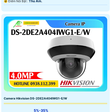
Thu Âm.
️☣️ Điểm Nỗi Bật :
Camera Hikvision DS-2DE2A404IWG1-E/W
5%-35%