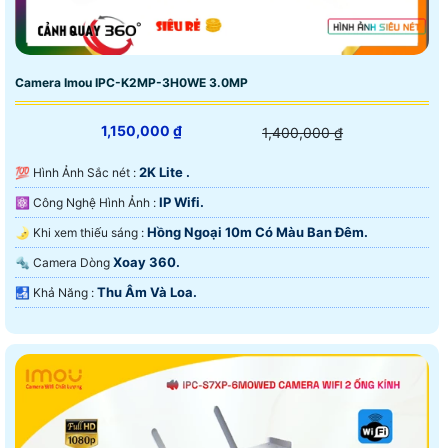
Camera Imou IPC-K2MP-3H0WE 3.0MP
1,150,000 ₫
1,400,000 ₫
2K Lite .
💯 Hình Ảnh Sắc nét :
IP Wifi.
⚛️ Công Nghệ Hình Ảnh :
Hồng Ngoại 10m Có Màu Ban Ðêm.
🌛 Khi xem thiếu sáng :
Xoay 360.
🔩 Camera Dòng
Thu Âm Và Loa.
️🛃 Khả Năng :