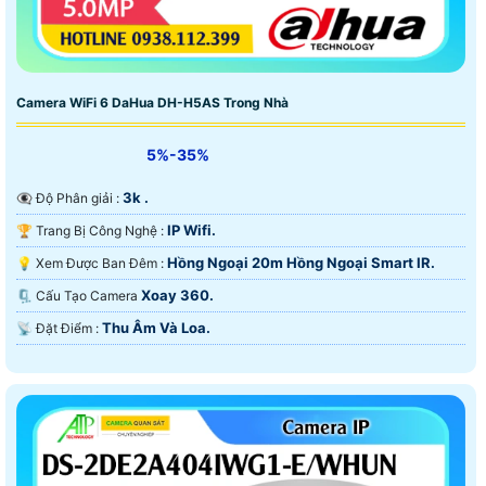
Camera WiFi 6 DaHua DH-H5AS Trong Nhà
5%-35%
3k .
👁️‍🗨 Độ Phân giải :
IP Wifi.
🏆 Trang Bị Công Nghệ :
Hồng Ngoại 20m Hồng Ngoại Smart IR.
💡 Xem Được Ban Đêm :
Xoay 360.
🗜️ Cấu Tạo Camera
Thu Âm Và Loa.
️📡 Đặt Điểm :