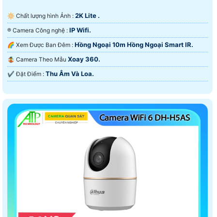
🔆 Với ưu điểm hình ảnh sắt nét giá rẻ camera wifi
2K Lite .
🔆 Chất lượng hình Ảnh :
hãng imou và hãng ezviz luôn là sản phẩm đáng tin
cậy trên thị trường việt nam vì giá chỉ 550.000 VNĐ đã
IP Wifi.
®️ Camera Công nghệ :
có camera wifi chất lượng full hd 1080p để sử dụng lâu
Hồng Ngoại 10m Hồng Ngoại Smart IR.
🌈 Xem Được Ban Đêm :
dài.
Xoay 360.
🤹 Camera Theo Mẫu
Thu Âm Và Loa.
️✔️ Đặt Điểm :