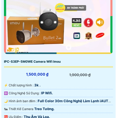
IPC-S3EP-5M0WE Camera Wifi Imou
1,500,000 ₫
1,900,000 ₫
3k .
️⚡ Chất lượng hình :
IP Wifi.
⚛️ Công Nghệ Sử Dụng :
Full Color 30m Công Nghệ Làm Lạnh iAUTO-
🌙 Hình ảnh ban đêm :
X.
Treo Tường.
🐜 Thiết Kế Camera
Thu Âm Và Loa.
️🆑 Ưu Điểm :