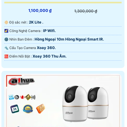
1,100,000 ₫
1,300,000 ₫
2K Lite .
🔆 Độ sắc nét :
IP Wifi.
🌠 Công Nghệ Camera :
Hồng Ngoại 10m Hồng Ngoại Smart IR.
🌚 Nhìn Ban Đêm :
Xoay 360.
🔩 Cấu Tạo Camera
Xoay 360 Thu Âm.
️🆑 Điểm Nỗi Bật :