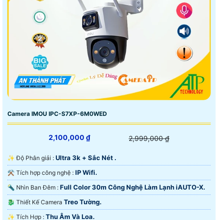
Camera IMOU IPC-S7XP-6M0WED
2,100,000 ₫
2,999,000 ₫
Ultra 3k + Sắc Nét .
✨ Độ Phân giải :
IP Wifi.
⚒ Tích hợp công nghệ :
Full Color 30m Công Nghệ Làm Lạnh iAUTO-X.
🔦 Nhìn Ban Đêm :
Treo Tường.
🐉️ Thiết Kế Camera
Thu Âm Và Loa.
️✨ Tích Hợp :