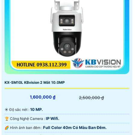
KX-SM10L KBvision 2 Mắt 10.0MP
1,600,000 ₫
2,500,000 ₫
10 MP.
☀️ Độ sắc nét :
IP Wifi.
🏆 Công Nghệ Camera :
Full Color 40m Có Màu Ban Ðêm.
🌈 Hình ảnh ban đêm :