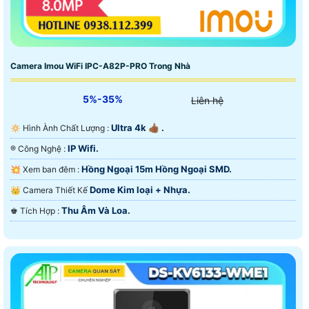
Camera Imou WiFi IPC-A82P-PRO Trong Nhà
5%-35%
Liên hệ
Ultra 4k 👍🏾 .
🔅 Hình Ành Chất Lượng :
IP Wifi.
®️ Công Nghệ :
Hồng Ngoại 15m Hồng Ngoại SMD.
💥 Xem ban đêm :
Dome Kim loại + Nhựa.
👑 Camera Thiết Kế
Thu Âm Và Loa.
️♚ Tích Hợp :