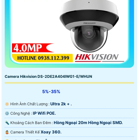
Camera Hikvision DS-2DE2A404IWG1-E/WHUN
5%-35%
Ultra 2k + .
🔅 Hình Ành Chất Lượng :
IP Wifi POE.
⚙ Công Nghệ :
Hồng Ngoại 20m Hồng Ngoại SMD.
🔦 Khoảng Cách Ban Đêm :
Xoay 360.
🤹 Camera Thiết Kế