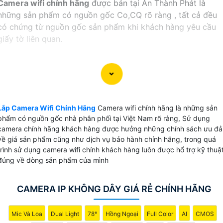
Camera wifi chính hãng
được bán tại An Thành Phát là
những sản phẩm có nguồn gốc Co,CQ rõ ràng , tất cả đều
có chứng từ nguồn gốc sản phẩm khi khách hàng yêu cầu
giấy tờ liên quan.
Lắp camera wifi chính hãng
tại An Thành Phát khách hàng
được hưởng đúng các chính sách dịch vụ bảo hành theo
đúng sản phẩm của nhà sản xuất. đặt biệt với dịch vụ đổi
mới camera được hãng hổ trợ tại An Thành Phát khi khách
hàng không hài lòng về chất lượng cũng như sản phẩm lỗi
Lắp Camera Wifi Chính Hãng
Camera wifi chính hãng là những sản
của nhà sản xuất.
phẩm có nguồn gốc nhà phân phối tại Việt Nam rõ ràng, Sử dụng
camera chính hãng khách hàng được hưởng những chính sách ưu đả
Hiên tại An Thành Phát Bán và phân phối
camera wifi
với
về giá sản phẩm cũng như dịch vụ bảo hành chính hãng, trong quá
chiết khấu cao các thương hiệu uy tín như: Hãng Ezviz,
trình sử dụng camera wifi chính khách hàng luôn được hổ trợ kỹ thuậ
đúng về dòng sản phẩm của mình
Hãng Dahua, Hãng Imou,Hãng Hikvision và kbone.
【 GIÁ CAMERA WIFI CHÍNH HÃNG EZVIZ VÀ IMOU 】
CAMERA IP KHÔNG DÂY GIÁ RẺ CHÍNH HÃNG
✔️ Thị trường camera wifi chính hãng tại việt nam có 5
Mic Và Loa
Dual Light
78°
Hồng Ngoại
Full Color
AI
CMOS
thương hiệu đáng tin cậy như imou, ezviz, kboen,