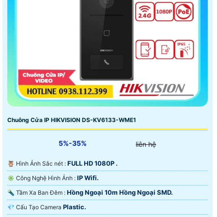
Chuông Cửa IP HIKVISION DS-KV6133-WME1
5%-35%
liên hệ
FULL HD 1080P .
🦉 Hình Ảnh Sắc nét :
IP Wifi.
✳️ Công Nghệ Hình Ảnh :
Hồng Ngoại 10m Hồng Ngoại SMD.
🔦 Tầm Xa Ban Đêm :
Plastic.
💎 Cấu Tạo Camera