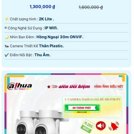
1,300,000 ₫
1,600,000 ₫
2K Lite .
️⚡ Chất lượng hình :
IP Wifi.
®️ Công Nghệ Sử Dụng :
Hồng Ngoại 30m ONVIF.
🌙 Nhìn Ban Đêm :
Thân Plastic.
🐜 Camera Thiết Kế
Thu Âm.
️✔️ Điểm Nỗi Bật :