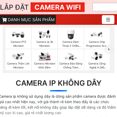
LẮP ĐẶT
CAMERA WIFI
DANH MỤC SẢN PHẨM
Camera Đàm
Camera PTZ
Camera Ip 3k
Camera Chip
Thoại 2 Chiều
Hikvision
Hikvision
Progressive Scan
Hikvision
CMOS Hikvision
Camera Thân Lớn
Camera Hikvision
Camera Báo Động
Camera Công
Hikvision
Nhìn Đêm
Chống Trộm
Nghệ H.265
Hikvision
Hikvision
CAMERA IP KHÔNG DÂY
Camera ip không sử dụng dây là dòng sản phẩm camera được đánh
giá cao nhất hiện nay, với giá thành rẻ kèm theo đấy là các chức
năng đi kèm tốt, kết nối không dây giúp lắp đặt dễ dàng và độ thẫm
mỹ cực kì cao, giá rẻ chất lượng cao