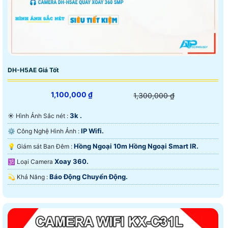
DH-H5AE Giá Tốt
1,100,000 ₫
1,300,000 ₫
3k .
☀️ Hình Ảnh Sắc nét :
IP Wifi.
⚙ Công Nghệ Hình Ảnh :
Hồng Ngoại 10m Hồng Ngoại Smart IR.
💡 Giám sát Ban Đêm :
Xoay 360.
🕉️ Loại Camera
Báo Động Chuyển Động.
️💫 Khả Năng :