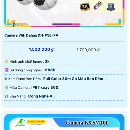
Camera Wifi Dahua DH-P5B-PV
1,500,000 ₫
1,700,000 ₫
3k .
🔅 Hình ảnh chất lượng :
IP Wifi.
🕉️ Sử dụng công nghệ :
Full Color 30m Có Màu Ban Ðêm.
❂ Xem Được Ban Đêm :
IP67 xoay 360.
🛡 Mẫu Camera
Công Nghệ AI.
️📢 Khả Năng :