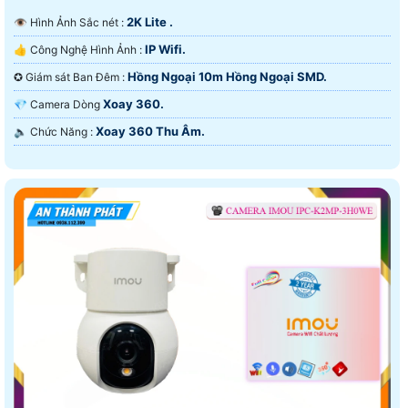
2K Lite .
👁 Hình Ảnh Sắc nét :
IP Wifi.
👍 Công Nghệ Hình Ảnh :
Hồng Ngoại 10m Hồng Ngoại SMD.
✪ Giám sát Ban Đêm :
Xoay 360.
💎 Camera Dòng
Xoay 360 Thu Âm.
️🔈 Chức Năng :