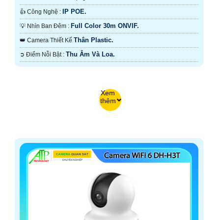
IP POE.
👍 Công Nghệ :
Full Color 30m ONVIF.
💡 Nhìn Ban Đêm :
Thân Plastic.
👑 Camera Thiết Kế
Thu Âm Và Loa.
️➲ Điểm Nỗi Bật :
Xem
thêm