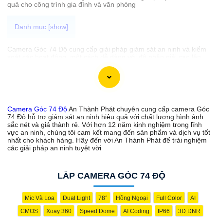
quả cho công trình gia đình và văn phòng
Camera Góc 74 Độ cung cấp giải pháp giám sát an ninh và kiểm
soát các hoạt động một cách dễ dàng với độ phân giải cao lên
đến chất lượng 4K, các chi tiết được thể hiện rõ ràng qua các
thiết bị màn hình thông minh như điện thoại, máy tính. Dưới đây
là một số lựa chọn camera Góc 74 Độ phù hợp mà An Thành
Phát muốn đem đến cho bạn.
Camera Góc 74 Độ
An Thành Phát chuyên cung cấp camera Góc
74 Độ hỗ trợ giám sát an ninh hiệu quả với chất lượng hình ảnh
'
sắc nét và giá thành rẻ. Với hơn 12 năm kinh nghiệm trong lĩnh
vực an ninh, chúng tôi cam kết mang đến sản phẩm và dịch vụ tốt
nhất cho khách hàng. Hãy đến với An Thành Phát để trải nghiệm
các giải pháp an ninh tuyệt vời
LẮP CAMERA GÓC 74 ĐỘ
Mic Và Loa
Dual Light
78°
Hồng Ngoại
Full Color
AI
CMOS
Xoay 360
Speed Dome
AI Coding
IP66
3D DNR