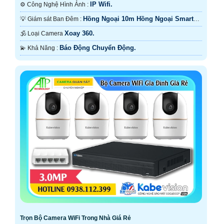
IP Wifi.
⚙ Công Nghệ Hình Ảnh :
Hồng Ngoại 10m Hồng Ngoại Smart
💡 Giám sát Ban Đêm :
IR.
Xoay 360.
🕉️ Loại Camera
Báo Động Chuyển Động.
️💫 Khả Năng :
Trọn Bộ Camera WiFi Trong Nhà Giá Rẻ