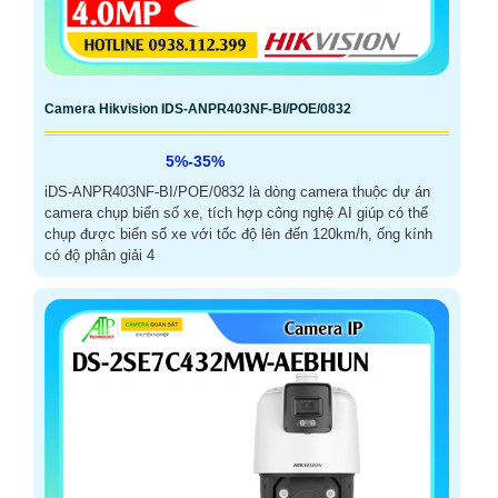
Camera Hikvision IDS-ANPR403NF-BI/POE/0832
5%-35%
iDS-ANPR403NF-BI/POE/0832 là dòng camera thuộc dự án
camera chụp biển số xe, tích hợp công nghệ AI giúp có thể
chụp được biển số xe với tốc độ lên đến 120km/h, ống kính
có độ phân giải 4