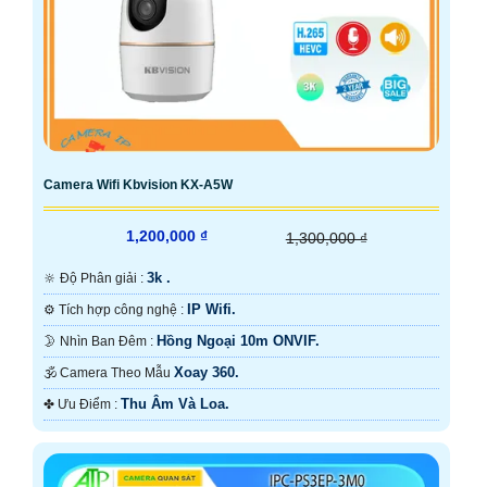
Camera Wifi Kbvision KX-A5W
1,200,000 ₫
1,300,000 ₫
3k .
🔆 Độ Phân giải :
IP Wifi.
⚙ Tích hợp công nghệ :
Hồng Ngoại 10m ONVIF.
🌛 Nhìn Ban Đêm :
Xoay 360.
🕉️ Camera Theo Mẫu
Thu Âm Và Loa.
️✤ Ưu Điểm :