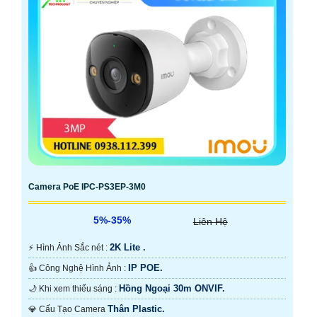
Camera PoE IPC-PS3EP-3M0
5%-35%
Liên Hệ
2K Lite .
️⚡ Hình Ảnh Sắc nét :
IP POE.
👍 Công Nghệ Hình Ảnh :
Hồng Ngoại 30m ONVIF.
🌙 Khi xem thiếu sáng :
Thân Plastic.
💎 Cấu Tạo Camera