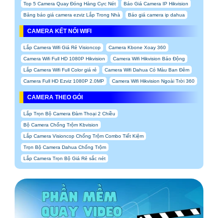
Top 5 Camera Quay Đóng Hàng Cực Nét
Báo Giá Camera IP Hikvision
Bảng báo giá camera ezviz Lắp Trong Nhà
Báo giá camera ip dahua
CAMERA KẾT NỐI WIFI
Lắp Camera Wifi Giá Rẻ Visioncop
Camera Kbone Xoay 360
Camera Wifi Full HD 1080P Hikvision
Camera Wifi Hikvision Báo Động
Lắp Camera Wifi Full Color giá rẻ
Camera Wifi Dahua Có Màu Ban Đêm
Camera Full HD Ezviz 1080P 2.0MP
Camera Wifi Hikvision Ngoài Trời 360
CAMERA THEO GÓI
Lắp Trọn Bộ Camera Đàm Thoại 2 Chiều
Bộ Camera Chống Trộm Kbvision
Lắp Camera Visioncop Chống Trộm Combo Tiết Kiệm
Trọn Bộ Camera Dahua Chống Trộm
Lắp Camera Trọn Bộ Giá Rẻ sắc nét