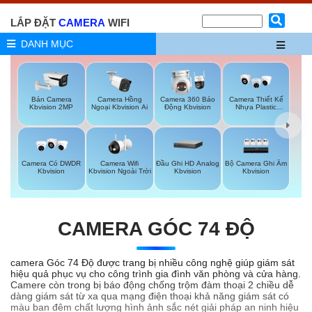
LẮP ĐẶT
CAMERA
WIFI
DANH MỤC
Bán Camera
Camera Hồng
Camera 360 Báo
Camera Thiết Kế
Kbvision 2MP
Ngoại Kbvision Ai
Động Kbvision
Nhựa Plastic
Kbvision
Camera Wifi
Đầu Ghi HD Analog
Bộ Camera Ghi Âm
Camera Có DWDR
Kbvision Ngoài Trời
Kbvision
Kbvision
Kbvision
CAMERA GÓC 74 ĐỘ
camera Góc 74 Độ được trang bị nhiều công nghệ giúp giám sát
hiệu quả phục vụ cho công trình gia đình văn phòng và cửa hàng.
Camere còn trong bị báo động chống trộm đàm thoại 2 chiều dễ
dàng giám sát từ xa qua mạng điện thoại khả năng giám sát có
màu ban đêm chất lượng hình ảnh sắc nét giải pháp an ninh hiệu