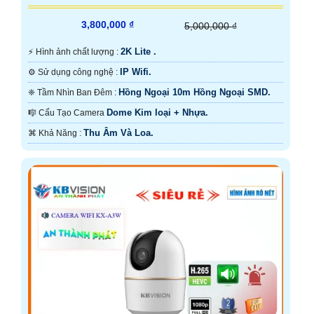
3,800,000 ₫
5,000,000 ₫
2K Lite .
️⚡ Hình ảnh chất lượng :
IP Wifi.
⚙ Sử dụng công nghệ :
Hồng Ngoại 10m Hồng Ngoại SMD.
❈ Tầm Nhìn Ban Đêm :
Dome Kim loại + Nhựa.
🎼️ Cấu Tạo Camera
Thu Âm Và Loa.
️⌘ Khả Năng :