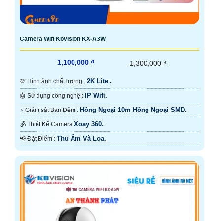
Camera Wifi Kbvision KX-A3W
1,100,000 ₫
1,300,000 ₫
2K Lite .
💯 Hình ảnh chất lượng :
IP Wifi.
🤖️ Sử dụng công nghệ :
Hồng Ngoại 10m Hồng Ngoại SMD.
⭐ Giám sát Ban Đêm :
Xoay 360.
🕉️ Thiết Kế Camera
Thu Âm Và Loa.
️📢 Đặt Điểm :