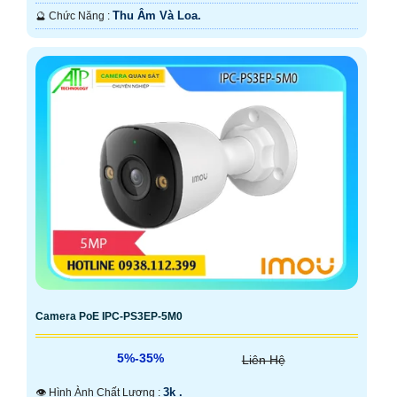
Thu Âm Và Loa.
️🔮 Chức Năng :
Camera PoE IPC-PS3EP-5M0
5%-35%
Liên Hệ
3k .
👁 Hình Ành Chất Lượng :