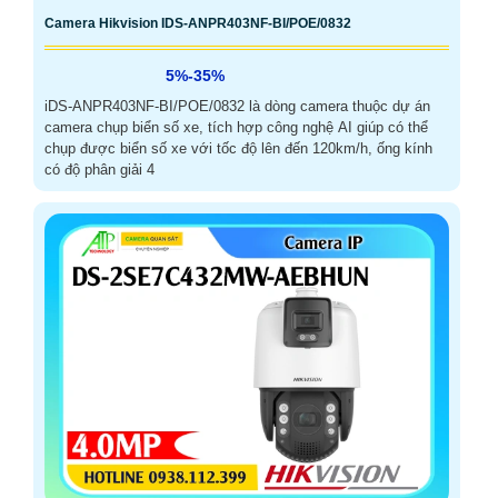
Camera Hikvision IDS-ANPR403NF-BI/POE/0832
5%-35%
iDS-ANPR403NF-BI/POE/0832 là dòng camera thuộc dự án
camera chụp biển số xe, tích hợp công nghệ AI giúp có thể
chụp được biển số xe với tốc độ lên đến 120km/h, ống kính
có độ phân giải 4