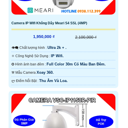
Camera IP Wifi Không Dây Meari S4 SSL (4MP)
1,950,000 ₫
2,100,000 ₫
Ultra 2k + .
👁️‍🗨 Chất lượng hình :
IP Wifi.
⚛️ Công Nghệ Sử Dụng :
Full Color 30m Có Màu Ban Ðêm.
✪ Hình ảnh ban đêm :
Xoay 360.
⚒ Mẫu Camera
Thu Âm Và Loa.
️ლ Điểm Nỗi Bật :