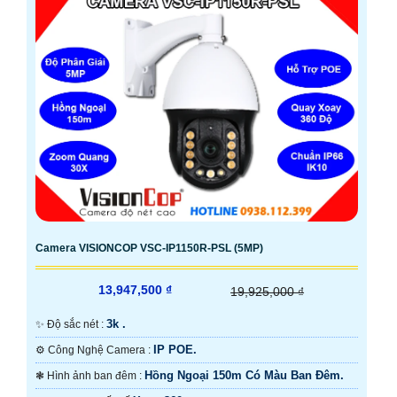
Camera VISIONCOP VSC-IP1150R-PSL (5MP)
13,947,500 ₫
19,925,000 ₫
3k .
✨ Độ sắc nét :
IP POE.
⚙ Công Nghệ Camera :
Hồng Ngoại 150m Có Màu Ban Ðêm.
❃ Hình ảnh ban đêm :