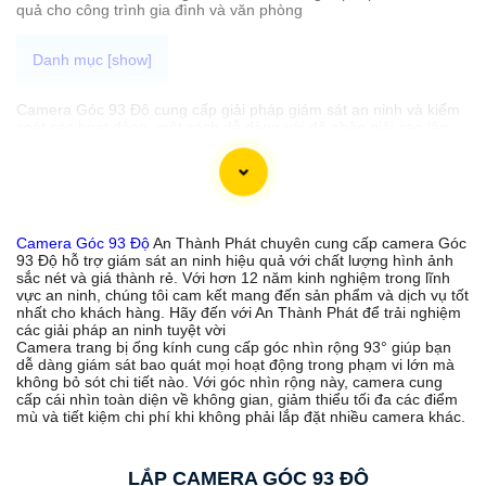
quả cho công trình gia đình và văn phòng
Camera Góc 93 Độ cung cấp giải pháp giám sát an ninh và kiểm
soát các hoạt động một cách dễ dàng với độ phân giải cao lên
đến chất lượng 4K, các chi tiết được thể hiện rõ ràng qua các
thiết bị màn hình thông minh như điện thoại, máy tính. Dưới đây
là một số lựa chọn camera Góc 93 Độ phù hợp mà An Thành
Phát muốn đem đến cho bạn.
Camera Góc 93 Độ
An Thành Phát chuyên cung cấp camera Góc
93 Độ hỗ trợ giám sát an ninh hiệu quả với chất lượng hình ảnh
'
sắc nét và giá thành rẻ. Với hơn 12 năm kinh nghiệm trong lĩnh
vực an ninh, chúng tôi cam kết mang đến sản phẩm và dịch vụ tốt
nhất cho khách hàng. Hãy đến với An Thành Phát để trải nghiệm
các giải pháp an ninh tuyệt vời
Camera trang bị ống kính cung cấp góc nhìn rộng 93° giúp bạn
dễ dàng giám sát bao quát mọi hoạt động trong phạm vi lớn mà
không bỏ sót chi tiết nào. Với góc nhìn rộng này, camera cung
cấp cái nhìn toàn diện về không gian, giảm thiểu tối đa các điểm
mù và tiết kiệm chi phí khi không phải lắp đặt nhiều camera khác.
LẮP CAMERA GÓC 93 ĐỘ