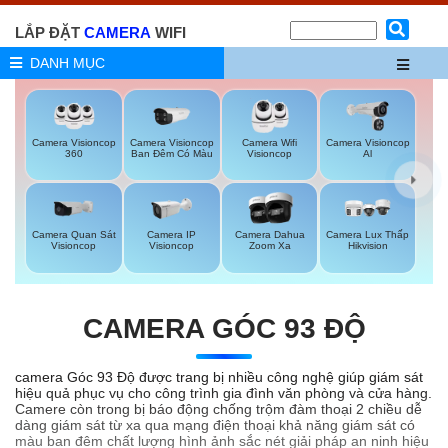
LẮP ĐẶT
CAMERA
WIFI
DANH MỤC
Camera Visioncop
Camera Visioncop
Camera Wifi
Camera Visioncop
360
Ban Đêm Có Màu
Visioncop
Al
Camera Quan Sát
Camera IP
Camera Dahua
Camera Lux Thấp
Visioncop
Visioncop
Zoom Xa
Hikvision
CAMERA GÓC 93 ĐỘ
camera Góc 93 Độ được trang bị nhiều công nghệ giúp giám sát
hiệu quả phục vụ cho công trình gia đình văn phòng và cửa hàng.
Camere còn trong bị báo động chống trộm đàm thoại 2 chiều dễ
dàng giám sát từ xa qua mạng điện thoại khả năng giám sát có
màu ban đêm chất lượng hình ảnh sắc nét giải pháp an ninh hiệu