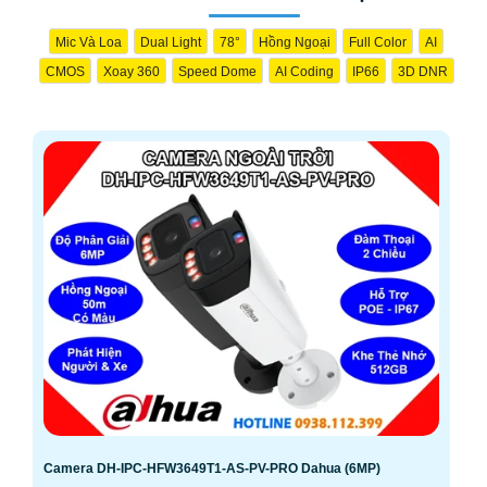
Mic Và Loa
Dual Light
78°
Hồng Ngoại
Full Color
AI
CMOS
Xoay 360
Speed Dome
AI Coding
IP66
3D DNR
Camera DH-IPC-HFW3649T1-AS-PV-PRO Dahua (6MP)