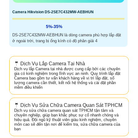
Camera Hikvision DS-2SE7C432MW-AEBHUN
5%-35%
DS-2SE7C432MW-AEBHUN là dòng camera phù hợp lắp đặt
ở ngoài trời, trang bị ống kính có độ phân giải 4
🤵 Dịch Vụ Lắp Camera Tại Nhà
Dịch vụ lắp Camera tại nhà được cung cấp bởi các chuyên
gia có kinh nghiệm trong lĩnh vực an ninh. Quy trình lắp đặt
Camera bao gồm tư vấn khách hàng về vị trí lắp đặt, số
lượng camera cần thiết, kết nối hệ thống và cài đặt phần
mềm điều khiển
🤵 Dịch Vụ Sửa Chữa Camera Quan Sát TPHCM
Dịch vụ sửa chữa camera quan sát TPHCM tận tâm và
chuyên nghiệp, giúp bạn khắc phục sự cố nhanh chóng và
hiệu quả. Đội ngũ kỹ thuật viên giàu kinh nghiệm, chuyên
môn cao sẽ đến tận nơi để kiểm tra, sửa chữa camera của
bạn