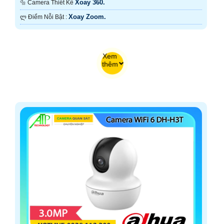
Xoay 360.
🔩 Camera Thiết Kế
Xoay Zoom.
️ლ Điểm Nỗi Bật :
Xem
thêm