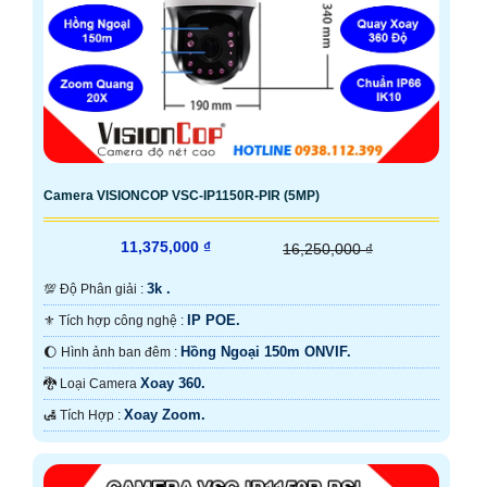
Camera VISIONCOP VSC-IP1150R-PIR (5MP)
11,375,000 ₫
16,250,000 ₫
3k .
💯 Độ Phân giải :
IP POE.
⚜️ Tích hợp công nghệ :
Hồng Ngoại 150m ONVIF.
🌔 Hình ảnh ban đêm :
Xoay 360.
🐉️ Loại Camera
Xoay Zoom.
️🛃 Tích Hợp :