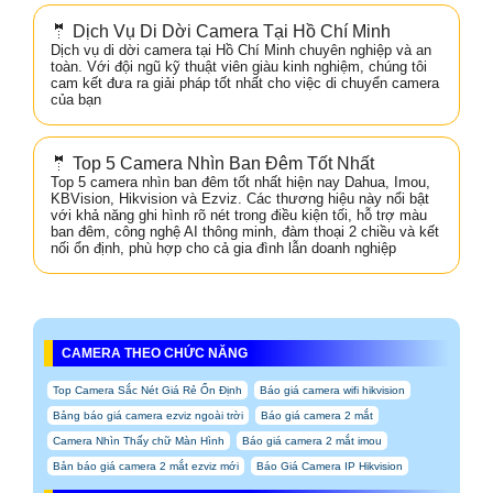
🤵 Dịch Vụ Di Dời Camera Tại Hồ Chí Minh
Dịch vụ di dời camera tại Hồ Chí Minh chuyên nghiệp và an
toàn. Với đội ngũ kỹ thuật viên giàu kinh nghiệm, chúng tôi
cam kết đưa ra giải pháp tốt nhất cho việc di chuyển camera
của bạn
🤵 Top 5 Camera Nhìn Ban Đêm Tốt Nhất
Top 5 camera nhìn ban đêm tốt nhất hiện nay Dahua, Imou,
KBVision, Hikvision và Ezviz. Các thương hiệu này nổi bật
với khả năng ghi hình rõ nét trong điều kiện tối, hỗ trợ màu
ban đêm, công nghệ AI thông minh, đàm thoại 2 chiều và kết
nối ổn định, phù hợp cho cả gia đình lẫn doanh nghiệp
CAMERA THEO CHỨC NĂNG
Top Camera Sắc Nét Giá Rẻ Ổn Định
Báo giá camera wifi hikvision
Bảng báo giá camera ezviz ngoài trời
Báo giá camera 2 mắt
Camera Nhìn Thấy chữ Màn Hình
Báo giá camera 2 mắt imou
Bản báo giá camera 2 mắt ezviz mới
Báo Giá Camera IP Hikvision