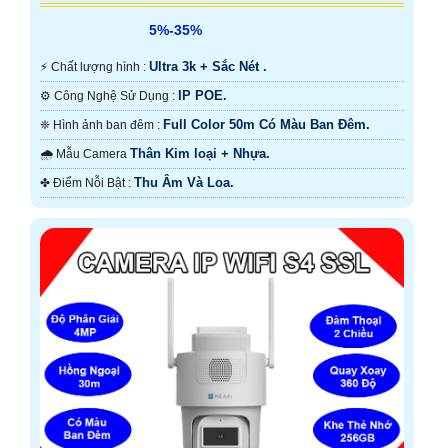
5%-35%
Ultra 3k + Sắc Nét .
️⚡ Chất lượng hình :
IP POE.
⚙ Công Nghệ Sử Dụng :
Full Color 50m Có Màu Ban Ðêm.
❈ Hình ảnh ban đêm :
Thân Kim loại + Nhựa.
🌧️ Mẫu Camera
Thu Âm Và Loa.
️✤ Điểm Nỗi Bật :