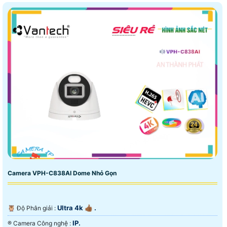
Camera VPH-C838AI Dome Nhỏ Gọn
Ultra 4k 👍🏾 .
🦉 Độ Phân giải :
IP.
®️ Camera Công nghệ :