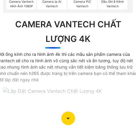
Camera Vantech
Camera Ip AI
Camera PtZ
Đầu Ghi 8 Kênh
Hình Ảnh 1080P
Vantech
Vantech
Vantech
CAMERA VANTECH CHẤT
LƯỢNG 4K
Với ống kính cho ra hình ảnh 4k thì các mẫu sản phẩm camera của
vantech sẽ cho ra hình ảnh vô cùng sắc nét và ấn tương, tuy độ nét
cao nhưng hình ảnh sắc nét nhưng vẫn tiết kiệm băng thông lưu trữ
nhờ chuẩn nén h265 được trang bị trên camera bạn có thể tham khả
để lắp đặt ngay nhé