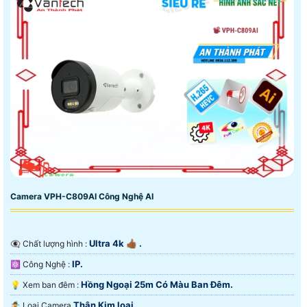
Camera VPH-C809AI Công Nghệ AI
Ultra 4k 👍🏾 .
👁️‍🗨 Chất lượng hình :
IP.
⚛️ Công Nghệ :
Hồng Ngoại 25m Có Màu Ban Ðêm.
💡 Xem ban đêm :
Thân Kim loại.
🤹 Loại Camera