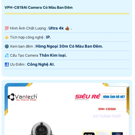
VPH-C819AI Camera Có Màu Ban Đêm
Ultra 4k 👍🏾 .
💯 Hình Ành Chất Lượng :
IP.
⚜️ Tích hợp công nghệ :
Hồng Ngoại 30m Có Màu Ban Ðêm.
🌚 Xem ban đêm :
Thân Kim loại.
💦 Cấu Tạo Camera
Công Nghệ AI.
️🛃 Ưu Điểm :