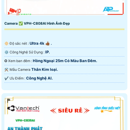
Camera ✅ VPH-C808AI Hình Ảnh Đẹp
Ultra 4k 👍🏾 .
🔆 Độ sắc nét :
IP.
⚙ Công Nghệ Sử Dụng :
Hồng Ngoại 25m Có Màu Ban Ðêm.
✪ Xem ban đêm :
Thân Kim loại.
⚒ Mẫu Camera
Công Nghệ AI.
️✔️ Ưu Điểm :