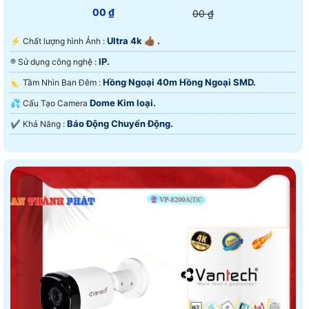
00 ₫
00 ₫
Ultra 4k 👍🏾 .
️⚡ Chất lượng hình Ảnh :
IP.
®️ Sử dụng công nghệ :
Hồng Ngoại 40m Hồng Ngoại SMD.
🌜 Tầm Nhìn Ban Đêm :
Dome Kim loại.
💦 Cấu Tạo Camera
Báo Động Chuyển Động.
️✔️ Khả Năng :