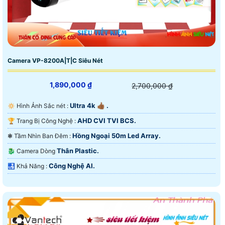
Camera VP-8200A|T|C Siêu Nét
1,890,000 ₫
2,700,000 ₫
Ultra 4k 👍🏾 .
🔅 Hình Ảnh Sắc nét :
AHD CVI TVI BCS.
🏆 Trang Bị Công Nghệ :
Hồng Ngoại 50m Led Array.
❃ Tầm Nhìn Ban Đêm :
Thân Plastic.
🐉️ Camera Dòng
Công Nghệ AI.
️🛃 Khả Năng :