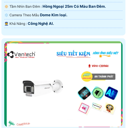
Hồng Ngoại 25m Có Màu Ban Ðêm.
🔅 Tầm Nhìn Ban Đêm :
Dome Kim loại.
❄ Camera Theo Mẫu
Công Nghệ AI.
️👮 Khả Năng :