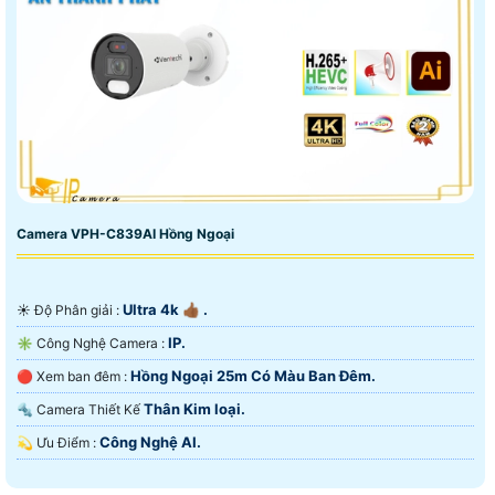
Camera VPH-C839AI Hồng Ngoại
Ultra 4k 👍🏾 .
☀️ Độ Phân giải :
IP.
✳️ Công Nghệ Camera :
Hồng Ngoại 25m Có Màu Ban Ðêm.
🔴 Xem ban đêm :
Thân Kim loại.
🔩 Camera Thiết Kế
Công Nghệ AI.
️💫 Ưu Điểm :