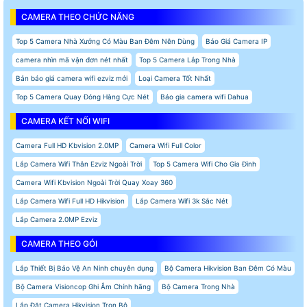
CAMERA THEO CHỨC NĂNG
Top 5 Camera Nhà Xưởng Có Màu Ban Đêm Nên Dùng
Báo Giá Camera IP
camera nhìn mã vận đơn nét nhất
Top 5 Camera Lắp Trong Nhà
Bản báo giá camera wifi ezviz mới
Loại Camera Tốt Nhất
Top 5 Camera Quay Đóng Hàng Cực Nét
Báo gia camera wifi Dahua
CAMERA KẾT NỐI WIFI
Camera Full HD Kbvision 2.0MP
Camera Wifi Full Color
Lắp Camera Wifi Thân Ezviz Ngoài Trời
Top 5 Camera Wifi Cho Gia Đình
Camera Wifi Kbvision Ngoài Trời Quay Xoay 360
Lắp Camera Wifi Full HD Hikvision
Lắp Camera Wifi 3k Sắc Nét
Lắp Camera 2.0MP Ezviz
CAMERA THEO GÓI
Lắp Thiết Bị Bảo Vệ An Ninh chuyên dụng
Bộ Camera Hikvision Ban Đêm Có Màu
Bộ Camera Visioncop Ghi Âm Chính hãng
Bộ Camera Trong Nhà
Lắp Đặt Camera Hikvision Trọn Bộ