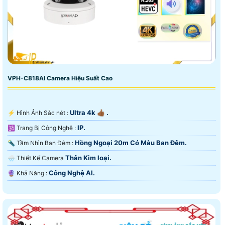
VPH-C818AI Camera Hiệu Suất Cao
Ultra 4k 👍🏾 .
️⚡ Hình Ảnh Sắc nét :
IP.
🕉️ Trang Bị Công Nghệ :
Hồng Ngoại 20m Có Màu Ban Ðêm.
🔦 Tầm Nhìn Ban Đêm :
Thân Kim loại.
🌧️ Thiết Kế Camera
Công Nghệ AI.
️🔮 Khả Năng :