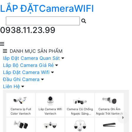
LẮP ĐẶT
Camera
WIFI
0938.11.23.99
DANH MỤC
SẢN PHẨM
lắp Đặt Camera Quan Sát
Lắp Bộ Camera Giá Rẻ
Lắp Đặt Camera Wifi
Đầu Ghi Camera
Liên Hệ
Lắp Camera Wifi
Camera Ip Full
Camera Có Chống
Camera Ghi Âm
Vantech
Color Vantech
Ngược Sáng
Ngoài Trời Vantech
Vantech