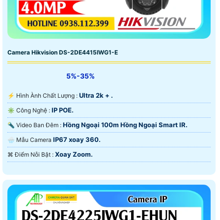
Camera Hikvision DS-2DE4415IWG1-E
5%-35%
Ultra 2k + .
️⚡ Hình Ành Chất Lượng :
IP POE.
✳️ Công Nghệ :
Hồng Ngoại 100m Hồng Ngoại Smart IR.
🔦 Video Ban Đêm :
IP67 xoay 360.
🌧️ Mẫu Camera
Xoay Zoom.
️⌘ Điểm Nỗi Bật :