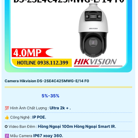
Camera Hikvision DS-2SE4C425MWG-E/14 F0
5%-35%
Ultra 2k + .
💯 Hình Ành Chất Lượng :
IP POE.
👍 Công Nghệ :
Hồng Ngoại 100m Hồng Ngoại Smart IR.
✪ Video Ban Đêm :
IP67 xoay 360.
🕉️ Mẫu Camera