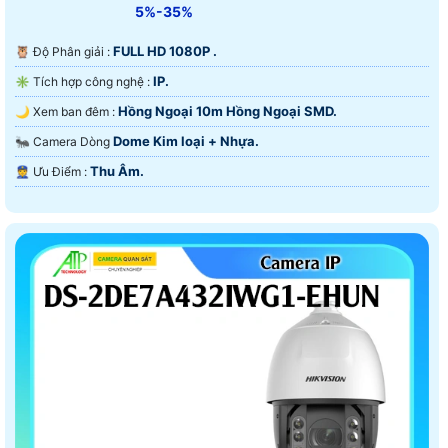
5%-35%
FULL HD 1080P .
🦉 Độ Phân giải :
IP.
✳️ Tích hợp công nghệ :
Hồng Ngoại 10m Hồng Ngoại SMD.
🌙 Xem ban đêm :
Dome Kim loại + Nhựa.
🐜 Camera Dòng
Thu Âm.
️👮 Ưu Điểm :