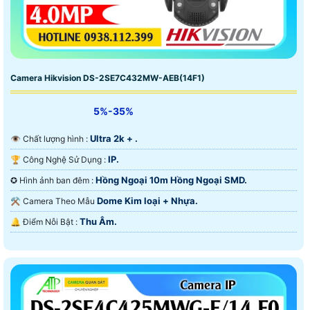
Camera Hikvision DS-2SE7C432MW-AEB(14F1)
5%-35%
Ultra 2k + .
👁 Chất lượng hình :
IP.
🏆 Công Nghệ Sử Dụng :
Hồng Ngoại 10m Hồng Ngoại SMD.
✪ Hình ảnh ban đêm :
Dome Kim loại + Nhựa.
⚒ Camera Theo Mẫu
Thu Âm.
️🔔 Điểm Nỗi Bật :