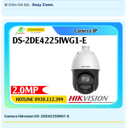
Xoay Zoom.
️⌘ Điểm Nỗi Bật :
Camera Hikvision DS-2DE4225IWG1-E