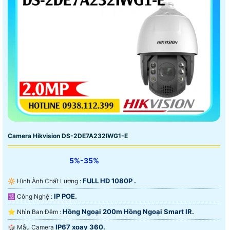
Camera Hikvision DS-2DE7A232IWG1-E
5%-35%
FULL HD 1080P .
🔆 Hình Ành Chất Lượng :
IP POE.
🕉️ Công Nghệ :
Hồng Ngoại 200m Hồng Ngoại Smart IR.
⭐ Nhìn Ban Đêm :
IP67 xoay 360.
🎲 Mẫu Camera