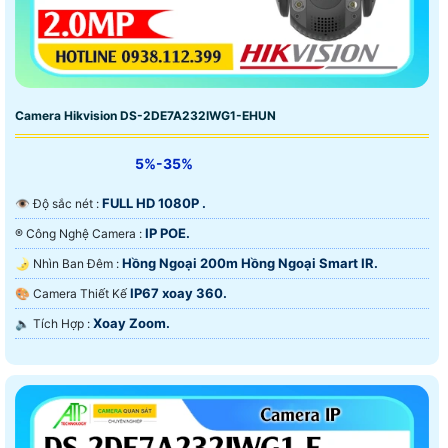
Camera Hikvision DS-2DE7A232IWG1-EHUN
5%-35%
FULL HD 1080P .
👁 Độ sắc nét :
IP POE.
®️ Công Nghệ Camera :
Hồng Ngoại 200m Hồng Ngoại Smart IR.
🌛 Nhìn Ban Đêm :
IP67 xoay 360.
🎨 Camera Thiết Kế
Xoay Zoom.
️🔈 Tích Hợp :