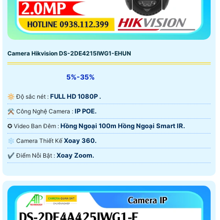
Camera Hikvision DS-2DE4215IWG1-EHUN
5%-35%
FULL HD 1080P .
🔆 Độ sắc nét :
IP POE.
⚒ Công Nghệ Camera :
Hồng Ngoại 100m Hồng Ngoại Smart IR.
✪ Video Ban Đêm :
Xoay 360.
❄ Camera Thiết Kế
Xoay Zoom.
️✔️ Điểm Nỗi Bật :