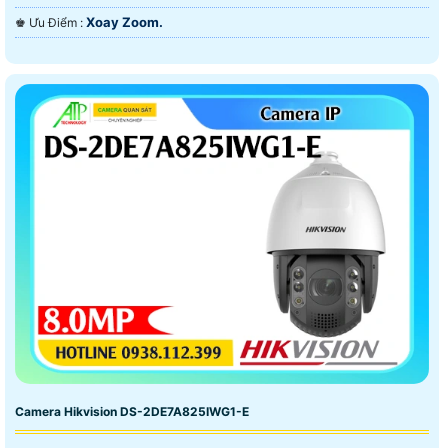
Xoay Zoom.
️♚ Ưu Điểm :
Camera Hikvision DS-2DE7A825IWG1-E