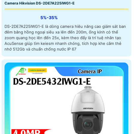
Camera Hikvision DS-2DE7A225IWG1-E
5%-35%
DS-2DE7A225IWG1-E là dòng camera hiêu năng cao giám sát ban
đêm bằng hồng ngoại siêu xa lên đến 200m, ống kính có thể
zoom quang học lên đến 25x, kèm theo đấy là trí tuệ nhân tạo
AcuSense giúp tìm keiesm nhanh chóng, tích hợp khe cắm thẻ
nhớ 512Gb và chuẩn chống nước IP 67