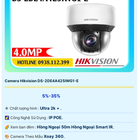
Camera Hikvision DS-2DE4A425IWG1-E
5%-35%
Ultra 2k + .
☀️ Chất lượng hình :
IP POE.
🌠 Công Nghệ Sử Dụng :
Hồng Ngoại 50m Hồng Ngoại Smart IR.
🌈 Xem ban đêm :
Xoay 360.
🎨 Camera Theo Mẫu