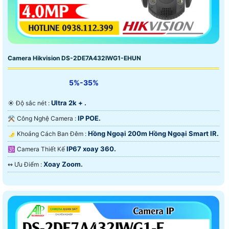
Camera Hikvision DS-2DE7A432IWG1-EHUN
5%-35%
Ultra 2k + .
☀️ Độ sắc nét :
IP POE.
⚒ Công Nghệ Camera :
Hồng Ngoại 200m Hồng Ngoại Smart IR.
🌛 Khoảng Cách Ban Đêm :
IP67 xoay 360.
🕉️ Camera Thiết Kế
Xoay Zoom.
️↭ Ưu Điểm :