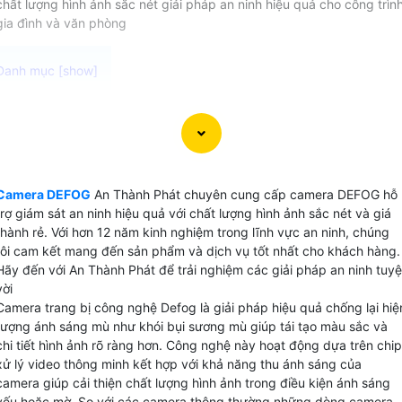
chất lượng hình ảnh sắc nét giải pháp an ninh hiệu quả cho công trìn
gia đình và văn phòng
Camera DEFOG cung cấp giải pháp giám sát an ninh và
kiểm soát các hoạt động một cách dễ dàng với độ phân
giải cao lên đến chất lượng 4K, các chi tiết được thể hiện r
ràng qua các thiết bị màn hình thông minh như điện thoại,
Camera DEFOG
An Thành Phát chuyên cung cấp camera DEFOG hỗ
máy tính. Dưới đây là một số lựa chọn camera DEFOG phù
trợ giám sát an ninh hiệu quả với chất lượng hình ảnh sắc nét và giá
hợp mà An Thành Phát muốn đem đến cho bạn.
thành rẻ. Với hơn 12 năm kinh nghiệm trong lĩnh vực an ninh, chúng
tôi cam kết mang đến sản phẩm và dịch vụ tốt nhất cho khách hàng.
Hãy đến với An Thành Phát để trải nghiệm các giải pháp an ninh tuyệ
vời
Camera trang bị công nghệ Defog là giải pháp hiệu quả chống lại hiệ
tượng ánh sáng mù như khói bụi sương mù giúp tái tạo màu sắc và
chi tiết hình ảnh rõ ràng hơn. Công nghệ này hoạt động dựa trên chip
xử lý video thông minh kết hợp với khả năng thu ánh sáng của
camera giúp cải thiện chất lượng hình ảnh trong điều kiện ánh sáng
yếu hoặc mờ. So với các camera thông thường những dòng camera