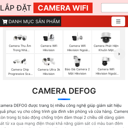
LẮP ĐẶT
CAMERA WIFI
DANH MỤC SẢN PHẨM
Camera Wifi
Camera Wifi
Camera Phát Hiện
Camera Thu Âm
Hikvision
Hikvision Ngoài
Khuôn Mặt
Trong Nhà
Trời
Hikvision
Hikvision
Báo Giá Camera 2
Camera Wifi
Camera Chip
Camera Ultra 3k
Mắt Hikvision
Hikvision Ngoài
Progressive Scan
Hikvision
Trời 360
CMOS Hikvision
CAMERA DEFOG
camera DEFOG được trang bị nhiều công nghệ giúp giám sát hiệu
quả phục vụ cho công trình gia đình văn phòng và cửa hàng. Camer
còn trong bị báo động chống trộm đàm thoại 2 chiều dễ dàng giám
sát từ xa qua mạng điện thoại khả năng giám sát có màu ban đêm