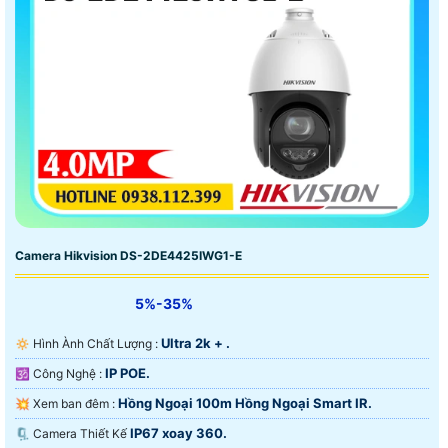
Camera Hikvision DS-2DE4425IWG1-E
5%-35%
Ultra 2k + .
🔅 Hình Ành Chất Lượng :
IP POE.
🕉️ Công Nghệ :
Hồng Ngoại 100m Hồng Ngoại Smart IR.
💥 Xem ban đêm :
IP67 xoay 360.
🗜️ Camera Thiết Kế