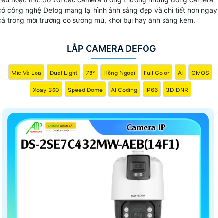
có công nghệ Defog mang lại hình ảnh sáng đẹp và chi tiết hơn ngay
cả trong môi trường có sương mù, khói bụi hay ánh sáng kém.
LẮP CAMERA DEFOG
Mic Và Loa
Dual Light
78°
Hồng Ngoại
Full Color
AI
CMOS
Xoay 360
Speed Dome
AI Coding
IP66
3D DNR