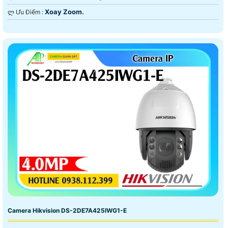
Xoay Zoom.
️ლ Ưu Điểm :
Camera Hikvision DS-2DE7A425IWG1-E