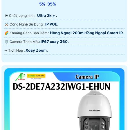
5%-35%
Ultra 2k + .
☀️ Chất lượng hình :
IP POE.
⚒ Công Nghệ Sử Dụng :
Hồng Ngoại 200m Hồng Ngoại Smart IR.
🌈 Khoảng Cách Ban Đêm :
IP67 xoay 360.
🛡 Camera Theo Mẫu
Xoay Zoom.
️↭ Tích Hợp :