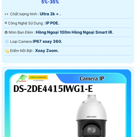
5%-35%
Ultra 2k + .
️👀 Chất lượng hình :
IP POE.
®️ Công Nghệ Sử Dụng :
Hồng Ngoại 100m Hồng Ngoại Smart IR.
❂ Nhìn Ban Đêm :
IP67 xoay 360.
❄ Loại Camera
Xoay Zoom.
️💫 Điểm Nỗi Bật :