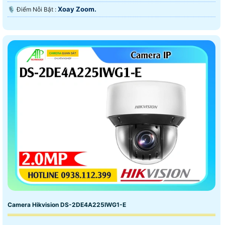
Xoay Zoom.
️🎙 Điểm Nỗi Bật :
Camera Hikvision DS-2DE4A225IWG1-E