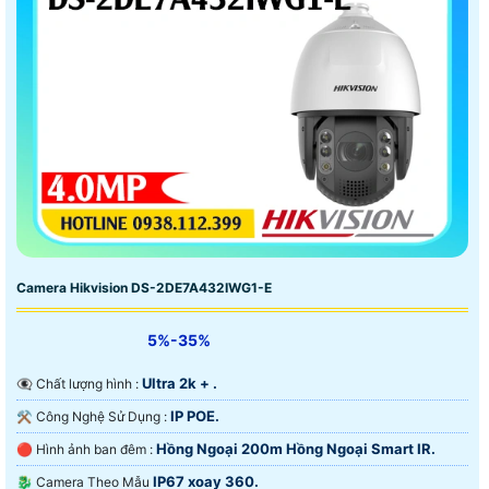
Camera Hikvision DS-2DE7A432IWG1-E
5%-35%
Ultra 2k + .
👁️‍🗨 Chất lượng hình :
IP POE.
⚒ Công Nghệ Sử Dụng :
Hồng Ngoại 200m Hồng Ngoại Smart IR.
🔴 Hình ảnh ban đêm :
IP67 xoay 360.
🐉️ Camera Theo Mẫu