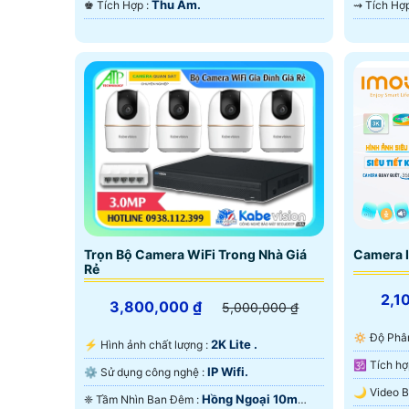
Thu Âm.
️♚ Tích Hợp :
Trọn Bộ Camera WiFi Trong Nhà Giá
Camera 
Rẻ
2,1
3,800,000 ₫
5,000,000 ₫
🔅 Độ Phâ
2K Lite .
️⚡ Hình ảnh chất lượng :
IP Wifi.
⚙ Sử dụng công nghệ :
Hồng Ngoại 10m
❈ Tầm Nhìn Ban Đêm :