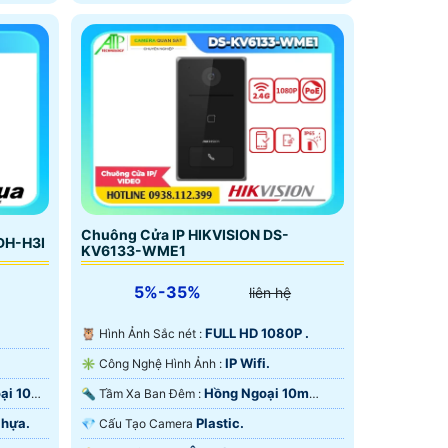
Chuông Cửa IP HIKVISION DS-
DH-H3I
KV6133-WME1
5%-35%
liên hệ
FULL HD 1080P .
🦉 Hình Ảnh Sắc nét :
IP Wifi.
✳️ Công Nghệ Hình Ảnh :
ại 10m
Hồng Ngoại 10m
🔦 Tầm Xa Ban Đêm :
Hồng Ngoại SMD.
Nhựa.
Plastic.
💎 Cấu Tạo Camera