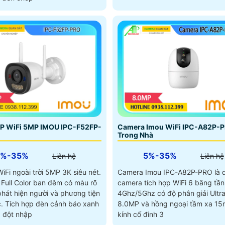
IP WiFi 5MP IMOU IPC-F52FP-
Camera Imou WiFi IPC-A82P-
Trong Nhà
5%-35%
5%-35%
Liên hệ
Liên hệ
Fi ngoài trời 5MP 3K siêu nét.
Camera Imou IPC-A82P-PRO là 
 Full Color ban đêm có màu rõ
camera tích hợp WiFi 6 băng tần
phát hiện người và phương tiện
4Ghz/5Ghz có độ phân giải Ultr
c. Tích hợp đèn cảnh báo xanh
8.0MP và hồng ngoại tầm xa 15
 đột nhập
kính cố đinh 3