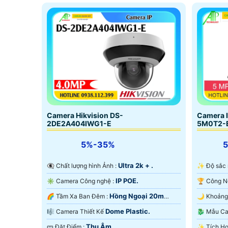
Camera Hikvision DS-
Camera 
2DE2A404IWG1-E
5M0T2-E
5%-35%
Ultra 2k + .
👁️‍🗨 Chất lượng hình Ảnh :
✨ Độ sắc
IP POE.
✳️ Camera Công nghệ :
Hồng Ngoại 20m
🌈 Tầm Xa Ban Đêm :
Hồng Ngoại Smart IR.
Hồng Ngo
Dome Plastic.
🎼️ Camera Thiết Kế
🐉️ Mẫu 
Thu Âm.
️ლ Đặt Điểm :