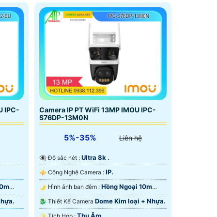
U IPC-
Camera IP PT WiFi 13MP IMOU IPC-
S76DP-13M0N
5%-35%
Liên hệ
Ultra 8k .
👁️‍🗨 Độ sắc nét :
IP.
⚜️ Công Nghệ Camera :
10m
Hồng Ngoại 10m
🌛 Hình ảnh ban đêm :
Hồng Ngoại SMD.
Nhựa.
Dome Kim loại + Nhựa.
🐉️ Thiết Kế Camera
Thu Âm.
️✨ Tích Hợp :