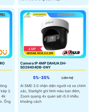
Camera IP 4MP DAHUA DH-
PRO
SD29404DB-GNY
5%-35%
Liên hệ
AI SMD 3.0 nhận diện người và xe chính
dòng
xác, Starlight ghi hình màu ban đêm,
 kép 2.
Zoom quang 4x quan sát rõ ở nhiều
a 4k
khoảng cách
m. Ống