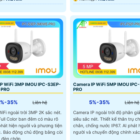
IP WiFi 3MP IMOU IPC-S3EP-
Camera IP WiFi 5MP IMOU IPC
-PRO
PRO
5%-35%
5%-35%
Liên hệ
Liên hệ
iFi ngoài trời 3MP 2K sắc nét.
Camera IP ngoài trời độ phân gi
Full Color ban đêm có màu rõ
siêu sắc nét. Thiết kế thân trụ c
phát hiện người và phương tiện
chắn, chống nước IP67. AI phát 
c. Báo động chủ động bằng còi
người và chuyển động chính xác
 đèn chớp