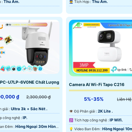
Thu Âm.
Thu Âm.
️⇝ Tích Hợp :
️👮 Tích Hợp :
IPC-U7LP-6V0NE Chất Lượng
Camera AI Wi-Fi Tapo C216
00,000 ₫
2,300,000 ₫
5%-35%
Liên Hệ
Ultra 3k + Sắc Nét .
n giải :
2K Lite .
👁 Độ Phân giải :
IP.
🕉️ Tích hợp công nghệ :
IP Wifi.
🕉️ Tích hợp công nghệ :
Hồng Ngoại 30m Hồng
🌙 Video Ban Đêm :
Hồng Ngoại 10
💡 Video Ban Đêm :