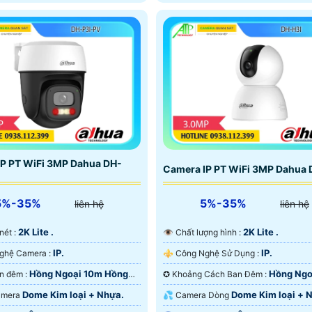
P PT WiFi 3MP Dahua DH-
Camera IP PT WiFi 3MP Dahua 
5%-35%
5%-35%
liên hệ
liên hệ
2K Lite .
2K Lite .
 nét :
👁 Chất lượng hình :
IP.
IP.
✳️ Công Nghệ Camera :
⚜️ Công Nghệ Sử Dụng :
Hồng Ngoại 10m Hồng
Hồng Ngo
🌔 Xem ban đêm :
✪ Khoảng Cách Ban Đêm :
D.
Hồng Ngoại SMD.
Dome Kim loại + Nhựa.
Dome Kim loại + 
Camera
💦 Camera Dòng