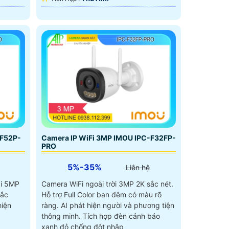
-F52P-
Camera IP WiFi 3MP IMOU IPC-F32FP-
PRO
5%-35%
Liên hệ
ải 5MP
Camera WiFi ngoài trời 3MP 2K sắc nét.
hắc
Hỗ trợ Full Color ban đêm có màu rõ
hiện
ràng. AI phát hiện người và phương tiện
thông minh. Tích hợp đèn cảnh báo
xanh đỏ chống đột nhập