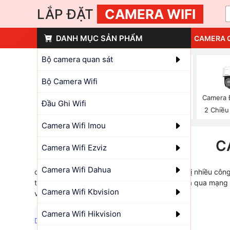
LẮP ĐẶT
CAMERA WIFI
DANH MỤC SẢN PHẨM
CAMERA 
Bộ camera quan sát
Bộ Camera Wifi
Camera 
Camera PTZ
Camera Ip 3k
Đầu Ghi Wifi
2 Chiều
Hikvision
Hikvision
Camera Wifi Imou
C
Camera Wifi Ezviz
Camera Wifi Dahua
camera Wifi (Kết Nối Không Dây) được trang bị nhiều côn
trộm đàm thoại 2 chiều dễ dàng giám sát từ xa qua mạng đ
Camera Wifi Kbvision
và văn phòng
Camera Wifi Hikvision