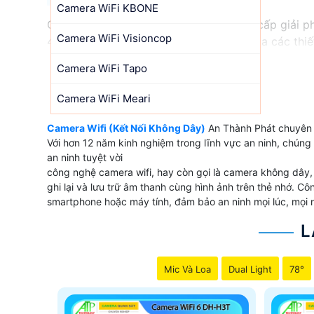
Camera WiFi KBONE
Camera Wifi (Kết Nối Không Dây) cung cấp giải p
Camera WiFi Visioncop
4K, các chi tiết được thể hiện rõ ràng qua các th
Dây) phù hợp mà An Thành Phát muốn đem đến c
Camera WiFi Tapo
Camera WiFi Meari
'
Camera Wifi (Kết Nối Không Dây)
An Thành Phát chuyên cu
Với hơn 12 năm kinh nghiệm trong lĩnh vực an ninh, chún
an ninh tuyệt vời
công nghệ camera wifi, hay còn gọi là camera không dây, 
ghi lại và lưu trữ âm thanh cùng hình ảnh trên thẻ nhớ. Cô
smartphone hoặc máy tính, đảm bảo an ninh mọi lúc, mọi n
L
Mic Và Loa
Dual Light
78°