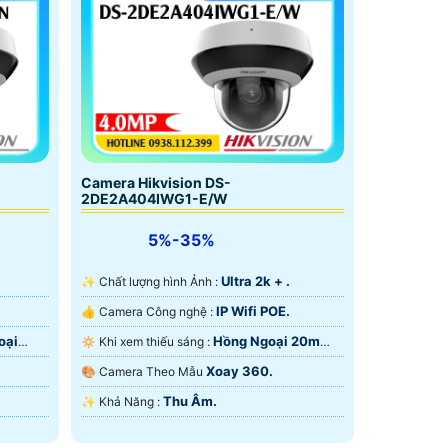
Camera Hikvision DS-
2DE2A404IWG1-E/W
5%-35%
.
Ultra 2k + .
✨ Chất lượng hình Ảnh :
IP Wifi POE.
👍 Camera Công nghệ :
oại
Hồng Ngoại 20m
🔅 Khi xem thiếu sáng :
Hồng Ngoại Smart IR.
Xoay 360.
🎨 Camera Theo Mẫu
Thu Âm.
️✨ Khả Năng :