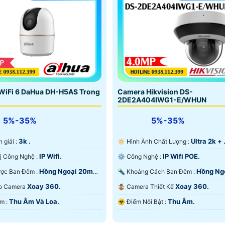
Camera Hikvision DS-
WiFi 6 DaHua DH-H5AS Trong
2DE2A404IWG1-E/WHUN
5%-35%
5%-35%
Ultra 2k + 
3k .
🔅 Hình Ành Chất Lượng :
hân giải :
IP Wifi POE.
IP Wifi.
⚙ Công Nghệ :
🏆 Trang Bị Công Nghệ :
Hồng Ng
Hồng Ngoại 20m
🔦 Khoảng Cách Ban Đêm :
💡 Xem Được Ban Đêm :
20m Hồng Ngoại SMD.
ại Smart IR.
Xoay 360.
Xoay 360.
🤹 Camera Thiết Kế
 Tạo Camera
Thu Âm.
Thu Âm Và Loa.
️☣️ Điểm Nỗi Bật :
️📡 Đặt Điểm :