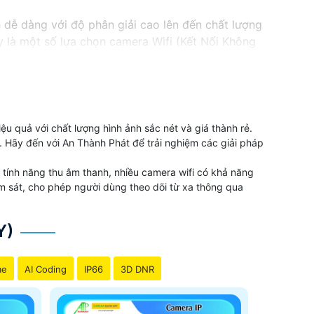
dễ dàng với độ phân giải cao lên đến chất lượng
ây là một số lựa chọn camera Wifi (Kết Nối Không
u quả với chất lượng hình ảnh sắc nét và giá thành rẻ.
. Hãy đến với An Thành Phát để trải nghiệm các giải pháp
 tính năng thu âm thanh, nhiều camera wifi có khả năng
giám sát, cho phép người dùng theo dõi từ xa thông qua
Y)
me
AI Coding
IP66
3D DNR