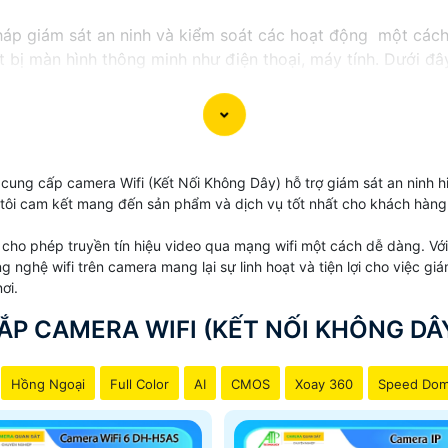
háp giám sát an ninh và kiểm soát các hoạt động một cách 
iết bị màn hình thông minh như điện thoại, máy tính. Dưới đ
ho bạn.
ng cấp camera Wifi (Kết Nối Không Dây) hỗ trợ giám sát an ninh hiệ
g tôi cam kết mang đến sản phẩm và dịch vụ tốt nhất cho khách hàng
cho phép truyền tín hiệu video qua mạng wifi một cách dễ dàng. Với
ng nghệ wifi trên camera mang lại sự linh hoạt và tiện lợi cho việc 
ơi.
ẮP CAMERA WIFI (KẾT NỐI KHÔNG DÂ
Hồng Ngoại
Full Color
AI
CMOS
Xoay 360
Speed Do