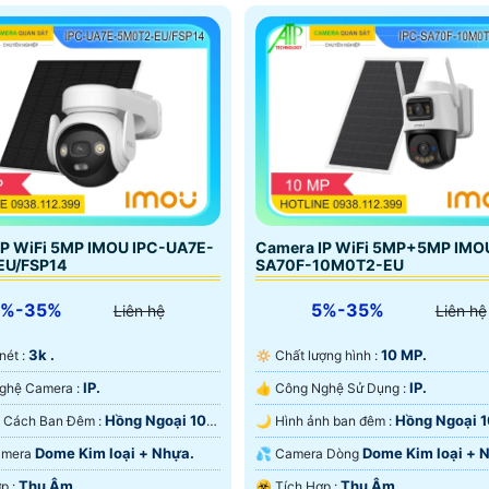
IP WiFi 5MP IMOU IPC-UA7E-
Camera IP WiFi 5MP+5MP IMO
U/FSP14
SA70F-10M0T2-EU
5%-35%
5%-35%
Liên hệ
Liên hệ
3k .
10 MP.
 nét :
🔅 Chất lượng hình :
IP.
IP.
🏆 Công Nghệ Camera :
👍 Công Nghệ Sử Dụng :
Hồng Ngoại 10m
Hồng Ngoại 
🌙 Khoảng Cách Ban Đêm :
🌙 Hình ảnh ban đêm :
ại SMD.
Hồng Ngoại SMD.
Dome Kim loại + Nhựa.
Dome Kim loại + 
Camera
💦 Camera Dòng
Thu Âm.
Thu Âm.
️✨ Tích Hợp :
️☣️ Tích Hợp :