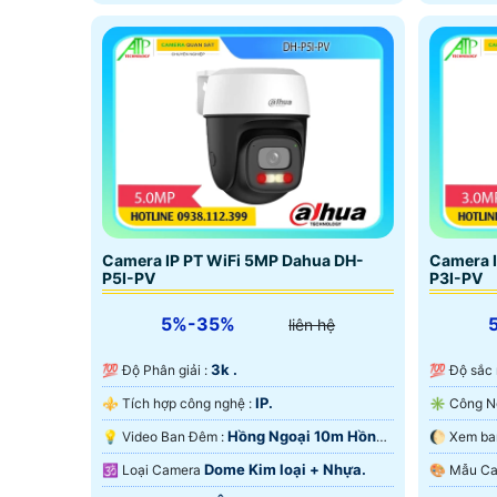
Camera IP PT WiFi 5MP Dahua DH-
Camera I
P5I-PV
P3I-PV
5%-35%
liên hệ
3k .
💯 Độ Phân giải :
💯 Độ sắc
IP.
⚜️ Tích hợp công nghệ :
Hồng Ngoại 10m Hồng
💡 Video Ban Đêm :
Ngoại SMD.
Ngoại SM
Dome Kim loại + Nhựa.
🕉️ Loại Camera
🎨 Mẫu 