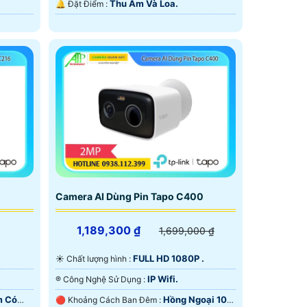
Thu Âm Và Loa.
️🔔 Đặt Điểm :
Camera AI Dùng Pin Tapo C400
1,189,300 ₫
1,699,000 ₫
FULL HD 1080P .
☀️ Chất lượng hình :
IP Wifi.
®️ Công Nghệ Sử Dụng :
m Có
Hồng Ngoại 10m
🔴 Khoảng Cách Ban Đêm :