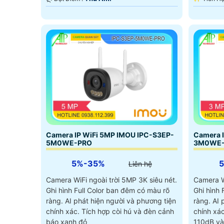
Camera IP WiFi 5MP IMOU IPC-S3EP-
Camera 
5M0WE-PRO
3M0WE
5%-35%
Liên hệ
Camera WiFi ngoài trời 5MP 3K siêu nét.
Camera W
Ghi hình Full Color ban đêm có màu rõ
Ghi hình 
ràng. AI phát hiện người và phương tiện
ràng. AI 
chính xác. Tích hợp còi hú và đèn cảnh
chính xá
báo xanh đỏ
110dB và