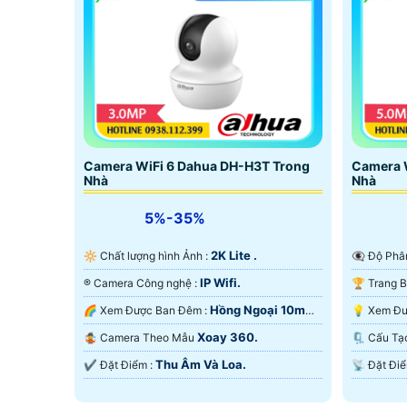
Camera WiFi 6 Dahua DH-H3T Trong
Camera 
Nhà
Nhà
5%-35%
2K Lite .
🔆 Chất lượng hình Ảnh :
👁️‍🗨 Độ P
IP Wifi.
®️ Camera Công nghệ :
Hồng Ngoại 10m
🌈 Xem Được Ban Đêm :
Hồng Ngoại Smart IR.
Hồng Ngo
Xoay 360.
🤹 Camera Theo Mẫu
🗜️ Cấu
Thu Âm Và Loa.
️✔️ Đặt Điểm :