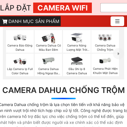
LẮP ĐẶT
CAMERA WIFI
DANH MỤC SẢN PHẨM
Camera Năng
Camera Báo Động
Camera Dahua Có
Camera Dahua
Lượng Mặt Trời
Dahua
Màu Ban Đêm
Chống Trộm
Dahua
Camera Phát Hiện
Lắp Camera Ip Full
Camera Dahua
Đầu Ghi Ip 8
Khuôn Mặt Dahua
Color Dahua
Hồng Ngoại Ban
Camera Dahua
Đêm
CAMERA DAHUA CHỐNG TRỘM
Camera Dahua chống trộm là lựa chọn tiên tiến với khả năng bảo vệ
an ninh vượt trội nhờ tích hợp chip xử lý tốt. Công nghệ được trang b
trên camera hỗ trợ đắc lực cho việc chống trộm có thể kể đến, giúp
phát hiện và phân biết được người và xe chính xác có thể xác định