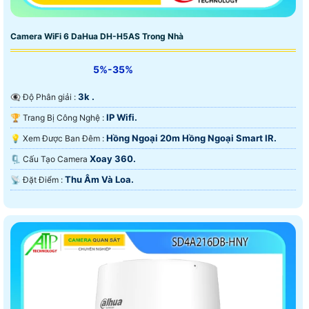
Camera WiFi 6 DaHua DH-H5AS Trong Nhà
5%-35%
3k .
👁️‍🗨 Độ Phân giải :
IP Wifi.
🏆 Trang Bị Công Nghệ :
Hồng Ngoại 20m Hồng Ngoại Smart IR.
💡 Xem Được Ban Đêm :
Xoay 360.
🗜️ Cấu Tạo Camera
Thu Âm Và Loa.
️📡 Đặt Điểm :