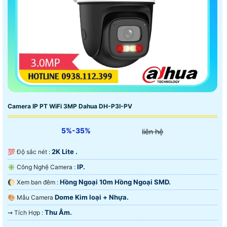
Camera IP PT WiFi 3MP Dahua DH-P3I-PV
5%-35%
liên hệ
2K Lite .
💯 Độ sắc nét :
IP.
✳️ Công Nghệ Camera :
Hồng Ngoại 10m Hồng Ngoại SMD.
🌔 Xem ban đêm :
Dome Kim loại + Nhựa.
🎨 Mẫu Camera
Thu Âm.
️⇝ Tích Hợp :