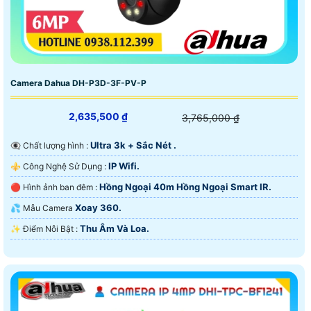
Camera Dahua DH-P3D-3F-PV-P
2,635,500 ₫
3,765,000 ₫
Ultra 3k + Sắc Nét .
👁️‍🗨 Chất lượng hình :
IP Wifi.
⚜️ Công Nghệ Sử Dụng :
Hồng Ngoại 40m Hồng Ngoại Smart IR.
🔴 Hình ảnh ban đêm :
Xoay 360.
💦 Mẫu Camera
Thu Âm Và Loa.
️✨ Điểm Nỗi Bật :