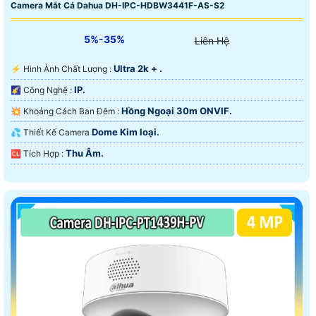
Camera Mắt Cá Dahua DH-IPC-HDBW3441F-AS-S2
5%-35%
Liên Hệ
Ultra 2k + .
️⚡ Hình Ành Chất Lượng :
IP.
🌠 Công Nghệ :
Hồng Ngoại 30m ONVIF.
💥 Khoảng Cách Ban Đêm :
Dome Kim loại.
💦 Thiết Kế Camera
Thu Âm.
️🆑 Tích Hợp :