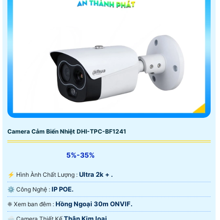
Camera Cảm Biến Nhiệt DHI-TPC-BF1241
5%-35%
Ultra 2k + .
️⚡ Hình Ành Chất Lượng :
IP POE.
⚙ Công Nghệ :
Hồng Ngoại 30m ONVIF.
❈ Xem ban đêm :
Thân Kim loại.
🌧️ Camera Thiết Kế