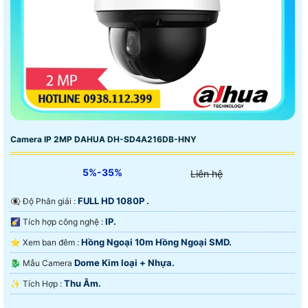
Camera IP 2MP DAHUA DH-SD4A216DB-HNY
5%-35%
Liên hệ
FULL HD 1080P .
👁️‍🗨 Độ Phân giải :
IP.
🌠 Tích hợp công nghệ :
Hồng Ngoại 10m Hồng Ngoại SMD.
⭐ Xem ban đêm :
Dome Kim loại + Nhựa.
🐉️ Mẫu Camera
Thu Âm.
️✨ Tích Hợp :