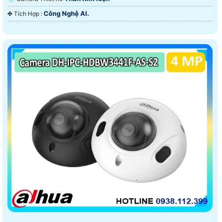
Công Nghệ AI.
️✤ Tích Hợp :