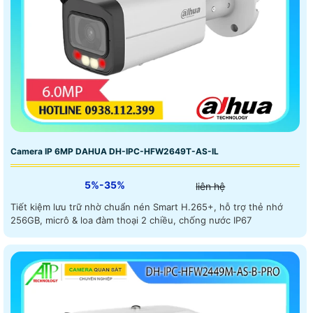
Camera IP 6MP DAHUA DH-IPC-HFW2649T-AS-IL
5%-35%
liên hệ
Tiết kiệm lưu trữ nhờ chuẩn nén Smart H.265+, hỗ trợ thẻ nhớ
256GB, micrô & loa đàm thoại 2 chiều, chống nước IP67