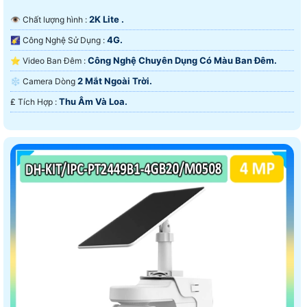
2K Lite .
👁 Chất lượng hình :
4G.
🌠 Công Nghệ Sử Dụng :
Công Nghệ Chuyên Dụng Có Màu Ban Ðêm.
⭐ Video Ban Đêm :
2 Mắt Ngoài Trời.
❄ Camera Dòng
Thu Âm Và Loa.
️₤ Tích Hợp :