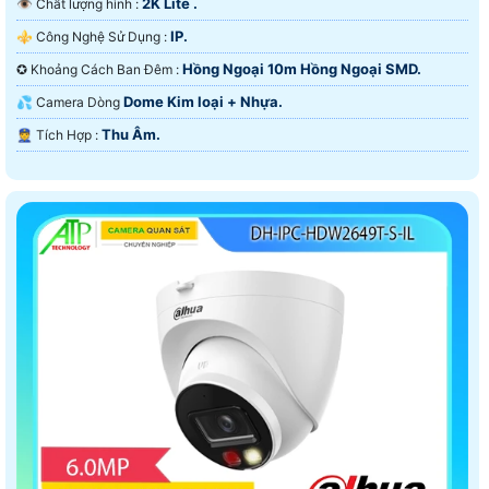
2K Lite .
👁 Chất lượng hình :
IP.
⚜️ Công Nghệ Sử Dụng :
Hồng Ngoại 10m Hồng Ngoại SMD.
✪ Khoảng Cách Ban Đêm :
Dome Kim loại + Nhựa.
💦 Camera Dòng
Thu Âm.
️👮 Tích Hợp :