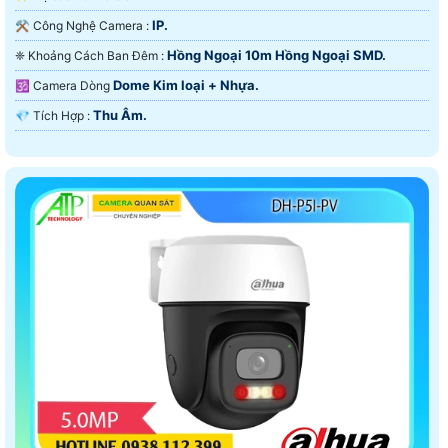
IP.
⚒ Công Nghệ Camera :
Hồng Ngoại 10m Hồng Ngoại SMD.
❈ Khoảng Cách Ban Đêm :
Dome Kim loại + Nhựa.
🕉️ Camera Dòng
Thu Âm.
️💎 Tích Hợp :