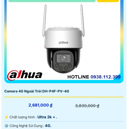
Camera 4G Ngoài Trời DH-P4F-PV-4G
2,681,000 ₫
3,830,000 ₫
Ultra 2k + .
️⚡ Chất lượng hình :
4G.
⚙ Công Nghệ Sử Dụng :