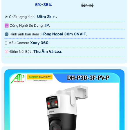
5%-35%
liên hệ
Ultra 2k + .
☀️ Chất lượng hình :
IP.
🕉️ Công Nghệ Sử Dụng :
Hồng Ngoại 30m ONVIF.
🌚 Hình ảnh ban đêm :
Xoay 360.
↕️ Mẫu Camera
Thu Âm Và Loa.
️💮 Điểm Nỗi Bật :