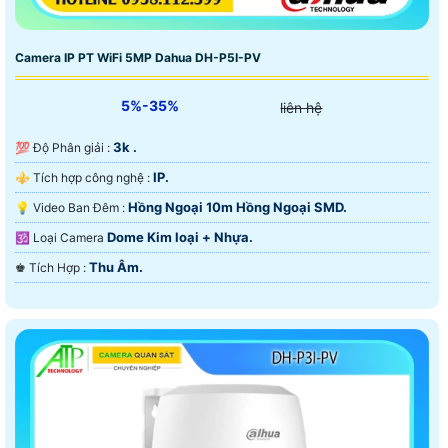
Camera IP PT WiFi 5MP Dahua DH-P5I-PV
5%-35%
liên hệ
3k .
💯 Độ Phân giải :
IP.
⚜️ Tích hợp công nghệ :
Hồng Ngoại 10m Hồng Ngoại SMD.
💡 Video Ban Đêm :
Dome Kim loại + Nhựa.
🕉️ Loại Camera
Thu Âm.
️♚ Tích Hợp :