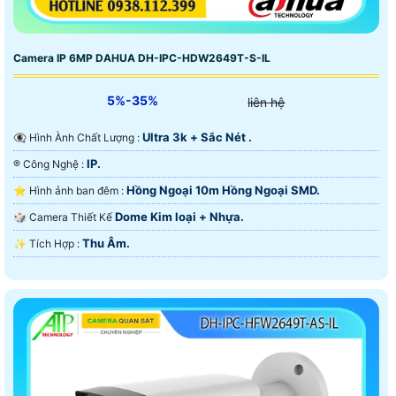
Camera IP 6MP DAHUA DH-IPC-HDW2649T-S-IL
5%-35%
liên hệ
Ultra 3k + Sắc Nét .
👁️‍🗨 Hình Ành Chất Lượng :
IP.
®️ Công Nghệ :
Hồng Ngoại 10m Hồng Ngoại SMD.
⭐ Hình ảnh ban đêm :
Dome Kim loại + Nhựa.
🎲 Camera Thiết Kế
Thu Âm.
️✨ Tích Hợp :