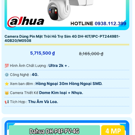
Camera Dùng Pin Mặt Trời Hỗ Trợ Sim 4G DH-KIT/IPC-PT2449B1-
4GB20/M0508
5,715,500 ₫
8,165,000 ₫
Ultra 2k + .
💯 Hình Ành Chất Lượng :
4G.
⚙ Công Nghệ :
Hồng Ngoại 30m Hồng Ngoại SMD.
⭐ Xem ban đêm :
Dome Kim loại + Nhựa.
👑 Camera Thiết Kế
Thu Âm Và Loa.
️📢 Tích Hợp :