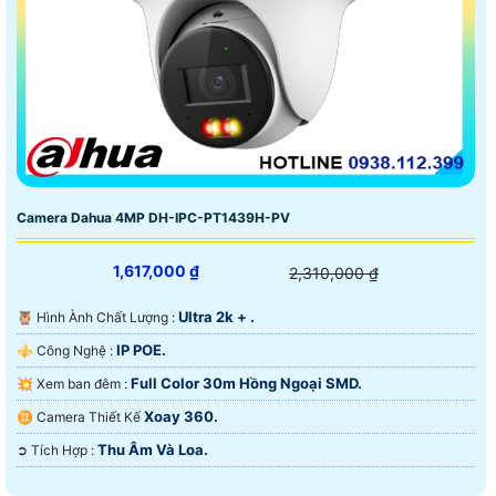
Camera Dahua 4MP DH-IPC-PT1439H-PV
1,617,000 ₫
2,310,000 ₫
Ultra 2k + .
🦉 Hình Ành Chất Lượng :
IP POE.
⚜️ Công Nghệ :
Full Color 30m Hồng Ngoại SMD.
💥 Xem ban đêm :
Xoay 360.
♊ Camera Thiết Kế
Thu Âm Và Loa.
️➲ Tích Hợp :