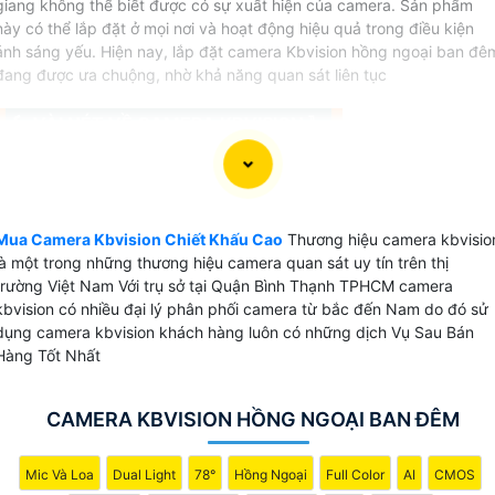
giang không thể biết được có sự xuất hiện của camera. Sản phẩm
này có thể lắp đặt ở mọi nơi và hoạt động hiệu quả trong điều kiện
ánh sáng yếu. Hiện nay, lắp đặt camera Kbvision hồng ngoại ban đê
đang được ưa chuộng, nhờ khả năng quan sát liên tục
〘 VÀI NÉT VỀ CAMERA KBVISION 〛
📜 Camera kbvision được biết đến là thương hiệu của Mỹ
có 3 loại camera chính được thương hiệu này sản xuất đó l
camera IP, camera wifi với thương hiệu kbone và camera
Mua Camera Kbvision Chiết Khấu Cao
Thương hiệu camera kbvisio
HD analog thông thường là HD CVI với chất lượng hình ảnh
là một trong những thương hiệu camera quan sát uy tín trên thị
khá tốt. Camera kbvision tại viêt Nam được sử dụng cho
trường Việt Nam Với trụ sở tại Quận Bình Thạnh TPHCM camera
những dự án nhà nước do tính bảo mật cao dễ dàng tích
kbvision có nhiều đại lý phân phối camera từ bắc đến Nam do đó sử
dụng camera kbvision khách hàng luôn có những dịch Vụ Sau Bán
hợp nhiều hệ thống.
Hàng Tốt Nhất
CAMERA KBVISION HỒNG NGOẠI BAN ĐÊM
💫 Camera Kbvision Sản Xuất Ở Đâu
Mic Và Loa
Dual Light
78°
Hồng Ngoại
Full Color
AI
CMOS