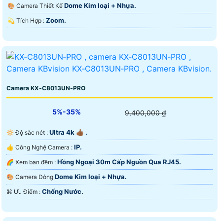
Dome Kim loại + Nhựa.
🎨 Camera Thiết Kế
Zoom.
️💫 Tích Hợp :
Camera KX‑C8013UN‑PRO
5%-35%
9,400,000 ₫
Ultra 4k 👍🏾 .
🔆 Độ sắc nét :
IP.
👍 Công Nghệ Camera :
Hồng Ngoại 30m Cấp Nguồn Qua RJ45.
🌈 Xem ban đêm :
Dome Kim loại + Nhựa.
🎨 Camera Dòng
Chống Nước.
️⌘ Ưu Điểm :