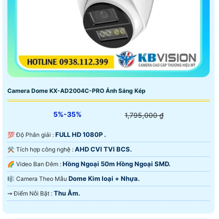
Camera Dome KX-AD2004C-PRO Ánh Sáng Kép
5%-35%
1,795,000 ₫
FULL HD 1080P .
💯 Độ Phân giải :
AHD CVI TVI BCS.
⚒ Tích hợp công nghệ :
Hồng Ngoại 50m Hồng Ngoại SMD.
🌈 Video Ban Đêm :
Dome Kim loại + Nhựa.
🎼️ Camera Theo Mẫu
Thu Âm.
️⇝ Điểm Nỗi Bật :