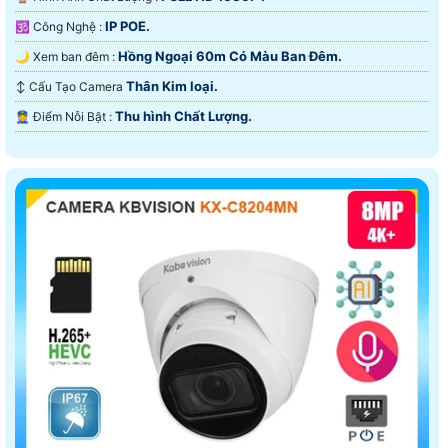
IP POE.
🕉️ Công Nghệ :
Hồng Ngoại 60m Có Màu Ban Ðêm.
🌙 Xem ban đêm :
Thân Kim loại.
↕️ Cấu Tạo Camera
Thu hình Chất Lượng.
️👮 Điểm Nỗi Bật :