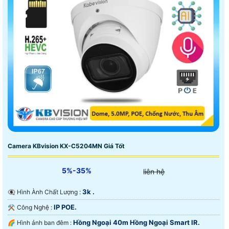
Camera KBvision KX-C5204MN Giá Tốt
5%-35%
liên hệ
3k .
👁️‍🗨 Hình Ành Chất Lượng :
IP POE.
⚒ Công Nghệ :
Hồng Ngoại 40m Hồng Ngoại Smart IR.
🌈 Hình ảnh ban đêm :