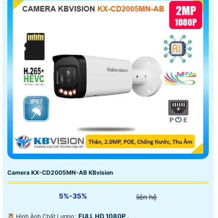
Camera KX-CD2005MN-AB KBvision
5%-35%
liên hệ
FULL HD 1080P .
🦉 Hình Ành Chất Lượng :