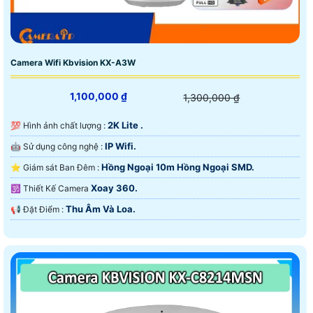
Camera Wifi Kbvision KX-A3W
1,100,000 ₫
1,300,000 ₫
2K Lite .
💯 Hình ảnh chất lượng :
IP Wifi.
🤖️ Sử dụng công nghệ :
Hồng Ngoại 10m Hồng Ngoại SMD.
⭐ Giám sát Ban Đêm :
Xoay 360.
🕉️ Thiết Kế Camera
Thu Âm Và Loa.
️📢 Đặt Điểm :