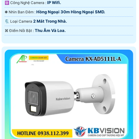
IP Wifi.
⚛️ Công Nghệ Camera :
Hồng Ngoại 30m Hồng Ngoại SMD.
❃ Nhìn Ban Đêm :
2 Mắt Trong Nhà.
🗜️ Loại Camera
Thu Âm Và Loa.
️⌘ Điểm Nỗi Bật :