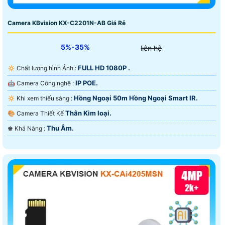
Camera KBvision KX-C2201N-AB Giá Rẻ
5%-35%
liên hệ
FULL HD 1080P .
🔅 Chất lượng hình Ảnh :
IP POE.
🤖️ Camera Công nghệ :
Hồng Ngoại 50m Hồng Ngoại Smart IR.
🔅 Khi xem thiếu sáng :
Thân Kim loại.
🎨 Camera Thiết Kế
Thu Âm.
️♚ Khả Năng :