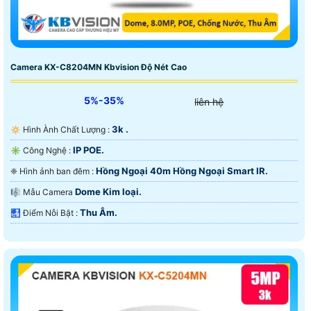
Camera KX-C8204MN Kbvision Độ Nét Cao
5%-35%
liên hệ
3k .
🔅 Hình Ành Chất Lượng :
IP POE.
✳️ Công Nghệ :
Hồng Ngoại 40m Hồng Ngoại Smart IR.
❈ Hình ảnh ban đêm :
Dome Kim loại.
🎼️ Mẫu Camera
Thu Âm.
️🛃 Điểm Nỗi Bật :