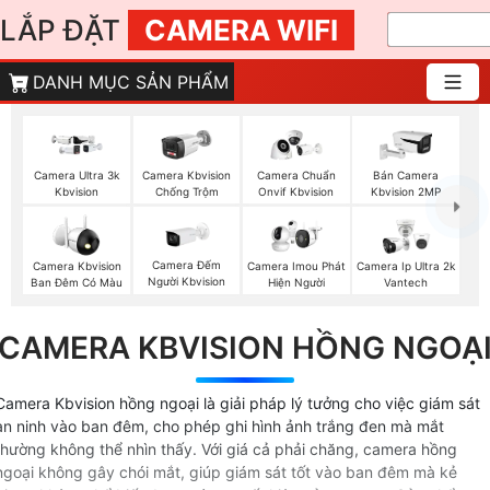
LẮP ĐẶT
CAMERA WIFI
DANH MỤC SẢN PHẨM
Camera Ultra 3k
Camera Kbvision
Camera Chuẩn
Bán Camera
Kbvision
Chống Trộm
Onvif Kbvision
Kbvision 2MP
Camera Đếm
Camera Kbvision
Camera Imou Phát
Camera Ip Ultra 2k
Người Kbvision
Ban Đêm Có Màu
Hiện Người
Vantech
CAMERA KBVISION HỒNG NGOẠ
Camera Kbvision hồng ngoại là giải pháp lý tưởng cho việc giám sát
an ninh vào ban đêm, cho phép ghi hình ảnh trắng đen mà mắt
thường không thể nhìn thấy. Với giá cả phải chăng, camera hồng
ngoại không gây chói mắt, giúp giám sát tốt vào ban đêm mà kẻ