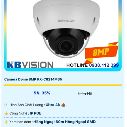
Camera Dome 8MP KX-C8214MSN
5%-35%
Liên Hệ
Ultra 4k 👍🏾 .
️👀 Hình Ành Chất Lượng :
IP POE.
⚜️ Công Nghệ :
Hồng Ngoại 60m Hồng Ngoại SMD.
🔅 Xem ban đêm :