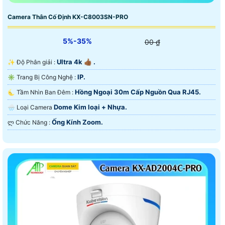
Camera Thân Cố Định KX-C8003SN-PRO
5%-35%
00 ₫
Ultra 4k 👍🏾 .
✨ Độ Phân giải :
IP.
✳️ Trang Bị Công Nghệ :
Hồng Ngoại 30m Cấp Nguồn Qua RJ45.
🌜 Tầm Nhìn Ban Đêm :
Dome Kim loại + Nhựa.
🌧️ Loại Camera
Ống Kính Zoom.
️ლ Chức Năng :