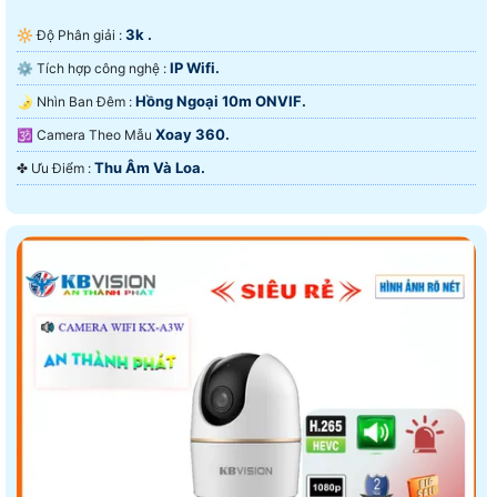
3k .
🔆 Độ Phân giải :
IP Wifi.
⚙ Tích hợp công nghệ :
Hồng Ngoại 10m ONVIF.
🌛 Nhìn Ban Đêm :
Xoay 360.
🕉️ Camera Theo Mẫu
Thu Âm Và Loa.
️✤ Ưu Điểm :