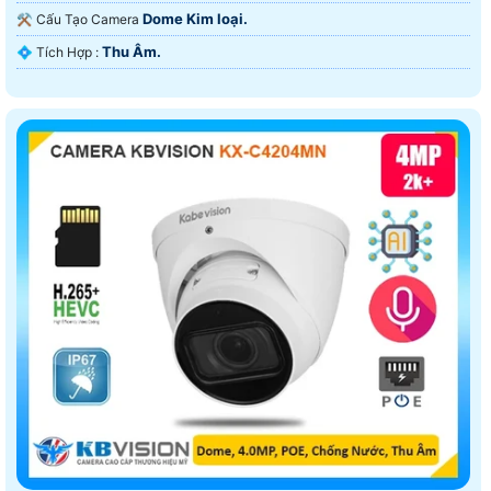
Dome Kim loại.
⚒ Cấu Tạo Camera
Thu Âm.
️💠 Tích Hợp :