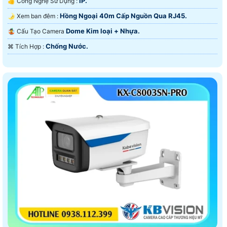
IP.
👍 Công Nghệ Sử Dụng :
Hồng Ngoại 40m Cấp Nguồn Qua RJ45.
🌛 Xem ban đêm :
Dome Kim loại + Nhựa.
🤹 Cấu Tạo Camera
Chống Nước.
️⌘ Tích Hợp :