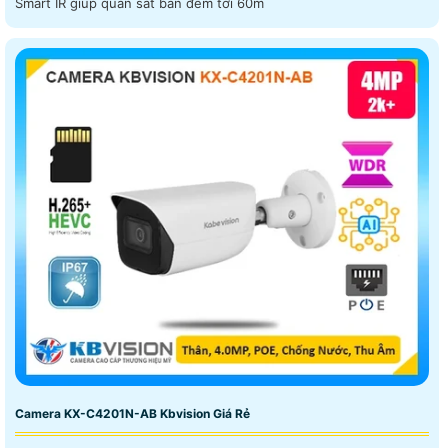
Smart IR giúp quan sát ban đêm tới 60m
Camera KX-C4201N-AB Kbvision Giá Rẻ