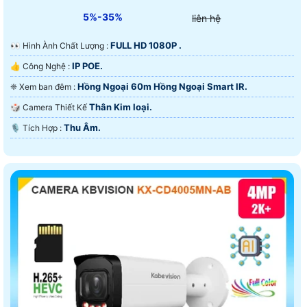
5%-35%
liên hệ
FULL HD 1080P .
️👀 Hình Ành Chất Lượng :
IP POE.
👍 Công Nghệ :
Hồng Ngoại 60m Hồng Ngoại Smart IR.
❈ Xem ban đêm :
Thân Kim loại.
🎲 Camera Thiết Kế
Thu Âm.
️🎙 Tích Hợp :