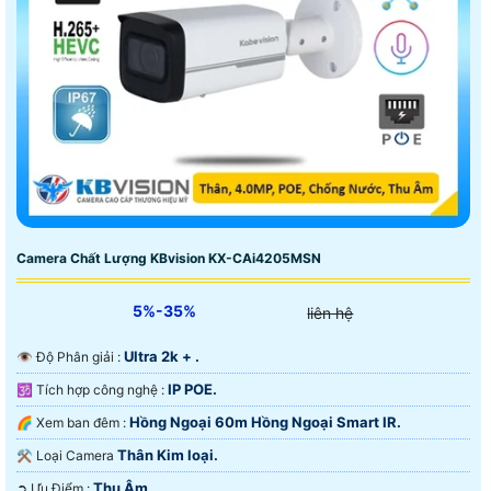
Camera Chất Lượng KBvision KX-CAi4205MSN
5%-35%
liên hệ
Ultra 2k + .
👁 Độ Phân giải :
IP POE.
🕉️ Tích hợp công nghệ :
Hồng Ngoại 60m Hồng Ngoại Smart IR.
🌈 Xem ban đêm :
Thân Kim loại.
⚒ Loại Camera
Thu Âm.
️➲ Ưu Điểm :