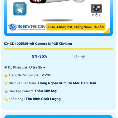
KX-CD4005MN-AB Camera Ip POE KBvision
5%-35%
liên hệ
Ultra 2k + .
☀️ Độ Phân giải :
IP POE.
👍 Trang Bị Công Nghệ :
Hồng Ngoại 60m Có Màu Ban Ðêm.
⭐ Giám sát Ban Đêm :
Thân Kim loại.
🎲 Cấu Tạo Camera
Thu hình Chất Lượng.
️💫 Khả Năng :