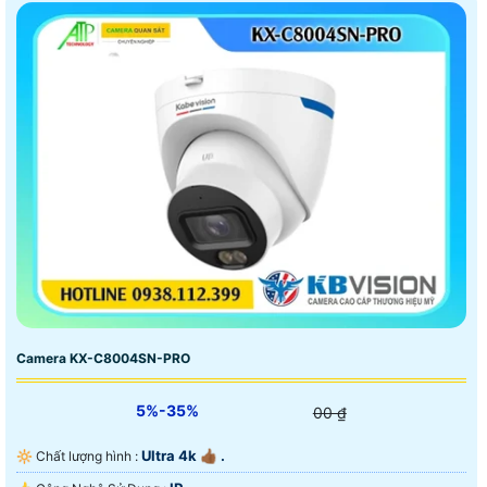
Camera KX-C8004SN-PRO
5%-35%
00 ₫
Ultra 4k 👍🏾 .
🔆 Chất lượng hình :