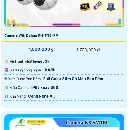
Camera Wifi Dahua DH-P5B-PV
1,500,000 ₫
1,700,000 ₫
3k .
🔅 Hình ảnh chất lượng :
IP Wifi.
🕉️ Sử dụng công nghệ :
Full Color 30m Có Màu Ban Ðêm.
❂ Xem Được Ban Đêm :
IP67 xoay 360.
🛡 Mẫu Camera
Công Nghệ AI.
️📢 Khả Năng :