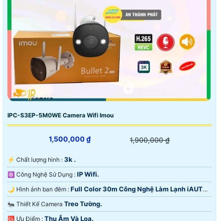
IPC-S3EP-5M0WE Camera Wifi Imou
1,500,000 ₫
1,900,000 ₫
3k .
️⚡ Chất lượng hình :
IP Wifi.
⚛️ Công Nghệ Sử Dụng :
Full Color 30m Công Nghệ Làm Lạnh iAUTO-
🌙 Hình ảnh ban đêm :
X.
Treo Tường.
🐜 Thiết Kế Camera
Thu Âm Và Loa.
️🆑 Ưu Điểm :