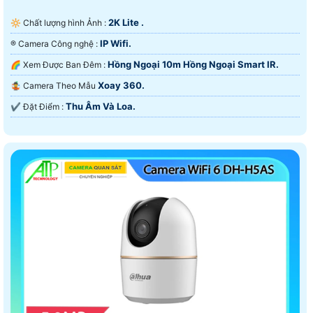
❄ Camera wifi Chính Hãng C1C-B
2K Lite .
🔆 Chất lượng hình Ảnh :
550.000 VNĐ
Camera Góc 115 độ Full hd 1080P Hình ảnh sáng đẹp
IP Wifi.
®️ Camera Công nghệ :
Hồng Ngoại 10m Hồng Ngoại Smart IR.
🌈 Xem Được Ban Đêm :
🔆 Với ưu điểm hình ảnh sắt nét giá rẻ camera wifi
hãng imou và hãng ezviz luôn là sản phẩm đáng tin
Xoay 360.
🤹 Camera Theo Mẫu
cậy trên thị trường việt nam vì giá chỉ 550.000 VNĐ đã
Thu Âm Và Loa.
️✔️ Đặt Điểm :
có camera wifi chất lượng full hd 1080p để sử dụng lâu
dài.