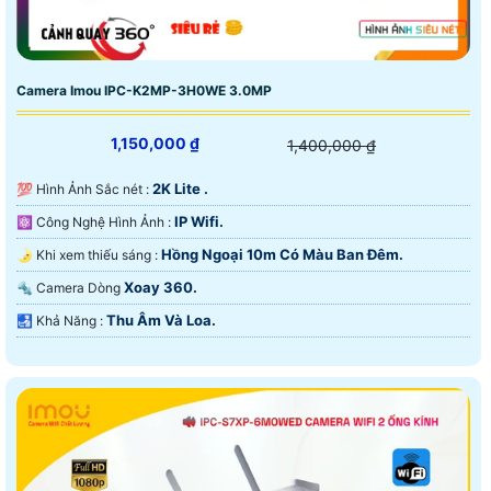
Camera Imou IPC-K2MP-3H0WE 3.0MP
1,150,000 ₫
1,400,000 ₫
2K Lite .
💯 Hình Ảnh Sắc nét :
IP Wifi.
⚛️ Công Nghệ Hình Ảnh :
Hồng Ngoại 10m Có Màu Ban Ðêm.
🌛 Khi xem thiếu sáng :
Xoay 360.
🔩 Camera Dòng
Thu Âm Và Loa.
️🛃 Khả Năng :