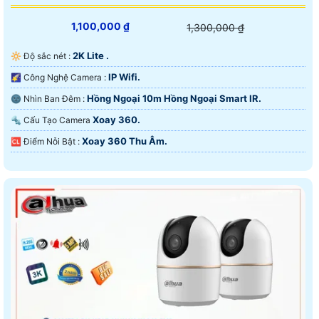
1,100,000 ₫
1,300,000 ₫
2K Lite .
🔆 Độ sắc nét :
IP Wifi.
🌠 Công Nghệ Camera :
Hồng Ngoại 10m Hồng Ngoại Smart IR.
🌚 Nhìn Ban Đêm :
Xoay 360.
🔩 Cấu Tạo Camera
Xoay 360 Thu Âm.
️🆑 Điểm Nỗi Bật :