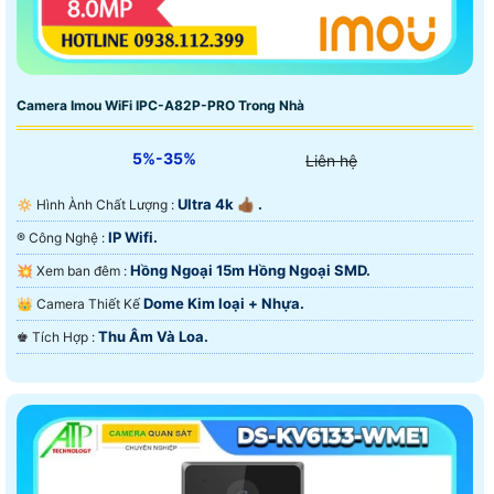
Camera Imou WiFi IPC-A82P-PRO Trong Nhà
5%-35%
Liên hệ
Ultra 4k 👍🏾 .
🔅 Hình Ành Chất Lượng :
IP Wifi.
®️ Công Nghệ :
Hồng Ngoại 15m Hồng Ngoại SMD.
💥 Xem ban đêm :
Dome Kim loại + Nhựa.
👑 Camera Thiết Kế
Thu Âm Và Loa.
️♚ Tích Hợp :