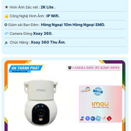
2K Lite .
👁 Hình Ảnh Sắc nét :
IP Wifi.
👍 Công Nghệ Hình Ảnh :
Hồng Ngoại 10m Hồng Ngoại SMD.
✪ Giám sát Ban Đêm :
Xoay 360.
💎 Camera Dòng
Xoay 360 Thu Âm.
️🔈 Chức Năng :