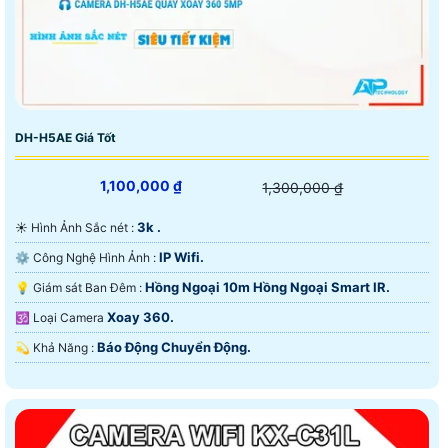
DH-H5AE Giá Tốt
1,100,000 ₫
1,300,000 ₫
3k .
☀️ Hình Ảnh Sắc nét :
IP Wifi.
⚙ Công Nghệ Hình Ảnh :
Hồng Ngoại 10m Hồng Ngoại Smart IR.
💡 Giám sát Ban Đêm :
Xoay 360.
🕉️ Loại Camera
Báo Động Chuyển Động.
️💫 Khả Năng :