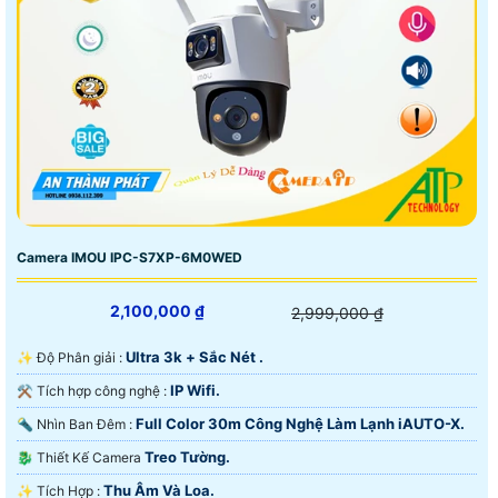
Camera IMOU IPC-S7XP-6M0WED
2,100,000 ₫
2,999,000 ₫
Ultra 3k + Sắc Nét .
✨ Độ Phân giải :
IP Wifi.
⚒ Tích hợp công nghệ :
Full Color 30m Công Nghệ Làm Lạnh iAUTO-X.
🔦 Nhìn Ban Đêm :
Treo Tường.
🐉️ Thiết Kế Camera
Thu Âm Và Loa.
️✨ Tích Hợp :