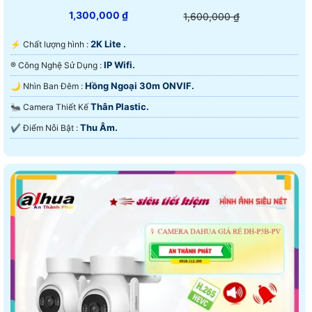
1,300,000 ₫
1,600,000 ₫
2K Lite .
️⚡ Chất lượng hình :
IP Wifi.
®️ Công Nghệ Sử Dụng :
Hồng Ngoại 30m ONVIF.
🌙 Nhìn Ban Đêm :
Thân Plastic.
🐜 Camera Thiết Kế
Thu Âm.
️✔️ Điểm Nỗi Bật :