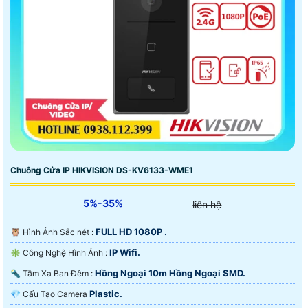
Chuông Cửa IP HIKVISION DS-KV6133-WME1
5%-35%
liên hệ
FULL HD 1080P .
🦉 Hình Ảnh Sắc nét :
IP Wifi.
✳️ Công Nghệ Hình Ảnh :
Hồng Ngoại 10m Hồng Ngoại SMD.
🔦 Tầm Xa Ban Đêm :
Plastic.
💎 Cấu Tạo Camera