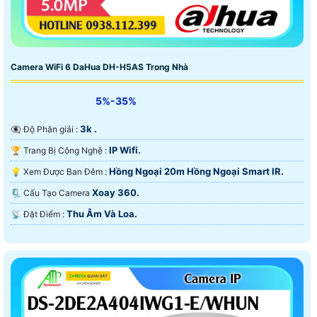
Camera WiFi 6 DaHua DH-H5AS Trong Nhà
5%-35%
3k .
👁️‍🗨 Độ Phân giải :
IP Wifi.
🏆 Trang Bị Công Nghệ :
Hồng Ngoại 20m Hồng Ngoại Smart IR.
💡 Xem Được Ban Đêm :
Xoay 360.
🗜️ Cấu Tạo Camera
Thu Âm Và Loa.
️📡 Đặt Điểm :