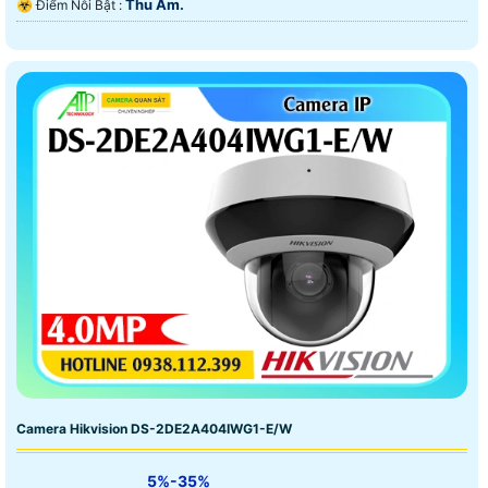
Thu Âm.
️☣️ Điểm Nỗi Bật :
Camera Hikvision DS-2DE2A404IWG1-E/W
5%-35%