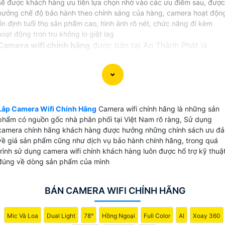
sẽ được khách hàng ưu tiên lựa chọn nhờ vào các ưu điểm sau, được
hưởng chế độ bảo hành theo chính sáng của hàng, camera hoạt độn
ổn định tuổi thọ sản phẩm cao, hình ảnh rõ nét, chức năng đi kèm
hoạt động trơn tru không lo giật lag
Camera wifi chính hãng
được bán tại An Thành Phát là
những sản phẩm có nguồn gốc Co,CQ rõ ràng , tất cả đều
có chứng từ nguồn gốc sản phẩm khi khách hàng yêu cầu
giấy tờ liên quan.
Lắp camera wifi chính hãng
tại An Thành Phát khách hàng
Lắp Camera Wifi Chính Hãng
Camera wifi chính hãng là những sản
được hưởng đúng các chính sách dịch vụ bảo hành theo
phẩm có nguồn gốc nhà phân phối tại Việt Nam rõ ràng, Sử dụng
đúng sản phẩm của nhà sản xuất. đặt biệt với dịch vụ đổi
camera chính hãng khách hàng được hưởng những chính sách ưu đả
mới camera được hãng hổ trợ tại An Thành Phát khi khách
về giá sản phẩm cũng như dịch vụ bảo hành chính hãng, trong quá
hàng không hài lòng về chất lượng cũng như sản phẩm lỗi
trình sử dụng camera wifi chính khách hàng luôn được hổ trợ kỹ thuậ
của nhà sản xuất.
đúng về dòng sản phẩm của mình
Hiên tại An Thành Phát Bán và phân phối
camera wifi
với
BÁN CAMERA WIFI CHÍNH HÃNG
chiết khấu cao các thương hiệu uy tín như: Hãng Ezviz,
Hãng Dahua, Hãng Imou,Hãng Hikvision và kbone.
Mic Và Loa
Dual Light
78°
Hồng Ngoại
Full Color
AI
Xoay 360