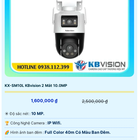
KX-SM10L KBvision 2 Mắt 10.0MP
1,600,000 ₫
2,500,000 ₫
10 MP.
☀️ Độ sắc nét :
IP Wifi.
🏆 Công Nghệ Camera :
Full Color 40m Có Màu Ban Ðêm.
🌈 Hình ảnh ban đêm :