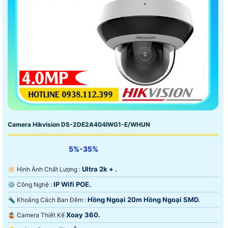
Camera Hikvision DS-2DE2A404IWG1-E/WHUN
5%-35%
Ultra 2k + .
🔅 Hình Ành Chất Lượng :
IP Wifi POE.
⚙ Công Nghệ :
Hồng Ngoại 20m Hồng Ngoại SMD.
🔦 Khoảng Cách Ban Đêm :
Xoay 360.
🤹 Camera Thiết Kế