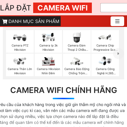
LẮP ĐẶT
CAMERA WIFI
DANH MỤC SẢN PHẨM
Camera Đàm
Camera PTZ
Camera Ip 3k
Camera Chip
Thoại 2 Chiều
Hikvision
Hikvision
Progressive Scan
Hikvision
CMOS Hikvision
Camera Thân Lớn
Camera Hikvision
Camera Báo Động
Camera Công
Hikvision
Nhìn Đêm
Chống Trộm
Nghệ H.265
Hikvision
Hikvision
CAMERA WIFI CHÍNH HÃNG
yêu cầu của khách hàng trong việc giữ gìn thẫm mỹ cho ngôi nhà và
nơi làm việc cực kì cao, vân nên các mẫu camera wifi đang được ưa
chọn sử dụng nhiều, việc lựa chọn camera nào để lắp đặt là điều
đáng để quan tâm có thể kể đến là các mẫu camera wif chính hãng