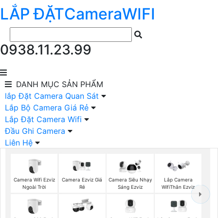
LẮP ĐẶT
Camera
WIFI
0938.11.23.99
DANH MỤC
SẢN PHẨM
lắp Đặt Camera Quan Sát
Lắp Bộ Camera Giá Rẻ
Lắp Đặt Camera Wifi
Đầu Ghi Camera
Liên Hệ
Camera Wifi Ezviz
Camera Ezviz Giá
Camera Siêu Nhạy
Lắp Camera
Ngoài Trời
Rẻ
Sáng Ezviz
WifiThân Ezviz