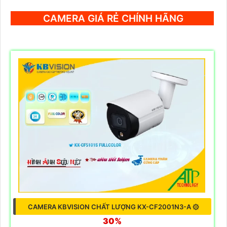
CAMERA GIÁ RẺ CHÍNH HÃNG
CAMERA KBVISION CHẤT LƯỢNG KX-CF2001N3-A ۞
30%