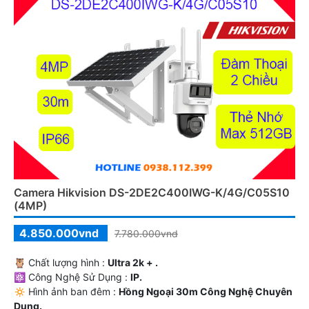
Camera Hikvision DS-2DE2C400IWG-K/4G/C05S10
(4MP)
4.850.000vnd
7.780.000vnd
🦉 Chất lượng hình :
Ultra 2k + .
⚛️ Công Nghệ Sử Dụng :
IP.
🔅 Hình ảnh ban đêm :
Hồng Ngoại 30m Công Nghệ Chuyên
Dụng.