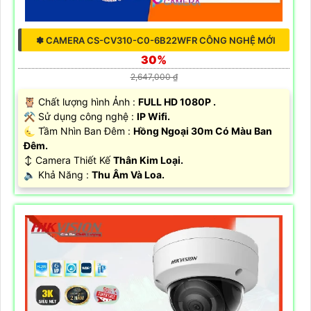
✽ CAMERA CS-CV310-C0-6B22WFR CÔNG NGHỆ MỚI
30%
2,647,000 ₫
🦉 Chất lượng hình Ảnh :
FULL HD 1080P .
⚒ Sử dụng công nghệ :
IP Wifi.
🌜 Tầm Nhìn Ban Đêm :
Hồng Ngoại 30m Có Màu Ban
Đêm.
↕️ Camera Thiết Kế
Thân Kim Loại.
️🔈 Khả Năng :
Thu Âm Và Loa.