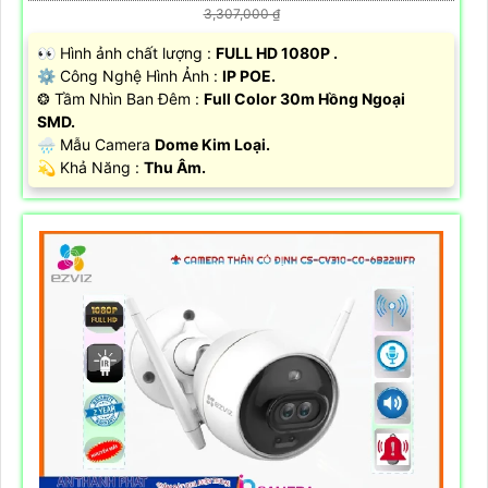
3,307,000 ₫
️👀 Hình ảnh chất lượng :
FULL HD 1080P .
⚙ Công Nghệ Hình Ảnh :
IP POE.
❂ Tầm Nhìn Ban Đêm :
Full Color 30m Hồng Ngoại
SMD.
🌧️ Mẫu Camera
Dome Kim Loại.
️💫 Khả Năng :
Thu Âm.