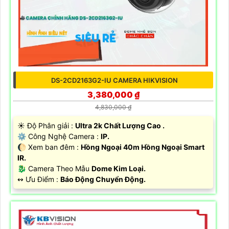
DS-2CD2163G2-IU CAMERA HIKVISION
3,380,000 ₫
4,830,000 ₫
☀️ Độ Phân giải :
Ultra 2k Chất Lượng Cao .
⚙ Công Nghệ Camera :
IP.
🌔 Xem ban đêm :
Hồng Ngoại 40m Hồng Ngoại Smart
IR.
🐉️ Camera Theo Mẫu
Dome Kim Loại.
️↭ Ưu Điểm :
Báo Động Chuyển Động.