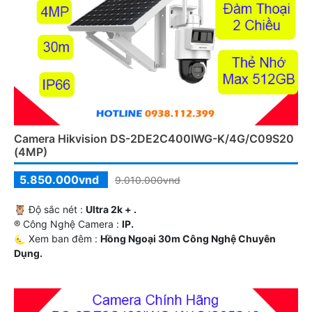
Camera Hikvision DS-2DE2C400IWG-K/4G/C09S20
(4MP)
5.850.000vnd
9.010.000vnd
🦉 Độ sắc nét :
Ultra 2k + .
®️ Công Nghệ Camera :
IP.
🌜 Xem ban đêm :
Hồng Ngoại 30m Công Nghệ Chuyên
Dụng.
🎼️ Loại Camera
Xoay 360.
️👮 Điểm Nỗi Bật :
Thu Âm Và Loa.