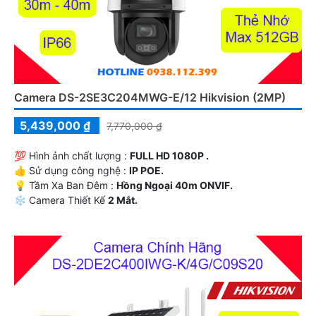
Camera DS-2SE3C204MWG-E/12 Hikvision (2MP)
5,439,000 ₫
7,770,000 ₫
💯 Hình ảnh chất lượng :
FULL HD 1080P .
👍 Sử dụng công nghệ :
IP POE.
💡 Tầm Xa Ban Đêm :
Hồng Ngoại 40m ONVIF.
❄ Camera Thiết Kế
2 Mắt.
️♚ Chức Năng :
Xoay Zoom.