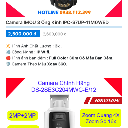
Camera IMOU 3 Ống Kính IPC-S7UP-11M0WED
2,500,000 ₫
2,600,000 ₫
🔆 Hình Ành Chất Lượng :
3k .
⚙ Công Nghệ :
IP Wifi.
🔴 Hình ảnh ban đêm :
Full Color 30m Có Màu Ban Ðêm.
🛡 Camera Theo Mẫu
Xoay 360.
️✔️ Ưu Điểm :
Có Ðèn Còi Báo Động.