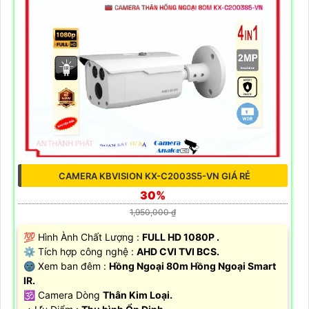
CAMERA KBVISION KX-C2003S5-VN GIÁ RẺ
30%
1,950,000 ₫
💯 Hình Ành Chất Lượng :
FULL HD 1080P .
⚙ Tích hợp công nghệ :
AHD CVI TVI BCS.
🌚 Xem ban đêm :
Hồng Ngoại 80m Hồng Ngoại Smart
IR.
🕉️ Camera Dòng
Thân Kim Loại.