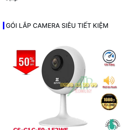
👑 Mẫu Camera
Xoay 360.
️➲ Điểm Nỗi Bật :
Thu Âm Và Loa.
GÓI LẮP CAMERA SIÊU TIẾT KIỆM