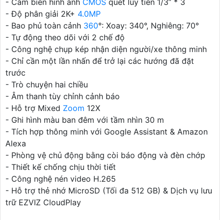
- Cảm biến hình ảnh
CMOS
quét lũy tiến 1/3” * 3
- Độ phân giải 2K+
4.0MP
- Bao phủ toàn cảnh
360
°: Xoay: 340°, Nghiêng: 70°
- Tự động theo dõi với 2 chế độ
- Công nghệ chụp kép nhận diện người/xe thông minh
- Chỉ cần một lần nhấn để trở lại các hướng đã đặt
trước
- Trò chuyện hai chiều
- Âm thanh tùy chỉnh cảnh báo
- Hỗ trợ Mixed
Zoom
12X
- Ghi hình màu ban đêm với tầm nhìn 30 m
- Tích hợp thông minh với Google Assistant & Amazon
Alexa
- Phòng vệ chủ động bằng còi báo động và đèn chớp
- Thiết kế chống chịu thời tiết
- Công nghệ nén video H.265
- Hỗ trợ thẻ nhớ MicroSD (Tối đa 512 GB) & Dịch vụ lưu
trữ EZVIZ CloudPlay