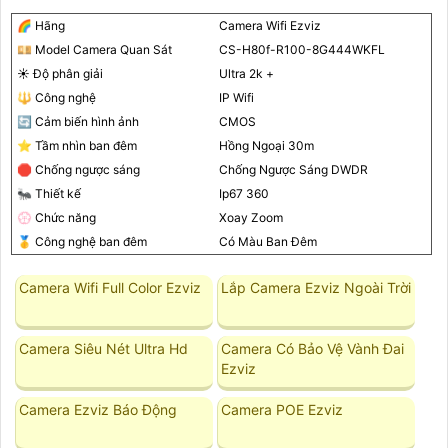
🌈 Hãng
Camera Wifi Ezviz
💴 Model Camera Quan Sát
CS-H80f-R100-8G444WKFL
☀️ Độ phân giải
Ultra 2k +
🔱 Công nghệ
IP Wifi
🔄 Cảm biến hình ảnh
CMOS
⭐ Tầm nhìn ban đêm
Hồng Ngoại 30m
🛑 Chống ngược sáng
Chống Ngược Sáng DWDR
🐜 Thiết kế
Ip67 360
💮 Chức năng
Xoay Zoom
🥇️ Công nghệ ban đêm
Có Màu Ban Ðêm
Camera Wifi Full Color Ezviz
Lắp Camera Ezviz Ngoài Trời
Camera Siêu Nét Ultra Hd
Camera Có Bảo Vệ Vành Đai
Ezviz
Camera Ezviz Báo Động
Camera POE Ezviz