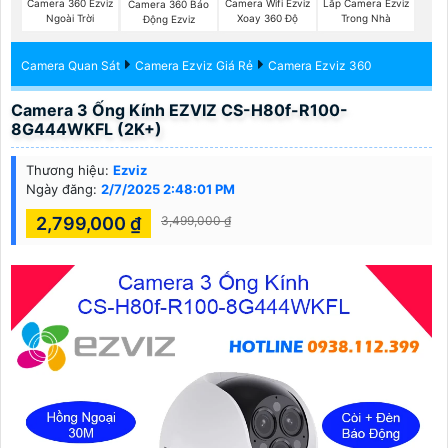
Camera 360 Ezviz
Camera Wifi Ezviz
Lắp Camera Ezviz
Camera 360 Báo
Ngoài Trời
Xoay 360 Độ
Trong Nhà
Động Ezviz
Camera Quan Sát
Camera Ezviz Giá Rẻ
Camera Ezviz 360
Camera 3 Ống Kính EZVIZ CS-H80f-R100-
8G444WKFL (2K+)
Thương hiệu:
Ezviz
Ngày đăng:
2/7/2025 2:48:01 PM
2,799,000 ₫
3,499,000 ₫