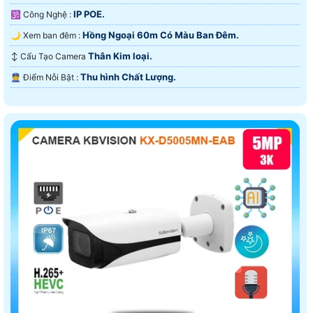
IP POE.
🕉️ Công Nghệ :
Hồng Ngoại 60m Có Màu Ban Ðêm.
🌙 Xem ban đêm :
Thân Kim loại.
↕️ Cấu Tạo Camera
Thu hình Chất Lượng.
️👮 Điểm Nỗi Bật :