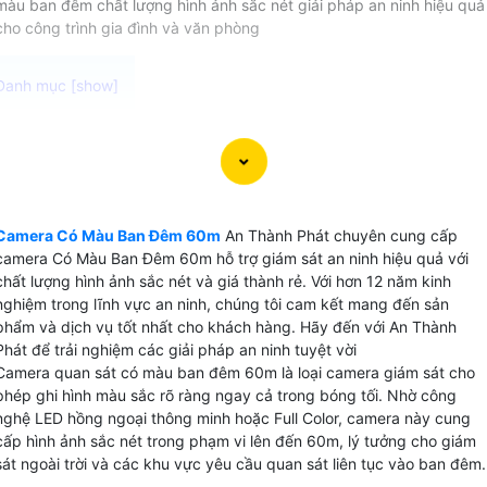
màu ban đêm chất lượng hình ảnh sắc nét giải pháp an ninh hiệu quả
cho công trình gia đình và văn phòng
Camera Có Màu Ban Đêm 60m cung cấp giải pháp giám sá
an ninh và kiểm soát các hoạt động một cách dễ dàng với
độ phân giải cao lên đến chất lượng 4K, các chi tiết được
thể hiện rõ ràng qua các thiết bị màn hình thông minh như
Camera Có Màu Ban Đêm 60m
An Thành Phát chuyên cung cấp
điện thoại, máy tính. Dưới đây là một số lựa chọn camera
camera Có Màu Ban Đêm 60m hỗ trợ giám sát an ninh hiệu quả với
Có Màu Ban Đêm 60m phù hợp mà An Thành Phát muốn
chất lượng hình ảnh sắc nét và giá thành rẻ. Với hơn 12 năm kinh
đem đến cho bạn.
nghiệm trong lĩnh vực an ninh, chúng tôi cam kết mang đến sản
phẩm và dịch vụ tốt nhất cho khách hàng. Hãy đến với An Thành
Phát để trải nghiệm các giải pháp an ninh tuyệt vời
Camera quan sát có màu ban đêm 60m là loại camera giám sát cho
phép ghi hình màu sắc rõ ràng ngay cả trong bóng tối. Nhờ công
nghệ LED hồng ngoại thông minh hoặc Full Color, camera này cung
cấp hình ảnh sắc nét trong phạm vi lên đến 60m, lý tưởng cho giám
sát ngoài trời và các khu vực yêu cầu quan sát liên tục vào ban đêm.