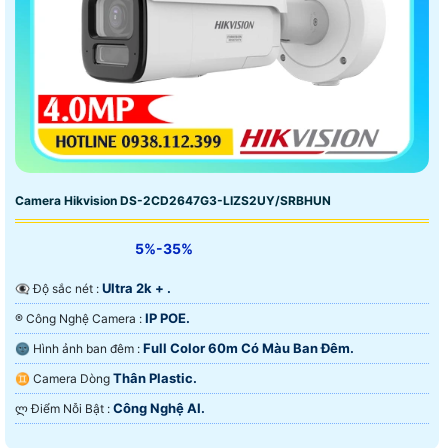
Camera Hikvision DS-2CD2647G3-LIZS2UY/SRBHUN
5%-35%
Ultra 2k + .
👁️‍🗨 Độ sắc nét :
IP POE.
®️ Công Nghệ Camera :
Full Color 60m Có Màu Ban Ðêm.
🌚 Hình ảnh ban đêm :
Thân Plastic.
♊ Camera Dòng
Công Nghệ AI.
️ლ Điểm Nỗi Bật :