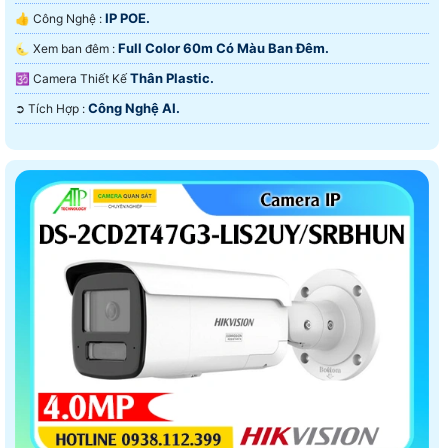
IP POE.
👍 Công Nghệ :
Full Color 60m Có Màu Ban Ðêm.
🌜 Xem ban đêm :
Thân Plastic.
🕉️ Camera Thiết Kế
Công Nghệ AI.
️➲ Tích Hợp :