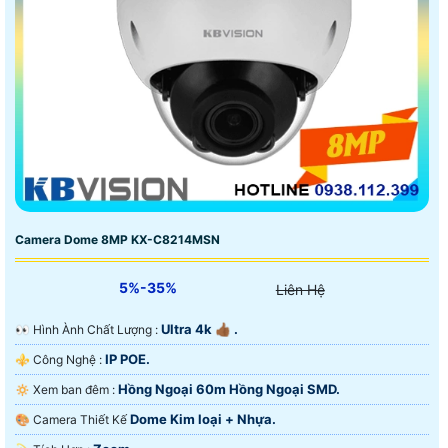
Camera Dome 8MP KX-C8214MSN
5%-35%
Liên Hệ
Ultra 4k 👍🏾 .
️👀 Hình Ành Chất Lượng :
IP POE.
⚜️ Công Nghệ :
Hồng Ngoại 60m Hồng Ngoại SMD.
🔅 Xem ban đêm :
Dome Kim loại + Nhựa.
🎨 Camera Thiết Kế