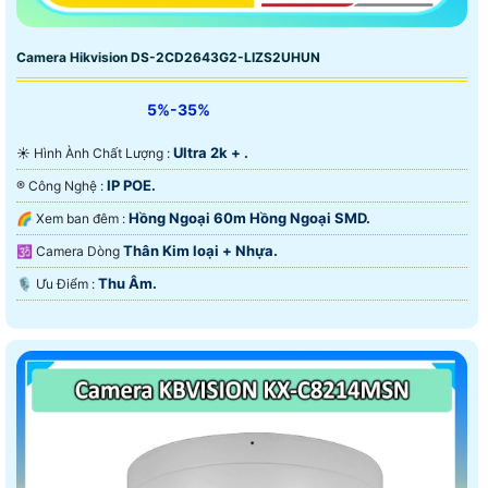
Camera Hikvision DS-2CD2643G2-LIZS2UHUN
5%-35%
Ultra 2k + .
☀️ Hình Ành Chất Lượng :
IP POE.
®️ Công Nghệ :
Hồng Ngoại 60m Hồng Ngoại SMD.
🌈 Xem ban đêm :
Thân Kim loại + Nhựa.
🕉️ Camera Dòng
Thu Âm.
️🎙 Ưu Điểm :