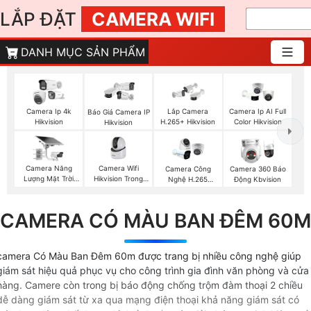
LẮP ĐẶT
CAMERA WIFI
DANH MỤC SẢN PHẨM
Camera Ip 4k
Lắp Camera
Camera Ip AI Full
Báo Giá Camera IP
Hikvision
H.265+ Hikvision
Color Hikvision
Hikvision
Camera Năng
Camera Wifi
Camera Công
Camera 360 Báo
Lượng Mặt Trời
Hikvision Trong
Nghệ H.265
Động Kbvision
Hikvision
Nhà
Hikvision
CAMERA CÓ MÀU BAN ĐÊM 60M
camera Có Màu Ban Đêm 60m được trang bị nhiều công nghệ giúp
giám sát hiệu quả phục vụ cho công trình gia đình văn phòng và cửa
hàng. Camere còn trong bị báo động chống trộm đàm thoại 2 chiều
dễ dàng giám sát từ xa qua mạng điện thoại khả năng giám sát có