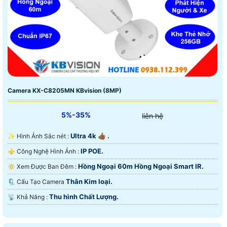
Camera KX-C8205MN KBvision (8MP)
5%-35%
liên hệ
Ultra 4k 👍🏾 .
✨ Hình Ảnh Sắc nét :
IP POE.
⚜️ Công Nghệ Hình Ảnh :
Hồng Ngoại 60m Hồng Ngoại Smart IR.
🔅 Xem Được Ban Đêm :
Thân Kim loại.
🗜️ Cấu Tạo Camera
Thu hình Chất Lượng.
️📡 Khả Năng :