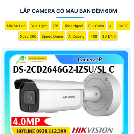
LẮP CAMERA CÓ MÀU BAN ĐÊM 60M
Mic Và Loa
Dual Light
78°
Hồng Ngoại
Full Color
AI
CMOS
Xoay 360
Speed Dome
AI Coding
IP66
3D DNR