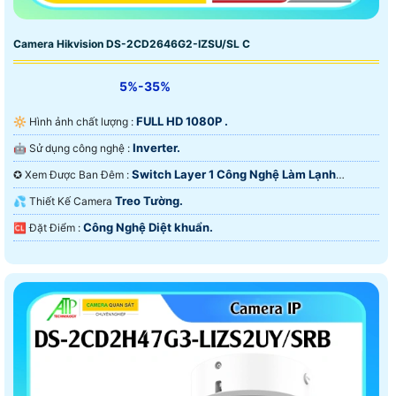
Camera Hikvision DS-2CD2646G2-IZSU/SL C
5%-35%
FULL HD 1080P .
🔆 Hình ảnh chất lượng :
Inverter.
🤖️ Sử dụng công nghệ :
Switch Layer 1 Công Nghệ Làm Lạnh
✪ Xem Được Ban Đêm :
iAUTO-X.
Treo Tường.
💦 Thiết Kế Camera
Công Nghệ Diệt khuẩn.
️🆑 Đặt Điểm :