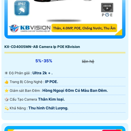
KX-CD4005MN-AB Camera Ip POE KBvision
5%-35%
liên hệ
Ultra 2k + .
☀️ Độ Phân giải :
IP POE.
👍 Trang Bị Công Nghệ :
Hồng Ngoại 60m Có Màu Ban Ðêm.
⭐ Giám sát Ban Đêm :
Thân Kim loại.
🎲 Cấu Tạo Camera
Thu hình Chất Lượng.
️💫 Khả Năng :