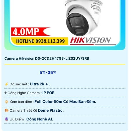
Camera Hikvision DS-2CD2H47G3-LIZS2UY/SRB
5%-35%
Ultra 2k + .
️⚡ Độ sắc nét :
IP POE.
®️ Công Nghệ Camera :
Full Color 60m Có Màu Ban Ðêm.
🔅 Xem ban đêm :
Dome Plastic.
🎨 Camera Thiết Kế
Công Nghệ AI.
️🔮 Ưu Điểm :