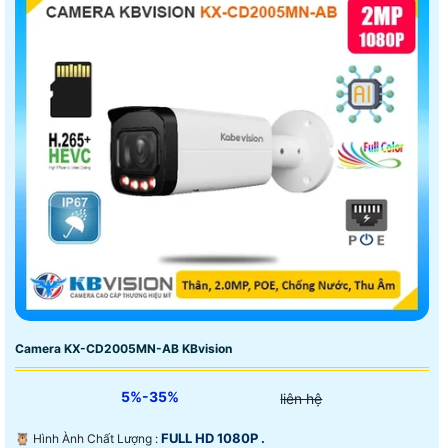
Camera KX-CD2005MN-AB KBvision
5%-35%
liên hệ
FULL HD 1080P .
🦉 Hình Ành Chất Lượng :