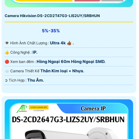
Camera Hikvision DS-2CD2T47G3-LIS2UY/SRBHUN
5%-35%
Ultra 4k 👍🏾 .
👁 Hình Ành Chất Lượng :
IP.
👍 Công Nghệ :
Hồng Ngoại 60m Hồng Ngoại SMD.
🔴 Xem ban đêm :
Thân Kim loại + Nhựa.
🌧️ Camera Thiết Kế
Thu Âm.
️➲ Tích Hợp :