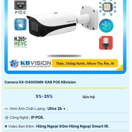
Camera KX-D4005MN-EAB POE KBvision
5%-35%
liên hệ
Ultra 2k + .
️👀 Hình Ành Chất Lượng :
IP POE.
⚙ Công Nghệ :
Hồng Ngoại 60m Hồng Ngoại Smart IR.
❃ Video Ban Đêm :