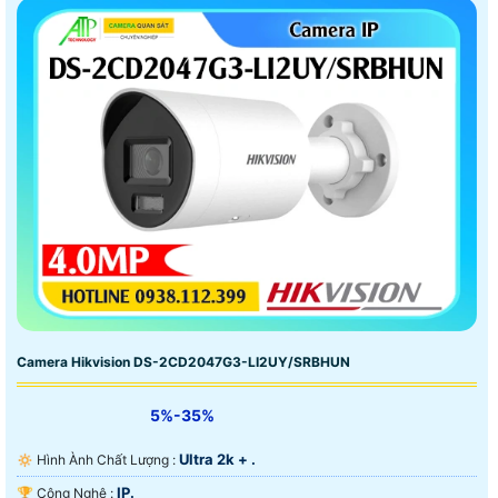
Camera Hikvision DS-2CD2047G3-LI2UY/SRBHUN
5%-35%
Ultra 2k + .
🔅 Hình Ành Chất Lượng :
IP.
🏆 Công Nghệ :