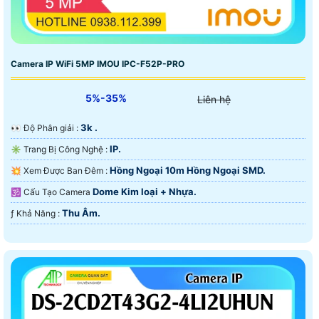
Camera IP WiFi 5MP IMOU IPC-F52P-PRO
5%-35%
Liên hệ
3k .
️👀 Độ Phân giải :
IP.
✳️ Trang Bị Công Nghệ :
Hồng Ngoại 10m Hồng Ngoại SMD.
💥 Xem Được Ban Đêm :
Dome Kim loại + Nhựa.
🕉️ Cấu Tạo Camera
Thu Âm.
️ƒ Khả Năng :