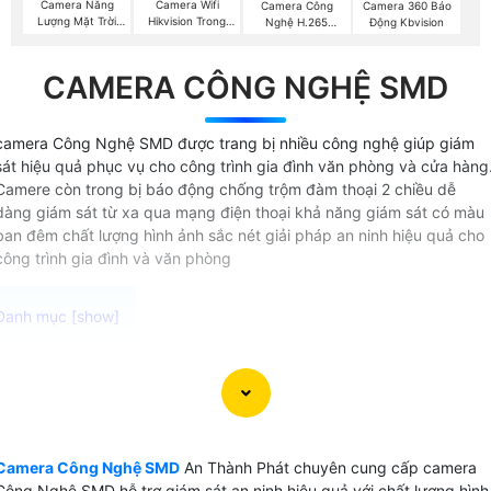
Camera Năng
Camera Wifi
Camera Công
Camera 360 Báo
Lượng Mặt Trời
Hikvision Trong
Nghệ H.265
Động Kbvision
Hikvision
Nhà
Hikvision
CAMERA CÔNG NGHỆ SMD
camera Công Nghệ SMD được trang bị nhiều công nghệ giúp giám
sát hiệu quả phục vụ cho công trình gia đình văn phòng và cửa hàng
Camere còn trong bị báo động chống trộm đàm thoại 2 chiều dễ
dàng giám sát từ xa qua mạng điện thoại khả năng giám sát có màu
ban đêm chất lượng hình ảnh sắc nét giải pháp an ninh hiệu quả cho
công trình gia đình và văn phòng
Camera Công Nghệ SMD cung cấp giải pháp giám sát an
ninh và kiểm soát các hoạt động một cách dễ dàng với độ
phân giải cao lên đến chất lượng 4K, các chi tiết được thể
hiện rõ ràng qua các thiết bị màn hình thông minh như điện
Camera Công Nghệ SMD
An Thành Phát chuyên cung cấp camera
thoại, máy tính. Dưới đây là một số lựa chọn camera Công
Công Nghệ SMD hỗ trợ giám sát an ninh hiệu quả với chất lượng hình