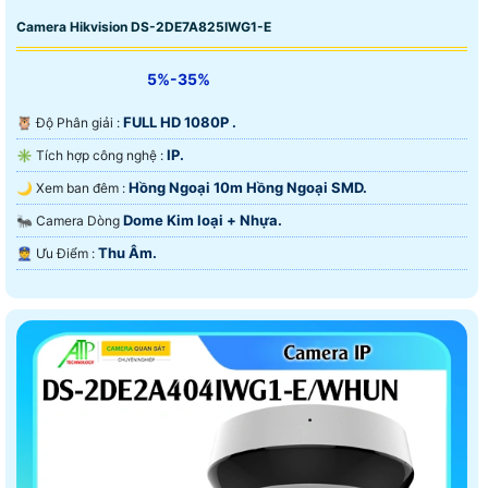
Camera Hikvision DS-2DE7A825IWG1-E
5%-35%
FULL HD 1080P .
🦉 Độ Phân giải :
IP.
✳️ Tích hợp công nghệ :
Hồng Ngoại 10m Hồng Ngoại SMD.
🌙 Xem ban đêm :
Dome Kim loại + Nhựa.
🐜 Camera Dòng
Thu Âm.
️👮 Ưu Điểm :