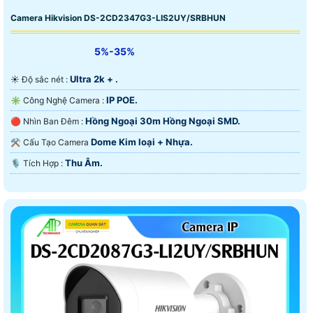
Camera Hikvision DS-2CD2347G3-LIS2UY/SRBHUN
5%-35%
Ultra 2k + .
☀️ Độ sắc nét :
IP POE.
✳️ Công Nghệ Camera :
Hồng Ngoại 30m Hồng Ngoại SMD.
🔴 Nhìn Ban Đêm :
Dome Kim loại + Nhựa.
⚒ Cấu Tạo Camera
Thu Âm.
️🎙 Tích Hợp :