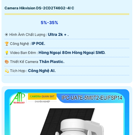
Camera Hikvision DS-2CD2T46G2-4I C
5%-35%
Ultra 2k + .
☀️ Hình Ành Chất Lượng :
IP POE.
🏆 Công Nghệ :
Hồng Ngoại 80m Hồng Ngoại SMD.
💡 Video Ban Đêm :
Thân Plastic.
🎨 Thiết Kế Camera
Công Nghệ AI.
️💫 Tích Hợp :