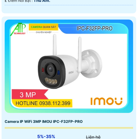
Thu Âm.
️₤ Điểm Nỗi Bật :
Camera IP WiFi 3MP IMOU IPC-F32FP-PRO
5%-35%
Liên hệ