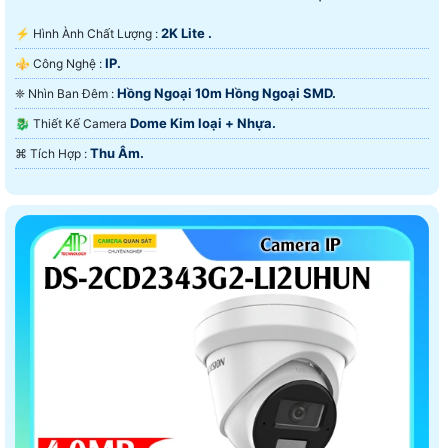
2K Lite .
️⚡ Hình Ành Chất Lượng :
IP.
⚜️ Công Nghệ :
Hồng Ngoại 10m Hồng Ngoại SMD.
❈ Nhìn Ban Đêm :
Dome Kim loại + Nhựa.
🐉️ Thiết Kế Camera
Thu Âm.
️⌘ Tích Hợp :