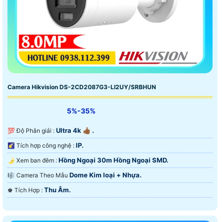
Camera Hikvision DS-2CD2087G3-LI2UY/SRBHUN
5%-35%
Ultra 4k 👍🏾 .
💯 Độ Phân giải :
IP.
🌠 Tích hợp công nghệ :
Hồng Ngoại 30m Hồng Ngoại SMD.
🌛 Xem ban đêm :
Dome Kim loại + Nhựa.
🎼️ Camera Theo Mẫu
Thu Âm.
️♚ Tích Hợp :