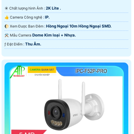
2K Lite .
☀️ Chất lượng hình Ảnh :
IP.
👍 Camera Công nghệ :
Hồng Ngoại 10m Hồng Ngoại SMD.
🌔 Xem Được Ban Đêm :
Dome Kim loại + Nhựa.
⚒ Mẫu Camera
Thu Âm.
️ƒ Đặt Điểm :