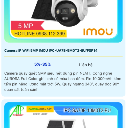
Camera IP WiFi 5MP IMOU IPC-UA7E-5M0T2-EU/FSP14
5%-35%
Liên hệ
Camera quay quét 5MP siêu nét dùng pin NLMT. Công nghệ
AURORA Full Color ghi hình có màu ban đêm. Pin 10.000mAh kèm
tấm pin năng lượng mặt trời 5W. Quay ngang 340°, quay dọc 90°
quan sát toàn cảnh