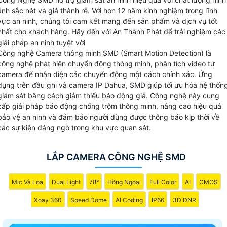
Nghệ SMD phù hợp mà An Thành Phát muốn đem đến cho
ảnh sắc nét và giá thành rẻ. Với hơn 12 năm kinh nghiệm trong lĩnh
bạn.
vực an ninh, chúng tôi cam kết mang đến sản phẩm và dịch vụ tốt
nhất cho khách hàng. Hãy đến với An Thành Phát để trải nghiệm các
giải pháp an ninh tuyệt vời
Công nghệ Camera thông minh SMD (Smart Motion Detection) là
công nghệ phát hiện chuyển động thông minh, phân tích video từ
camera để nhận diện các chuyển động một cách chính xác. Ứng
dụng trên đầu ghi và camera IP Dahua, SMD giúp tối ưu hóa hệ thốn
giám sát bằng cách giảm thiểu báo động giả. Công nghệ này cung
cấp giải pháp báo động chống trộm thông minh, nâng cao hiệu quả
bảo vệ an ninh và đảm bảo người dùng được thông báo kịp thời về
các sự kiện đáng ngờ trong khu vực quan sát.
LẮP CAMERA CÔNG NGHỆ SMD
Mic Và Loa
Dual Light
78°
Hồng Ngoại
Full Color
AI
CMOS
Xoay 360
Speed Dome
AI Coding
IP66
3D DNR