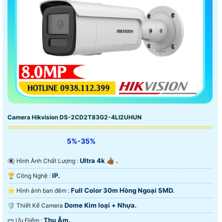
Camera Hikvision DS-2CD2T83G2-4LI2UHUN
5%-35%
Ultra 4k 👍🏾 .
👁️‍🗨 Hình Ành Chất Lượng :
IP.
🏆 Công Nghệ :
Full Color 30m Hồng Ngoại SMD.
⭐ Hình ảnh ban đêm :
Dome Kim loại + Nhựa.
🛡 Thiết Kế Camera
Thu Âm.
️ლ Ưu Điểm :