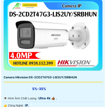
Camera Hikvision DS-2CD2T47G3-LIS2UY/SRBHUN
5%-35%
Ultra 4k 👍🏾 .
👁 Hình Ành Chất Lượng :
IP.
👍 Công Nghệ :