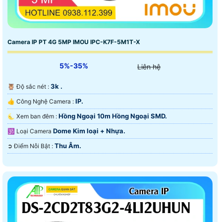
Camera IP PT 4G 5MP IMOU IPC-K7F-5M1T-X
5%-35%
Liên hệ
3k .
🦉 Độ sắc nét :
IP.
👍 Công Nghệ Camera :
Hồng Ngoại 10m Hồng Ngoại SMD.
🌜 Xem ban đêm :
Dome Kim loại + Nhựa.
🕉️ Loại Camera
Thu Âm.
️➲ Điểm Nỗi Bật :