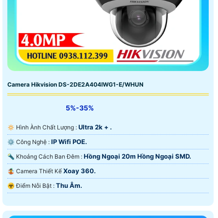
Camera Hikvision DS-2DE2A404IWG1-E/WHUN
5%-35%
Ultra 2k + .
🔅 Hình Ành Chất Lượng :
IP Wifi POE.
⚙ Công Nghệ :
Hồng Ngoại 20m Hồng Ngoại SMD.
🔦 Khoảng Cách Ban Đêm :
Xoay 360.
🤹 Camera Thiết Kế
Thu Âm.
️☣️ Điểm Nỗi Bật :