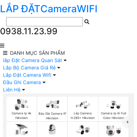
LẮP ĐẶT
Camera
WIFI
0938.11.23.99
DANH MỤC
SẢN PHẨM
lắp Đặt Camera Quan Sát
Lắp Bộ Camera Giá Rẻ
Lắp Đặt Camera Wifi
Đầu Ghi Camera
Liên Hệ
Camera Ip 4k
Lắp Camera
Camera Ip AI Full
Báo Giá Camera IP
Hikvision
H.265+ Hikvision
Color Hikvision
Hikvision