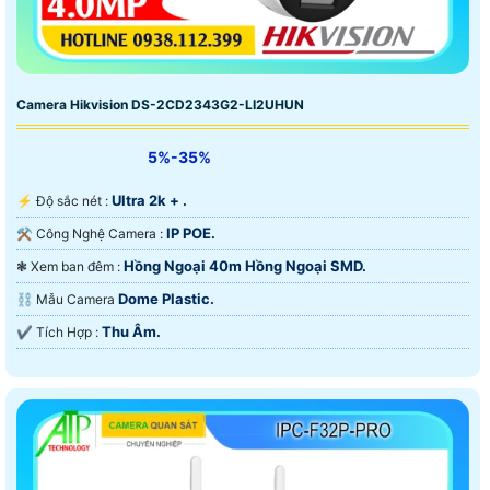
Camera Hikvision DS-2CD2343G2-LI2UHUN
5%-35%
Ultra 2k + .
️⚡ Độ sắc nét :
IP POE.
⚒ Công Nghệ Camera :
Hồng Ngoại 40m Hồng Ngoại SMD.
❃ Xem ban đêm :
Dome Plastic.
⛓ Mẫu Camera
Thu Âm.
️✔️ Tích Hợp :