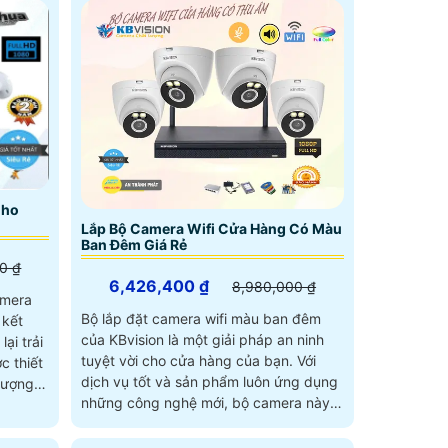
Cho
Lắp Bộ Camera Wifi Cửa Hàng Có Màu
Ban Đêm Giá Rẻ
0 ₫
6,426,400 ₫
8,980,000 ₫
amera
Bộ lắp đặt camera wifi màu ban đêm
 kết
của KBvision là một giải pháp an ninh
ại trải
tuyệt vời cho cửa hàng của bạn. Với
dịch vụ tốt và sản phẩm luôn ứng dụng
lượng
những công nghệ mới, bộ camera này
 nhu
không chỉ mang lại sự an tâm mà còn
sự tiện lợi