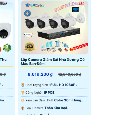
 Thu
Lắp Camera Giám Sát Nhà Xưởng Có
Màu Ban Đêm
8,619,200 ₫
0 ₫
12,940,000 ₫
 .
FULL HD 1080P .
🦉 Chất lượng hình :
IP POE.
🏆 Công Nghệ :
30m
Full Color 30m Hồng
🔅 Xem ban đêm :
Ngoại SMD.
Thân Kim loại.
🤹 Loại Camera