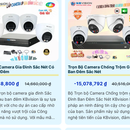
Camera Gia Đình Sắc Nét Có
Trọn Bộ Camera Chống Trộm G
 Đêm
Ban Đêm Sắc Nét
88,800 ₫
-15,078,792 ₫
14,660,000 ₫
40,516,0
ọn bộ camera gia đình Sắc
Bộ Trọn bộ Camera Chống trộm 
àu ban đêm KBvision là sự lựa
Đình Ban Đêm Sắc Nét KBvision l
ệt vời cho dự án cao cấp nhờ
pháp an ninh đáng tin cậy cho g
 năng vượt trội của Công
của bạn. Sản phẩm này sử dụng công
Nghệ AI mà nó sử dụng. Với mẫu mã...
nghệ tiên tiến của KBvision, đảm.