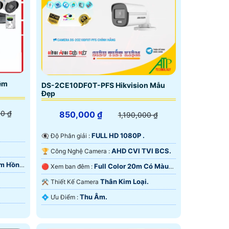
êm
DS-2CE10DF0T-PFS Hikvision Mẫu
Đẹp
00 ₫
850,000 ₫
1,190,000 ₫
FULL HD 1080P .
👁️‍🗨 Độ Phân giải :
AHD CVI TVI BCS.
🏆 Công Nghệ Camera :
0m Hồng
Full Color 20m Có Màu
🔴 Xem ban đêm :
Ban Đêm.
Thân Kim Loại.
⚒ Thiết Kế Camera
Thu Âm.
️💠 Ưu Điểm :