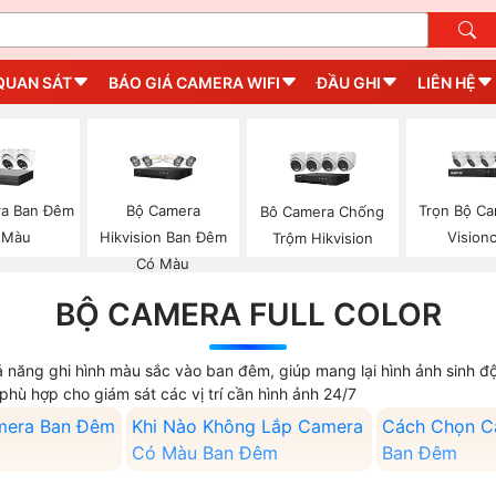
QUAN SÁT
BÁO GIÁ CAMERA WIFI
ĐẦU GHI
LIÊN HỆ
a Ban Đêm
Bộ Camera
Trọn Bộ Ca
Bô Camera Chống
 Màu
Hikvision Ban Đêm
Vision
Trộm Hikvision
Có Màu
BỘ CAMERA FULL COLOR
khả năng ghi hình màu sắc vào ban đêm, giúp mang lại hình ảnh sinh 
phù hợp cho giám sát các vị trí cần hình ảnh 24/7
mera Ban Đêm
Khi Nào Không Lắp Camera
Cách Chọn C
Có Màu Ban Đêm
Ban Đêm