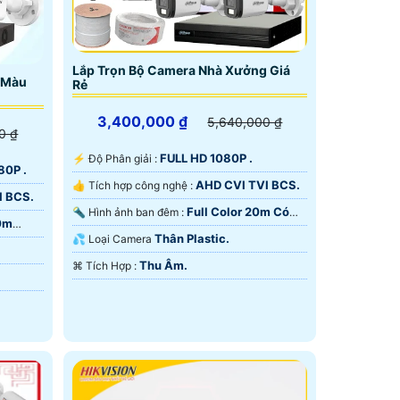
ệt tác đáng đầu tư.
Lắp Trọn Bộ Camera Nhà Xưởng Giá
 Màu
Rẻ
3,400,000 ₫
5,640,000 ₫
0 ₫
FULL HD 1080P .
️⚡ Độ Phân giải :
80P .
AHD CVI TVI BCS.
👍 Tích hợp công nghệ :
I BCS.
Full Color 20m Có
🔦 Hình ảnh ban đêm :
20m
Màu Ban Ðêm.
Thân Plastic.
💦 Loại Camera
Thu Âm.
️⌘ Tích Hợp :