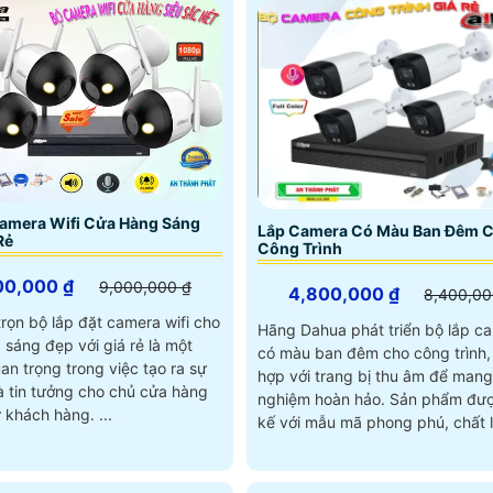
amera Wifi Cửa Hàng Sáng
Lắp Camera Có Màu Ban Đêm 
Rẻ
Công Trình
00,000 ₫
9,000,000 ₫
4,800,000 ₫
8,400,00
trọn bộ lắp đặt camera wifi cho
Hãng Dahua phát triển bộ lắp c
sáng đẹp với giá rẻ là một
có màu ban đêm cho công trình,
an trọng trong việc tạo ra sự
hợp với trang bị thu âm để mang l
à tin tưởng cho chủ cửa hàng
nghiệm hoàn hảo. Sản phẩm được thiết
 khách hàng. ...
kế với mẫu mã phong phú, chất 
hình ảnh sáng đẹp, đáp ứng mọi
cầu giám sát an ninh