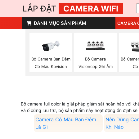
LẮP ĐẶT
CAMERA WIFI
DANH MỤC SẢN PHẨM
CAMERA 
Bộ Camera Ban Đêm
Bộ Camera
Bộ Camer
Có Màu Kbvision
Visioncop Ghi Âm
Có
Bộ camera full color là giải pháp giám sát hoàn hảo với 
và ổ cứng lưu trữ, bộ sản phẩm này hoạt động ổn định sẽ 
Camera Có Màu Ban Đêm
Nên Dùng Ca
Là Gì
Khi Nào