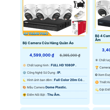
Bộ 4 Ca
Âm
Bộ Camera Cửa Hàng Quần Áo
3,4
4,599,000 ₫
6,365,000 ₫
☀️ Chất 
FULL HD 1080P .
🔅 Chất lượng hình :
IP.
⚙ Công Nghệ Sử Dụng :
Full Color 20m Có
🌜 Hình ảnh ban đêm :
Màu Ban
♊ Thiết
Màu Ban Ðêm.
Dome Plastic.
🎨 Mẫu Camera
Thu Âm.
️☣️ Điểm Nỗi Bật :