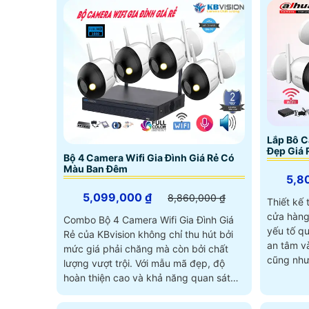
Lắp Bô C
Đẹp Giá 
Bộ 4 Camera Wifi Gia Đình Giá Rẻ Có
Màu Ban Đêm
5,8
5,099,000 ₫
8,860,000 ₫
Thiết kế 
cửa hàng 
Combo Bộ 4 Camera Wifi Gia Đình Giá
yếu tố qu
Rẻ của KBvision không chỉ thu hút bởi
an tâm v
mức giá phải chăng mà còn bởi chất
cũng như
lượng vượt trội. Với mẫu mã đẹp, độ
hoàn thiện cao và khả năng quan sát
màu sắc rõ nét ngay cả vào ban đêm