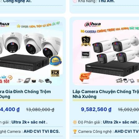
Công Nghệ AI.
Thu Âm.
️♚ Ưu Điểm :
️💮 Khả Năng :
ra Gia Đình Chống Trộm
Lắp Camera Chuyện Chống Tr
Dụng
Nhà Xưởng
14,400 ₫
9,582,560 ₫
13,080,000 ₫
15,092,00
Ultra 2k+ sắc nét .
Ultra 2k+ sắc nét .
n giải :
🔆 Độ Phân giải :
AHD CVI TVI BCS.
AHD CVI TV
⚛️ Công Nghệ Camera :
🏆 Camera Công nghệ :