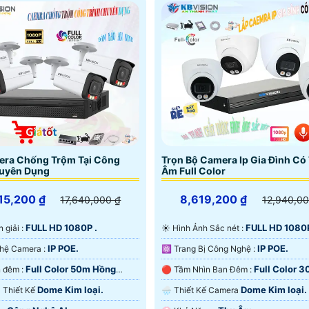
era Chống Trộm Tại Công
Trọn Bộ Camera Ip Gia Đình Có
huyên Dụng
Âm Full Color
15,200 ₫
8,619,200 ₫
17,640,000 ₫
12,940,00
FULL HD 1080P .
FULL HD 1080P
n giải :
☀️ Hình Ảnh Sắc nét :
IP POE.
IP POE.
®️ Công Nghệ Camera :
⚛️ Trang Bị Công Nghệ :
Full Color 50m Hồng
Full Color 
❂ Xem ban đêm :
🔴 Tầm Nhìn Ban Đêm :
D.
Hồng Ngoại SMD.
Dome Kim loại.
Dome Kim loại.
ra Thiết Kế
🌧️ Thiết Kế Camera