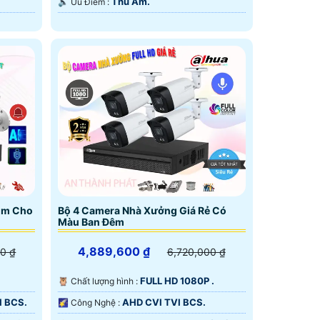
Thu Âm.
️🔈 Ưu Điểm :
ộm Cho
Bộ 4 Camera Nhà Xưởng Giá Rẻ Có
Màu Ban Đêm
4,889,600 ₫
0 ₫
6,720,000 ₫
FULL HD 1080P .
🦉 Chất lượng hình :
I BCS.
AHD CVI TVI BCS.
🌠 Công Nghệ :