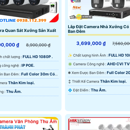
hồng ngoại nhưng chất lượng hình ảnh thu được là một ki
Lắp Đặt Camera Nhà Xưởng Có
ra Quan Sát Xưởng Sản Xuất
Ban Đêm
3,699,000 ₫
7,560,00
00,000 ₫
8,900,000 ₫
FULL HD 10
✨ Chất lượng hình Ảnh :
FULL HD 1080P .
nh chất lượng :
AHD CVI TV
✳️ Camera Công nghệ :
IP POE.
👍 Sử dụng công nghệ :
Full Color 
❃ Xem Được Ban Đêm :
Full Color 30m Có
🔦 Tầm Nhìn Ban Đêm :
Hồng Ngoại EXIR.
 Ðêm.
Thân Kim loại.
↕️ Thiết Kế Camera
Thân Kim loại.
amera
Thu Âm.
️💠 Đặt Điểm :
Thu Âm.
️💎 Khả Năng :