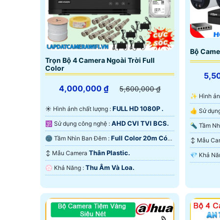
tuy giá camera có màu ban đêm cao hơn camera 
Bộ Came
Trọn Bộ 4 Camera Ngoài Trời Full
'
Color
5,5
4,000,000 ₫
5,600,000 ₫
✨ Hình ả
FULL HD 1080P .
☀️ Hình ảnh chất lượng :
AHD CVI TVI BCS.
🕉️ Sử dụng công nghệ :
Màu Ban
Full Color 20m Có
🌚 Tầm Nhìn Ban Đêm :
↕️ Mẫu C
Màu Ban Ðêm.
Thân Plastic.
↕️ Mẫu Camera
Thu Âm Và Loa.
️💮 Khả Năng :