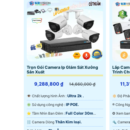
Trọn Gói Camera Ip GIám Sát Xưởng
Lắp Cam
Sản Xuất
Trình C
9,288,800 ₫
11,3
14,660,000 ₫
Ultra 2k .
👁 Chất lượng hình Ảnh :
🔅 Độ Phâ
IP POE.
✳️ Sử dụng công nghệ :
Full Color 30m
⭐ Tầm Nhìn Ban Đêm :
Hồng Ngoại SMD.
Ngoại SM
Thân Kim loại.
⛓ Camera Dòng
🔩 Came