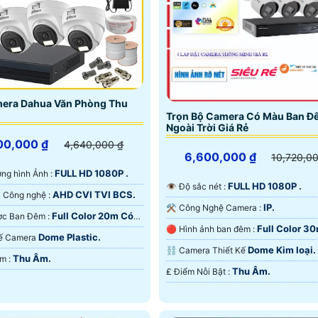
mera Dahua Văn Phòng Thu
Trọn Bộ Camera Có Màu Ban Đ
Ngoài Trời Giá Rẻ
00,000 ₫
4,640,000 ₫
6,600,000 ₫
10,720,0
FULL HD 1080P .
lượng hình Ảnh :
FULL HD 1080P .
👁 Độ sắc nét :
AHD CVI TVI BCS.
🏆 Camera Công nghệ :
IP.
⚒ Công Nghệ Camera :
Full Color 20m Có
✪ Xem Được Ban Đêm :
Full Color 3
🔴 Hình ảnh ban đêm :
 Ðêm.
Dome Plastic.
 Kế Camera
Ngoại SMD.
Dome Kim loại.
⛓ Camera Thiết Kế
Thu Âm.
️💫 Đặt Điểm :
Thu Âm.
️₤ Điểm Nỗi Bật :