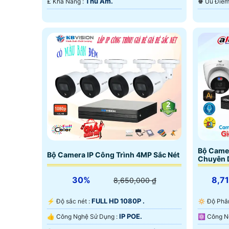
Thu Âm.
️₤ Khả Năng :
Bộ Came
Bộ Camera IP Công Trình 4MP Sắc Nét
Chuyên 
30%
8,7
8,650,000 ₫
FULL HD 1080P .
️⚡ Độ sắc nét :
🔅 Độ Phâ
IP POE.
👍 Công Nghệ Sử Dụng :