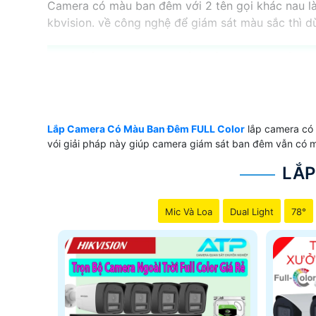
Camera có màu ban đêm với 2 tên gọi khác nau là
kbvision. về công nghệ để giám sát màu sắc thì dùn
【 GIÁ CAMERA CÓ MÀU BAN ĐÊM
✔️ Giá camera có màu ban đêm phụ thuộc vào ánh 
khoảng cách xa nhất là 40m và với nhu cầu sử dụ
Lắp Camera Có Màu Ban Đêm FULL Color
lắp camera có m
vói giải pháp này giúp camera giám sát ban đêm vẫn có
LOẠI CAMERA CÓ MÀU
LẮP
💫 Camera Wifi IPC-F42FP-D IMOU
Mic Và Loa
Dual Light
78°
📶 Camera DS-2CE10DF0T-F Colorvu Hikvision
♻️ Camera HAC-HFW1239TLMP-LED Dahua
❄ Camera HFW2239SP-SA-LED
🔆 Camera có màu ban đêm thật sự mang lại hi