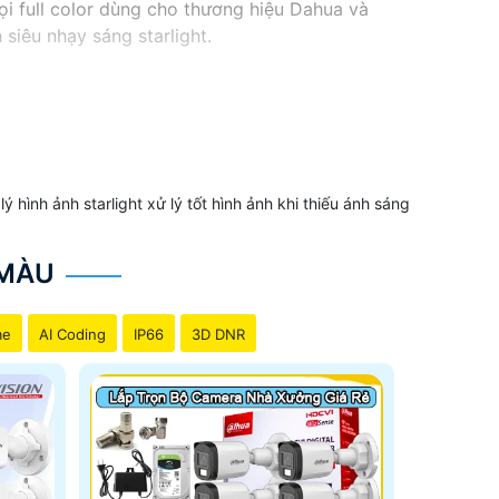
i full color dùng cho thương hiệu Dahua và
siêu nhạy sáng starlight.
ên nay ánh sáng đèn led trợ sáng trên camera với
 hình ảnh starlight xử lý tốt hình ảnh khi thiếu ánh sáng
 MÀU
à báo động
me
AI Coding
IP66
3D DNR
heo combo
nhà xưởng và camera bảo vệ trước cổng nhà.