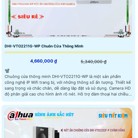
DHI-VTO2211G-WP Chuôn Cửa Thông Minh
4,660,000 ₫
5,340,000 ₫
📽
Chuông cửa thông minh DHI-VTO2211G-WP là một sản phẩm
công nghệ IP Wifi trang bị, với những thông số ấn tượng. Thiết kế
sang trọng và chắc chắn, dễ dàng lắp đặt và sử dụng. Camera HD
độ phân giải cao cho hình ảnh rõ nét. Hỗ trợ đàm thoại hai chiều,
giúp người dùng giao tiếp dễ dàng với khách tới. Kết nối Wifi ổn
định, tương thích với đa dạng hệ điều hành. Hàng chính hãng,
đảm bảo chất lượng