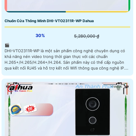
Chuôn Cửa Thông Minh DHI-VTO2311R-WP Dahua
30%
5,280,000 ₫
🎬
DHI-VTO2311R-WP là một sản phẩm công nghệ chuyên dụng có
khả năng nén video trong thời gian thực với các chuẩn
H.265+/H.265/H.264+/H.264. Sản phẩm này có thể cấp nguồn
qua kết nối RJ45 và hỗ trợ kết nối Wifi thông qua công nghệ IP.
Màn hình chuông cửa của DHI-VTO2311R-WP được trang bị các
chuẩn nén video H.265+/H.265/H.264+/H.264, đem lại chất
lượng video tốt và tiết kiệm dung lượng lưu