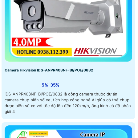
Camera Hikvision IDS-ANPR403NF-BI/POE/0832
5%-35%
iDS-ANPR403NF-BI/POE/0832 là dòng camera thuộc dự án
camera chụp biển số xe, tích hợp công nghệ AI giúp có thể chụp
được biển số xe với tốc độ lên đến 120km/h, ống kính có độ phân
giải 4