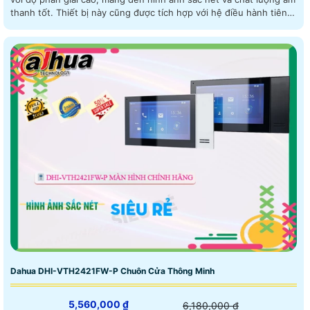
thanh tốt. Thiết bị này cũng được tích hợp với hệ điều hành tiên
tiến, cho phép người dùng truy cập vào các chức năng như xem
camera, điều khiển cửa, gọi điện và nhận tin nhắn. Ngoài ra, nó
còn hỗ trợ kết
Dahua DHI-VTH2421FW-P Chuôn Cửa Thông Minh
5,560,000 ₫
6,180,000 ₫