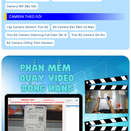
Camera Wifi Siêu Nét
CAMERA THEO GÓI
Lắp Camera Vantech Trọn Bộ
Bộ Camera Ban Đêm Có Màu
Trọn Bộ Camera Visioncop Full Color Giá rẻ
Trọn Bộ Camera Ghi Âm
Bộ Camera Chống Trộm Kbvision