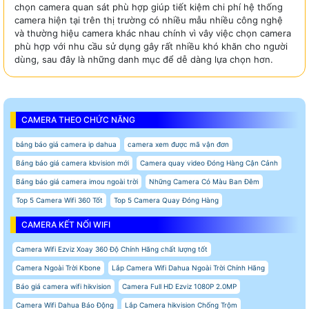
chọn camera quan sát phù hợp giúp tiết kiệm chi phí hệ thống
camera hiện tại trên thị trường có nhiều mẫu nhiều công nghệ
và thường hiệu camera khác nhau chính vì vây việc chọn camera
phù hợp với nhu cầu sử dụng gây rất nhiều khó khăn cho người
dùng, sau đây là những danh mục để dễ dàng lựa chọn hơn.
CAMERA THEO CHỨC NĂNG
bảng báo giá camera ip dahua
camera xem được mã vận đơn
Bảng báo giá camera kbvision mới
Camera quay video Đóng Hàng Cận Cảnh
Bảng báo giá camera imou ngoài trời
Những Camera Có Màu Ban Đêm
Top 5 Camera Wifi 360 Tốt
Top 5 Camera Quay Đóng Hàng
CAMERA KẾT NỐI WIFI
Camera Wifi Ezviz Xoay 360 Độ Chính Hãng chất lượng tốt
Camera Ngoài Trời Kbone
Lắp Camera Wifi Dahua Ngoài Trời Chính Hãng
Báo giá camera wifi hikvision
Camera Full HD Ezviz 1080P 2.0MP
Camera Wifi Dahua Báo Động
Lắp Camera hikvision Chống Trộm