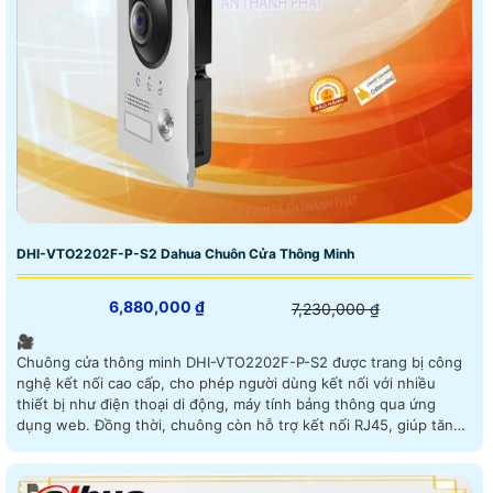
DHI-VTO2202F-P-S2 Dahua Chuôn Cửa Thông Minh
6,880,000 ₫
7,230,000 ₫
🎥
Chuông cửa thông minh DHI-VTO2202F-P-S2 được trang bị công
nghệ kết nối cao cấp, cho phép người dùng kết nối với nhiều
thiết bị như điện thoại di động, máy tính bảng thông qua ứng
dụng web. Đồng thời, chuông còn hỗ trợ kết nối RJ45, giúp tăng
cường độ ổn định và tốc độ truyền dữ liệu. Sản phẩm này mang
đến sự tiện ích và an ninh tối ưu cho người sử dụng.