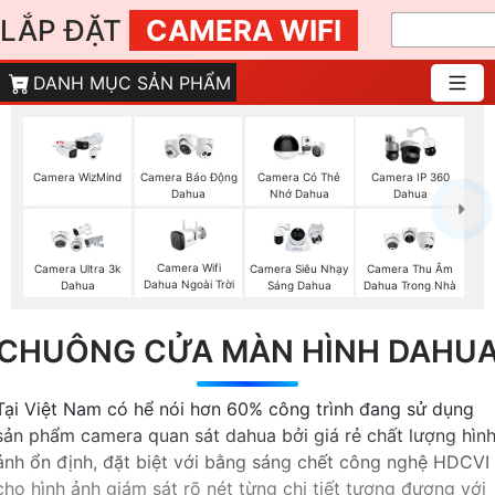
LẮP ĐẶT
CAMERA WIFI
DANH MỤC SẢN PHẨM
Camera WizMind
Camera Báo Động
Camera Có Thẻ
Camera IP 360
Dahua
Nhớ Dahua
Dahua
Camera Wifi
Camera Ultra 3k
Camera Siêu Nhạy
Camera Thu Âm
Dahua Ngoài Trời
Dahua
Sáng Dahua
Dahua Trong Nhà
CHUÔNG CỬA MÀN HÌNH DAHU
Tại Việt Nam có hể nói hơn 60% công trình đang sử dụng
sản phẩm camera quan sát dahua bởi giá rẻ chất lượng hìn
ảnh ổn định, đặt biệt với bằng sáng chết công nghệ HDCVI
cho hình ảnh giám sát rõ nét từng chi tiết tương đương với