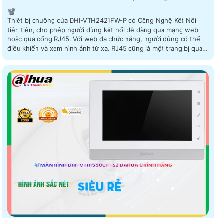
📽
Thiết bị chuông cửa DHI-VTH2421FW-P có Công Nghệ Kết Nối
tiên tiến, cho phép người dùng kết nối dễ dàng qua mạng web
hoặc qua cổng RJ45. Với web đa chức năng, người dùng có thể
điều khiển và xem hình ảnh từ xa. RJ45 cũng là một trang bị quan
trọng, giúp tăng tính ổn định và tốc độ kết nối. Thiết bị chuông
cửa DHI-VTH2421FW-P mang tới trải nghiệm tiện ích và linh hoạt
cho người dùng, đáp ứng