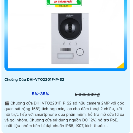
hợp với nhu cầu.
MÃ CAMERA DAHUA
GIÁ VÀ CHỨC NĂNG CAMERA
💲 Camera Dahua DH HAC T1A21P
450.000 VNĐ
Độ phân giải 2.0Megapixel cảm biến CMOS Thiết kế mới nhỏ gọn
thẩm mỹ, dễ dàng lắp đặt.
🈴 Camera DH HAC HFW1200CMP A S5
950,000 VNĐ
2M HDCVI Bullet Camera, Tích hợp Mic ghi âm chuẩn chống nướ
IP67
Chuông Cửa DHI-VTO2201F-P-S2
📎 Camera Dahua HDW1500TMQP A S2
1.200,000 VNĐ
5MP HDCVI Starlight IR Eyeball Camera,Tích hợp Mic ghi âm
5%-35%
5,385,000 ₫
hồng ngoại 60m
🎬 Chuông cửa DHI-VTO2201F-P-S2 sở hữu camera 2MP với góc
☂ Camera Dahua HFW1200DP S5
quan sát rộng 168°, tích hợp mic, loa cho đàm thoại 2 chiều, kết
nối trực tiếp với smartphone qua phần mềm, hỗ trợ mở cửa từ xa
800,000 VNĐ
Độ phân giải 2Megapixel Tầm xa hồng ngoại 80m chuẩn kháng
và gọi nhóm. Chuông cửa sử dụng nguồn DC 12V, hỗ trợ PoE,
nước IP67, vỏ kim loại
chất liệu nhôm bền bỉ đạt chuẩn IP65, IK07, kích thước
130×96×28.5mm.