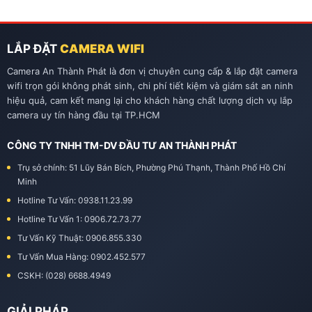
tennis…
LẮP ĐẶT
CAMERA WIFI
Camera An Thành Phát là đơn vị chuyên cung cấp & lắp đặt camera
wifi trọn gói không phát sinh, chi phí tiết kiệm và giám sát an ninh
hiệu quả, cam kết mang lại cho khách hàng chất lượng dịch vụ lắp
camera uy tín hàng đầu tại TP.HCM
CÔNG TY TNHH TM-DV ĐẦU TƯ AN THÀNH PHÁT
Trụ sở chính: 51 Lũy Bán Bích, Phường Phú Thạnh, Thành Phố Hồ Chí
Minh
Hotline Tư Vấn: 0938.11.23.99
Hotline Tư Vấn 1: 0906.72.73.77
Tư Vấn Kỹ Thuật: 0906.855.330
Tư Vấn Mua Hàng: 0902.452.577
CSKH: (028) 6688.4949
GIẢI PHÁP