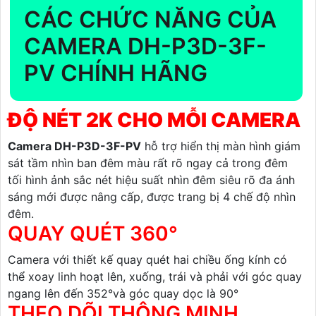
CÁC CHỨC NĂNG CỦA
CAMERA DH-P3D-3F-
PV CHÍNH HÃNG
ĐỘ NÉT 2K CHO MỖI CAMERA
Camera DH-P3D-3F-PV
hỗ trợ hiển thị màn hình giám
sát tầm nhìn ban đêm màu rất rõ ngay cả trong đêm
tối hình ảnh sắc nét hiệu suất nhìn đêm siêu rõ đa ánh
sáng mới được nâng cấp, được trang bị 4 chế độ nhìn
đêm.
QUAY QUÉT 360°
Camera với thiết kế quay quét hai chiều ống kính có
thể xoay linh hoạt lên, xuống, trái và phải với góc quay
ngang lên đến 352°và góc quay dọc là 90°
THEO DÕI THÔNG MINH