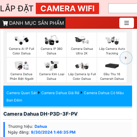
LẮP ĐẶT
CAMERA WIFI
DANH MỤC SẢN PHẨM
Camera AI IP Full
Camera IP 360
Camera Dahua
Lắp Camera Auto
Color Dahua
Dahua
Ultra 2K
Tracking
Camera Dahua
Camera Kim Loại
Lắp Camera Ip Full
Đầu Thu 16
Phân Biệt Người
Dahua
Color Dahua
Camerah Dahua
Camera Quan Sát
Camera Dahua Giá Rẻ
Camera Dahua Có Màu
Ban Đêm
Camera Dahua DH-P3D-3F-PV
Thương hiệu:
Dahua
Ngày đăng:
9/30/2024 1:46:35 PM