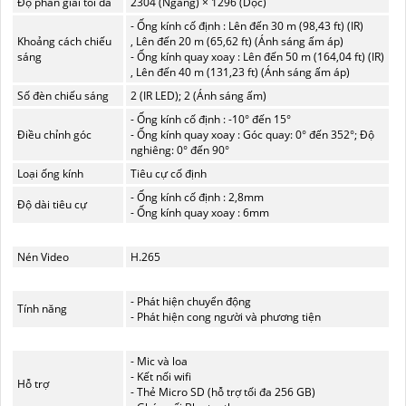
Độ phân giải tối đa
2304 (Ngang) × 1296 (Dọc)
- Ống kính cố định : Lên đến 30 m (98,43 ft) (IR)
Khoảng cách chiếu
,
Lên đến 20 m (65,62 ft) (Ánh sáng ấm áp)
sáng
- Ống kính quay xoay : Lên đến 50 m (164,04 ft) (IR)
, Lên đến 40 m (131,23 ft) (Ánh sáng ấm áp)
Số đèn chiếu sáng
2 (IR LED); 2 (Ánh sáng ấm)
- Ống kính cố định : -10° đến 15°
Điều chỉnh góc
- Ống kính quay xoay : Góc quay: 0° đến 352°; Độ
nghiêng: 0° đến 90°
Loại ống kính
Tiêu cự cố định
- Ống kính cố định : 2,8mm
Độ dài tiêu cự
- Ống kính quay xoay : 6mm
Nén Video
H.265
- Phát hiện chuyển động
Tính năng
- Phát hiện cong người và phương tiện
- Mic và loa
- Kết nối wifi
Hỗ trợ
- Thẻ Micro SD (hỗ trợ tối đa 256 GB)