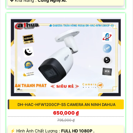
️✤ Khả Năng :
Công Nghệ AI.
DH-HAC-HFW1200CP-S5 CAMERA AN NINH DAHUA
650,000 ₫
795,000 ₫
️⚡ Hình Ành Chất Lượng :
FULL HD 1080P .