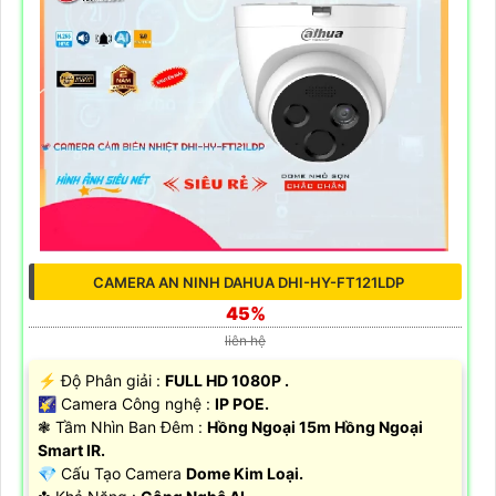
CAMERA AN NINH DAHUA DHI-HY-FT121LDP
45%
liên hệ
️⚡ Độ Phân giải :
FULL HD 1080P .
🌠 Camera Công nghệ :
IP POE.
❃ Tầm Nhìn Ban Đêm :
Hồng Ngoại 15m Hồng Ngoại
Smart IR.
💎 Cấu Tạo Camera
Dome Kim Loại.