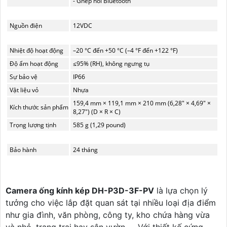
- Ghép nối Bluetooth
Nguồn điện
12VDC
Nhiệt độ hoạt động
–20 °C đến +50 °C (–4 °F đến +122 °F)
Độ ẩm hoạt động
≤95% (RH), không ngưng tụ
Sự bảo vệ
IP66
Vật liệu vỏ
Nhựa
159,4 mm × 119,1 mm × 210 mm (6,28" × 4,69" ×
Kích thước sản phẩm
8,27") (D × R × C)
Trọng lượng tịnh
585 g (1,29 pound)
Bảo hành
24 tháng
Camera ống kính kép DH-P3D-3F-PV
là lựa chọn lý
tưởng cho việc lắp đặt quan sát tại nhiều loại địa điểm
như gia đình, văn phòng, công ty, kho chứa hàng vừa