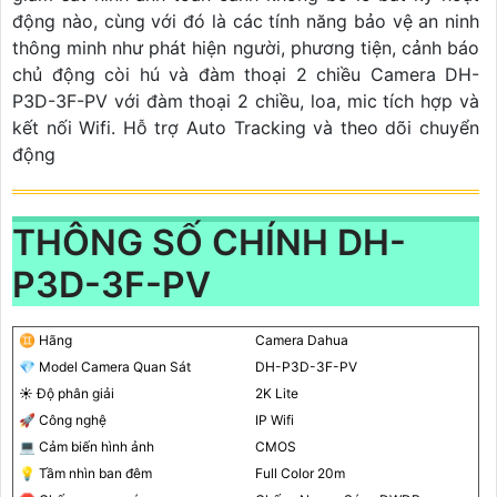
động nào, cùng với đó là các tính năng bảo vệ an ninh
thông minh như phát hiện người, phương tiện, cảnh báo
chủ động còi hú và đàm thoại 2 chiều Camera DH-
P3D-3F-PV với đàm thoại 2 chiều, loa, mic tích hợp và
kết nối Wifi. Hỗ trợ Auto Tracking và theo dõi chuyển
động
THÔNG SỐ CHÍNH DH-
P3D-3F-PV
♊ Hãng
Camera Dahua
💎 Model Camera Quan Sát
DH-P3D-3F-PV
☀️ Độ phân giải
2K Lite
🚀 Công nghệ
IP Wifi
💻 Cảm biến hình ảnh
CMOS
💡 Tầm nhìn ban đêm
Full Color 20m