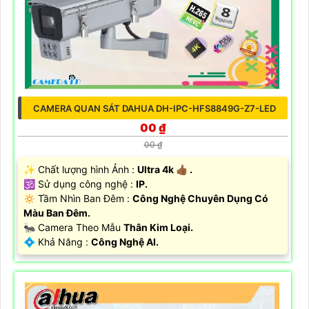
CAMERA QUAN SÁT DAHUA DH-IPC-HFS8849G-Z7-LED
00 ₫
00 ₫
✨ Chất lượng hình Ảnh :
Ultra 4k 👍🏾 .
🕉️ Sử dụng công nghệ :
IP.
🔅 Tầm Nhìn Ban Đêm :
Công Nghệ Chuyên Dụng Có
Màu Ban Đêm.
🐜 Camera Theo Mẫu
Thân Kim Loại.
️💠 Khả Năng :
Công Nghệ AI.