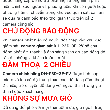
được nâng cấp để hỗ trợ phát hiện thông minh phát
hiện chính xác người và phương tiện. Khi có người hoặc
phương tiện di chuyển trong khu vực quan sát, camera
sẽ đưa ra cảnh báo theo thời gian thực trên cả 2
camera cùng lúc
CHỦ ĐỘNG BÁO ĐỘNG
Khi camera phát hiện có người đột nhập vào khu vực
giám sát,
camera giam sát DH-P3D-3F-PV
sẽ chủ
động phát âm thanh và ánh sáng xanh đỏ báo động để
răn đe những vị khách không mời
ĐÀM THOẠI 2 CHIỀU
Camera chính hãng DH-P3D-3F-PV
được tích hợp
micro và loa có độ trung thực cao, dễ dàng đàm thoại
2 chiều, trò chuyện dễ dàng với người thân trong gia
đình hoặc khách hàng.
KHÔNG SỢ MƯA GIÓ
Dễ dàng đối phó với mọi thời tiết mưa, gió ngoài trời,