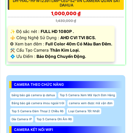
DH-HAC-HFW1239TLMP-LED-S2-VN CAMERA QUAN SÁT
DAHUA
1,000,000 ₫
1,430,000 ₫
✨ Độ sắc nét :
FULL HD 1080P .
⚜️ Công Nghệ Sử Dụng :
AHD CVI TVI BCS.
❂ Xem ban đêm :
Full Color 40m Có Màu Ban Đêm.
⚒ Cấu Tạo Camera
Thân Kim Loại.
️💠 Ưu Điểm :
Báo Động Chuyển Động.
CAMERA THEO CHỨC NĂNG
bảng báo giá camera ip dahua
Top 5 Camera Xem Mã Vạch Đơn Hàng
Bảng báo giá camera imou ngoài trời
camera xem được mã vận đơn
Top 5 Camera Đàm Thoại 2 Chiều Rõ
Loại Camera Tốt Nhất
Gía Camera IP
Top 5 Camera Ghi Âm Rõ
CAMERA KẾT NỐI WIFI