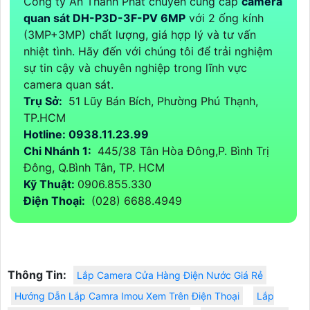
Công ty An Thành Phát chuyên cung cấp
camera
quan sát DH-P3D-3F-PV 6MP
với 2 ống kính
(3MP+3MP) chất lượng, giá hợp lý và tư vấn
nhiệt tình. Hãy đến với chúng tôi để trải nghiệm
sự tin cậy và chuyên nghiệp trong lĩnh vực
camera quan sát.
Trụ Sở:
51 Lũy Bán Bích, Phường Phú Thạnh,
TP.HCM
Hotline: 0938.11.23.99
Chi Nhánh 1:
445/38 Tân Hòa Đông,P. Bình Trị
Đông, Q.Bình Tân, TP. HCM
Kỹ Thuật:
0906.855.330
Điện Thoại:
(028) 6688.4949
Thông Tin:
Lắp Camera Cửa Hàng Điện Nước Giá Rẻ
Hướng Dẫn Lắp Camra Imou Xem Trên Điện Thoại
Lắp