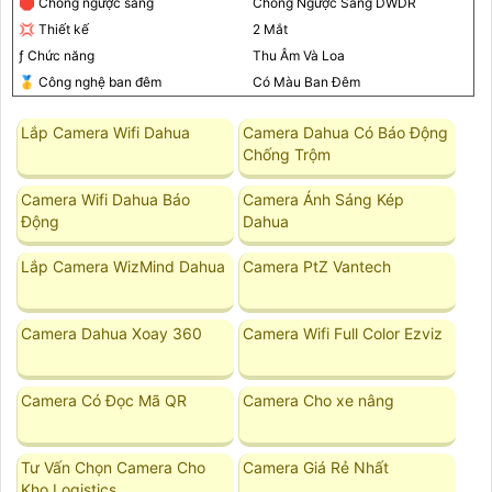
🛑 Chống ngược sáng
Chống Ngược Sáng DWDR
💢 Thiết kế
2 Mắt
ƒ Chức năng
Thu Âm Và Loa
🥇️ Công nghệ ban đêm
Có Màu Ban Ðêm
Lắp Camera Wifi Dahua
Camera Dahua Có Báo Động
Chống Trộm
Camera Wifi Dahua Báo
Camera Ánh Sáng Kép
Động
Dahua
Lắp Camera WizMind Dahua
Camera PtZ Vantech
Camera Dahua Xoay 360
Camera Wifi Full Color Ezviz
Camera Có Đọc Mã QR
Camera Cho xe nâng
Tư Vấn Chọn Camera Cho
Camera Giá Rẻ Nhất
Kho Logistics