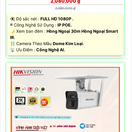
2,080,000 ₫
2,980,000 ₫
👁️‍🗨 Độ sắc nét :
FULL HD 1080P .
®️ Công Nghệ Sử Dụng :
IP POE.
🌛 Xem ban đêm :
Hồng Ngoại 30m Hồng Ngoại Smart
IR.
⛓ Camera Theo Mẫu
Dome Kim Loại.
️📡 Ưu Điểm :
Công Nghệ AI.