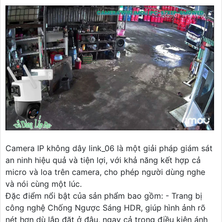
Camera IP không dây link_06 là một giải pháp giám sát
an ninh hiệu quả và tiện lợi, với khả năng kết hợp cả
micro và loa trên camera, cho phép người dùng nghe
và nói cùng một lúc.
Đặc điểm nổi bật của sản phẩm bao gồm: - Trang bị
công nghệ Chống Ngược Sáng HDR, giúp hình ảnh rõ
nét hơn dù lắp đặt ở đâu, ngay cả trong điều kiện ánh