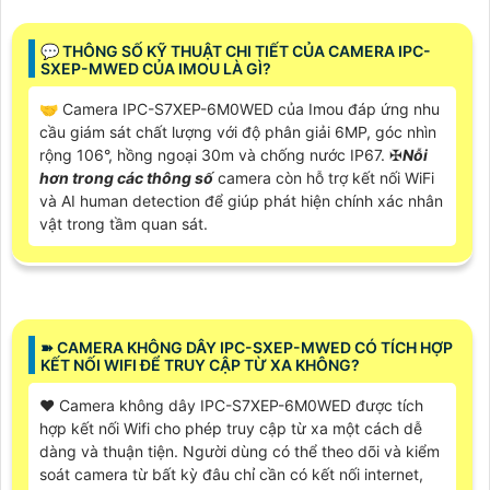
️💬 THÔNG SỐ KỸ THUẬT CHI TIẾT CỦA CAMERA IPC-
SXEP-MWED CỦA IMOU LÀ GÌ?
🤝 Camera IPC-S7XEP-6M0WED của Imou đáp ứng nhu
cầu giám sát chất lượng với độ phân giải 6MP, góc nhìn
rộng 106°, hồng ngoại 30m và chống nước IP67. ✠
Nỗi
hơn trong các thông số
camera còn hỗ trợ kết nối WiFi
và AI human detection để giúp phát hiện chính xác nhân
vật trong tầm quan sát.
➽ CAMERA KHÔNG DÂY IPC-SXEP-MWED CÓ TÍCH HỢP
KẾT NỐI WIFI ĐỂ TRUY CẬP TỪ XA KHÔNG?
♥️ Camera không dây IPC-S7XEP-6M0WED được tích
hợp kết nối Wifi cho phép truy cập từ xa một cách dễ
dàng và thuận tiện. Người dùng có thể theo dõi và kiểm
soát camera từ bất kỳ đâu chỉ cần có kết nối internet,