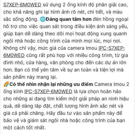
S7XEP-6M0WED
sử dụng 2 ống kính độ phân giải cao,
cho khả năng ghi lại hình ảnh rõ nét, chi tiết, và màu
sắc sống động. 🌐
Đáng quan tâm hơn
đèn hồng ngoại
hỗ trợ cho việc quan sát trong điều kiện ánh sáng yếu,
giúp bạn dễ dàng theo dõi mọi hoạt động xung quanh
ngôi nhà hoặc công trình của mình mọi lúc, mọi nơi.
Không chỉ vậy, mức giá của camera Imou
IPC-S7XEP-
6M0WED
cũng rất phù hợp với nhiều công trình, từ gia
đình nhỏ, cửa hàng, văn phòng cho đến các dự án lớn
hơn. Bạn có thể yên tâm về sự an toàn và tiện lợi mà
sản phẩm này mang lại.
🌈
Có thể nhìn nhận lại những ưu điểm
Camera Imou 2
ống kính
IPC-S7XEP-6M0WED
là lựa chọn hoàn hảo
cho những ai đang tìm kiếm một giải pháp an ninh hiệu
quả, dễ dàng lắp đặt, chất lượng hình ảnh sắc nét và
giá cả phải chăng. Hãy đầu tư vào sản phẩm này để
bảo vệ và giám sát ngôi nhà hoặc công trình của bạn
một cách tốt nhất.