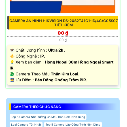
CAMERA AN NINH HIKVISION DS-2XS2T41G1-ID/4G/C05S07
TIẾT KIỆM
00 ₫
00 ₫
👁 Chất lượng hình :
Ultra 2k .
⚜️ Công Nghệ :
IP.
💡 Xem ban đêm :
Hồng Ngoại 30m Hồng Ngoại Smart
IR.
🐉️ Camera Theo Mẫu
Thân Kim Loại.
️👮 Ưu Điểm :
Báo Động Chống Trộm PIR.
CAMERA THEO CHỨC NĂNG
Top 5 Camera Nhà Xưởng Có Màu Ban Đêm Nên Dùng
Loại Camera Tốt Nhất
Top 5 Camera Lắp Công Trình Nên Dùng