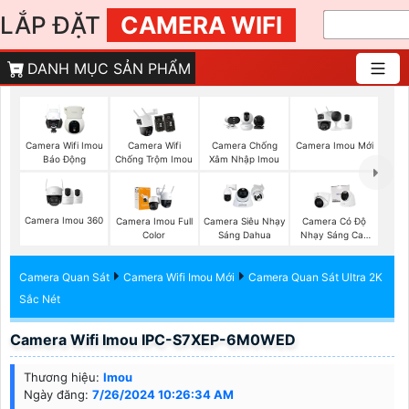
LẮP ĐẶT
CAMERA WIFI
DANH MỤC SẢN PHẨM
Camera Imou Mới
Camera Wifi Imou
Camera Wifi
Camera Chống
Báo Động
Chống Trộm Imou
Xâm Nhập Imou
Camera Imou 360
Camera Imou Full
Camera Siêu Nhạy
Camera Có Độ
Color
Sáng Dahua
Nhạy Sáng Cao
Kbvision
Camera Quan Sát
Camera Wifi Imou Mới
Camera Quan Sát Ultra 2K
Sắc Nét
Camera Wifi Imou IPC-S7XEP-6M0WED
Thương hiệu:
Imou
Ngày đăng:
7/26/2024 10:26:34 AM