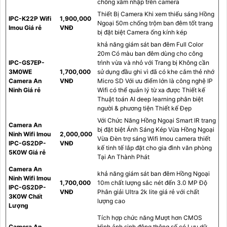
chống xâm nhập trên camera
Thiết Bị Camera Khi xem thiếu sáng Hồng
IPC-K22P Wifi
1,900,000
Ngoại 50m chống trộm ban đêm tốt trang
Imou Giá rẻ
VNĐ
bị đặt biệt Camera ống kính kép
khả năng giám sát ban đêm Full Color
20m Có màu ban đêm dùng cho công
IPC-GS7EP-
trình vừa và nhỏ với Trang bị Không cần
3M0WE
1,700,000
sử dụng đầu ghi vì đã có khe cắm thẻ nhớ
Camera An
VNĐ
Micro SD Với ưu điểm lớn là công nghệ IP
Ninh Giá rẻ
Wifi có thể quản lý từ xa được Thiết kế
Thuật toán AI deep learning phân biệt
người & phương tiện Thiết kế Đẹp
Với Chức Năng Hồng Ngoại Smart IR trang
Camera An
bị đặt biệt Ánh Sáng Kép Vừa Hồng Ngoại
Ninh Wifi Imou
2,000,000
Vừa Đèn trợ sáng Wifi Imou camera thiết
IPC-GS2DP-
VNĐ
kế tinh tế lắp đặt cho gia đình văn phòng
5K0W Giá rẻ
Tại An Thành Phát
Camera An
khả năng giám sát ban đêm Hồng Ngoại
Ninh Wifi Imou
1,700,000
10m chất lượng sắc nét đến 3.0 MP Độ
IPC-GS2DP-
VNĐ
Phân giải Ultra 2k lite giá rẻ với chất
3K0W Chất
lượng cao
Lượng
Tích hợp chức năng Mượt hơn CMOS
Camera An
Hình ảnh sinh động thông số có Lưu dữ