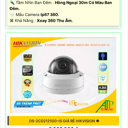
🔦 Tầm Nhìn Ban Đêm :
Hồng Ngoại 30m Có Màu Ban
Đêm.
🌧️ Mẫu Camera
Ip67 360.
️⌘ Khả Năng :
Xoay 360 Thu Âm.
DS-2CD2121G0-IS GIÁ RẺ HIKVISION ✽