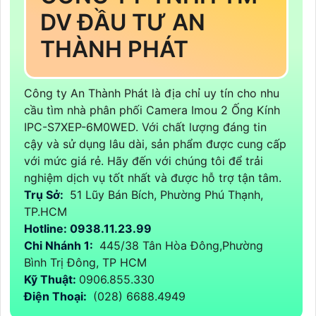
DV ĐẦU TƯ AN
THÀNH PHÁT
Công ty An Thành Phát là địa chỉ uy tín cho nhu
cầu tìm nhà phân phối Camera Imou 2 Ống Kính
IPC-S7XEP-6M0WED. Với chất lượng đáng tin
cậy và sử dụng lâu dài, sản phẩm được cung cấp
với mức giá rẻ. Hãy đến với chúng tôi để trải
nghiệm dịch vụ tốt nhất và được hỗ trợ tận tâm.
Trụ Sở:
51 Lũy Bán Bích, Phường Phú Thạnh,
TP.HCM
Hotline: 0938.11.23.99
Chi Nhánh 1:
445/38 Tân Hòa Đông,Phường
Bình Trị Đông, TP HCM
Kỹ Thuật:
0906.855.330
Điện Thoại:
(028) 6688.4949