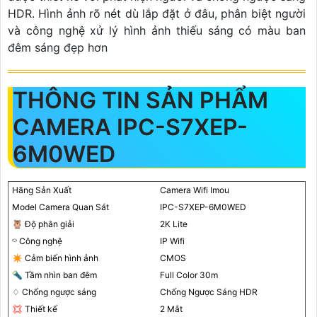
HDR. Hình ảnh rõ nét dù lắp đặt ở đâu, phân biệt người
và công nghệ xử lý hình ảnh thiếu sáng có màu ban
đêm sáng đẹp hơn
THÔNG TIN SẢN PHẨM
CAMERA IPC-S7XEP-
6M0WED
Hãng Sản Xuất
Camera Wifi Imou
Model Camera Quan Sát
IPC-S7XEP-6M0WED
🦉 Độ phân giải
2K Lite
⌔ Công nghệ
IP Wifi
✴️ Cảm biến hình ảnh
CMOS
🔦 Tầm nhìn ban đêm
Full Color 30m
♢ Chống ngược sáng
Chống Ngược Sáng HDR
💢 Thiết kế
2 Mắt