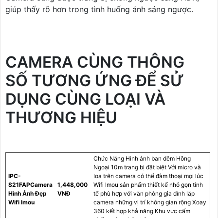
giúp thấy rõ hơn trong tình huống ánh sáng ngược.
CAMERA CÙNG THÔNG
SỐ TƯƠNG ỨNG ĐỂ SỬ
DỤNG CÙNG LOẠI VÀ
THƯƠNG HIỆU
Chức Năng Hình ảnh ban đêm Hồng
Ngoại 10m trang bị đặt biệt Với micro và
IPC-
loa trên camera có thể đàm thoại mọi lúc
S21FAPCamera
1,448,000
Wifi Imou sản phẩm thiết kế nhỏ gọn tinh
Hình Ảnh Đẹp
VNĐ
tế phù hợp với văn phòng gia đình lăp
Wifi Imou
camera những vị trí không gian rộng Xoay
360 kết hợp khả năng Khu vực cấm