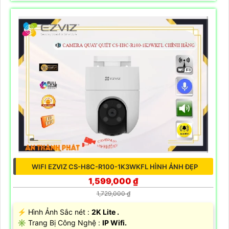
WIFI EZVIZ CS-H8C-R100-1K3WKFL HÌNH ẢNH ĐẸP
1,599,000 ₫
1,729,000 ₫
️⚡ Hình Ảnh Sắc nét :
2K Lite .
✳️ Trang Bị Công Nghệ :
IP Wifi.