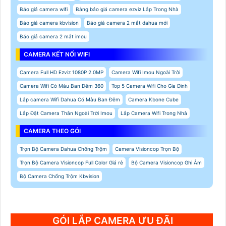
Báo giá camera wifi
Bảng báo giá camera ezviz Lắp Trong Nhà
Báo giá camera kbvision
Báo giá camera 2 mắt dahua mới
Báo giá camera 2 mắt imou
CAMERA KẾT NỐI WIFI
Camera Full HD Ezviz 1080P 2.0MP
Camera Wifi Imou Ngoài Trời
Camera Wifi Có Màu Ban Đêm 360
Top 5 Camera Wifi Cho Gia Đình
Lắp camera Wifi Dahua Có Màu Ban Đêm
Camera Kbone Cube
Lắp Đặt Camera Thân Ngoài Trời Imou
Lắp Camera Wifi Trong Nhà
CAMERA THEO GÓI
Trọn Bộ Camera Dahua Chống Trộm
Camera Visioncop Trọn Bộ
Trọn Bộ Camera Visioncop Full Color Giá rẻ
Bộ Camera Visioncop Ghi Âm
Bộ Camera Chống Trộm Kbvision
GÓI LẮP CAMERA ƯU ĐÃI