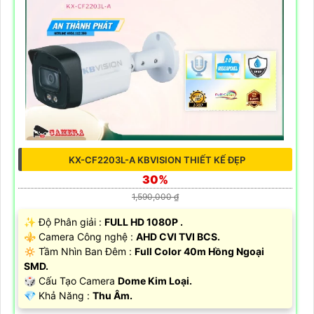
KX-CF2203L-A KBVISION THIẾT KẾ ĐẸP
30%
1,590,000 ₫
✨ Độ Phân giải :
FULL HD 1080P .
⚜️ Camera Công nghệ :
AHD CVI TVI BCS.
🔅 Tầm Nhìn Ban Đêm :
Full Color 40m Hồng Ngoại
SMD.
🎲 Cấu Tạo Camera
Dome Kim Loại.
️💎 Khả Năng :
Thu Âm.