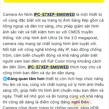
Camera An Ninh
IPC-S7XEP-6M0WED
là một thiết bị
vô cùng đặc biệt với sự trang bị Ánh Sáng Kép gồm cả
hồng ngoại và đèn trợ sáng, cho phép giám sát hình
ảnh sắc nét và tiết kiệm hơn so với CMOS truyền
thống. Với chip hình ảnh Ultra 2k lite 3.0 megapixel,
camera này mang lại chất lượng hình ảnh tuyệt vời.
Nổi bật với công nghệ không dây IP, báo động chống
trộm, cảm biến chuyển động và khả năng phân biệt
người xem ban đêm với Full Color trong khoảng cách
lên đến 30m,
IPC-S7XEP-6M0WED
thích hợp cho cả
công trình ban đêm và dự án dân dụng.
🌐
Đáng quan tâm hơn
thiết bị còn tích hợp chức năng
thu âm và loa, cùng với chất lượng xử lý hình ảnh thiếu
sáng tốt, giúp hiển thị hình ảnh chuẩn màu ban đêm và
ngày. Thiết kế nhỏ gọn và ấn tượng cùng với khả năng
thi công dễ dàng là điểm cộng đáng
nghĩ Đến
.
Camera cũng được trang bị chống ngược sáng HDR,