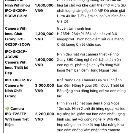
Ninh Wifi Imou
1,600,000
liệu tại chỗ với khe cắm thẻ nhớ Micro SD
IPC-GK2DP-
VNĐ
chất lượng sáng đẹp 5.0 MP Độ phân giải
5C0W Giá rẻ
Ultra 4k lite Tiết kiệm chi phí với hình ảnh
Giá tốt
Camera Wifi
truyền tải nhanh hơn
Imou Chất
1,300,000
H.265/H.264+/H.264 sắc nét với 3.0
Lượng IPC-
VNĐ
megapixel Thích hợp giám sát qua mạng
GK2DP-3C0W
Chất lượng Chiết khấu cao
IPC-GK2CP-
Nhìn đẹp mắt với camera thiết kế nhỏ
4C0WR
1,600,000
Xoay 360 Công nghệ nỗi bật phát hiện
Camera Wifi
VNĐ
con người, phát hiện chuyển động Wifi
Imou Thiết kế
Imou Xem ban đêm Hồng Ngoại 10m
Đẹp
IPC-F88FIP-V2
Khả Năng Loại Camera Giá re Hình ảnh
Camera An
3,000,000
ban đêm Hồng Ngoại 30m được Thiết kế
Ninh Chất
VNĐ
Báo động chủ động bằng còi và đèn cùng
Lượng
lúc
Hình ảnh sắc nét ban đêm Hồng Ngoại
❇ Camera
10m cấu Hình 2 chế độ hồng ngoại và led
IPC-F26FEP
2,200,000
trợ sáng khi giám sát ban đêm chất lượng
Wifi Imou Tiết
VNĐ
hình sắc nét với công nghệ IP Wifi Phù
Kiệm
hợp công trình lớn kết hợp khả năng Khu
vực cấm chống xâm nhập trên camera