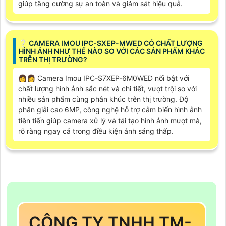
giúp tăng cường sự an toàn và giám sát hiệu quả.
❔ CAMERA IMOU IPC-SXEP-MWED CÓ CHẤT LƯỢNG
HÌNH ẢNH NHƯ THẾ NÀO SO VỚI CÁC SẢN PHẨM KHÁC
TRÊN THỊ TRƯỜNG?
️👩‍👩 Camera Imou IPC-S7XEP-6M0WED nổi bật với
chất lượng hình ảnh sắc nét và chi tiết, vượt trội so với
nhiều sản phẩm cùng phân khúc trên thị trường. Độ
phân giải cao 6MP, công nghệ hỗ trợ cảm biến hình ảnh
tiên tiến giúp camera xử lý và tái tạo hình ảnh mượt mà,
rõ ràng ngay cả trong điều kiện ánh sáng thấp.
CÔNG TY TNHH TM-