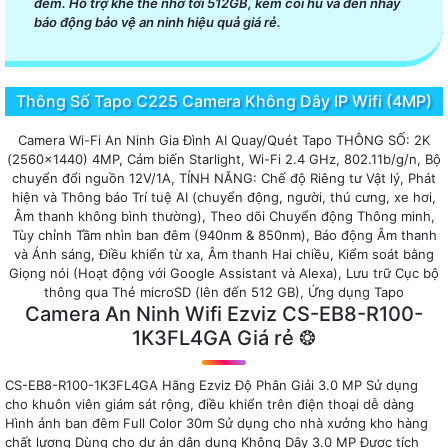
đêm. Hỗ trợ khe thẻ nhớ tới 512GB, kèm còi hú và đèn nháy
báo động bảo vệ an ninh hiệu quả giá rẻ.
Thông Số Tapo C225 Camera Không Dây IP Wifi (4MP)
Camera Wi-Fi An Ninh Gia Đình AI Quay/Quét Tapo THÔNG SỐ: 2K
(2560x1440) 4MP, Cảm biến Starlight, Wi-Fi 2.4 GHz, 802.11b/g/n, Bộ
chuyển đổi nguồn 12V/1A, TÍNH NĂNG: Chế độ Riêng tư Vật lý, Phát
hiện và Thông báo Trí tuệ AI (chuyển động, người, thú cưng, xe hơi,
Âm thanh không bình thường), Theo dõi Chuyển động Thông minh,
Tùy chỉnh Tầm nhìn ban đêm (940nm & 850nm), Báo động Âm thanh
và Ánh sáng, Điều khiển từ xa, Âm thanh Hai chiều, Kiểm soát bằng
Giọng nói (Hoạt động với Google Assistant và Alexa), Lưu trữ Cục bộ
thông qua Thẻ microSD (lên đến 512 GB), Ứng dụng Tapo
Camera An Ninh Wifi Ezviz CS-EB8-R100-
1K3FL4GA Giá rẻ ❂
CS-EB8-R100-1K3FL4GA Hãng Ezviz Độ Phân Giải 3.0 MP Sử dụng
cho khuôn viên giám sát rộng, điều khiển trên điện thoại dễ dàng
Hình ảnh ban đêm Full Color 30m Sử dụng cho nhà xưởng kho hàng
chất lượng Dùng cho dự án dân dụng Không Dây 3.0 MP Được tích