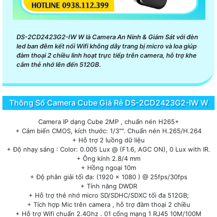
DS-2CD2423G2-IW W là Camera An Ninh & Giám Sát với đèn
led ban đêm kết nối Wifi không dây trang bị micro và loa giúp
đàm thoại 2 chiều linh hoạt trực tiếp trên camera, hỗ trợ khe
cắm thẻ nhớ lên đến 512GB.
Thông Số Camera Cube Giá Rẻ DS-2CD2423G2-IW W
Camera IP dạng Cube 2MP , chuẩn nén H265+
+ Cảm biến CMOS, kích thước: 1/3"". Chuẩn nén H.265/H.264
+ Hỗ trợ 2 luồng dữ liệu
+ Độ nhạy sáng : Color: 0.005 Lux @ (F1.6, AGC ON), 0 Lux with IR.
+ Ông kính 2.8/4 mm
+ Hồng ngoại 10m
+ Độ phân giải tối đa: (1920 × 1080 ) @ 25fps/30fps
+ Tính năng DWDR
+ Hỗ trợ thẻ nhớ micro SD/SDHC/SDXC tối đa 512GB;
+ Tích hợp Mic trên camera , hỗ trợ đàm thoại 2 chiều
+ Hỗ trợ Wifi chuẩn 2.4Ghz . 01 cổng mạng 1 RJ45 10M/100M