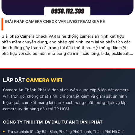
GIẢI PHÁP CAMERA CHECK VAR LIVESTREAM GIÁ RẺ
Giải pháp Camera Check VAR là hệ thống camera an ninh kết hợp
phần mềm chuyên dụng, cho phép ghi hình, xem lại và phân tích các
tình huống gây tranh cãi trong thi đấu thể thao. Hệ thống đặc biệt
phù hợp với các bộ môn như bóng đá mini, cầu lông, bida, pickleball,
tennis…
LẮP ĐẶT
CAMERA WIFI
Camera An Thành Phát là đơn vị chuyên cung cấp & lắp đặt camera
wifi trọn gói không phát sinh, chi phí tiết kiệm và giám sát an ninh
hiệu quả, cam kết mang lại cho khách hàng chất lượng dịch vụ lắp
camera uy tín hàng đầu tại TP.HCM
CÔNG TY TNHH TM-DV ĐẦU TƯ AN THÀNH PHÁT
Trụ sở chính: 51 Lũy Bán Bích, Phường Phú Thạnh, Thành Phố Hồ Chí