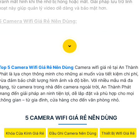
tránh mất hình khi thẻ nhớ bị hỏng hoặc mất. Giải pháp lưu trữ linh
hoạt này giúp quản lý video dễ dàng và bảo mật hơn.
5 Camera Wifi Giá Rẻ Nên Dùng:
(
868,000 ₫
)
Camera Cube Giá Rẻ DS-2CD2423G2-IW W
(
826,000 ₫
)
Camera Giá Rẻ Dahua DH-F5D-PV Wifi Giá Rẻ
(
5%-35%
)
Top 5 Camera Wifi Giá Rẻ Nên Dùng
Camera wifi giá rẻ tại An Thành
Tapo C225 Camera Không Dây IP Wifi (4MP)
Phát là lựa chọn thông minh cho những ai muốn vừa tiết kiệm chi phí,
vừa đảm bảo chất lượng hình ảnh và độ bền. Với nhiều mẫu mã đa
Camera An Ninh Wifi Ezviz CS-EB8-R100-1K3FL4GA Giá Rẻ
(
6,580,000 ₫
)
dạng, từ camera trong nhà đến camera ngoài trời, An Thành Phát
❂
mang đến giải pháp an ninh tiện lợi, dễ lắp đặt và phù hợp cho mọi
(
1,700,000 ₫
)
Camera Wifi Ezviz CS-H3c-R100-1J5WKFL
không gian – từ gia đình, cửa hàng cho đến văn phòng nhỏ.
Top 5 Camera Wifi Giá Rẻ
5 CAMERA WIFI GIÁ RẺ NÊN DÙNG
Khóa Cửa Kính Giá Rẻ
Đầu Ghi Camera Nên Dùng
Thiết Bị Wifi Giá Rẻ