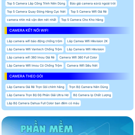
Top 5 Camera Lắp Công Trình Nên Dùng
Báo giá camera ezviz ngoài trời
Top 5 Camera Quay Đóng Hàng Cực Nét
Top 5 Camera Wifi Giá Rẻ
camera nhìn mã vận đơn nét nhất
Top 5 Camera Cho Kho Hàng
CAMERA KẾT NỐI WIFI
Lắp camera wifi báo động chống trộm
Lắp Camea Wifi Hikvision 2K
Lăp Camera Wifi Vantech Chống Trộm
Lắp Camera Wifi Hikvision
Lắp camera wifi 360 Imou Giá Rẻ
Camera Wifi 360 Full Color
Lắp Camera Wifi Imou Có Chống Trộm
Camera Wifi Siêu Nét
CAMERA THEO GÓI
Lắp Camera Giá Rẻ Trọn Gói chính hãng
Trọn Bộ Camera Nên Dùng
Lắp Camera Trọn Bộ Độ Phân Giải Ultra Hd
Bộ Camera Ip Chất Lượng
Lắp Bộ Camera Dahua Full Color ban đêm có màu