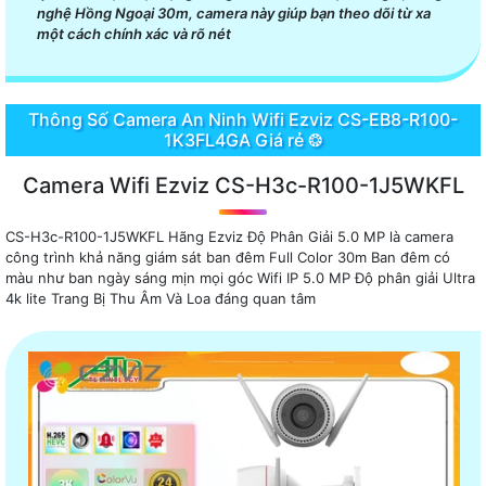
nghệ Hồng Ngoại 30m, camera này giúp bạn theo dõi từ xa
một cách chính xác và rõ nét
Thông Số Camera An Ninh Wifi Ezviz CS-EB8-R100-
1K3FL4GA Giá rẻ ❂
Camera Wifi Ezviz CS-H3c-R100-1J5WKFL
CS-H3c-R100-1J5WKFL Hãng Ezviz Độ Phân Giải 5.0 MP là camera
công trình khả năng giám sát ban đêm Full Color 30m Ban đêm có
màu như ban ngày sáng mịn mọi góc Wifi IP 5.0 MP Độ phân giải Ultra
4k lite Trang Bị Thu Âm Và Loa đáng quan tâm