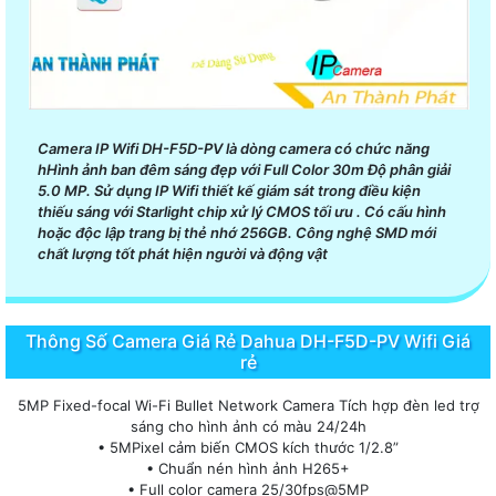
Camera IP Wifi DH-F5D-PV là dòng camera có chức năng
hHình ảnh ban đêm sáng đẹp với Full Color 30m Độ phân giải
5.0 MP. Sử dụng IP Wifi thiết kế giám sát trong điều kiện
thiếu sáng với Starlight chip xử lý CMOS tối ưu . Có cấu hình
hoặc độc lập trang bị thẻ nhớ 256GB. Công nghệ SMD mới
chất lượng tốt phát hiện người và động vật
Thông Số Camera Giá Rẻ Dahua DH-F5D-PV Wifi Giá
rẻ
5MP Fixed-focal Wi-Fi Bullet Network Camera Tích hợp đèn led trợ
sáng cho hình ảnh có màu 24/24h
• 5MPixel cảm biến CMOS kích thước 1/2.8”
• Chuẩn nén hình ảnh H265+
• Full color camera 25/30fps@5MP