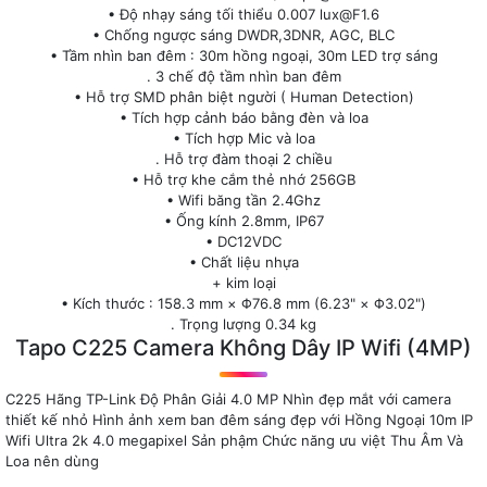
• Độ nhạy sáng tối thiểu 0.007 lux@F1.6
• Chống ngược sáng DWDR,3DNR, AGC, BLC
• Tầm nhìn ban đêm : 30m hồng ngoại, 30m LED trợ sáng
. 3 chế độ tầm nhìn ban đêm
• Hỗ trợ SMD phân biệt người ( Human Detection)
• Tích hợp cảnh báo bằng đèn và loa
• Tích hợp Mic và loa
. Hỗ trợ đàm thoại 2 chiều
• Hỗ trợ khe cắm thẻ nhớ 256GB
• Wifi băng tần 2.4Ghz
• Ống kính 2.8mm, IP67
• DC12VDC
• Chất liệu nhựa
+ kim loại
• Kích thước : 158.3 mm × Φ76.8 mm (6.23" × Φ3.02")
. Trọng lượng 0.34 kg
Tapo C225 Camera Không Dây IP Wifi (4MP)
C225 Hãng TP-Link Độ Phân Giải 4.0 MP Nhìn đẹp mắt với camera
thiết kế nhỏ Hình ảnh xem ban đêm sáng đẹp với Hồng Ngoại 10m IP
Wifi Ultra 2k 4.0 megapixel Sản phậm Chức năng ưu việt Thu Âm Và
Loa nên dùng