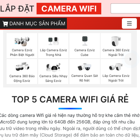
LẮP ĐẶT
CAMERA WIFI
DANH MỤC SẢN PHẨM
Lắp Camera Ezviz
Camera Ezviz
Camera 360 Ezviz
Camera Ezviz
Trong Nhà
Cube
Ngoài Trời
Phân Biệt Người
Camera Quan Sát
Lắp Camera Ezviz
Camera 360 Báo
Camera Siêu Nhạy
Rõ Nét
Ngoài Trời
Động Ezviz
Sáng Ezviz
TOP 5 CAMERA WIFI GIÁ RẺ
Các dòng camera Wifi giá rẻ hiện nay thường hỗ trợ khe cắm thẻ nhớ
MicroSD dung lượng lớn từ 64GB đến 256GB, đáp ứng tốt nhu cầu
lưu trữ video trong nhiều ngày. Ngoài ra, người dùng có thể chọn dịc
vụ lưu trữ đám mây (Cloud Storage) để đảm bảo an toàn cho dữ liệu,