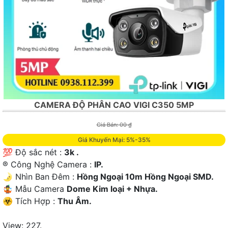
CAMERA ĐỘ PHÂN CAO VIGI C350 5MP
Giá Bán: 00 ₫
Giá Khuyến Mại: 5%-35%
💯 Độ sắc nét :
3k .
®️ Công Nghệ Camera :
IP.
🌛 Nhìn Ban Đêm :
Hồng Ngoại 10m Hồng Ngoại SMD.
🤹 Mẫu Camera
Dome Kim loại + Nhựa.
️☣️ Tích Hợp :
Thu Âm.
View: 227.