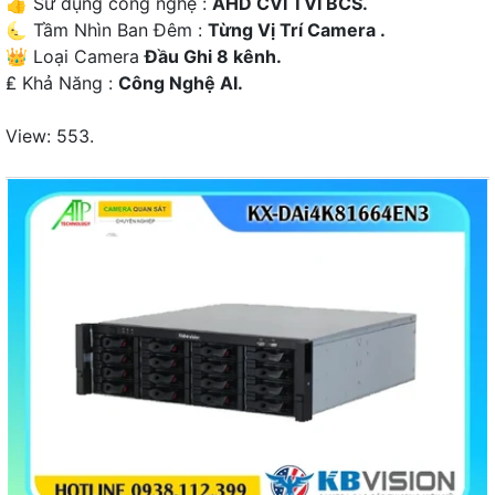
👍 Sử dụng công nghệ :
AHD CVI TVI BCS.
🌜 Tầm Nhìn Ban Đêm :
Từng Vị Trí Camera .
👑 Loại Camera
Đầu Ghi 8 kênh.
️₤ Khả Năng :
Công Nghệ AI.
View: 553.