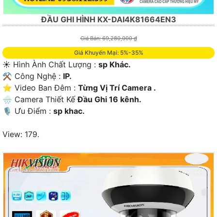
ĐẦU GHI HÌNH KX-DAI4K81664EN3
Giá Bán: 69,280,000 ₫
Giá Khuyến Mại: 5%-35%
☀️ Hình Ành Chất Lượng :
sp Khác.
⚒ Công Nghệ :
IP.
⭐ Video Ban Đêm :
Từng Vị Trí Camera .
🌧️ Camera Thiết Kế
Đầu Ghi 16 kênh.
️🎙 Ưu Điểm :
sp khac.
View: 179.