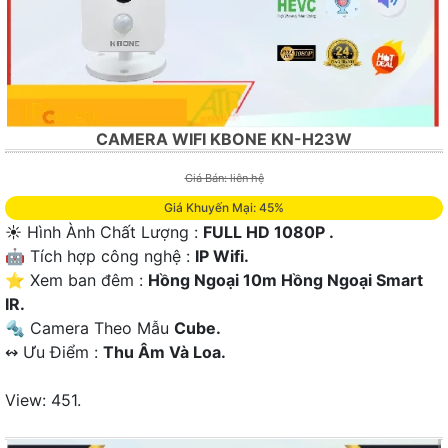
CAMERA WIFI KBONE KN-H23W
Giá Bán: liên hệ
Giá Khuyến Mại: 45%
☀️ Hình Ành Chất Lượng :
FULL HD 1080P .
🤖️ Tích hợp công nghệ :
IP Wifi.
⭐ Xem ban đêm :
Hồng Ngoại 10m Hồng Ngoại Smart
IR.
🔩 Camera Theo Mẫu
Cube.
️↭ Ưu Điểm :
Thu Âm Và Loa.
View: 451.