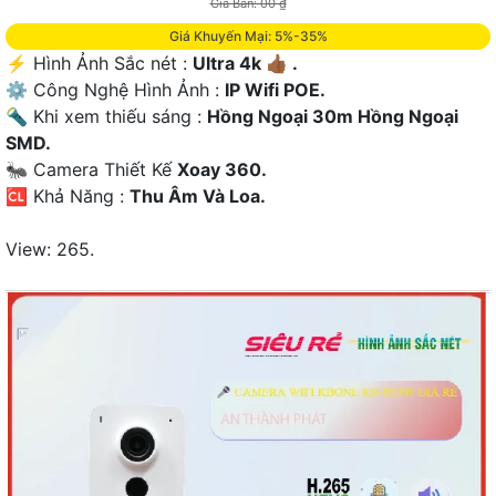
Giá Bán: 00 ₫
Giá Khuyến Mại: 5%-35%
️⚡ Hình Ảnh Sắc nét :
Ultra 4k 👍🏾 .
⚙ Công Nghệ Hình Ảnh :
IP Wifi POE.
🔦 Khi xem thiếu sáng :
Hồng Ngoại 30m Hồng Ngoại
SMD.
🐜 Camera Thiết Kế
Xoay 360.
️🆑 Khả Năng :
Thu Âm Và Loa.
View: 265.