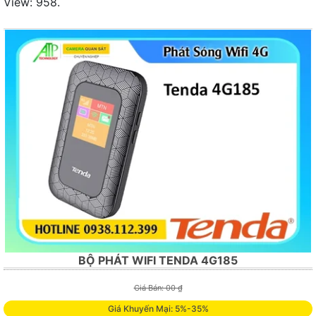
View: 958.
BỘ PHÁT WIFI TENDA 4G185
Giá Bán: 00 ₫
Giá Khuyến Mại: 5%-35%