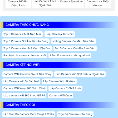
Lắp Camera Ezviz
Camera 360 Báo
Camera Speedom
Camera Lux Thấp
Ngoài Trời
Động Ezviz
Hikvision
CAMERA THEO CHỨC NĂNG
Top 5 Camera 2 Mắt Nên Mua
Loại Camera Tốt Nhất
Top 5 Cmaera Ghi Âm Rõ Nên Dùng
Những Camera Có Màu Ban Đêm
Top 5 Camera Xem Mã Vạch Vận Đơn
Top 5 Camera Có Màu Ban Đêm
Bản báo giá camera hikvision mới
Báo giá camera ezviz ngoài trời
CAMERA KẾT NỐI WIFI
Camera Wifi Kbvision Giá rẻ Bán Chạy
Lắp Camera Wifi 360 Dahua Ngoài Trời
Lắp Camera Wifi 3k Sắc Nét
Lắp Camera Wifi Hikvision
Camera Wifi Xoay 360 Toàn Cảnh
Lắp Camera 2.0MP Ezviz
Lắp camera wifi 360 Imou Giá Rẻ
Camera Wifi Cube
CAMERA THEO GÓI
Lắp Trọn Bộ Camera Đàm Thoại 2 Chiều
Trọn Bộ Camera Nên Dùng