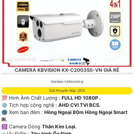
CAMERA KBVISION KX-C2003S5-VN GIÁ RẺ
Giá Bán: 1,950,000 ₫
Giá Khuyến Mại: 30%
💯 Hình Ành Chất Lượng :
FULL HD 1080P .
⚙ Tích hợp công nghệ :
AHD CVI TVI BCS.
🌚 Xem ban đêm :
Hồng Ngoại 80m Hồng Ngoại Smart
IR.
🕉️ Camera Dòng
Thân Kim Loại.
️⇝ Ưu Điểm :
Thu hình Ổn Định.