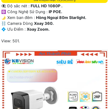
👁️‍🗨 Độ sắc nét :
FULL HD 1080P .
⚛️ Công Nghệ Sử Dụng :
IP POE.
🌛 Xem ban đêm :
Hồng Ngoại 80m Starlight.
⛓ Camera Dòng
Xoay 360.
️💠 Ưu Điểm :
Xoay Zoom.
View: 501.