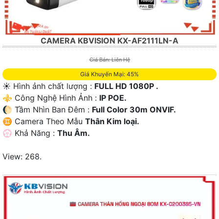
CAMERA KBVISION KX-AF2111LN-A
Giá Bán: Liên Hệ
Giá Khuyến Mại: 45%
☀️ Hình ảnh chất lượng :
FULL HD 1080P .
⚜️ Công Nghệ Hình Ảnh :
IP POE.
🌔 Tầm Nhìn Ban Đêm :
Full Color 30m ONVIF.
♊ Camera Theo Mẫu
Thân Kim loại.
️💮 Khả Năng :
Thu Âm.
View: 268.