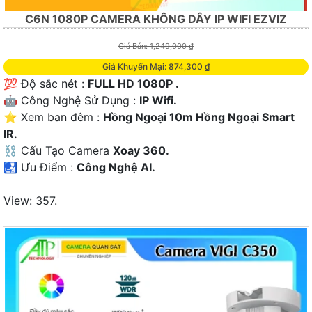
C6N 1080P CAMERA KHÔNG DÂY IP WIFI EZVIZ
Giá Bán: 1,249,000 ₫
Giá Khuyến Mại: 874,300 ₫
💯 Độ sắc nét :
FULL HD 1080P .
🤖️ Công Nghệ Sử Dụng :
IP Wifi.
⭐ Xem ban đêm :
Hồng Ngoại 10m Hồng Ngoại Smart
IR.
⛓ Cấu Tạo Camera
Xoay 360.
️🛃 Ưu Điểm :
Công Nghệ AI.
View: 357.