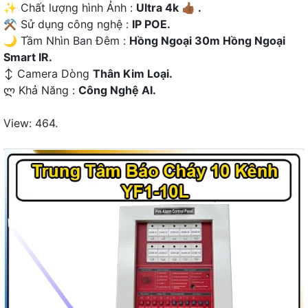
✨ Chất lượng hình Ảnh :
Ultra 4k 👍🏾 .
⚒ Sử dụng công nghệ :
IP POE.
🌙 Tầm Nhìn Ban Đêm :
Hồng Ngoại 30m Hồng Ngoại
Smart IR.
↕️ Camera Dòng
Thân Kim Loại.
️ლ Khả Năng :
Công Nghệ AI.
View: 464.