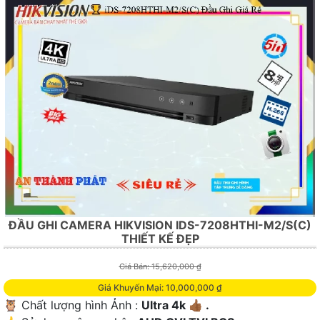
ĐẦU GHI CAMERA HIKVISION IDS-7208HTHI-M2/S(C)
THIẾT KẾ ĐẸP
Giá Bán: 15,620,000 ₫
Giá Khuyến Mại: 10,000,000 ₫
🦉 Chất lượng hình Ảnh :
Ultra 4k 👍🏾 .