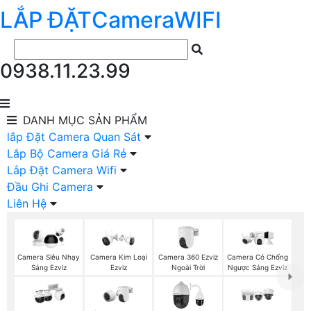
LẮP ĐẶT
Camera
WIFI
0938.11.23.99
DANH MỤC
SẢN PHẨM
lắp Đặt Camera Quan Sát
Lắp Bộ Camera Giá Rẻ
Lắp Đặt Camera Wifi
Đầu Ghi Camera
Liên Hệ
Camera 360 Ezviz
Camera Siêu Nhạy
Camera Kim Loại
Camera Có Chống
Ngoài Trời
Sáng Ezviz
Ezviz
Ngược Sáng Ezviz