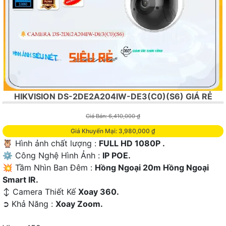
HIKVISION DS-2DE2A204IW-DE3(C0)(S6) GIÁ RẺ
Giá Bán: 6,410,000 ₫
Giá Khuyến Mại: 3,980,000 ₫
🦉 Hình ảnh chất lượng :
FULL HD 1080P .
⚙ Công Nghệ Hình Ảnh :
IP POE.
💥 Tầm Nhìn Ban Đêm :
Hồng Ngoại 20m Hồng Ngoại
Smart IR.
↕️ Camera Thiết Kế
Xoay 360.
️➲ Khả Năng :
Xoay Zoom.