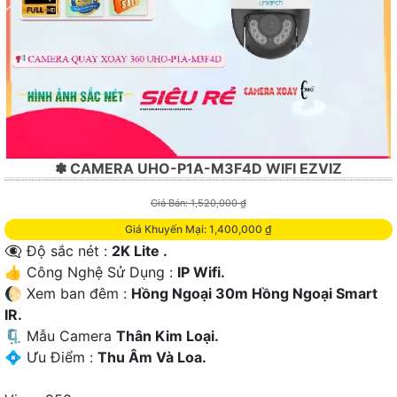
✽ CAMERA UHO-P1A-M3F4D WIFI EZVIZ
Giá Bán: 1,520,000 ₫
Giá Khuyến Mại: 1,400,000 ₫
👁️‍🗨 Độ sắc nét :
2K Lite .
👍 Công Nghệ Sử Dụng :
IP Wifi.
🌔 Xem ban đêm :
Hồng Ngoại 30m Hồng Ngoại Smart
IR.
🗜️ Mẫu Camera
Thân Kim Loại.
️💠 Ưu Điểm :
Thu Âm Và Loa.