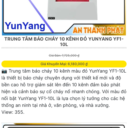
TRUNG TÂM BÁO CHÁY 10 KÊNH ĐỎ YUNYANG YF1-
10L
Giá Bán: 7,725,000 ₫
Giá Khuyến Mại: 6,180,000 ₫
📷 Trung tâm báo cháy 10 kênh màu đỏ YunYang YF1-10L
là thiết bị báo cháy chuyên dụng với thiết kế mới và độ
bền cao hỗ trợ giám sát lên đến 10 kênh đảm bảo phát
hiện và cảnh báo sự cố cháy nổ nhanh chóng. Với màu đỏ
nổi bật YunYang YF1-10L là lựa chọn lý tưởng cho các hệ
thống an ninh tại nhà ở, văn phòng, và nhà xưởng.
View: 355.