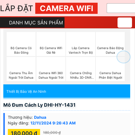
LẮP ĐẶT
CAMERA WIFI
DANH MỤC SẢN PHẨM
Bộ Camera Có
Bộ Camera Wifi
Lắp Camera
Camera Báo Động
Báo Đông
Giá Rẻ
Vantech Trọn Bộ
Dahua
Camera Thu Âm
Camera Wifi 360
Camera Chống
Camera Dahua
Ngoài Trời Dahua
Dahua Ngoài Trời
Nhiễu 3D-DNR
Phân Biệt Người
Dahua
Thiết Bị Bảo Vệ An Ninh
Mô Đum Cách Ly DHI-HY-1431
Thương hiệu:
Dahua
Ngày đăng:
12/11/2024 9:26:43 AM
180,000 ₫
180,000 ₫