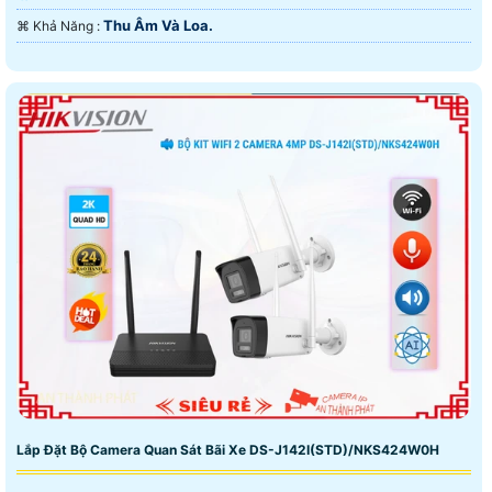
Thu Âm Và Loa.
️⌘ Khả Năng :
Lắp Đặt Bộ Camera Quan Sát Bãi Xe DS-J142I(STD)/NKS424W0H