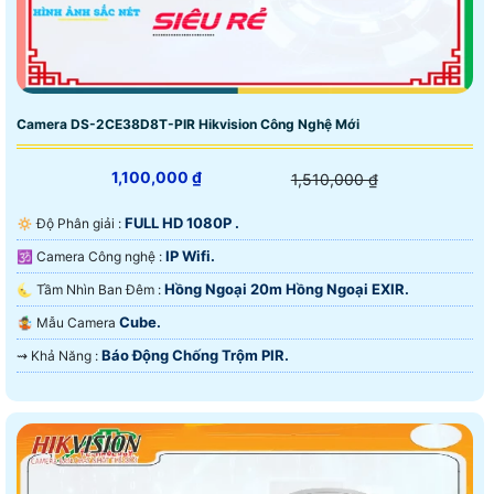
Camera DS-2CE38D8T-PIR Hikvision Công Nghệ Mới
1,100,000 ₫
1,510,000 ₫
FULL HD 1080P .
🔅 Độ Phân giải :
IP Wifi.
🕉️ Camera Công nghệ :
Hồng Ngoại 20m Hồng Ngoại EXIR.
🌜 Tầm Nhìn Ban Đêm :
Cube.
🤹 Mẫu Camera
Báo Động Chống Trộm PIR.
️⇝ Khả Năng :