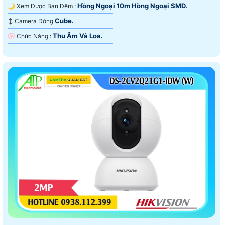
Hồng Ngoại 10m Hồng Ngoại SMD.
🌙 Xem Được Ban Đêm :
Cube.
↕️ Camera Dòng
Thu Âm Và Loa.
️💮 Chức Năng :