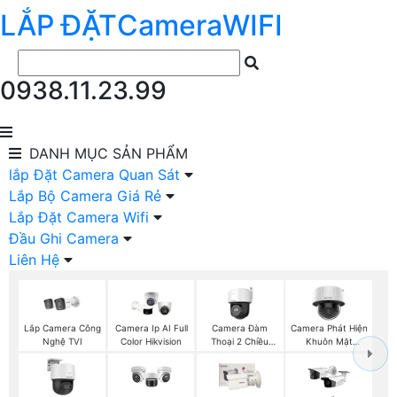
LẮP ĐẶT
Camera
WIFI
0938.11.23.99
DANH MỤC
SẢN PHẨM
lắp Đặt Camera Quan Sát
Lắp Bộ Camera Giá Rẻ
Lắp Đặt Camera Wifi
Đầu Ghi Camera
Liên Hệ
Lắp Camera Công
Camera Đàm
Camera Phát Hiện
Camera Ip AI Full
Nghệ TVI
Thoại 2 Chiều
Khuôn Mặt
Color Hikvision
Hikvision
Hikvision