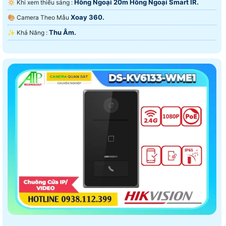
Hồng Ngoại 20m Hồng Ngoại Smart IR.
🔅 Khi xem thiếu sáng :
Xoay 360.
🎨 Camera Theo Mẫu
Thu Âm.
️✨ Khả Năng :