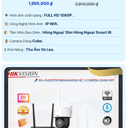
1,950,000 ₫
2,810,000 ₫
FULL HD 1080P .
👁 Hình ảnh chất lượng :
IP Wifi.
⚒ Công Nghệ Hình Ảnh :
Hồng Ngoại 10m Hồng Ngoại Smart IR.
🌔 Tầm Nhìn Ban Đêm :
Cube.
🤹 Camera Dòng
Thu Âm Và Loa.
️₤ Khả Năng :