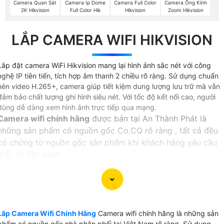
Camera Quan Sát
Camera Ip Dome
Camera Full Color
Camera Ống Kính
2K Hikvision
Full Color Hik
Hikvision
Zoom Hikvision
LẮP CAMERA WIFI HIKVISION
Lắp đặt camera WiFi Hikvision mang lại hình ảnh sắc nét với công
nghệ IP tiên tiến, tích hợp âm thanh 2 chiều rõ ràng. Sử dụng chuẩn
nén video H.265+, camera giúp tiết kiệm dung lượng lưu trữ mà vẫn
đảm bảo chất lượng ghi hình siêu nét. Với tốc độ kết nối cao, người
dùng dễ dàng xem hình ảnh trực tiếp qua mạng.
Camera wifi chính hãng
được bán tại An Thành Phát là
những sản phẩm có nguồn gốc Co,CQ rõ ràng , tất cả đều
có chứng từ nguồn gốc sản phẩm khi khách hàng yêu cầu
giấy tờ liên quan.
Lắp camera wifi chính hãng
tại An Thành Phát khách hàng
được hưởng đúng các chính sách dịch vụ bảo hành theo
đúng sản phẩm của nhà sản xuất. đặt biệt với dịch vụ đổi
mới camera được hãng hổ trợ tại An Thành Phát khi khách
Lắp Camera Wifi Chính Hãng
Camera wifi chính hãng là những sản
hàng không hài lòng về chất lượng cũng như sản phẩm lỗi
phẩm có nguồn gốc nhà phân phối tại Việt Nam rõ ràng, Sử dụng