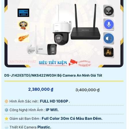
DS-J142I(STD)/NKS422W03H Bộ Camera An Ninh Giá Tốt
2,380,000 ₫
3,400,000 ₫
FULL HD 1080P .
🔆 Hình Ảnh Sắc nét :
IP Wifi.
⚙ Công Nghệ Hình Ảnh :
Full Color 30m Có Màu Ban Ðêm.
⭐ Giám sát Ban Đêm :
Plastic.
🌧️ Thiết Kế Camera