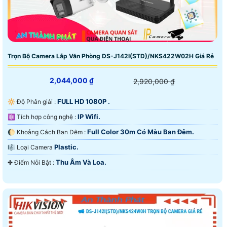
Trọn Bộ Camera Lắp Văn Phòng DS-J142I(STD)/NKS422W02H Giá Rẻ
2,044,000 ₫
2,920,000 ₫
FULL HD 1080P .
🔆 Độ Phân giải :
IP Wifi.
⚛️ Tích hợp công nghệ :
Full Color 30m Có Màu Ban Ðêm.
🌔 Khoảng Cách Ban Đêm :
Plastic.
🎼️ Loại Camera
Thu Âm Và Loa.
️✤ Điểm Nỗi Bật :