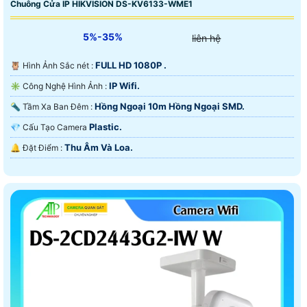
Chuông Cửa IP HIKVISION DS-KV6133-WME1
5%-35%
liên hệ
FULL HD 1080P .
🦉 Hình Ảnh Sắc nét :
IP Wifi.
✳️ Công Nghệ Hình Ảnh :
Hồng Ngoại 10m Hồng Ngoại SMD.
🔦 Tầm Xa Ban Đêm :
Plastic.
💎 Cấu Tạo Camera
Thu Âm Và Loa.
️🔔 Đặt Điểm :