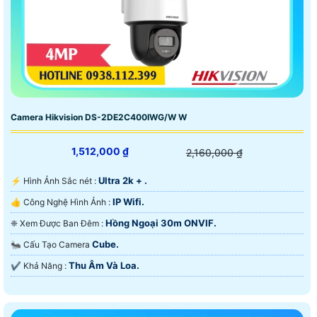
Camera Hikvision DS-2DE2C400IWG/W W
1,512,000 ₫
2,160,000 ₫
Ultra 2k + .
️⚡ Hình Ảnh Sắc nét :
IP Wifi.
👍 Công Nghệ Hình Ảnh :
Hồng Ngoại 30m ONVIF.
❈ Xem Được Ban Đêm :
Cube.
🐜 Cấu Tạo Camera
Thu Âm Và Loa.
️✔️ Khả Năng :