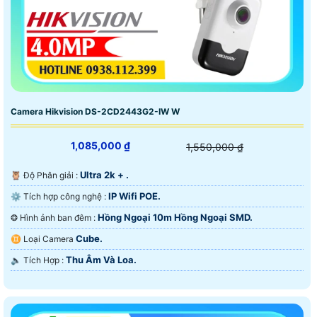
Camera Hikvision DS-2CD2443G2-IW W
1,085,000 ₫
1,550,000 ₫
Ultra 2k + .
🦉 Độ Phân giải :
IP Wifi POE.
⚙ Tích hợp công nghệ :
Hồng Ngoại 10m Hồng Ngoại SMD.
❂ Hình ảnh ban đêm :
Cube.
♊ Loại Camera
Thu Âm Và Loa.
️🔈 Tích Hợp :