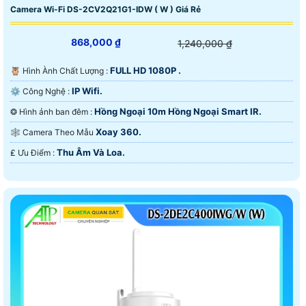
Camera Wi-Fi DS-2CV2Q21G1-IDW ( W ) Giá Rẻ
868,000 ₫
1,240,000 ₫
FULL HD 1080P .
🦉 Hình Ành Chất Lượng :
IP Wifi.
⚙ Công Nghệ :
Hồng Ngoại 10m Hồng Ngoại Smart IR.
❂ Hình ảnh ban đêm :
Xoay 360.
🕸️ Camera Theo Mẫu
Thu Âm Và Loa.
️₤ Ưu Điểm :