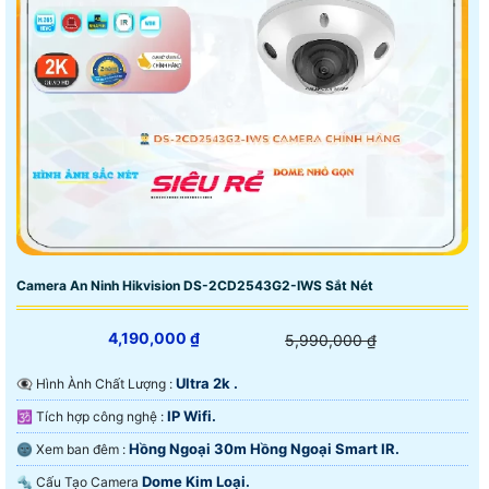
Camera An Ninh Hikvision DS-2CD2543G2-IWS Sắt Nét
4,190,000 ₫
5,990,000 ₫
Ultra 2k .
👁️‍🗨 Hình Ành Chất Lượng :
IP Wifi.
🕉️ Tích hợp công nghệ :
Hồng Ngoại 30m Hồng Ngoại Smart IR.
🌚 Xem ban đêm :
Dome Kim Loại.
🔩 Cấu Tạo Camera