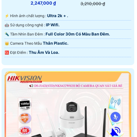
2,247,000 ₫
3,210,000 ₫
Ultra 2k + .
️⚡ Hình ảnh chất lượng :
IP Wifi.
🤖️ Sử dụng công nghệ :
Full Color 30m Có Màu Ban Ðêm.
🔦 Tầm Nhìn Ban Đêm :
Thân Plastic.
👑 Camera Theo Mẫu
Thu Âm Và Loa.
️🆑 Đặt Điểm :