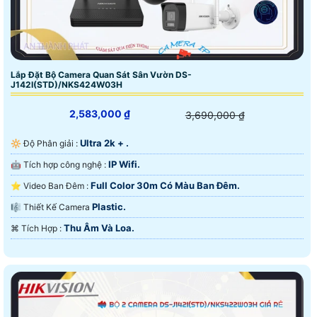
Lắp Đặt Bộ Camera Quan Sát Sân Vườn DS-
J142I(STD)/NKS424W03H
2,583,000 ₫
3,690,000 ₫
Ultra 2k + .
🔆 Độ Phân giải :
IP Wifi.
🤖️ Tích hợp công nghệ :
Full Color 30m Có Màu Ban Ðêm.
⭐ Video Ban Đêm :
Plastic.
🎼️ Thiết Kế Camera
Thu Âm Và Loa.
️⌘ Tích Hợp :