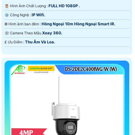
FULL HD 1080P .
🦉 Hình Ành Chất Lượng :
IP Wifi.
⚙ Công Nghệ :
Hồng Ngoại 10m Hồng Ngoại Smart IR.
❂ Hình ảnh ban đêm :
Xoay 360.
🕸️ Camera Theo Mẫu
Thu Âm Và Loa.
️₤ Ưu Điểm :