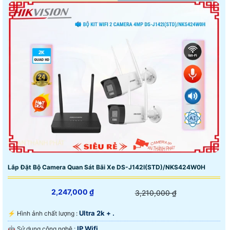
Lắp Đặt Bộ Camera Quan Sát Bãi Xe DS-J142I(STD)/NKS424W0H
2,247,000 ₫
3,210,000 ₫
Ultra 2k + .
️⚡ Hình ảnh chất lượng :
IP Wifi.
🤖️ Sử dụng công nghệ :