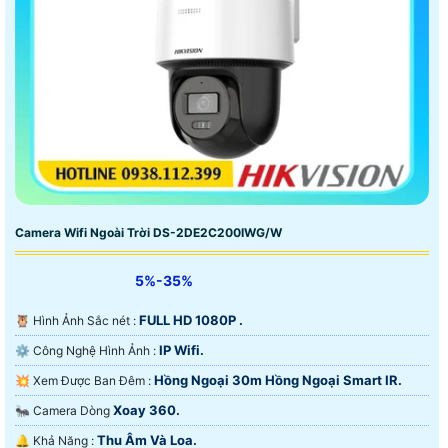
Camera Wifi Ngoài Trời DS-2DE2C200IWG/W
5%-35%
FULL HD 1080P .
🦉 Hình Ảnh Sắc nét :
IP Wifi.
⚙ Công Nghệ Hình Ảnh :
Hồng Ngoại 30m Hồng Ngoại Smart IR.
💥 Xem Được Ban Đêm :
Xoay 360.
🐜 Camera Dòng
Thu Âm Và Loa.
️🔔 Khả Năng :