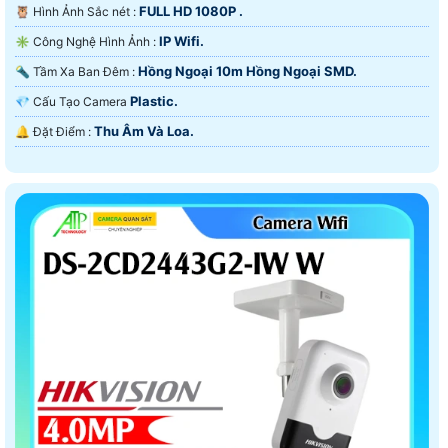
FULL HD 1080P .
🦉 Hình Ảnh Sắc nét :
IP Wifi.
✳️ Công Nghệ Hình Ảnh :
Hồng Ngoại 10m Hồng Ngoại SMD.
🔦 Tầm Xa Ban Đêm :
Plastic.
💎 Cấu Tạo Camera
Thu Âm Và Loa.
️🔔 Đặt Điểm :