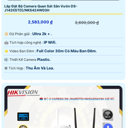
Lắp Đặt Bộ Camera Quan Sát Sân Vườn DS-
J142I(STD)/NKS424W03H
2,583,000 ₫
3,690,000 ₫
Ultra 2k + .
🔆 Độ Phân giải :
IP Wifi.
🤖️ Tích hợp công nghệ :
Full Color 30m Có Màu Ban Ðêm.
⭐ Video Ban Đêm :
Plastic.
🎼️ Thiết Kế Camera
Thu Âm Và Loa.
️⌘ Tích Hợp :