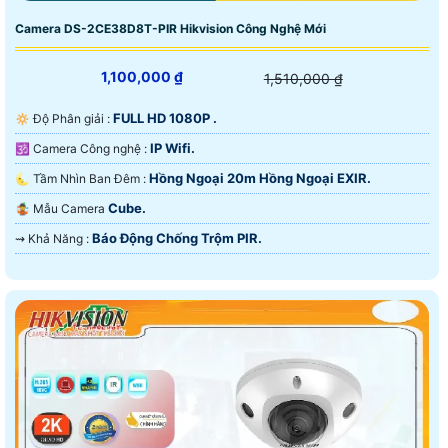
Camera DS-2CE38D8T-PIR Hikvision Công Nghệ Mới
1,100,000 ₫
1,510,000 ₫
FULL HD 1080P .
🔅 Độ Phân giải :
IP Wifi.
🕉️ Camera Công nghệ :
Hồng Ngoại 20m Hồng Ngoại EXIR.
🌜 Tầm Nhìn Ban Đêm :
Cube.
🤹 Mẫu Camera
Báo Động Chống Trộm PIR.
️⇝ Khả Năng :