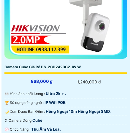
Camera Cube Giá Rẻ DS-2CD2423G2-IW W
868,000 ₫
1,240,000 ₫
Ultra 2k + .
️👀 Hình ảnh chất lượng :
IP Wifi POE.
🏆 Sử dụng công nghệ :
Hồng Ngoại 10m Hồng Ngoại SMD.
🌙 Xem Được Ban Đêm :
Cube.
↕️ Camera Dòng
Thu Âm Và Loa.
️💮 Chức Năng :