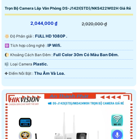
Trọn Bộ Camera Lắp Văn Phòng DS-J142I(STD)/NKS422W02H Giá Rẻ
2,044,000 ₫
2,920,000 ₫
FULL HD 1080P .
🔆 Độ Phân giải :
IP Wifi.
⚛️ Tích hợp công nghệ :
Full Color 30m Có Màu Ban Ðêm.
🌔 Khoảng Cách Ban Đêm :
Plastic.
🎼️ Loại Camera
Thu Âm Và Loa.
️✤ Điểm Nỗi Bật :