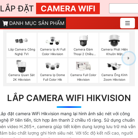
LẮP ĐẶT
CAMERA WIFI
DANH MỤC SẢN PHẨM
Lắp Camera Công
Camera Đàm
Camera Phát Hiện
Camera Ip AI Full
Nghệ TVI
Thoại 2 Chiều
Khuôn Mặt
Color Hikvision
Hikvision
Hikvision
Camera Quan Sát
Camera Ip Dome
Camera Full Color
Camera Ống Kính
2K Hikvision
Full Color Hik
Hikvision
Zoom Hikvision
LẮP CAMERA WIFI HIKVISION
Lắp đặt camera WiFi Hikvision mang lại hình ảnh sắc nét với công
nghệ IP tiên tiến, tích hợp âm thanh 2 chiều rõ ràng. Sử dụng chuẩn
nén video H.265+, camera giúp tiết kiệm dung lượng lưu trữ mà vẫn
đảm bảo chất lượng ghi hình siêu nét. Với tốc độ kết nối cao, người