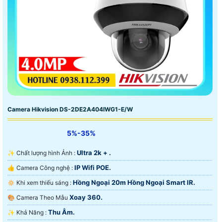
Camera Hikvision DS-2DE2A404IWG1-E/W
5%-35%
Ultra 2k + .
✨ Chất lượng hình Ảnh :
IP Wifi POE.
👍 Camera Công nghệ :
Hồng Ngoại 20m Hồng Ngoại Smart IR.
🔅 Khi xem thiếu sáng :
Xoay 360.
🎨 Camera Theo Mẫu
Thu Âm.
️✨ Khả Năng :