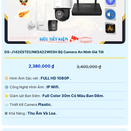
DS-J142I(STD)/NKS422W03H Bộ Camera An Ninh Giá Tốt
2,380,000 ₫
3,400,000 ₫
FULL HD 1080P .
🔆 Hình Ảnh Sắc nét :
IP Wifi.
⚙ Công Nghệ Hình Ảnh :
Full Color 30m Có Màu Ban Ðêm.
⭐ Giám sát Ban Đêm :
Plastic.
🌧️ Thiết Kế Camera
Thu Âm Và Loa.
️⌘ Khả Năng :