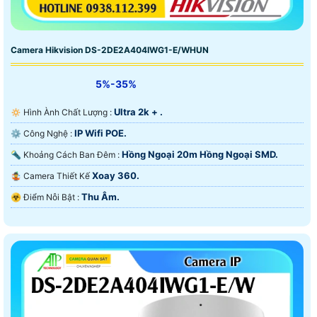
🔆 Với ưu điểm hình ảnh sắt nét giá rẻ camera wifi
hãng imou và hãng ezviz luôn là sản phẩm đáng tin
Camera Hikvision DS-2DE2A404IWG1-E/WHUN
cậy trên thị trường việt nam vì giá chỉ 550.000 VNĐ đã
có camera wifi chất lượng full hd 1080p để sử dụng lâu
5%-35%
dài.
Ultra 2k + .
🔅 Hình Ành Chất Lượng :
IP Wifi POE.
⚙ Công Nghệ :
Hồng Ngoại 20m Hồng Ngoại SMD.
🔦 Khoảng Cách Ban Đêm :
Xoay 360.
🤹 Camera Thiết Kế
Thu Âm.
️☣️ Điểm Nỗi Bật :