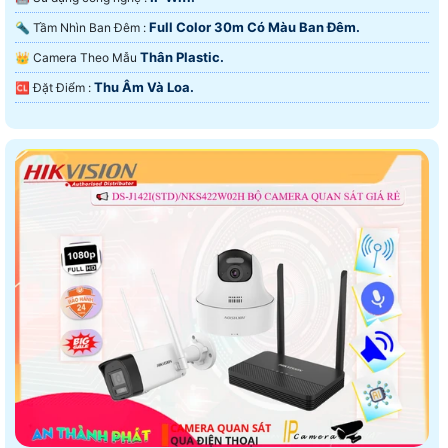
Full Color 30m Có Màu Ban Ðêm.
🔦 Tầm Nhìn Ban Đêm :
Thân Plastic.
👑 Camera Theo Mẫu
Thu Âm Và Loa.
️🆑 Đặt Điểm :