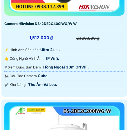
Camera Hikvision DS-2DE2C400IWG/W W
1,512,000 ₫
2,160,000 ₫
Ultra 2k + .
️⚡ Hình Ảnh Sắc nét :
IP Wifi.
👍 Công Nghệ Hình Ảnh :
Hồng Ngoại 30m ONVIF.
❈ Xem Được Ban Đêm :
Cube.
🐜 Cấu Tạo Camera
Thu Âm Và Loa.
️✔️ Khả Năng :