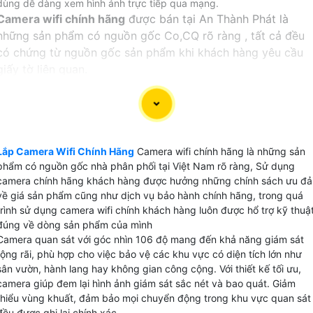
dùng dễ dàng xem hình ảnh trực tiếp qua mạng.
Camera wifi chính hãng
được bán tại An Thành Phát là
những sản phẩm có nguồn gốc Co,CQ rõ ràng , tất cả đều
có chứng từ nguồn gốc sản phẩm khi khách hàng yêu cầu
giấy tờ liên quan.
Lắp camera wifi chính hãng
tại An Thành Phát khách hàng
được hưởng đúng các chính sách dịch vụ bảo hành theo
đúng sản phẩm của nhà sản xuất. đặt biệt với dịch vụ đổi
mới camera được hãng hổ trợ tại An Thành Phát khi khách
Lắp Camera Wifi Chính Hãng
Camera wifi chính hãng là những sản
hàng không hài lòng về chất lượng cũng như sản phẩm lỗi
phẩm có nguồn gốc nhà phân phối tại Việt Nam rõ ràng, Sử dụng
của nhà sản xuất.
camera chính hãng khách hàng được hưởng những chính sách ưu đả
về giá sản phẩm cũng như dịch vụ bảo hành chính hãng, trong quá
Hiên tại An Thành Phát Bán và phân phối
camera wifi
với
trình sử dụng camera wifi chính khách hàng luôn được hổ trợ kỹ thuậ
chiết khấu cao các thương hiệu uy tín như: Hãng Ezviz,
đúng về dòng sản phẩm của mình
Camera quan sát với góc nhìn 106 độ mang đến khả năng giám sát
Hãng Dahua, Hãng Imou,Hãng Hikvision và kbone.
rộng rãi, phù hợp cho việc bảo vệ các khu vực có diện tích lớn như
sân vườn, hành lang hay không gian công cộng. Với thiết kế tối ưu,
【 GIÁ CAMERA WIFI CHÍNH HÃNG EZVIZ VÀ IMOU 】
camera giúp đem lại hình ảnh giám sát sắc nét và bao quát. Giảm
thiểu vùng khuất, đảm bảo mọi chuyển động trong khu vực quan sát
✔️ Thị trường camera wifi chính hãng tại việt nam có 5
đều được ghi lại chính xác.