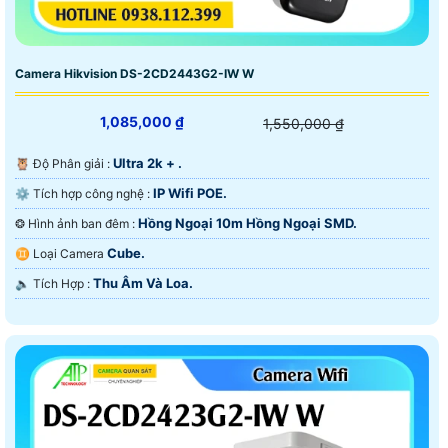
Camera Hikvision DS-2CD2443G2-IW W
1,085,000 ₫
1,550,000 ₫
Ultra 2k + .
🦉 Độ Phân giải :
IP Wifi POE.
⚙ Tích hợp công nghệ :
Hồng Ngoại 10m Hồng Ngoại SMD.
❂ Hình ảnh ban đêm :
Cube.
♊ Loại Camera
Thu Âm Và Loa.
️🔈 Tích Hợp :