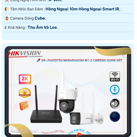
Hồng Ngoại 10m Hồng Ngoại Smart IR.
🌔 Tầm Nhìn Ban Đêm :
Cube.
🤹 Camera Dòng
Thu Âm Và Loa.
️₤ Khả Năng :