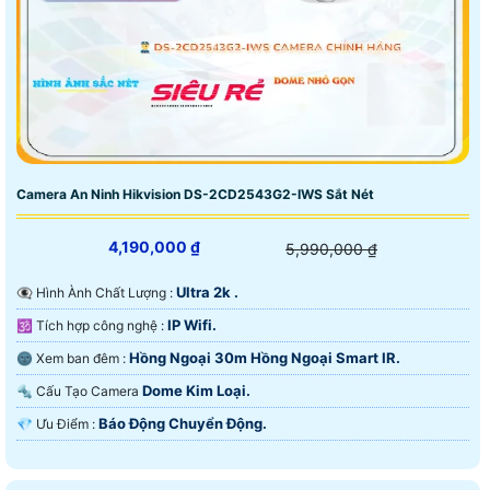
Camera An Ninh Hikvision DS-2CD2543G2-IWS Sắt Nét
4,190,000 ₫
5,990,000 ₫
Ultra 2k .
👁️‍🗨 Hình Ành Chất Lượng :
IP Wifi.
🕉️ Tích hợp công nghệ :
Hồng Ngoại 30m Hồng Ngoại Smart IR.
🌚 Xem ban đêm :
Dome Kim Loại.
🔩 Cấu Tạo Camera
Báo Động Chuyển Động.
️💎 Ưu Điểm :