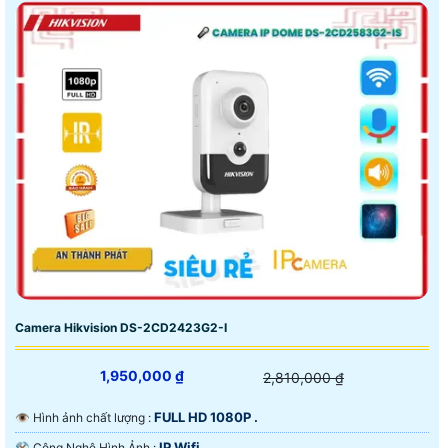
Camera Hikvision DS-2CD2423G2-I
1,950,000 ₫
2,810,000 ₫
FULL HD 1080P .
👁 Hình ảnh chất lượng :
IP Wifi.
⚒ Công Nghệ Hình Ảnh :