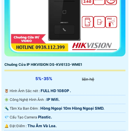
Chuông Cửa IP HIKVISION DS-KV6133-WME1
5%-35%
liên hệ
FULL HD 1080P .
🦉 Hình Ảnh Sắc nét :
IP Wifi.
✳️ Công Nghệ Hình Ảnh :
Hồng Ngoại 10m Hồng Ngoại SMD.
🔦 Tầm Xa Ban Đêm :
Plastic.
💎 Cấu Tạo Camera
Thu Âm Và Loa.
️🔔 Đặt Điểm :