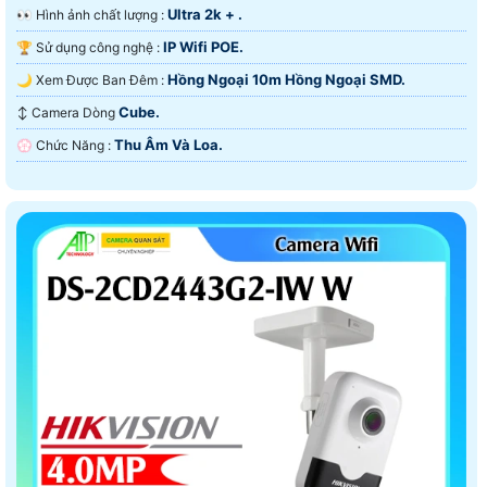
Ultra 2k + .
️👀 Hình ảnh chất lượng :
IP Wifi POE.
🏆 Sử dụng công nghệ :
Hồng Ngoại 10m Hồng Ngoại SMD.
🌙 Xem Được Ban Đêm :
Cube.
↕️ Camera Dòng
Thu Âm Và Loa.
️💮 Chức Năng :