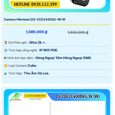
Camera Hikvision DS-2CD2443G2-IW W
1,085,000 ₫
1,550,000 ₫
Ultra 2k + .
🦉 Độ Phân giải :
IP Wifi POE.
⚙ Tích hợp công nghệ :
Hồng Ngoại 10m Hồng Ngoại SMD.
❂ Hình ảnh ban đêm :
Cube.
♊ Loại Camera
Thu Âm Và Loa.
️🔈 Tích Hợp :