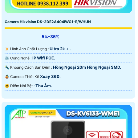
🔆 Với ưu điểm hình ảnh sắt nét giá rẻ camera wifi
hãng imou và hãng ezviz luôn là sản phẩm đáng tin
Camera Hikvision DS-2DE2A404IWG1-E/WHUN
cậy trên thị trường việt nam vì giá chỉ 550.000 VNĐ đã
có camera wifi chất lượng full hd 1080p để sử dụng lâu
5%-35%
dài.
Ultra 2k + .
🔅 Hình Ành Chất Lượng :
IP Wifi POE.
⚙ Công Nghệ :
Hồng Ngoại 20m Hồng Ngoại SMD.
🔦 Khoảng Cách Ban Đêm :
Xoay 360.
🤹 Camera Thiết Kế
Thu Âm.
️☣️ Điểm Nỗi Bật :