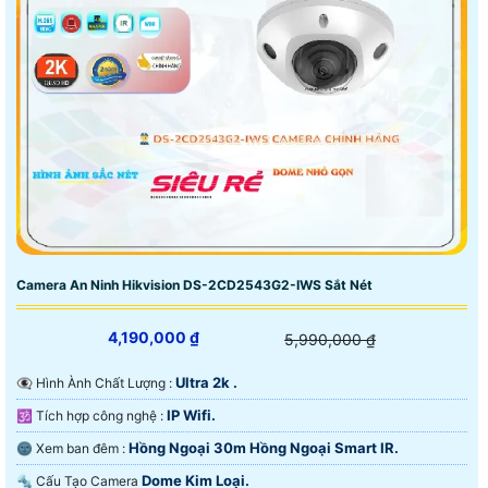
Camera An Ninh Hikvision DS-2CD2543G2-IWS Sắt Nét
4,190,000 ₫
5,990,000 ₫
Ultra 2k .
👁️‍🗨 Hình Ành Chất Lượng :
IP Wifi.
🕉️ Tích hợp công nghệ :
Hồng Ngoại 30m Hồng Ngoại Smart IR.
🌚 Xem ban đêm :
Dome Kim Loại.
🔩 Cấu Tạo Camera