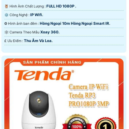
FULL HD 1080P .
🦉 Hình Ành Chất Lượng :
IP Wifi.
⚙ Công Nghệ :
Hồng Ngoại 10m Hồng Ngoại Smart IR.
❂ Hình ảnh ban đêm :
Xoay 360.
🕸️ Camera Theo Mẫu
Thu Âm Và Loa.
️₤ Ưu Điểm :