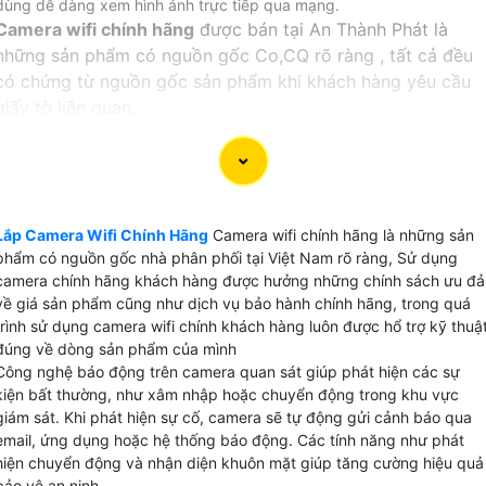
dùng dễ dàng xem hình ảnh trực tiếp qua mạng.
Camera wifi chính hãng
được bán tại An Thành Phát là
những sản phẩm có nguồn gốc Co,CQ rõ ràng , tất cả đều
có chứng từ nguồn gốc sản phẩm khi khách hàng yêu cầu
giấy tờ liên quan.
Lắp camera wifi chính hãng
tại An Thành Phát khách hàng
được hưởng đúng các chính sách dịch vụ bảo hành theo
đúng sản phẩm của nhà sản xuất. đặt biệt với dịch vụ đổi
mới camera được hãng hổ trợ tại An Thành Phát khi khách
Lắp Camera Wifi Chính Hãng
Camera wifi chính hãng là những sản
hàng không hài lòng về chất lượng cũng như sản phẩm lỗi
phẩm có nguồn gốc nhà phân phối tại Việt Nam rõ ràng, Sử dụng
của nhà sản xuất.
camera chính hãng khách hàng được hưởng những chính sách ưu đả
về giá sản phẩm cũng như dịch vụ bảo hành chính hãng, trong quá
Hiên tại An Thành Phát Bán và phân phối
camera wifi
với
trình sử dụng camera wifi chính khách hàng luôn được hổ trợ kỹ thuậ
chiết khấu cao các thương hiệu uy tín như: Hãng Ezviz,
đúng về dòng sản phẩm của mình
Công nghệ báo động trên camera quan sát giúp phát hiện các sự
Hãng Dahua, Hãng Imou,Hãng Hikvision và kbone.
kiện bất thường, như xâm nhập hoặc chuyển động trong khu vực
giám sát. Khi phát hiện sự cố, camera sẽ tự động gửi cảnh báo qua
【 GIÁ CAMERA WIFI CHÍNH HÃNG EZVIZ VÀ IMOU 】
email, ứng dụng hoặc hệ thống báo động. Các tính năng như phát
hiện chuyển động và nhận diện khuôn mặt giúp tăng cường hiệu quả
✔️ Thị trường camera wifi chính hãng tại việt nam có 5
bảo vệ an ninh.