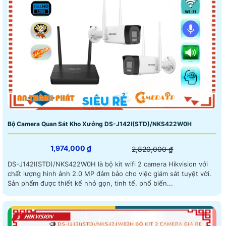
Bộ Camera Quan Sát Kho Xưởng DS-J142I(STD)/NKS422W0H
1,974,000 ₫
2,820,000 ₫
DS-J142I(STD)/NKS422W0H là bộ kit wifi 2 camera Hikvision với
chất lượng hình ảnh 2.0 MP đảm bảo cho việc giám sát tuyệt vời.
Sản phẩm được thiết kế nhỏ gọn, tinh tế, phổ biến...