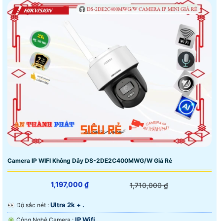
Camera IP WIFI Không Dây DS-2DE2C400MWG/W Giá Rẻ
1,197,000 ₫
1,710,000 ₫
Ultra 2k + .
️👀 Độ sắc nét :
IP Wifi.
✳️ Công Nghệ Camera :