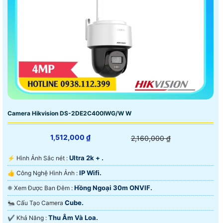
Camera Hikvision DS-2DE2C400IWG/W W
1,512,000 ₫
2,160,000 ₫
Ultra 2k + .
️⚡ Hình Ảnh Sắc nét :
IP Wifi.
👍 Công Nghệ Hình Ảnh :
Hồng Ngoại 30m ONVIF.
❈ Xem Được Ban Đêm :
Cube.
🐜 Cấu Tạo Camera
Thu Âm Và Loa.
️✔️ Khả Năng :