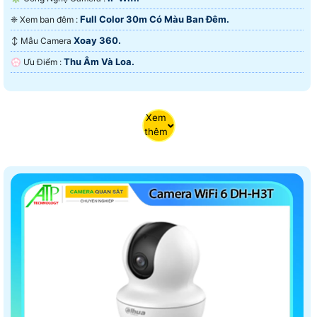
Full Color 30m Có Màu Ban Ðêm.
❈ Xem ban đêm :
Xoay 360.
↕️ Mẫu Camera
Thu Âm Và Loa.
️💮 Ưu Điểm :
Xem
thêm