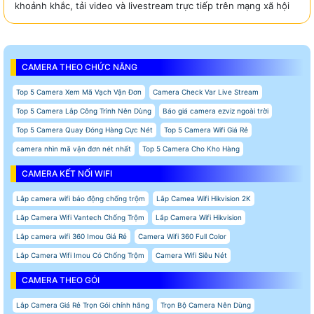
khoảnh khắc, tải video và livestream trực tiếp trên mạng xã hội
CAMERA THEO CHỨC NĂNG
Top 5 Camera Xem Mã Vạch Vận Đơn
Camera Check Var Live Stream
Top 5 Camera Lắp Công Trình Nên Dùng
Báo giá camera ezviz ngoài trời
Top 5 Camera Quay Đóng Hàng Cực Nét
Top 5 Camera Wifi Giá Rẻ
camera nhìn mã vận đơn nét nhất
Top 5 Camera Cho Kho Hàng
CAMERA KẾT NỐI WIFI
Lắp camera wifi báo động chống trộm
Lắp Camea Wifi Hikvision 2K
Lăp Camera Wifi Vantech Chống Trộm
Lắp Camera Wifi Hikvision
Lắp camera wifi 360 Imou Giá Rẻ
Camera Wifi 360 Full Color
Lắp Camera Wifi Imou Có Chống Trộm
Camera Wifi Siêu Nét
CAMERA THEO GÓI
Lắp Camera Giá Rẻ Trọn Gói chính hãng
Trọn Bộ Camera Nên Dùng