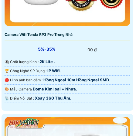
Camera Wifi Tenda RP3 Pro Trong Nhà
5%-35%
00 ₫
2K Lite .
👁️‍🗨 Chất lượng hình :
IP Wifi.
🏆 Công Nghệ Sử Dụng :
Hồng Ngoại 10m Hồng Ngoại SMD.
🔴 Hình ảnh ban đêm :
Dome Kim loại + Nhựa.
🎨 Mẫu Camera
Xoay 360 Thu Âm.
️📡 Điểm Nỗi Bật :