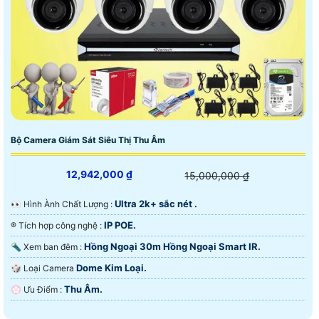
Bộ Camera Giám Sát Siêu Thị Thu Âm
12,942,000 ₫
15,000,000 ₫
Ultra 2k+ sắc nét .
️👀 Hình Ành Chất Lượng :
IP POE.
®️ Tích hợp công nghệ :
Hồng Ngoại 30m Hồng Ngoại Smart IR.
🔦 Xem ban đêm :
Dome Kim Loại.
🎲 Loại Camera
Thu Âm.
️💮 Ưu Điểm :