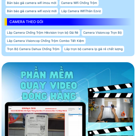
Bản báo giá camera wifi imou mới
Camera Wifi Chống Trộm
Bản báo giá camera wifi ezviz mới
Lắp Camera WifiThân Ezviz
CAMERA THEO GÓI
Lắp Camera Chống Trộm Hikvision trọn bộ Giá Rẻ
Camera Visioncop Trọn Bộ
Lắp Camera Visioncop Chống Trộm Combo Tiết Kiệm
Trọn Bộ Camera Dahua Chống Trộm
Lắp trọn bộ camera Ip giá rẻ chất lượng