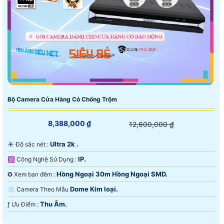
🖼 Bộ Camera Cửa Hàng giá rẻ
430.000 VNĐ
Camera Xoay 360 và zoom
📝 Camera trọn bộ tiết kiệm chi phí hình ảnh full hd
công nghệ HD analog giá rẻ tiết kiệm giám sát qua
điện thoại ổn định giám sát qua diện thoại là chủ yếu.
Bộ Camera Cửa Hàng Có Chống Trộm
8,388,000 ₫
12,600,000 ₫
Ultra 2k .
☀️ Độ sắc nét :
IP.
🕉️ Công Nghệ Sử Dụng :
Hồng Ngoại 30m Hồng Ngoại SMD.
✪ Xem ban đêm :
Dome Kim loại.
❄ Camera Theo Mẫu
Thu Âm.
️ƒ Ưu Điểm :