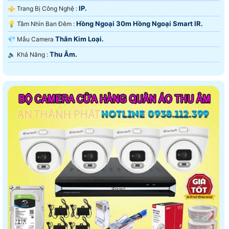
IP.
⚜️ Trang Bị Công Nghệ :
Hồng Ngoại 30m Hồng Ngoại Smart IR.
💡 Tầm Nhìn Ban Đêm :
Thân Kim Loại.
💎 Mẫu Camera
Thu Âm.
️🔈 Khả Năng :