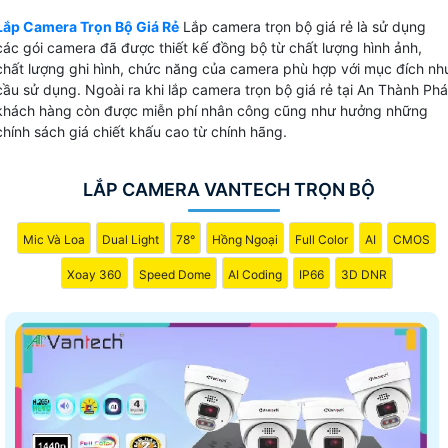
Lắp Camera Trọn Bộ Giá Rẻ
Lắp camera trọn bộ giá rẻ là sử dụng
💎 Lắp camera quan sát trọn bộ có rất nhiều lựa chọn và
các gói camera đã được thiết kế đồng bộ từ chất lượng hình ảnh,
tùy thuộc vào mục đích sử dụng cho văn phòng, hay lắp
chất lượng ghi hình, chức năng của camera phù hợp với mục đích nh
camera cửa hàng và nhà xưởng có những gói camera với
cầu sử dụng. Ngoài ra khi lắp camera trọn bộ giá rẻ tại An Thành Phá
khách hàng còn được miễn phí nhân công cũng như hưởng những
thiết kế khác nhau và hình ảnh chất lượng cho mỗi yêu cầu
chính sách giá chiết khấu cao từ chính hãng.
cũng khác sau đây là những bộ camera quan sát thiết kế gi
rẻ.
LẮP CAMERA VANTECH TRỌN BỘ
Bộ Camera Sử Dụng
Mic Và Loa
Dual Light
78°
Hồng Ngoại
Full Color
AI
CMOS
Giá Trọn Bộ
💼 Bộ Camera Văn Phòng Giá Rẻ
Xoay 360
Speed Dome
AI Coding
IP66
3D DNR
390.000 VNĐ
FULL HD 1080P Thương hiệu Dahua
☊ Bộ Camera Có thu âm
430.000 VNĐ
1 Camera thu âm Chất Lượng
🌟 Bộ camera full Color Nhà Xưởng
590.000 VNĐ
Bộ Camera thân có Màu Ban Đêm