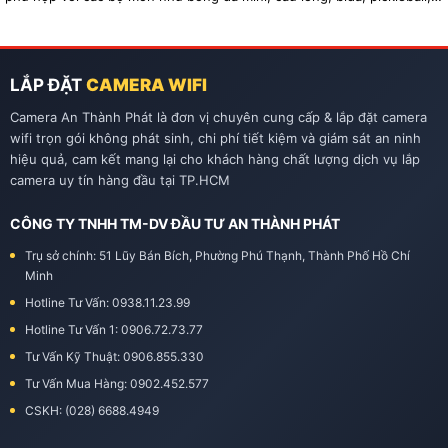
tennis…
LẮP ĐẶT
CAMERA WIFI
Camera An Thành Phát là đơn vị chuyên cung cấp & lắp đặt camera
wifi trọn gói không phát sinh, chi phí tiết kiệm và giám sát an ninh
hiệu quả, cam kết mang lại cho khách hàng chất lượng dịch vụ lắp
camera uy tín hàng đầu tại TP.HCM
CÔNG TY TNHH TM-DV ĐẦU TƯ AN THÀNH PHÁT
Trụ sở chính: 51 Lũy Bán Bích, Phường Phú Thạnh, Thành Phố Hồ Chí
Minh
Hotline Tư Vấn: 0938.11.23.99
Hotline Tư Vấn 1: 0906.72.73.77
Tư Vấn Kỹ Thuật: 0906.855.330
Tư Vấn Mua Hàng: 0902.452.577
CSKH: (028) 6688.4949