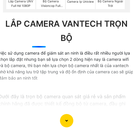
Lắp Camera UNV
Bộ Camera
Bộ Camera Ngoài
Camera Ip Uniview
Full Hd 1080P
Visioncop Full
Trời
Color
LẮP CAMERA VANTECH TRỌN
BỘ
việc sử dụng camera để giám sát an ninh là điều rất nhiều người lựa
chọn lắp đặt nhưng bạn sẽ lựa chọn 2 dòng hiện nay là camera wifi
và bộ camera, thì bạn nên lựa chọn bộ camera nhất là của vantech
nhờ khả năng lưu trữ tập trung và độ ổn định của camera cao sẽ giú
đảm bảo an ninh tốt
Dưới đây là trọn bộ camera quan sát giá rẻ và sản phẩm
chính hãng đã được thiết kế đồng bộ từ camera, đầu ghi
hình và ổ cứng kèm theo đầy đủ phụ kiện để lắp đặt tại
tphcm
〔GIÁ LẮP CAMERA QUAN SÁT TRỌN BỘ〕