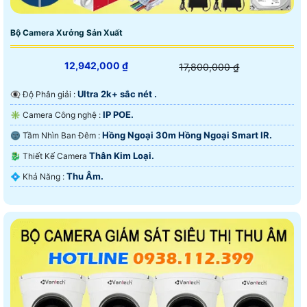
Bộ Camera Xưởng Sản Xuất
12,942,000 ₫
17,800,000 ₫
Ultra 2k+ sắc nét .
👁️‍🗨 Độ Phân giải :
IP POE.
✳️ Camera Công nghệ :
Hồng Ngoại 30m Hồng Ngoại Smart IR.
🌚 Tầm Nhìn Ban Đêm :
Thân Kim Loại.
🐉️ Thiết Kế Camera
Thu Âm.
️💠 Khả Năng :