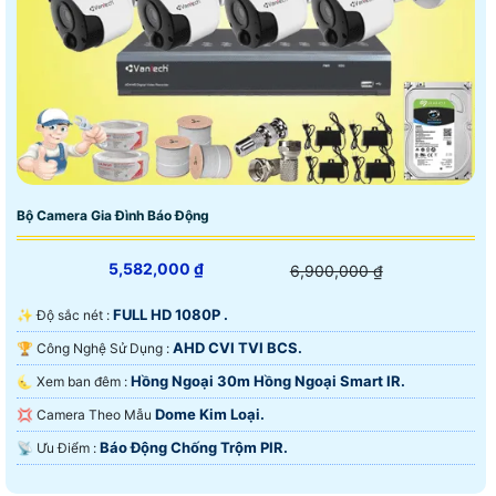
Bộ Camera Gia Đình Báo Động
5,582,000 ₫
6,900,000 ₫
FULL HD 1080P .
✨ Độ sắc nét :
AHD CVI TVI BCS.
🏆 Công Nghệ Sử Dụng :
Hồng Ngoại 30m Hồng Ngoại Smart IR.
🌜 Xem ban đêm :
Dome Kim Loại.
💢 Camera Theo Mẫu
Báo Động Chống Trộm PIR.
️📡 Ưu Điểm :