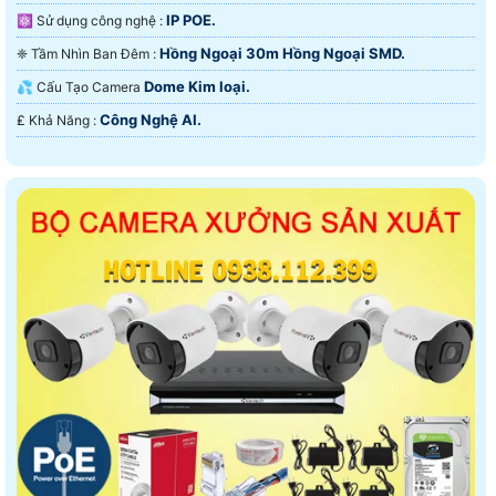
IP POE.
⚛️ Sử dụng công nghệ :
Hồng Ngoại 30m Hồng Ngoại SMD.
❈ Tầm Nhìn Ban Đêm :
Dome Kim loại.
💦 Cấu Tạo Camera
Công Nghệ AI.
️₤ Khả Năng :