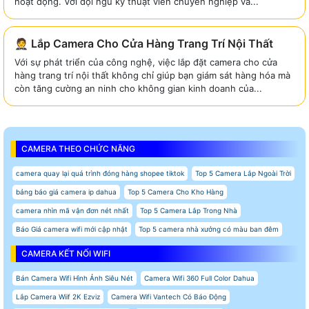
hoạt động. Với đội ngũ kỹ thuật viên chuyên nghiệp và...
🤵 Lắp Camera Cho Cửa Hàng Trang Trí Nội Thất
Với sự phát triển của công nghệ, việc lắp đặt camera cho cửa
hàng trang trí nội thất không chỉ giúp bạn giám sát hàng hóa mà
còn tăng cường an ninh cho không gian kinh doanh của...
CAMERA THEO CHỨC NĂNG
camera quay lại quá trình đóng hàng shopee tiktok
Top 5 Camera Lắp Ngoài Trời
bảng báo giá camera ip dahua
Top 5 Camera Cho Kho Hàng
camera nhìn mã vận đơn nét nhất
Top 5 Camera Lắp Trong Nhà
Báo Giá camera wifi mới cập nhật
Top 5 camera nhà xưởng có màu ban đêm
CAMERA KẾT NỐI WIFI
Bán Camera Wifi Hình Ảnh Siêu Nét
Camera Wifi 360 Full Color Dahua
Lắp Camera Wiif 2K Ezviz
Camera Wifi Vantech Có Báo Động