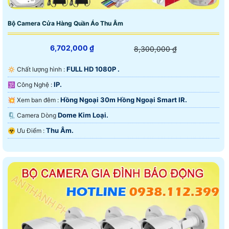
Bộ Camera Cửa Hàng Quần Áo Thu Âm
6,702,000 ₫
8,300,000 ₫
FULL HD 1080P .
🔅 Chất lượng hình :
IP.
🕉️ Công Nghệ :
Hồng Ngoại 30m Hồng Ngoại Smart IR.
💥 Xem ban đêm :
Dome Kim Loại.
🗜️ Camera Dòng
Thu Âm.
️☣️ Ưu Điểm :