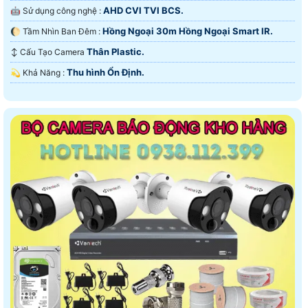
AHD CVI TVI BCS.
🤖️ Sử dụng công nghệ :
Hồng Ngoại 30m Hồng Ngoại Smart IR.
🌔 Tầm Nhìn Ban Đêm :
Thân Plastic.
↕️ Cấu Tạo Camera
Thu hình Ổn Định.
️💫 Khả Năng :