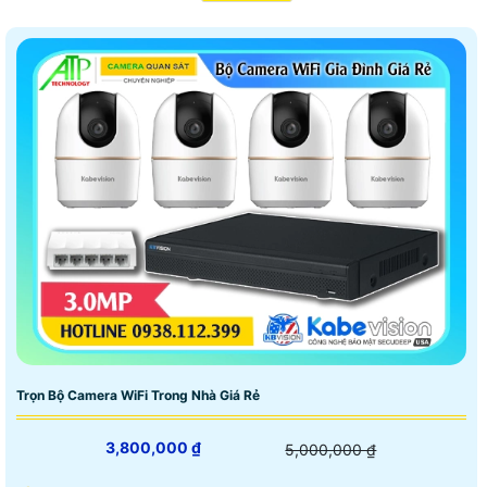
Camera sử dụng chip cmos và sony Starvis Công nghệ giám sát ban đêm tốt
🗨️ Thương hiệu camera kbvision có chính sách chiết
khấu khá hấp dẫn so với nhiều thương hiệu khác. ngoài
camera chất lượng cao giá rẻ Hãng Kbvision còn cung
cấp các thiết bị An Ninh như chuôn cửa màn hình, báo
động chống trộm báo cháy chuyên nghiệp.
Trọn Bộ Camera WiFi Trong Nhà Giá Rẻ
3,800,000 ₫
5,000,000 ₫