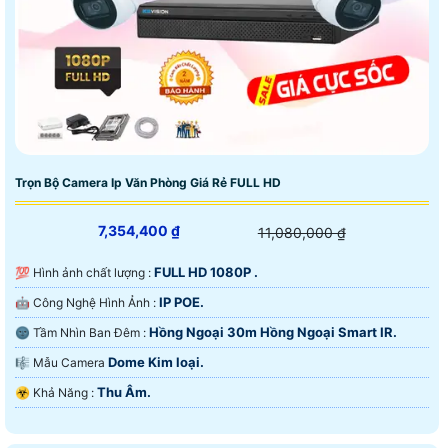
Trọn Bộ Camera Ip Văn Phòng Giá Rẻ FULL HD
7,354,400 ₫
11,080,000 ₫
FULL HD 1080P .
💯 Hình ảnh chất lượng :
IP POE.
🤖️ Công Nghệ Hình Ảnh :
Hồng Ngoại 30m Hồng Ngoại Smart IR.
🌚 Tầm Nhìn Ban Đêm :
Dome Kim loại.
🎼️ Mẫu Camera
Thu Âm.
️☣️ Khả Năng :