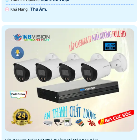
Thu Âm.
️💮 Khả Năng :