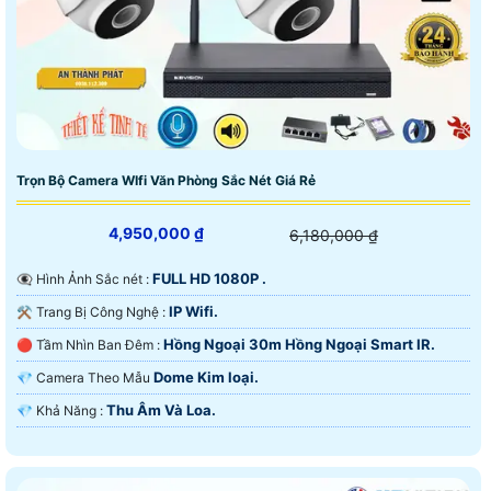
Trọn Bộ Camera WIfi Văn Phòng Sắc Nét Giá Rẻ
4,950,000 ₫
6,180,000 ₫
FULL HD 1080P .
👁️‍🗨 Hình Ảnh Sắc nét :
IP Wifi.
⚒ Trang Bị Công Nghệ :
Hồng Ngoại 30m Hồng Ngoại Smart IR.
🔴 Tầm Nhìn Ban Đêm :
Dome Kim loại.
💎 Camera Theo Mẫu
Thu Âm Và Loa.
️💎 Khả Năng :