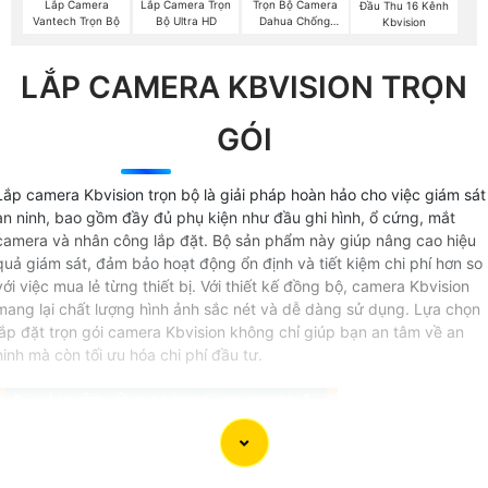
Lắp Camera
Lắp Camera Trọn
Trọn Bộ Camera
Đầu Thu 16 Kênh
Vantech Trọn Bộ
Bộ Ultra HD
Dahua Chống
Kbvision
Trộm
LẮP CAMERA KBVISION TRỌN
GÓI
Lắp camera Kbvision trọn bộ là giải pháp hoàn hảo cho việc giám sát
an ninh, bao gồm đầy đủ phụ kiện như đầu ghi hình, ổ cứng, mắt
camera và nhân công lắp đặt. Bộ sản phẩm này giúp nâng cao hiệu
quả giám sát, đảm bảo hoạt động ổn định và tiết kiệm chi phí hơn so
với việc mua lẻ từng thiết bị. Với thiết kế đồng bộ, camera Kbvision
mang lại chất lượng hình ảnh sắc nét và dễ dàng sử dụng. Lựa chọn
lắp đặt trọn gói camera Kbvision không chỉ giúp bạn an tâm về an
ninh mà còn tối ưu hóa chi phí đầu tư.
〘 VÀI NÉT VỀ CAMERA KBVISION 〛
📜 Camera kbvision được biết đến là thương hiệu của Mỹ
có 3 loại camera chính được thương hiệu này sản xuất đó l