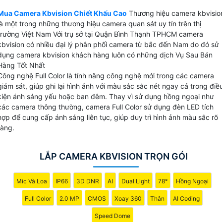
camera IP, camera wifi với thương hiệu kbone và camera
Mua Camera Kbvision Chiết Khấu Cao
Thương hiệu camera kbvisio
HD analog thông thường là HD CVI với chất lượng hình ảnh
là một trong những thương hiệu camera quan sát uy tín trên thị
khá tốt. Camera kbvision tại viêt Nam được sử dụng cho
trường Việt Nam Với trụ sở tại Quận Bình Thạnh TPHCM camera
những dự án nhà nước do tính bảo mật cao dễ dàng tích
kbvision có nhiều đại lý phân phối camera từ bắc đến Nam do đó sử
dụng camera kbvision khách hàng luôn có những dịch Vụ Sau Bán
hợp nhiều hệ thống.
Hàng Tốt Nhất
Công nghệ Full Color là tính năng công nghệ mới trong các camera
giám sát, giúp ghi lại hình ảnh với màu sắc sắc nét ngay cả trong điề
kiện ánh sáng yếu hoặc ban đêm. Thay vì sử dụng hồng ngoại như
các camera thông thường, camera Full Color sử dụng đèn LED tích
💫 Camera Kbvision Sản Xuất Ở Đâu
hợp để cung cấp ánh sáng liên tục, giúp duy trì hình ảnh màu sắc rõ
ràng.
Sản phẩm được sản xuất và nhập khẩu nguyên chiết từ Trung Quốc có nguồn
gốc rõ ràng
₨ Giá Camera Kbvision Như Thế Nào
LẮP CAMERA KBVISION TRỌN GÓI
Giá camera kbvision khá phù hợp với công trình dân dụng cửa hàng gia đình
Mic Và Loa
IP66
3D DNR
AI
Dual Light
78°
Hồng Ngoại
☀ Trụ sở chính hãng camera kbvision
04 Nguyễn Xí, P.26, Q. Bình Thạnh,TP. HCM
Full Color
2.0 MP
CMOS
Xoay 360
Thân
AI Coding
👍️ Thông tin về camera kbvision
Speed Dome