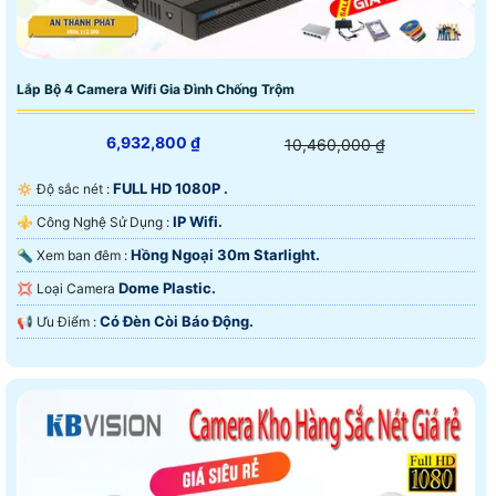
Lắp Bộ 4 Camera Wifi Gia Đình Chống Trộm
6,932,800 ₫
10,460,000 ₫
FULL HD 1080P .
🔅 Độ sắc nét :
IP Wifi.
⚜️ Công Nghệ Sử Dụng :
Hồng Ngoại 30m Starlight.
🔦 Xem ban đêm :
Dome Plastic.
💢 Loại Camera
Có Ðèn Còi Báo Động.
️📢 Ưu Điểm :