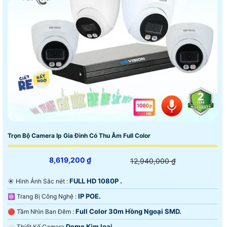
Trọn Bộ Camera Ip Gia Đình Có Thu Âm Full Color
8,619,200 ₫
12,940,000 ₫
FULL HD 1080P .
☀️ Hình Ảnh Sắc nét :
IP POE.
⚛️ Trang Bị Công Nghệ :
Full Color 30m Hồng Ngoại SMD.
🔴 Tầm Nhìn Ban Đêm :
Dome Kim loại.
🌧️ Thiết Kế Camera