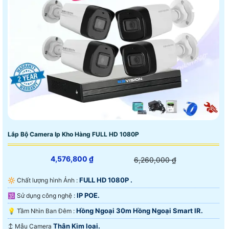
Lắp Bộ Camera Ip Kho Hàng FULL HD 1080P
4,576,800 ₫
6,260,000 ₫
FULL HD 1080P .
🔆 Chất lượng hình Ảnh :
IP POE.
🕉️ Sử dụng công nghệ :
Hồng Ngoại 30m Hồng Ngoại Smart IR.
💡 Tầm Nhìn Ban Đêm :
Thân Kim loại.
↕️ Mẫu Camera