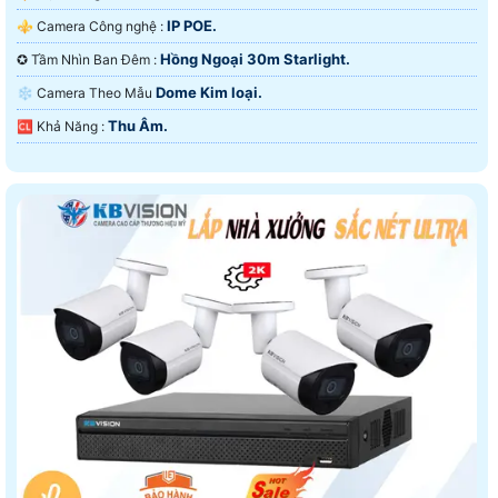
IP POE.
⚜️ Camera Công nghệ :
Hồng Ngoại 30m Starlight.
✪ Tầm Nhìn Ban Đêm :
Dome Kim loại.
❄ Camera Theo Mẫu
Thu Âm.
️🆑 Khả Năng :