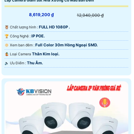
Lắp Camera Giám Sát Nhà Xưởng Có Màu Ban Đêm
8,619,200 ₫
12,940,000 ₫
FULL HD 1080P .
🦉 Chất lượng hình :
IP POE.
🏆 Công Nghệ :
Full Color 30m Hồng Ngoại SMD.
🔅 Xem ban đêm :
Thân Kim loại.
🤹 Loại Camera
Thu Âm.
️🔈 Ưu Điểm :