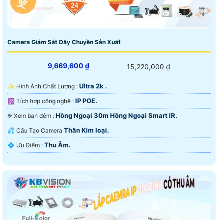
Camera Giám Sát Dây Chuyền Sản Xuất
9,669,600 ₫
15,220,000 ₫
Ultra 2k .
✨ Hình Ành Chất Lượng :
IP POE.
🕉️ Tích hợp công nghệ :
Hồng Ngoại 30m Hồng Ngoại Smart IR.
❈ Xem ban đêm :
Thân Kim loại.
💦 Cấu Tạo Camera
Thu Âm.
️💠 Ưu Điểm :