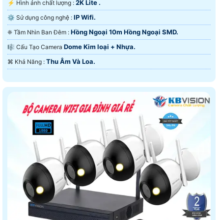
2K Lite .
️⚡ Hình ảnh chất lượng :
IP Wifi.
⚙ Sử dụng công nghệ :
Hồng Ngoại 10m Hồng Ngoại SMD.
❈ Tầm Nhìn Ban Đêm :
Dome Kim loại + Nhựa.
🎼️ Cấu Tạo Camera
Thu Âm Và Loa.
️⌘ Khả Năng :