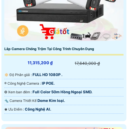
Lắp Camera Chống Trộm Tại Công Trình Chuyên Dụng
11,315,200 ₫
17,640,000 ₫
FULL HD 1080P .
🔅 Độ Phân giải :
IP POE.
®️ Công Nghệ Camera :
Full Color 50m Hồng Ngoại SMD.
❂ Xem ban đêm :
Dome Kim loại.
🔩 Camera Thiết Kế
Công Nghệ AI.
️♚ Ưu Điểm :