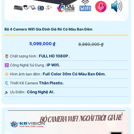
Bộ 4 Camera Wifi Gia Đình Giá Rẻ Có Màu Ban Đêm
5,099,000 ₫
8,860,000 ₫
FULL HD 1080P .
🦉 Chất lượng hình :
IP Wifi.
🕉️ Công Nghệ Sử Dụng :
Full Color 30m Có Màu Ban Ðêm.
🔅 Hình ảnh ban đêm :
Thân Plastic.
🗜️ Thiết Kế Camera
Công Nghệ AI.
️🔈 Ưu Điểm :