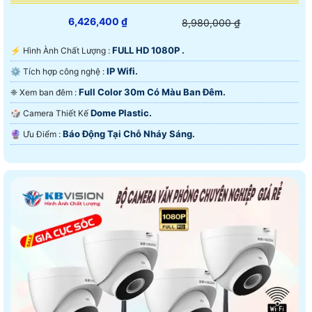
6,426,400 ₫
8,980,000 ₫
FULL HD 1080P .
️⚡ Hình Ành Chất Lượng :
IP Wifi.
⚙ Tích hợp công nghệ :
Full Color 30m Có Màu Ban Ðêm.
❈ Xem ban đêm :
Dome Plastic.
🎲 Camera Thiết Kế
Báo Động Tại Chỗ Nháy Sáng.
️🔮 Ưu Điểm :