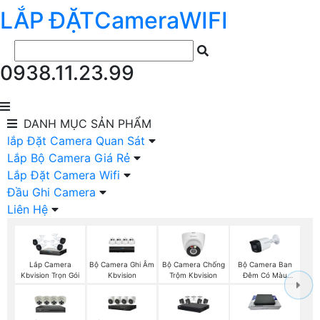
LẮP ĐẶT
Camera
WIFI
0938.11.23.99
DANH MỤC
SẢN PHẨM
lắp Đặt Camera Quan Sát
Lắp Bộ Camera Giá Rẻ
Lắp Đặt Camera Wifi
Đầu Ghi Camera
Liên Hệ
Bộ Camera Ghi Âm
Bộ Camera Chống
Bộ Camera Ban
Lắp Camera
Kbvision
Trộm Kbvision
Đêm Có Màu
Kbvision Trọn Gói
Kbvision