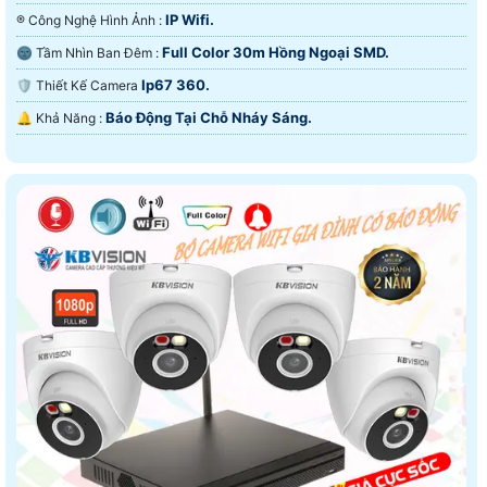
IP Wifi.
®️ Công Nghệ Hình Ảnh :
Full Color 30m Hồng Ngoại SMD.
🌚 Tầm Nhìn Ban Đêm :
Ip67 360.
🛡 Thiết Kế Camera
Báo Động Tại Chỗ Nháy Sáng.
️🔔 Khả Năng :