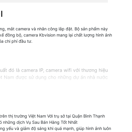
I
cứng, mắt camera và nhân công lắp đặt. Bộ sản phẩm này
t kế đồng bộ, camera Kbvision mang lại chất lượng hình ảnh
a chi phí đầu tư.
ất đó là camera IP, camera wifi với thương hiệu
viêt Nam được sử dụng cho những dự án nhà nước
hiết từ Trung Quốc có nguồn gốc rõ ràng
ên thị trường Việt Nam Với trụ sở tại Quận Bình Thạnh
 dân dụng cửa hàng gia đình
có những dịch Vụ Sau Bán Hàng Tốt Nhất
áng yếu và giảm độ sáng khi quá mạnh, giúp hình ảnh luôn