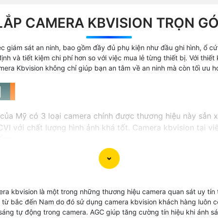
LẮP CAMERA KBVISION TRỌN GÓ
iệc giám sát an ninh, bao gồm đầy đủ phụ kiện như đầu ghi hình, ổ 
h và tiết kiệm chi phí hơn so với việc mua lẻ từng thiết bị. Với thiế
mera Kbvision không chỉ giúp bạn an tâm về an ninh mà còn tối ưu hó
 〛
của Mỹ có 3 loại camera chính được thương hiệu này sản xu
I với chất lượng hình ảnh khá tốt. Camera kbvision tại 
ống.
Sản phẩm được sản xuất và nhập khẩu nguyên c
a kbvision là một trong những thương hiệu camera quan sát uy tín tr
Giá camera kbvision khá phù hợp với công trình
a từ bắc đến Nam do đó sử dụng camera kbvision khách hàng luôn 
 sáng tự động trong camera. AGC giúp tăng cường tín hiệu khi ánh s