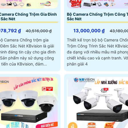
 Camera Chống Trộm Gia Đình
Bộ Camera Chống Trộm Công T
Sắc Nét
Sắc Nét
078,792 ₫
13,000,000 ₫
40,516,000 ₫
43,180,0
bộ Camera Chống trộm gia
Thiết kế trọn bộ bộ Camera Chố
Đêm Sắc Nét KBvision là giải
Trộm Công Trình Sắc Nét KBvisio
inh đáng tin cậy cho gia đình
đa dạng với nhiều mẫu mã phon
chiết khấu cao và cạnh tranh. Với độ
 tiến của KBvision, đảm...
phân giải 4