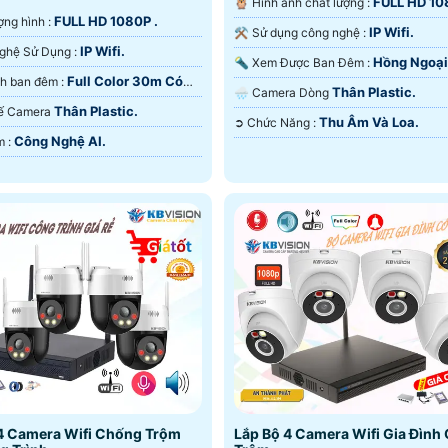
FULL HD 10
🦉 Hình ảnh chất lượng :
FULL HD 1080P .
lượng hình :
IP Wifi.
⚒ Sử dụng công nghệ :
IP Wifi.
🕉️ Công Nghệ Sử Dụng :
Hồng Ngoạ
🔦 Xem Được Ban Đêm :
Full Color 30m Có
🔅 Hình ảnh ban đêm :
Hồng Ngoại SMD.
Thân Plastic.
🌧️ Camera Dòng
 Ðêm.
Thân Plastic.
t Kế Camera
Thu Âm Và Loa.
️➲ Chức Năng :
Công Nghệ AI.
️🔈 Ưu Điểm :
4 Camera Wifi Chống Trộm
Lắp Bộ 4 Camera Wifi Gia Đình