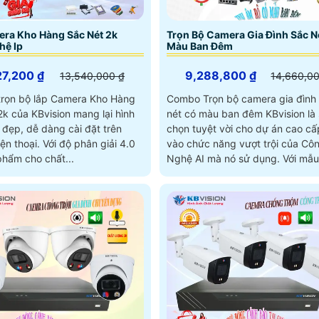
ra Kho Hàng Sắc Nét 2k
Trọn Bộ Camera Gia Đình Sắc N
hệ Ip
Màu Ban Đêm
27,200 ₫
9,288,800 ₫
13,540,000 ₫
14,660,0
 trọn bộ lắp Camera Kho Hàng
Combo Trọn bộ camera gia đình
k của KBvision mang lại hình
nét có màu ban đêm KBvision là 
 đẹp, dễ dàng cài đặt trên
chọn tuyệt vời cho dự án cao cấ
 Với độ phân giải 4.0
vào chức năng vượt trội của Cô
phẩm cho chất...
Nghệ AI mà nó sử dụng