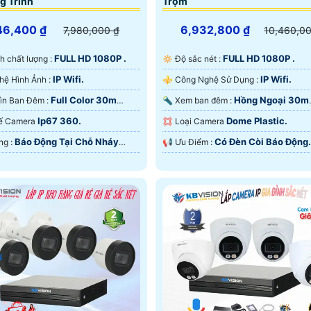
g Trình
Trộm
46,400 ₫
6,932,800 ₫
7,980,000 ₫
10,460,0
FULL HD 1080P .
FULL HD 1080P .
ảnh chất lượng :
🔅 Độ sắc nét :
IP Wifi.
IP Wifi.
®️ Công Nghệ Hình Ảnh :
⚜️ Công Nghệ Sử Dụng :
Full Color 30m
Hồng Ngoại 30m
🌚 Tầm Nhìn Ban Đêm :
🔦 Xem ban đêm :
ại SMD.
Starlight.
Ip67 360.
Dome Plastic.
t Kế Camera
💢 Loại Camera
Báo Động Tại Chỗ Nháy
Có Ðèn Còi Báo Động.
️🔔 Khả Năng :
️📢 Ưu Điểm :
u