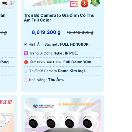
Sản
Trọn Bộ Camera Ip Gia Đình Có Thu
Âm Full Color
8,619,200 ₫
00 ₫
12,940,000 ₫
FULL HD 1080P .
☀️ Hình Ảnh Sắc nét :
IP POE.
⚛️ Trang Bị Công Nghệ :
Hồng
Full Color 30m
🔴 Tầm Nhìn Ban Đêm :
Hồng Ngoại SMD.
Dome Kim loại.
🌧️ Thiết Kế Camera
Thu Âm.
️💮 Khả Năng :