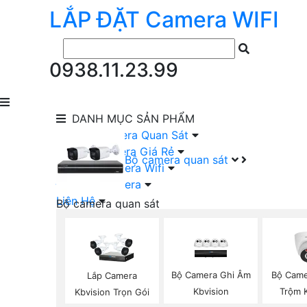
LẮP ĐẶT
Camera
WIFI
0938.11.23.99
DANH MỤC
SẢN PHẨM
lắp Đặt Camera Quan Sát
Lắp Bộ Camera Giá Rẻ
Bộ camera quan sát
Lắp Đặt Camera Wifi
Đầu Ghi Camera
Liên Hệ
Bộ camera quan sát
Camera HIKVISION Trọn Bộ
Camera KBVISION Trọn Bộ
Camera DAHUA Trọn Bộ
Camera giá Rẻ Trọn Bộ
Bộ Camera Ghi Âm
Bộ Came
Lắp Camera
Bộ Camera Nên Dùng
Kbvision
Trộm 
Kbvision Trọn Gói
Bộ Camera Có Màu Ban Đêm