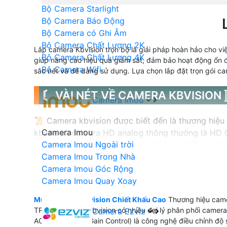
Bộ Camera Starlight
Bộ Camera Báo Động
Bộ Camera có Ghi Âm
Bộ Camera Chất Lượng 2K
Lắp camera Kbvision trọn bộ là giải pháp hoàn hảo cho v
Bộ Camera Chất Lượng 4K
giúp nâng cao hiệu quả giám sát, đảm bảo hoạt động ổn địn
Bộ Camera Wifi
sắc nét và dễ dàng sử dụng. Lựa chọn lắp đặt trọn gói ca
〘 VÀI NÉT VỀ CAMERA KBVISION
Camera Imou
📜 Camera kbvision được biết đến là thương hiệu 
Camera Imou
kbone và camera HD analog thông thường là HD CV
Camera Imou Ngoài trời
do tính bảo mật cao dễ dàng tích hợp nhiều hệ th
Camera Imou Trong Nhà
Camera Imou Góc Rộng
Camera Imou Quay Xoay
💫 Camera Kbvision Sản Xuất Ở Đâu
Mua Camera Kbvision Chiết Khấu Cao
Thương hiệu camer
TPHCM camera kbvision có nhiều đại lý phân phối camer
Camera Ezviz
₨ Giá Camera Kbvision Như Thế Nào
AGC (Automatic Gain Control) là công nghệ điều chỉnh độ