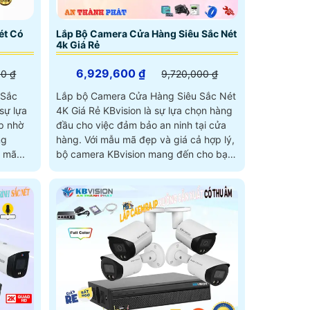
ét Có
Lắp Bộ Camera Cửa Hàng Siêu Sắc Nét
4k Giá Rẻ
6,929,600 ₫
00 ₫
9,720,000 ₫
 Sắc
Lắp bộ Camera Cửa Hàng Siêu Sắc Nét
sự lựa
4K Giá Rẻ KBvision là sự lựa chọn hàng
p nhờ
đầu cho việc đảm bảo an ninh tại cửa
ng
hàng. Với mẫu mã đẹp và giá cả hợp lý,
. Với mẫu mã...
bộ camera KBvision mang đến cho bạn
chất lượng hình ảnh sắc nét với độ phân
giải cao 4K