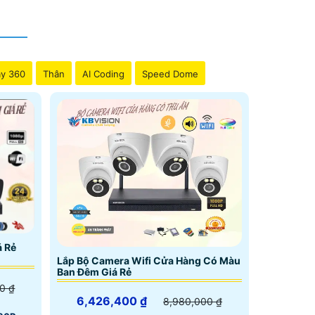
g nghệ giám sát ban đêm tốt
y 360
Thân
AI Coding
Speed Dome
ài camera chất lượng cao giá rẻ Hãng Kbvision
.
á Rẻ
Lắp Bộ Camera Wifi Cửa Hàng Có Màu
Ban Đêm Giá Rẻ
0 ₫
6,426,400 ₫
8,980,000 ₫