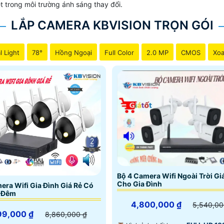
04 Nguyễn Xí, P.26, Q. Bình Thạnh,TP. HCM
t trong môi trường ánh sáng thay đổi.
LẮP CAMERA KBVISION TRỌN GÓI
Camera sử dụng chip cmos và sony Starvis Côn
l Light
78°
Hồng Ngoại
Full Color
2.0 MP
CMOS
Xoa
chiết khấu khá hấp dẫn so với nhiều thương hiệu khác. ngo
cửa màn hình, báo động chống trộm báo cháy chuyên nghiệp
Bộ 4 Camera Wifi Ngoài Trời Gi
Cho Gia Đình
era Wifi Gia Đình Giá Rẻ Có
 Đêm
4,800,000 ₫
5,540,00
99,000 ₫
8,860,000 ₫