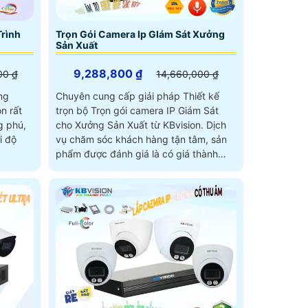
rình
Trọn Gói Camera Ip GIám Sát Xưởng
Sản Xuất
9,288,800 ₫
00 ₫
14,660,000 ₫
ng
Chuyên cung cấp giải pháp Thiết kế
n rất
trọn bộ Trọn gói camera IP Giám Sát
g phú,
cho Xưởng Sản Xuất từ KBvision. Dịch
vụ chăm sóc khách hàng tận tâm, sản
phẩm được đánh giá là có giá thành
phù hợp và chất lượng hàng đầu trên
thị trường