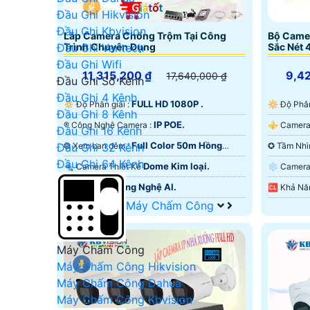
Đầu Ghi Hikvision
Đầu Ghi Kbvision
Lắp Camera Chống Trộm Tại Công
Bộ Came
Trình Chuyên Dụng
Sắc Nét 
Đầu Ghi Vantech
Đầu Ghi Wifi
11,315,200 ₫
9,4
17,640,000 ₫
Đầu Ghi Số Kênh
Đầu Ghi 4 Kênh
FULL HD 1080P .
🔅 Độ Phân giải :
🔆 Độ Phâ
Đầu Ghi 8 Kênh
IP POE.
®️ Công Nghệ Camera :
Đầu Ghi 16 Kênh
Full Color 50m Hồng
❂ Xem ban đêm :
Đầu Ghi 32 Kênh
Ngoại SMD.
Starlight.
Đầu Ghi 64 Kênh
Dome Kim loại.
🔩 Camera Thiết Kế
❄ Came
Công Nghệ AI.
️♚ Ưu Điểm :
Máy Chấm Công
Máy Chấm Công
Máy Chấm Công Hikvision
Máy Chấm Công Dahua
Máy Chấm Công Kbvision