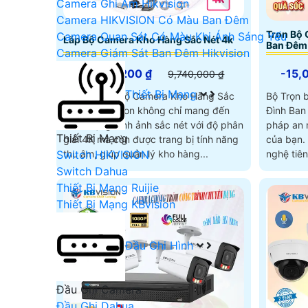
Camera Ghi Âm Hikvision
Camera HIKVISION Có Màu Ban Đêm
Trọn Bộ
Camera Quan Sát Có Màu Khi Ánh Sáng Yếu
Lắp Bộ Camera Kho Hàng Sắc Nét 4k
Ban Đêm 
Camera Giám Sát Ban Đêm Hikvision
6,943,200 ₫
-15,
9,740,000 ₫
Thiết Bị Mạng
Combo Lắp Bộ Camera Kho Hàng Sắc
Bộ Trọn 
Nét 4k KBvision không chỉ mang đến
Đình Ban 
chất lượng hình ảnh sắc nét với độ phân
pháp an n
Thiết Bị Mạng
giải 4K mà còn được trang bị tính năng
của bạn. Sản phẩm này sử dụng công
Switch HIKVISION
thu âm, giúp quản lý kho hàng...
nghệ tiên
Switch Dahua
Thiết Bị Mạng Ruijie
Thiết Bị Mạng KBvision
Đầu Ghi Hình
Đầu Ghi Camera
Đầu Ghi Dahua