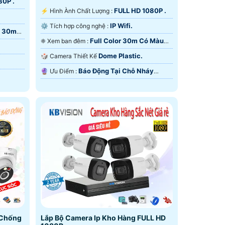
80P .
FULL HD 1080P .
️⚡ Hình Ành Chất Lượng :
IP Wifi.
⚙ Tích hợp công nghệ :
i 30m
Full Color 30m Có Màu
❈ Xem ban đêm :
Ban Ðêm.
Dome Plastic.
🎲 Camera Thiết Kế
Báo Động Tại Chỗ Nháy
️🔮 Ưu Điểm :
Sáng.
 Chống
Lắp Bộ Camera Ip Kho Hàng FULL HD