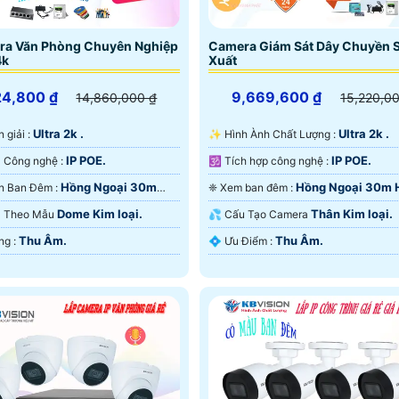
ra Văn Phòng Chuyên Nghiệp
Camera Giám Sát Dây Chuyền 
4k
Xuất
24,800 ₫
9,669,600 ₫
14,860,000 ₫
15,220,0
Ultra 2k .
Ultra 2k .
n giải :
✨ Hình Ành Chất Lượng :
IP POE.
IP POE.
⚜️ Camera Công nghệ :
🕉️ Tích hợp công nghệ :
Hồng Ngoại 30m
Hồng Ngoại 30m 
✪ Tầm Nhìn Ban Đêm :
❈ Xem ban đêm :
Ngoại Smart IR.
Dome Kim loại.
Thân Kim loại.
ra Theo Mẫu
💦 Cấu Tạo Camera
Thu Âm.
Thu Âm.
️🆑 Khả Năng :
️💠 Ưu Điểm :