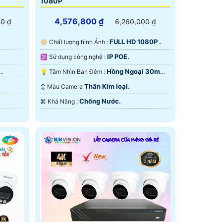
1080P
4,576,800 ₫
00 ₫
6,260,000 ₫
FULL HD 1080P .
🔆 Chất lượng hình Ảnh :
IP POE.
🕉️ Sử dụng công nghệ :
Hồng Ngoại 30m
💡 Tầm Nhìn Ban Đêm :
Hồng Ngoại Smart IR.
Thân Kim loại.
↕️ Mẫu Camera
Chống Nước.
️⌘ Khả Năng :