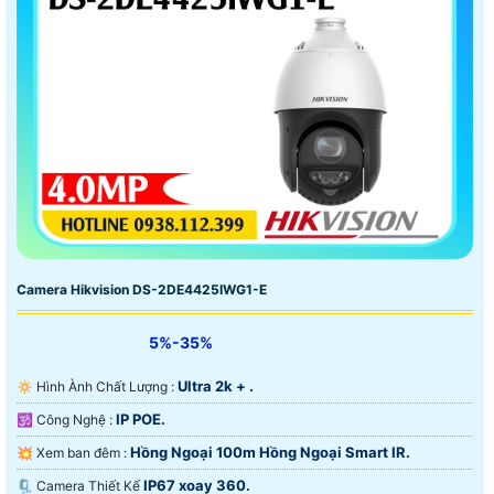
Camera Hikvision DS-2DE4425IWG1-E
5%-35%
Ultra 2k + .
🔅 Hình Ành Chất Lượng :
IP POE.
🕉️ Công Nghệ :
Hồng Ngoại 100m Hồng Ngoại Smart IR.
💥 Xem ban đêm :
IP67 xoay 360.
🗜️ Camera Thiết Kế