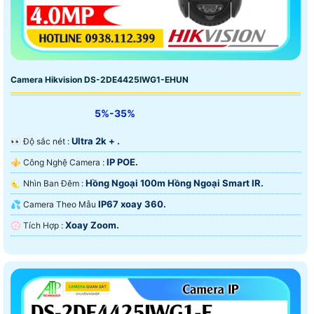
Camera Hikvision DS-2DE4425IWG1-EHUN
5%-35%
Ultra 2k + .
️👀 Độ sắc nét :
IP POE.
⚜️ Công Nghệ Camera :
Hồng Ngoại 100m Hồng Ngoại Smart IR.
🌜 Nhìn Ban Đêm :
IP67 xoay 360.
💦 Camera Theo Mẫu
Xoay Zoom.
️💮 Tích Hợp :