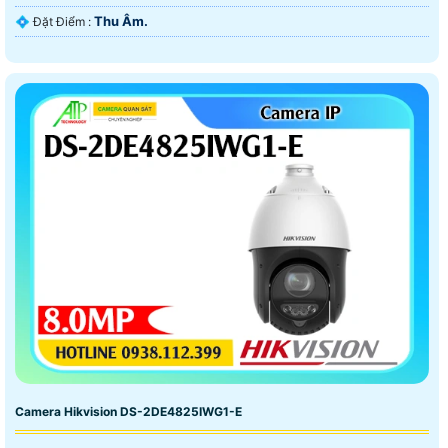
Thu Âm.
️💠 Đặt Điểm :
Camera Hikvision DS-2DE4825IWG1-E