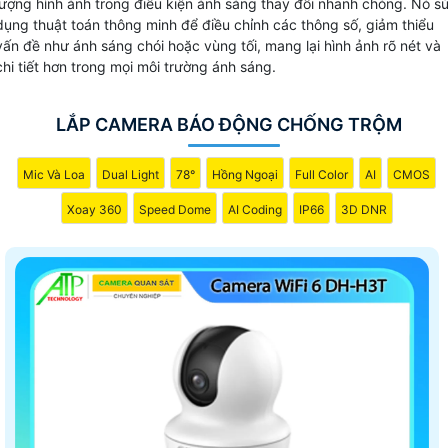
lượng hình ảnh trong điều kiện ánh sáng thay đổi nhanh chóng. Nó s
dụng thuật toán thông minh để điều chỉnh các thông số, giảm thiểu
vấn đề như ánh sáng chói hoặc vùng tối, mang lại hình ảnh rõ nét và
chi tiết hơn trong mọi môi trường ánh sáng.
LẮP CAMERA BÁO ĐỘNG CHỐNG TRỘM
Mic Và Loa
Dual Light
78°
Hồng Ngoại
Full Color
AI
CMOS
Xoay 360
Speed Dome
AI Coding
IP66
3D DNR