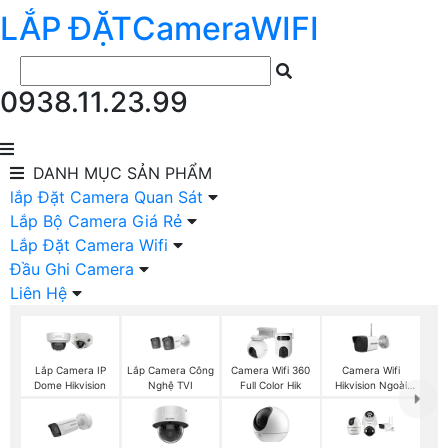
LẮP ĐẶT
Camera
WIFI
0938.11.23.99
DANH MỤC
SẢN PHẨM
lắp Đặt Camera Quan Sát
Lắp Bộ Camera Giá Rẻ
Lắp Đặt Camera Wifi
Đầu Ghi Camera
Liên Hệ
Lắp Camera Công
Camera Wifi
Lắp Camera IP
Camera Wifi 360
Nghệ TVI
Hikvision Ngoài
Dome Hikvision
Full Color Hik
Trời