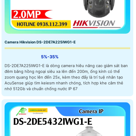
Camera Hikvision DS-2DE7A225IWG1-E
5%-35%
DS-2DE7A225IWG1-E là dòng camera hiêu năng cao giám sát ban
đêm bằng hồng ngoại siêu xa lên đến 200m, ống kính có thể
zoom quang học lên đến 25x, kèm theo đấy là trí tuệ nhân tạo
AcuSense giúp tìm keiesm nhanh chóng, tích hợp khe cắm thẻ
nhớ 512Gb và chuẩn chống nước IP 67