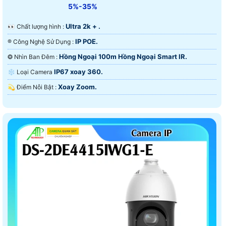
5%-35%
Ultra 2k + .
️👀 Chất lượng hình :
IP POE.
®️ Công Nghệ Sử Dụng :
Hồng Ngoại 100m Hồng Ngoại Smart IR.
❂ Nhìn Ban Đêm :
IP67 xoay 360.
❄ Loại Camera
Xoay Zoom.
️💫 Điểm Nỗi Bật :