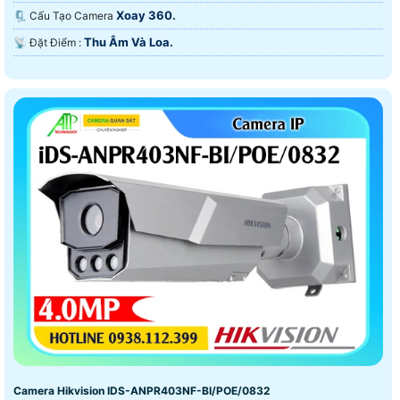
Xoay 360.
🗜️ Cấu Tạo Camera
Thu Âm Và Loa.
️📡 Đặt Điểm :
Camera Hikvision IDS-ANPR403NF-BI/POE/0832