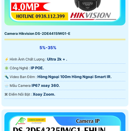
Camera Hikvision DS-2DE4415IWG1-E
5%-35%
Ultra 2k + .
️⚡ Hình Ành Chất Lượng :
IP POE.
✳️ Công Nghệ :
Hồng Ngoại 100m Hồng Ngoại Smart IR.
🔦 Video Ban Đêm :
IP67 xoay 360.
🌧️ Mẫu Camera
Xoay Zoom.
️⌘ Điểm Nỗi Bật :