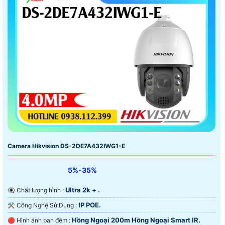
Camera Hikvision DS-2DE7A432IWG1-E
5%-35%
Ultra 2k + .
👁️‍🗨 Chất lượng hình :
IP POE.
⚒ Công Nghệ Sử Dụng :
Hồng Ngoại 200m Hồng Ngoại Smart IR.
🔴 Hình ảnh ban đêm :