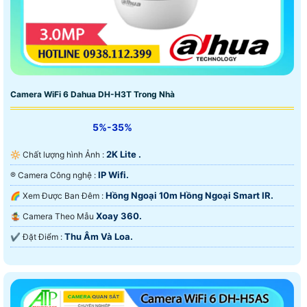
Camera WiFi 6 Dahua DH-H3T Trong Nhà
5%-35%
2K Lite .
🔆 Chất lượng hình Ảnh :
IP Wifi.
®️ Camera Công nghệ :
Hồng Ngoại 10m Hồng Ngoại Smart IR.
🌈 Xem Được Ban Đêm :
Xoay 360.
🤹 Camera Theo Mẫu
Thu Âm Và Loa.
️✔️ Đặt Điểm :