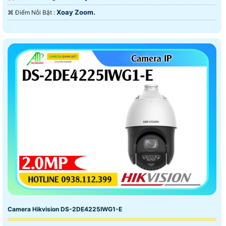
Xoay Zoom.
️⌘ Điểm Nỗi Bật :
Camera Hikvision DS-2DE4225IWG1-E