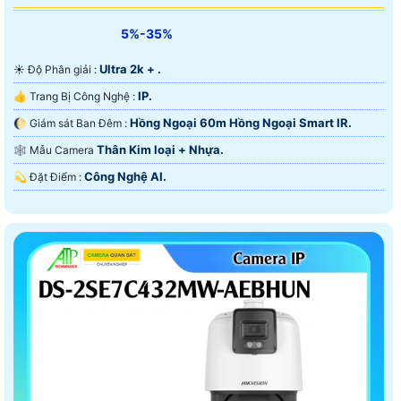
5%-35%
Ultra 2k + .
☀️ Độ Phân giải :
IP.
👍 Trang Bị Công Nghệ :
Hồng Ngoại 60m Hồng Ngoại Smart IR.
🌔 Giám sát Ban Đêm :
Thân Kim loại + Nhựa.
🕸️ Mẫu Camera
Công Nghệ AI.
️💫 Đặt Điểm :