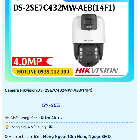
Camera Hikvision DS-2SE7C432MW-AEB(14F1)
5%-35%
Ultra 2k + .
👁 Chất lượng hình :
IP.
🏆 Công Nghệ Sử Dụng :
Hồng Ngoại 10m Hồng Ngoại SMD.
✪ Hình ảnh ban đêm :