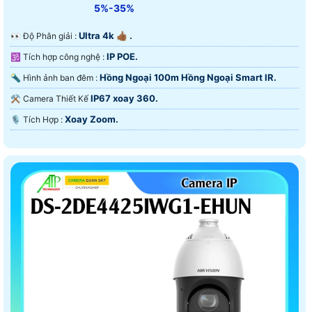
5%-35%
Ultra 4k 👍🏾 .
️👀 Độ Phân giải :
IP POE.
🕉️ Tích hợp công nghệ :
Hồng Ngoại 100m Hồng Ngoại Smart IR.
🔦 Hình ảnh ban đêm :
IP67 xoay 360.
⚒ Camera Thiết Kế
Xoay Zoom.
️🎙 Tích Hợp :