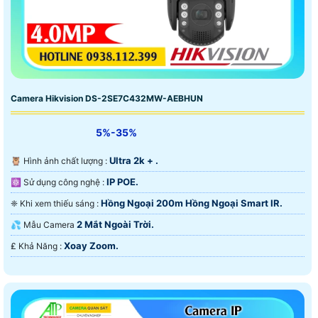
Camera Hikvision DS-2SE7C432MW-AEBHUN
5%-35%
Ultra 2k + .
🦉 Hình ảnh chất lượng :
IP POE.
⚛️ Sử dụng công nghệ :
Hồng Ngoại 200m Hồng Ngoại Smart IR.
❈ Khi xem thiếu sáng :
2 Mắt Ngoài Trời.
💦 Mẫu Camera
Xoay Zoom.
️₤ Khả Năng :