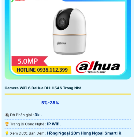
Camera WiFi 6 DaHua DH-H5AS Trong Nhà
5%-35%
3k .
👁️‍🗨 Độ Phân giải :
IP Wifi.
🏆 Trang Bị Công Nghệ :
Hồng Ngoại 20m Hồng Ngoại Smart IR.
💡 Xem Được Ban Đêm :