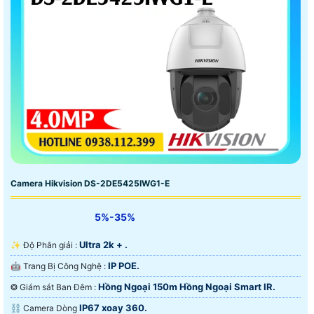
Camera Hikvision DS-2DE5425IWG1-E
5%-35%
Ultra 2k + .
✨ Độ Phân giải :
IP POE.
🤖️ Trang Bị Công Nghệ :
Hồng Ngoại 150m Hồng Ngoại Smart IR.
❂ Giám sát Ban Đêm :
IP67 xoay 360.
⛓ Camera Dòng