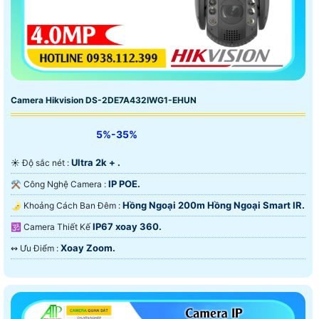
Camera Hikvision DS-2DE7A432IWG1-EHUN
5%-35%
Ultra 2k + .
☀️ Độ sắc nét :
IP POE.
⚒ Công Nghệ Camera :
Hồng Ngoại 200m Hồng Ngoại Smart IR.
🌛 Khoảng Cách Ban Đêm :
IP67 xoay 360.
🕉️ Camera Thiết Kế
Xoay Zoom.
️↭ Ưu Điểm :