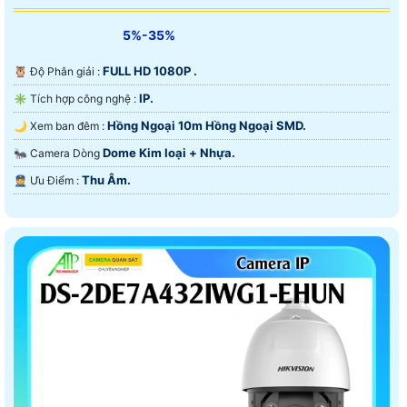
5%-35%
FULL HD 1080P .
🦉 Độ Phân giải :
IP.
✳️ Tích hợp công nghệ :
Hồng Ngoại 10m Hồng Ngoại SMD.
🌙 Xem ban đêm :
Dome Kim loại + Nhựa.
🐜 Camera Dòng
Thu Âm.
️👮 Ưu Điểm :