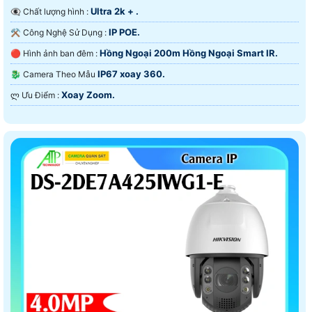
Ultra 2k + .
👁️‍🗨 Chất lượng hình :
IP POE.
⚒ Công Nghệ Sử Dụng :
Hồng Ngoại 200m Hồng Ngoại Smart IR.
🔴 Hình ảnh ban đêm :
IP67 xoay 360.
🐉️ Camera Theo Mẫu
Xoay Zoom.
️ლ Ưu Điểm :