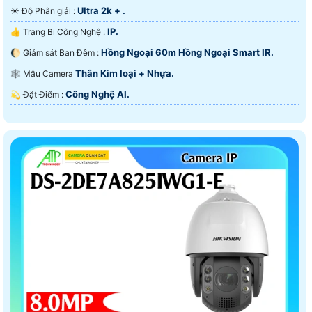
Ultra 2k + .
☀️ Độ Phân giải :
IP.
👍 Trang Bị Công Nghệ :
Hồng Ngoại 60m Hồng Ngoại Smart IR.
🌔 Giám sát Ban Đêm :
Thân Kim loại + Nhựa.
🕸️ Mẫu Camera
Công Nghệ AI.
️💫 Đặt Điểm :