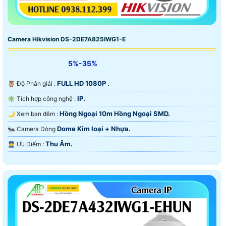
Camera Hikvision DS-2DE7A825IWG1-E
5%-35%
FULL HD 1080P .
🦉 Độ Phân giải :
IP.
✳️ Tích hợp công nghệ :
Hồng Ngoại 10m Hồng Ngoại SMD.
🌙 Xem ban đêm :
Dome Kim loại + Nhựa.
🐜 Camera Dòng
Thu Âm.
️👮 Ưu Điểm :