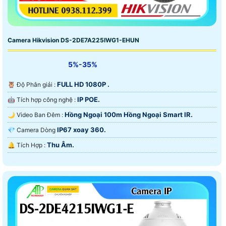
Camera Hikvision DS-2DE7A225IWG1-EHUN
5%-35%
FULL HD 1080P .
🦉 Độ Phân giải :
IP POE.
🤖️ Tích hợp công nghệ :
Hồng Ngoại 100m Hồng Ngoại Smart IR.
🌙 Video Ban Đêm :
IP67 xoay 360.
💎 Camera Dòng
Thu Âm.
️🔔 Tích Hợp :