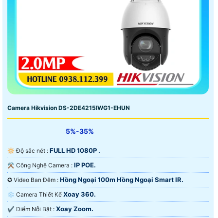
Camera Hikvision DS-2DE4215IWG1-EHUN
5%-35%
FULL HD 1080P .
🔆 Độ sắc nét :
IP POE.
⚒ Công Nghệ Camera :
Hồng Ngoại 100m Hồng Ngoại Smart IR.
✪ Video Ban Đêm :
Xoay 360.
❄ Camera Thiết Kế
Xoay Zoom.
️✔️ Điểm Nỗi Bật :