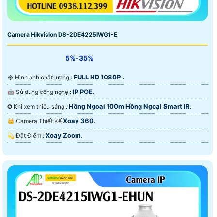
Camera Hikvision DS-2DE4225IWG1-E
5%-35%
FULL HD 1080P .
☀️ Hình ảnh chất lượng :
IP POE.
🤖️ Sử dụng công nghệ :
Hồng Ngoại 100m Hồng Ngoại Smart IR.
✪ Khi xem thiếu sáng :
Xoay 360.
👑 Camera Thiết Kế
Xoay Zoom.
️💫 Đặt Điểm :