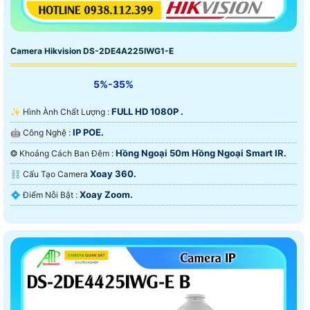
Camera Hikvision DS-2DE4A225IWG1-E
5%-35%
FULL HD 1080P .
✨ Hình Ành Chất Lượng :
IP POE.
🤖️ Công Nghệ :
Hồng Ngoại 50m Hồng Ngoại Smart IR.
❂ Khoảng Cách Ban Đêm :
Xoay 360.
⛓ Cấu Tạo Camera
Xoay Zoom.
️💠 Điểm Nỗi Bật :