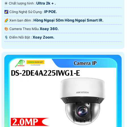
Ultra 2k + .
☀️ Chất lượng hình :
IP POE.
🌠 Công Nghệ Sử Dụng :
Hồng Ngoại 50m Hồng Ngoại Smart IR.
🌈 Xem ban đêm :
Xoay 360.
🎨 Camera Theo Mẫu
Xoay Zoom.
️🎙 Điểm Nỗi Bật :