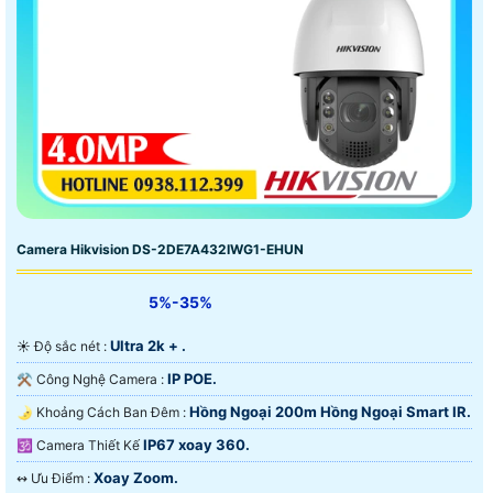
Camera Hikvision DS-2DE7A432IWG1-EHUN
5%-35%
Ultra 2k + .
☀️ Độ sắc nét :
IP POE.
⚒ Công Nghệ Camera :
Hồng Ngoại 200m Hồng Ngoại Smart IR.
🌛 Khoảng Cách Ban Đêm :
IP67 xoay 360.
🕉️ Camera Thiết Kế
Xoay Zoom.
️↭ Ưu Điểm :