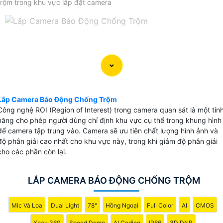
trộm trong khu vực lắp đặt camera
Lắp Camera Báo Động Chống Trộm
Công nghệ ROI (Region of Interest) trong camera quan sát là một tín
năng cho phép người dùng chỉ định khu vực cụ thể trong khung hình
để camera tập trung vào. Camera sẽ ưu tiên chất lượng hình ảnh và
độ phân giải cao nhất cho khu vực này, trong khi giảm độ phân giải
cho các phần còn lại.
LẮP CAMERA BÁO ĐỘNG CHỐNG TRỘM
Mic Và Loa
Dual Light
78°
Hồng Ngoại
Full Color
AI
CMOS
Xoay 360
Speed Dome
AI Coding
IP66
3D DNR