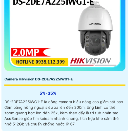
Camera Hikvision DS-2DE7A225IWG1-E
5%-35%
DS-2DE7A225IWG1-E là dòng camera hiêu năng cao giám sát ban
đêm bằng hồng ngoại siêu xa lên đến 200m, ống kính có thể
zoom quang học lên đến 25x, kèm theo đấy là trí tuệ nhân tạo
AcuSense giúp tìm keiesm nhanh chóng, tích hợp khe cắm thẻ
nhớ 512Gb và chuẩn chống nước IP 67