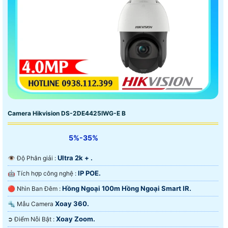
Camera Hikvision DS-2DE4425IWG-E B
5%-35%
Ultra 2k + .
👁 Độ Phân giải :
IP POE.
🤖️ Tích hợp công nghệ :
Hồng Ngoại 100m Hồng Ngoại Smart IR.
🔴 Nhìn Ban Đêm :
Xoay 360.
🔩 Mẫu Camera
Xoay Zoom.
️➲ Điểm Nỗi Bật :