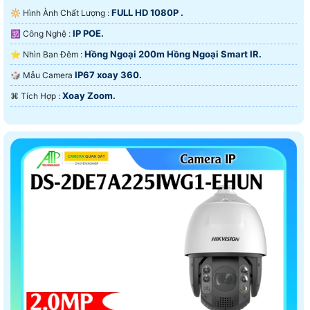
FULL HD 1080P .
🔆 Hình Ành Chất Lượng :
IP POE.
🕉️ Công Nghệ :
Hồng Ngoại 200m Hồng Ngoại Smart IR.
⭐ Nhìn Ban Đêm :
IP67 xoay 360.
🎲 Mẫu Camera
Xoay Zoom.
️⌘ Tích Hợp :