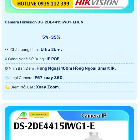
Camera Hikvision DS-2DE4415IWG1-EHUN
5%-35%
Ultra 2k + .
️👀 Chất lượng hình :
IP POE.
®️ Công Nghệ Sử Dụng :
Hồng Ngoại 100m Hồng Ngoại Smart IR.
❂ Nhìn Ban Đêm :
IP67 xoay 360.
❄ Loại Camera
Xoay Zoom.
️💫 Điểm Nỗi Bật :