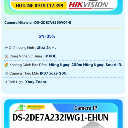
Camera Hikvision DS-2DE7A425IWG1-E
5%-35%
Ultra 2k + .
☀️ Chất lượng hình :
IP POE.
⚒ Công Nghệ Sử Dụng :
Hồng Ngoại 200m Hồng Ngoại Smart IR.
🌈 Khoảng Cách Ban Đêm :
IP67 xoay 360.
🛡 Camera Theo Mẫu
Xoay Zoom.
️↭ Tích Hợp :