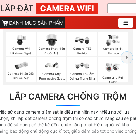
LẮP ĐẶT
CAMERA WIFI
DANH MỤC SẢN PHẨM
Camera Wifi
Camera Phát Hiện
Camera PTZ
Camera Ip 4k
Hikvision Ngoài
Khuôn Mặt
Hikvision
Hikvision
Trời 360
Hikvision
Camera Nhận Diện
Camera Chip
Camera Thu Âm
Camera Ip Full
Khuôn Mặt
Progressive Scan
Dahua Trong Nhà
Color
Hikvision
CMOS Hikvision
LẮP CAMERA CHỐNG TRỘM
việc sử dụng camera giám sát là điều mà hiện nay nhiều người lựa
chọn, khi lắp đặt camera chống trộm thì có các chức năng sau sẽ ph
hợp để sử dụng có thể kể đến, chức năng phát hiện người và khả
năng báo động chủ động cực kì tốt, giúp đảm báo tốt cho việc chốn