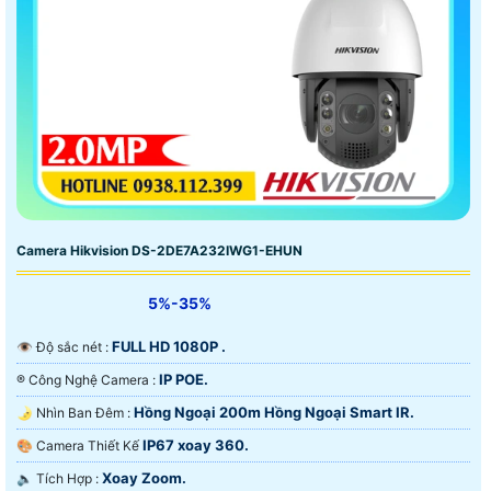
Camera Hikvision DS-2DE7A232IWG1-EHUN
5%-35%
FULL HD 1080P .
👁 Độ sắc nét :
IP POE.
®️ Công Nghệ Camera :
Hồng Ngoại 200m Hồng Ngoại Smart IR.
🌛 Nhìn Ban Đêm :
IP67 xoay 360.
🎨 Camera Thiết Kế
Xoay Zoom.
️🔈 Tích Hợp :