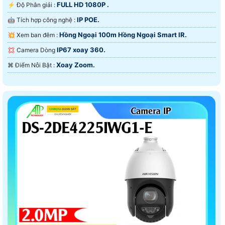
FULL HD 1080P .
️⚡ Độ Phân giải :
IP POE.
🤖️ Tích hợp công nghệ :
Hồng Ngoại 100m Hồng Ngoại Smart IR.
💥 Xem ban đêm :
IP67 xoay 360.
💢 Camera Dòng
Xoay Zoom.
️⌘ Điểm Nỗi Bật :