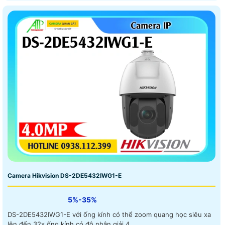
Camera Hikvision DS-2DE5432IWG1-E
5%-35%
DS-2DE5432IWG1-E với ống kính có thể zoom quang học siêu xa
lên đến 32x ống kính có độ phân giải 4