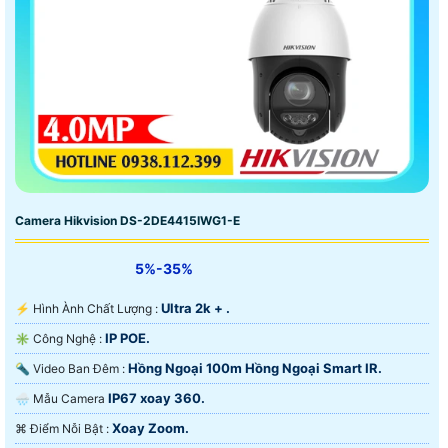
Camera Hikvision DS-2DE4415IWG1-E
5%-35%
Ultra 2k + .
️⚡ Hình Ành Chất Lượng :
IP POE.
✳️ Công Nghệ :
Hồng Ngoại 100m Hồng Ngoại Smart IR.
🔦 Video Ban Đêm :
IP67 xoay 360.
🌧️ Mẫu Camera
Xoay Zoom.
️⌘ Điểm Nỗi Bật :