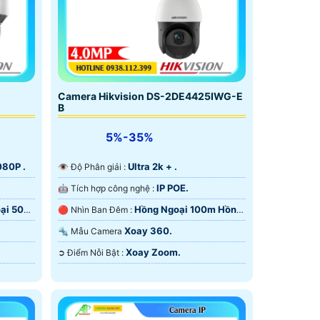
Camera Hikvision DS-2DE4425IWG-E
B
5%-35%
080P .
Ultra 2k + .
👁 Độ Phân giải :
IP POE.
🤖️ Tích hợp công nghệ :
ại 50m
Hồng Ngoại 100m Hồng
🔴 Nhìn Ban Đêm :
Ngoại Smart IR.
Xoay 360.
🔩 Mẫu Camera
Xoay Zoom.
️➲ Điểm Nỗi Bật :