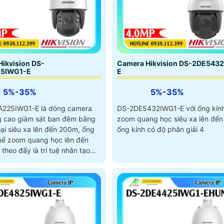
ikvision DS-
Camera Hikvision DS-2DE543
25IWG1-E
E
5%-35%
5%-35%
A225IWG1-E là dòng camera
DS-2DE5432IWG1-E với ống kính
g cao giám sát ban đêm bằng
zoom quang học siêu xa lên đến
ại siêu xa lên đến 200m, ống
ống kính có độ phân giải 4
thể zoom quang học lên đến
theo đấy là trí tuệ nhân tạo
 giúp tìm keiesm nhanh
ích hợp khe cắm thẻ nhớ 512Gb
 chống nước IP 67