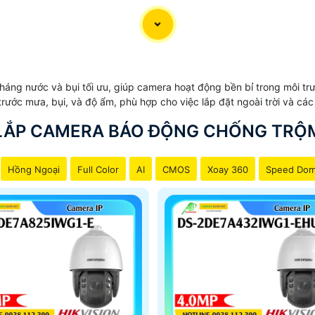
g nước và bụi tối ưu, giúp camera hoạt động bền bỉ trong môi trườn
ớc mưa, bụi, và độ ẩm, phù hợp cho việc lắp đặt ngoài trời và các k
LẮP CAMERA BÁO ĐỘNG CHỐNG TRỘ
Hồng Ngoại
Full Color
AI
CMOS
Xoay 360
Speed Do