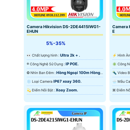
Camera Hikvision DS-2DE4415IWG1-
Camera 
EHUN
E
5%-35%
Ultra 2k + .
️👀 Chất lượng hình :
️⚡ Hình 
IP POE.
®️ Công Nghệ Sử Dụng :
Hồng Ngoại 100m Hồng
❂ Nhìn Ban Đêm :
Ngoại Smart IR.
Hồng Ngo
IP67 xoay 360.
❄ Loại Camera
🌧️ Mẫu 
Xoay Zoom.
️💫 Điểm Nỗi Bật :