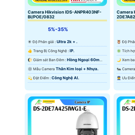
Camera Hikvision IDS-ANPR403NF-
Camera H
BI/POE/0832
2DE7A8
5%-35%
Ultra 2k + .
☀️ Độ Phân giải :
🦉 Độ Phâ
IP.
👍 Trang Bị Công Nghệ :
Hồng Ngoại 60m
🌔 Giám sát Ban Đêm :
Hồng Ngoại Smart IR.
Ngoại SM
Thân Kim loại + Nhựa.
🕸️ Mẫu Camera
🐜 Came
Công Nghệ AI.
️💫 Đặt Điểm :