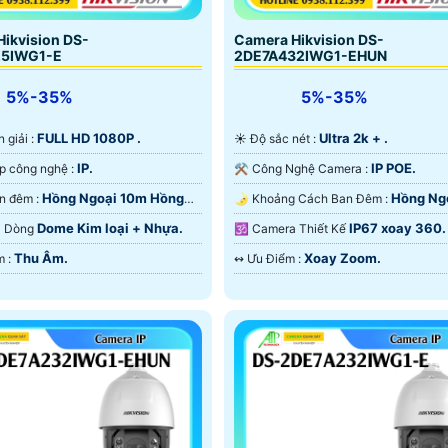
ikvision DS-
Camera Hikvision DS-
25IWG1-E
2DE7A432IWG1-EHUN
5%-35%
5%-35%
FULL HD 1080P .
Ultra 2k + .
n giải :
☀️ Độ sắc nét :
IP.
IP POE.
✳️ Tích hợp công nghệ :
⚒ Công Nghệ Camera :
Hồng Ngoại 10m Hồng
Hồng Ng
🌙 Xem ban đêm :
🌛 Khoảng Cách Ban Đêm :
D.
200m Hồng Ngoại Smart IR.
Dome Kim loại + Nhựa.
IP67 xoay 360.
ra Dòng
🕉️ Camera Thiết Kế
Thu Âm.
Xoay Zoom.
️👮 Ưu Điểm :
️↭ Ưu Điểm :