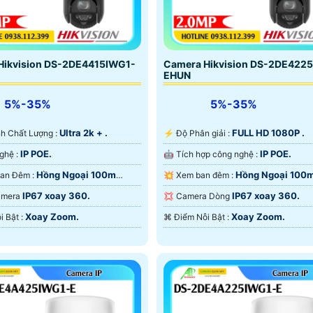
Hikvision DS-2DE4415IWG1-
Camera Hikvision DS-2DE422
EHUN
5%-35%
5%-35%
Ultra 2k + .
FULL HD 1080P .
Ành Chất Lượng :
️⚡ Độ Phân giải :
IP POE.
IP POE.
✳️ Công Nghệ :
🤖️ Tích hợp công nghệ :
Hồng Ngoại 100m
Hồng Ngoại 100
🔦 Video Ban Đêm :
💥 Xem ban đêm :
ại Smart IR.
Ngoại Smart IR.
IP67 xoay 360.
IP67 xoay 360.
Camera
💢 Camera Dòng
Xoay Zoom.
Xoay Zoom.
️⌘ Điểm Nỗi Bật :
️⌘ Điểm Nỗi Bật :