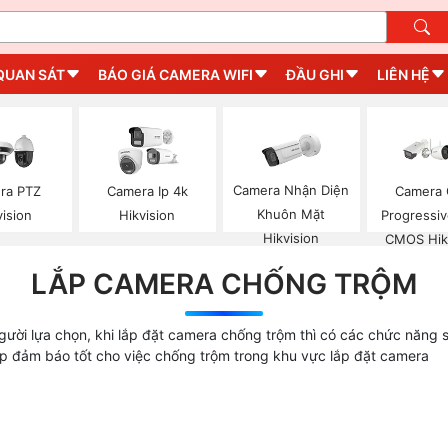
QUAN SÁT
BÁO GIÁ CAMERA WIFI
ĐẦU GHI
LIÊN HỆ
Camera Nhận Diện
ra PTZ
Camera Ip 4k
Camera 
Khuôn Mặt
vision
Hikvision
Progressi
Hikvision
CMOS Hik
LẮP CAMERA CHỐNG TRỘM
người lựa chọn, khi lắp đặt camera chống trộm thì có các chức năng
úp đảm báo tốt cho việc chống trộm trong khu vực lắp đặt camera