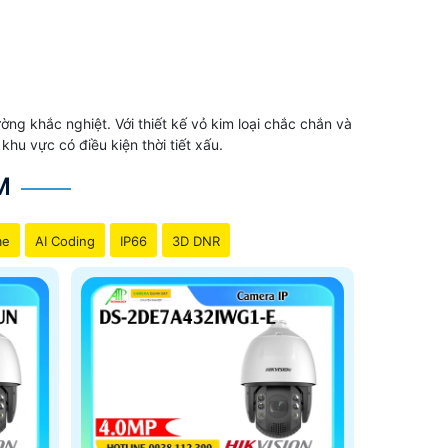
g khắc nghiệt. Với thiết kế vỏ kim loại chắc chắn và
hu vực có điều kiện thời tiết xấu.
M
me
AI Coding
IP66
3D DNR