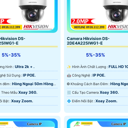
ikvision DS-
Camera Hikvision DS-
25IWG1-E
2DE4A225IWG1-E
5%-35%
5%-35%
Ultra 2k + .
FULL HD 1
ượng hình :
✨ Hình Ành Chất Lượng :
IP POE.
IP POE.
🌠 Công Nghệ Sử Dụng :
🤖️ Công Nghệ :
Hồng Ngoại 50m Hồng
Hồng Ngo
🌈 Xem ban đêm :
❂ Khoảng Cách Ban Đêm :
rt IR.
Hồng Ngoại Smart IR.
Xoay 360.
Xoay 360.
ra Theo Mẫu
⛓ Cấu Tạo Camera
Xoay Zoom.
Xoay Zoom.
️🎙 Điểm Nỗi Bật :
️💠 Điểm Nỗi Bật :