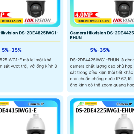
Hikvision DS-2DE4825IWG1-
Camera Hikvision DS-2DE442
EHUN
5%-35%
5%-35%
25IWG1-E mà lại một khả
DS-2DE4425IWG1-EHUN là dòn
 sát vượt trội, với ống kính 8
camera chất lượng cao phù hợp
sát trong điều kiện thời tiết khắc
nhờ chuẩn chống nước IP 67, lết
ống kính có thể zoom quang học
đến 25x, trang bị công nghệ AI
AcuSense giúp nhận biết người 
phương tiện