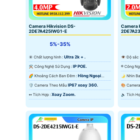
Camera Hikvision DS-
Camera H
2DE7A425IWG1-E
2DE7A2
5%-35%
Ultra 2k + .
☀️ Chất lượng hình :
👁 Độ sắc
IP POE.
⚒ Công Nghệ Sử Dụng :
Hồng Ngoại
🌈 Khoảng Cách Ban Đêm :
200m Hồng Ngoại Smart IR.
Ngoại Sma
IP67 xoay 360.
🛡 Camera Theo Mẫu
🎨 Came
Xoay Zoom.
️↭ Tích Hợp :