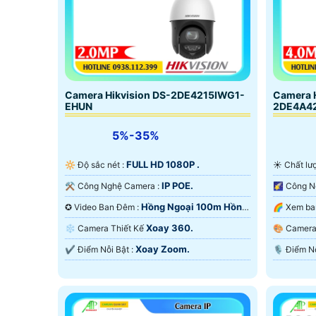
Camera Hikvision DS-2DE4215IWG1-
Camera H
EHUN
2DE4A4
5%-35%
FULL HD 1080P .
🔆 Độ sắc nét :
☀️ Chất l
IP POE.
⚒ Công Nghệ Camera :
Hồng Ngoại 100m Hồng
✪ Video Ban Đêm :
Ngoại Smart IR.
Ngoại Sma
Xoay 360.
❄ Camera Thiết Kế
🎨 Came
Xoay Zoom.
️✔️ Điểm Nỗi Bật :