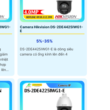
5IWG1-
Camera Hikvision DS-2DE4425IWG1-
E
5%-35%
g
DS-2DE4425IWG1-E là dòng siêu
 giám
camera có ống kính lên đến 4
 nhiệt
 hợp
 lên
và