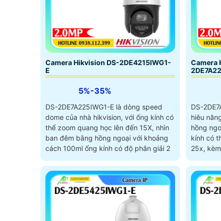
Camera Hikvision DS-2DE4215IWG1-
Camera H
E
2DE7A2
5%-35%
DS-2DE7A225IWG1-E là dòng speed
DS-2DE7
dome của nhà hikvision, với ống kính có
hiêu năn
thể zoom quang học lên đến 15X, nhìn
hồng ngo
ban đêm bằng hồng ngoại với khoảng
kính có 
cách 100ml ống kính có độ phân giải 2
25x, kèm 
AcuSense
chóng, t
và chuẩn