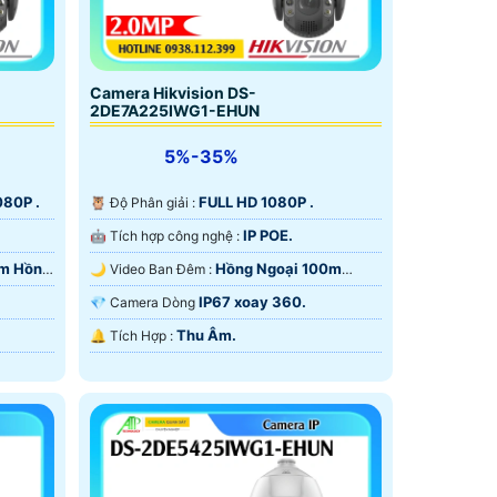
Camera Hikvision DS-
2DE7A225IWG1-EHUN
5%-35%
080P .
FULL HD 1080P .
🦉 Độ Phân giải :
IP POE.
🤖️ Tích hợp công nghệ :
0m Hồng
Hồng Ngoại 100m
🌙 Video Ban Đêm :
Hồng Ngoại Smart IR.
IP67 xoay 360.
💎 Camera Dòng
Thu Âm.
️🔔 Tích Hợp :