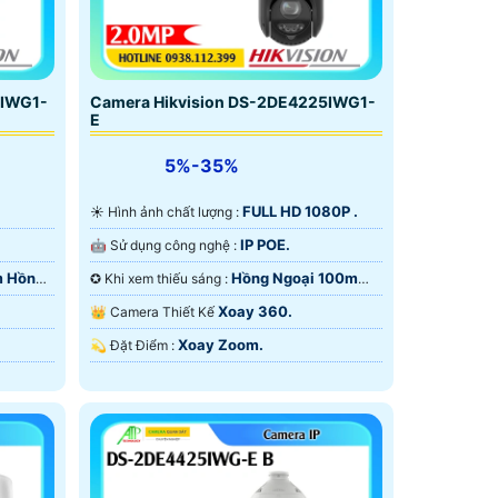
5IWG1-
Camera Hikvision DS-2DE4225IWG1-
E
5%-35%
FULL HD 1080P .
☀️ Hình ảnh chất lượng :
IP POE.
🤖️ Sử dụng công nghệ :
m Hồng
Hồng Ngoại 100m
✪ Khi xem thiếu sáng :
Hồng Ngoại Smart IR.
Xoay 360.
👑 Camera Thiết Kế
Xoay Zoom.
️💫 Đặt Điểm :