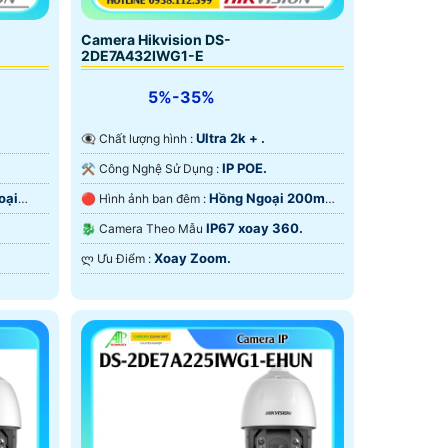
Camera Hikvision DS-
2DE7A432IWG1-E
5%-35%
Ultra 2k + .
👁️‍🗨 Chất lượng hình :
IP POE.
⚒ Công Nghệ Sử Dụng :
oại
Hồng Ngoại 200m
🔴 Hình ảnh ban đêm :
Hồng Ngoại Smart IR.
IP67 xoay 360.
🐉️ Camera Theo Mẫu
Xoay Zoom.
️ლ Ưu Điểm :