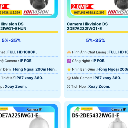
ikvision DS-
Camera Hikvision DS-
32IWG1-EHUN
2DE7A232IWG1-E
5%-35%
5%-35%
FULL HD 1080P .
FULL HD 1
 nét :
🔆 Hình Ành Chất Lượng :
IP POE.
IP POE.
®️ Công Nghệ Camera :
🕉️ Công Nghệ :
Hồng Ngoại 200m Hồng
Hồng Ngoại 20
🌛 Nhìn Ban Đêm :
⭐ Nhìn Ban Đêm :
rt IR.
Ngoại Smart IR.
IP67 xoay 360.
IP67 xoay 360.
ra Thiết Kế
🎲 Mẫu Camera
Xoay Zoom.
Xoay Zoom.
️🔈 Tích Hợp :
️⌘ Tích Hợp :