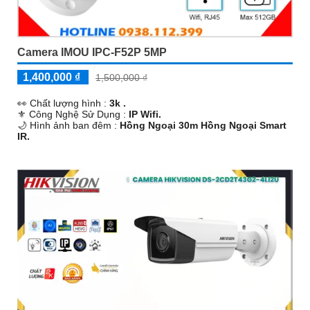
Camera IMOU IPC-F52P 5MP
1,400,000 ₫
1,500,000 ₫
️👀 Chất lượng hình :
3k .
⚜️ Công Nghệ Sử Dụng :
IP Wifi.
🌙 Hình ảnh ban đêm :
Hồng Ngoại 30m Hồng Ngoại Smart
IR.
🕉️ Mẫu Camera
Thân Plastic.
️↭ Điểm Nỗi Bật :
Thu Âm.