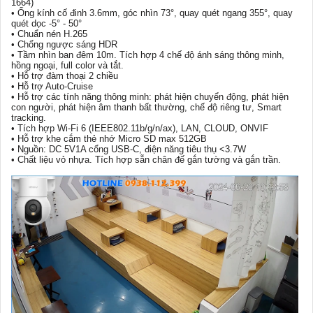
1664)
• Ống kính cố đinh 3.6mm, góc nhìn 73°, quay quét ngang 355°, quay
quét dọc -5° - 50°
• Chuẩn nén H.265
• Chống ngược sáng HDR
• Tầm nhìn ban đêm 10m. Tích hợp 4 chế độ ánh sáng thông minh,
hồng ngoại, full color và tắt.
• Hỗ trợ đàm thoại 2 chiều
• Hỗ trợ Auto-Cruise
• Hỗ trợ các tính năng thông minh: phát hiện chuyển động, phát hiện
con người, phát hiện âm thanh bất thường, chế độ riêng tư, Smart
tracking.
• Tích hợp Wi-Fi 6 (IEEE802.11b/g/n/ax), LAN, CLOUD, ONVIF
• Hỗ trợ khe cắm thẻ nhớ Micro SD max 512GB
• Nguồn: DC 5V1A cổng USB-C, điện năng tiêu thụ <3.7W
• Chất liệu vỏ nhựa. Tích hợp sẵn chân đế gắn tường và gắn trần.