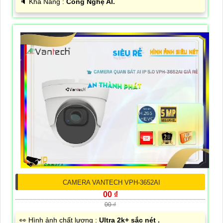
️🔈 Khả Năng :
Công Nghệ AI.
CAMERA VANTECH VPH-3652AI
00 ₫
00 ₫
️👀 Hình ảnh chất lượng :
Ultra 2k+ sắc nét .