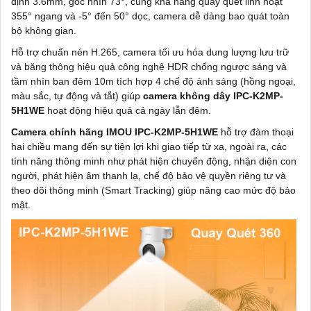
định 3.6mm, góc nhìn 73°, cùng khả năng quay quét linh hoạt
355° ngang và -5° đến 50° dọc, camera dễ dàng bao quát toàn
bộ không gian.
Hỗ trợ chuẩn nén H.265, camera tối ưu hóa dung lượng lưu trữ
và băng thông hiệu quả công nghệ HDR chống ngược sáng và
tầm nhìn ban đêm 10m tích hợp 4 chế độ ánh sáng (hồng ngoại,
màu sắc, tự động và tắt) giúp
camera không dây IPC-K2MP-
5H1WE
hoạt động hiệu quả cả ngày lẫn đêm.
Camera chính hãng IMOU IPC-K2MP-5H1WE
hỗ trợ đàm thoại
hai chiều mang đến sự tiện lợi khi giao tiếp từ xa, ngoài ra, các
tính năng thông minh như phát hiện chuyển động, nhận diện con
người, phát hiện âm thanh lạ, chế độ bảo vệ quyền riêng tư và
theo dõi thông minh (Smart Tracking) giúp nâng cao mức độ bảo
mật.