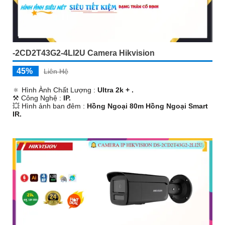
-2CD2T43G2-4LI2U Camera Hikvision
45%
Liên Hệ
🔅 Hình Ành Chất Lượng :
Ultra 2k + .
⚒ Công Nghệ :
IP.
💥 Hình ảnh ban đêm :
Hồng Ngoại 80m Hồng Ngoại Smart
IR.
💎 Cấu Tạo Camera
Thân Kim loại.
️☣️ Ưu Điểm :
Công Nghệ AI.