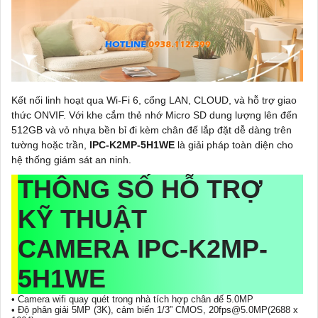
Kết nối linh hoạt qua Wi-Fi 6, cổng LAN, CLOUD, và hỗ trợ giao
thức ONVIF. Với khe cắm thẻ nhớ Micro SD dung lượng lên đến
512GB và vỏ nhựa bền bỉ đi kèm chân đế lắp đặt dễ dàng trên
tường hoặc trần,
IPC-K2MP-5H1WE
là giải pháp toàn diện cho
hệ thống giám sát an ninh.
THÔNG SỐ HỖ TRỢ
KỸ THUẬT
CAMERA IPC-K2MP-
5H1WE
• Camera wifi quay quét trong nhà tích hợp chân đế 5.0MP
• Độ phân giải 5MP (3K), cảm biến 1/3” CMOS, 20fps@5.0MP(2688 x