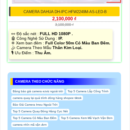
CAMERA DAHUA DH-IPC-HFW2249M-AS-LED-B
2,100,000 ₫
3,100,000 ₫
️👀 Độ sắc nét :
FULL HD 1080P .
🤖️ Công Nghệ Sử Dụng :
IP.
❈ Xem ban đêm :
Full Color 50m Có Màu Ban Đêm.
🤹 Camera Theo Mẫu
Thân Kim Loại.
️🎙 Ưu Điểm :
Thu Âm.
CAMERA THEO CHỨC NĂNG
Bảng báo giá camera ezviz ngoài trời
Top 5 Camera Lắp Công Trình
camera quay lại quá trình đóng hàng shopee tiktok
Báo Giá Camera Imou Ngoài Trời
Top 5 Camera Quay Đóng Hàng Cực Nét
Top 5 Camera Có Màu Ban Đêm
Top 5 Camera Xem Mã Vạch Vận Đơn
camera nhìn mã vận đơn