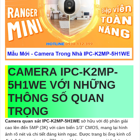
CAMERA IPC-K2MP-
5H1WE VỚI NHỮNG
THÔNG SỐ QUAN
TRỌNG
Camera quan sát IPC-K2MP-5H1WE
sở hữu với độ phân giải
cao lên đến 5MP (3K) với cảm biến 1/3” CMOS, mang lại hình
ảnh rõ nét và chi tiết đáng kinh ngạc. Được trang bị ống kính cố