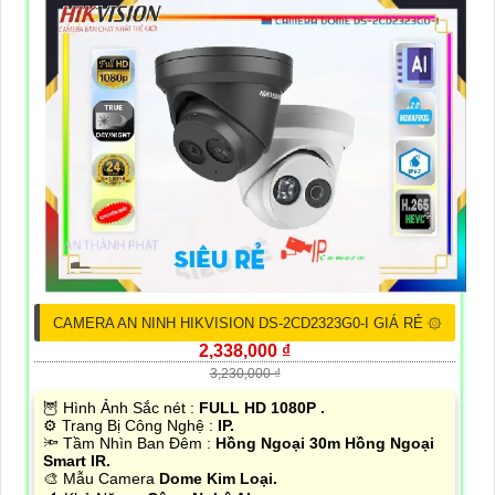
CAMERA AN NINH HIKVISION DS-2CD2323G0-I GIÁ RẺ ۞
2,338,000 ₫
3,230,000 ₫
🦉 Hình Ảnh Sắc nét :
FULL HD 1080P .
⚙ Trang Bị Công Nghệ :
IP.
🔦 Tầm Nhìn Ban Đêm :
Hồng Ngoại 30m Hồng Ngoại
Smart IR.
🎨 Mẫu Camera
Dome Kim Loại.