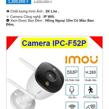
1,300,000 ₫
1,500,000 ₫
👁 Chất lượng hình Ảnh :
2K Lite .
⚛️ Camera Công nghệ :
IP Wifi.
🌚 Xem Được Ban Đêm :
Hồng Ngoại 10m Có Màu Ban
Ðêm.
🤹 Thiết Kế Camera
Xoay 360.
️₤ Đặt Điểm :
Thu Âm Và Loa.