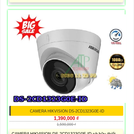
CAMERA HIKVISION DS-2CD1323G0E-ID
1,390,000 ₫
1,590,000 ₫
CAMERA HIKVISION DS-2CD1323G0E-ID sở hữu thiết