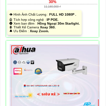
30%
11,180,000 ₫
👁 Hình Ành Chất Lượng :
FULL HD 1080P .
🤖️ Tích hợp công nghệ :
IP POE.
🌚 Xem ban đêm :
Hồng Ngoại 30m Starlight.
🐜 Thiết Kế Camera
Xoay 360.
️🔔 Ưu Điểm :
Xoay Zoom.