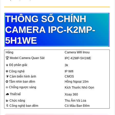
THÔNG SỐ CHÍNH
CAMERA IPC-K2MP-
5H1WE
Hãng
Camera Wifi Imou
🏆 Model Camera Quan Sát
IPC-K2MP-5H1WE
☀️ Độ phân giải
3k
❇ Công nghệ
IP Wifi
🔰 Cảm biến hình ảnh
CMOS
✪ Tầm nhìn ban đêm
Hồng Ngoại 10m
❇️ Chống ngược sáng
Kích Thước Nhỏ Gọn
🌧️ Thiết kế
Xoay 360
💫 Chức năng
Thu Âm Và Loa
🔖 Công nghệ ban đêm
Có Màu Ban Ðêm