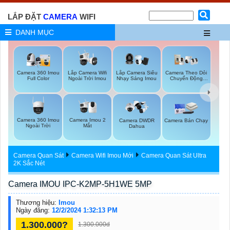
LẮP ĐẶT
CAMERA
WIFI
DANH MỤC
Lắp Camera Wifi
Camera 360 Imou
Lắp Camera Siêu
Camera Theo Dỏi
Ngoài Trời Imou
Full Color
Nhạy Sáng Imou
Chuyển Động
Imou
Camera 360 Imou
Camera Imou 2
Camera DWDR
Camera Bán Chạy
Ngoài Trời
Mắt
Dahua
Camera Quan Sát
Camera Wifi Imou Mới
Camera Quan Sát Ultra
2K Sắc Nét
Camera IMOU IPC-K2MP-5H1WE 5MP
Thương hiệu:
Imou
Ngày đăng:
12/2/2024 1:32:13 PM
1.300.000?
1.300.000d