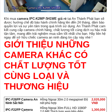
Khi mua
camera IPC-K2MP-5H1WE giá rẻ
tại An Thành Phát bạn sẽ
được hưởng chế độ bảo hành chính hãng lên đến 24 tháng, đảm bảo
quyền lợi và sự yên tâm trong quá trình sử dụng. An Thành Phát cam
kết cung cấp camera chính hãng, chất lượng tốt cùng dịch vụ hậu mãi
tận tâm, mang đến trải nghiệm mua sắm tốt nhất cho bạn. Hãy liên hệ
ngay để sở hữu chiếc camera an ninh đáng tin cậy này nhé !
GIỚI THIỆU NHỮNG
CAMERA KHÁC CÓ
CHẤT LƯỢNG TỐT
CÙNG LOẠI VÀ
THƯƠNG HIỆU
IPC-F26FP Camera An
Hồng Ngoại 30m 2.0 megapixel Độ
2,020,000
Ninh Sắt Nét
nét phù hợp
VNĐ
Hồng Ngoại 30m FULL HD 1080P
IPC-F22FP Camera
1,300,000
2.0 MP Thích hợp xem trên điện