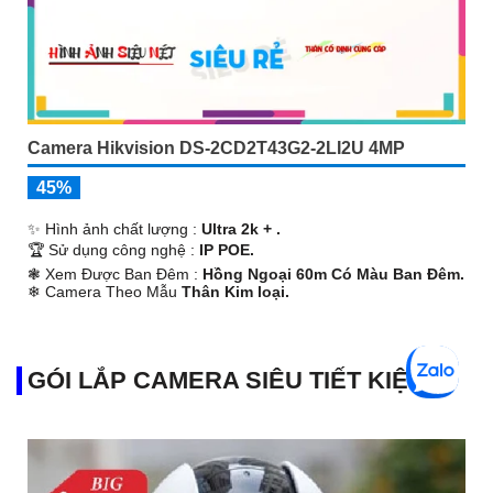
Camera Hikvision DS-2CD2T43G2-2LI2U 4MP
45%
✨ Hình ảnh chất lượng :
Ultra 2k + .
🏆 Sử dụng công nghệ :
IP POE.
❃ Xem Được Ban Đêm :
Hồng Ngoại 60m Có Màu Ban Ðêm.
❄ Camera Theo Mẫu
Thân Kim loại.
️💎 Chức Năng :
Thu Âm.
GÓI LẮP CAMERA SIÊU TIẾT KIỆM