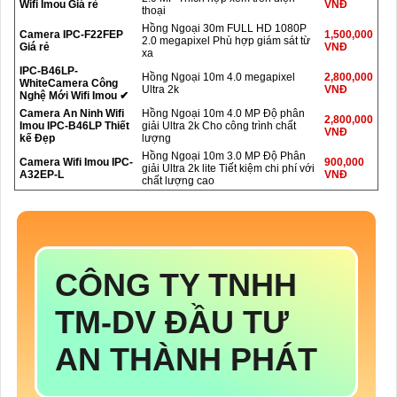
Wifi Imou Giá rẻ
VNĐ
thoại
Hồng Ngoại 30m FULL HD 1080P
Camera IPC-F22FEP
1,500,000
2.0 megapixel Phù hợp giám sát từ
Giá rẻ
VNĐ
xa
IPC-B46LP-
Hồng Ngoại 10m 4.0 megapixel
2,800,000
WhiteCamera Công
Ultra 2k
VNĐ
Nghệ Mới Wifi Imou ✔
Camera An Ninh Wifi
Hồng Ngoại 10m 4.0 MP Độ phân
2,800,000
Imou IPC-B46LP Thiết
giải Ultra 2k Cho công trình chất
VNĐ
kế Đẹp
lượng
Hồng Ngoại 10m 3.0 MP Độ Phân
Camera Wifi Imou IPC-
900,000
giải Ultra 2k lite Tiết kiệm chi phí với
A32EP-L
VNĐ
chất lượng cao
CÔNG TY TNHH
TM-DV ĐẦU TƯ
AN THÀNH PHÁT