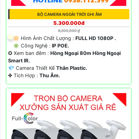
BỘ CAMERA NGOÀI TRỜI GHI ÂM
5.300.000đ
8,200,000 ₫
🔆 Hình Ành Chất Lượng :
FULL HD 1080P .
✳️ Công Nghệ :
IP POE.
✪ Xem ban đêm :
Hồng Ngoại 80m Hồng Ngoại
Smart IR.
💎 Camera Thiết Kế
Thân Plastic.
️✤ Tích Hợp :
Thu Âm.