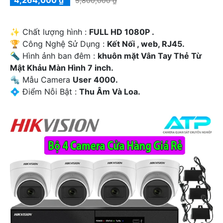
5,800,000 ₫
✨ Chất lượng hình :
FULL HD 1080P .
🏆 Công Nghệ Sử Dụng :
Kết Nối , web, RJ45.
🔦 Hình ảnh ban đêm :
khuôn mặt Vân Tay Thẻ Từ
Mật Khảu Màn Hình 7 inch.
🔩 Mẫu Camera
User 4000.
️💠 Điểm Nỗi Bật :
Thu Âm Và Loa.