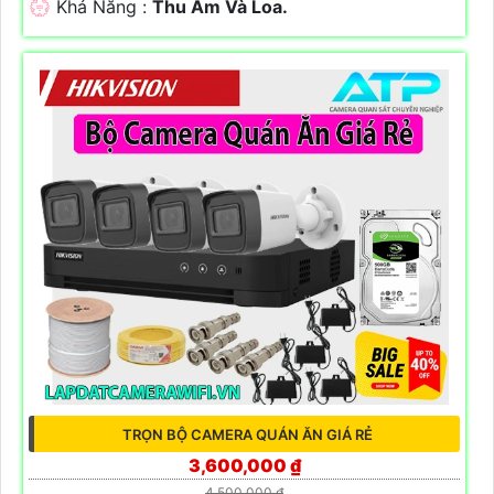
️💮 Khả Năng :
Thu Âm Và Loa.
TRỌN BỘ CAMERA QUÁN ĂN GIÁ RẺ
3,600,000 ₫
4,500,000 ₫