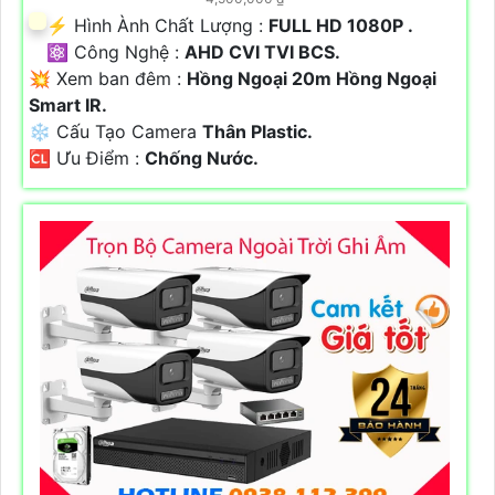
️⚡ Hình Ành Chất Lượng :
FULL HD 1080P .
⚛️ Công Nghệ :
AHD CVI TVI BCS.
💥 Xem ban đêm :
Hồng Ngoại 20m Hồng Ngoại
Smart IR.
❄ Cấu Tạo Camera
Thân Plastic.
️🆑 Ưu Điểm :
Chống Nước.