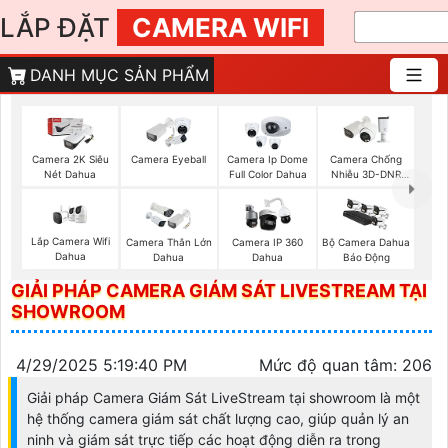
LẮP ĐẶT
CAMERA WIFI
DANH MỤC SẢN PHẨM
Camera 2K Siêu
Camera Eyeball
Camera Ip Dome
Camera Chống
Nét Dahua
Full Color Dahua
Nhiễu 3D-DNR
Dahua
Lắp Camera Wifi
Camera Thân Lớn
Camera IP 360
Bộ Camera Dahua
Dahua
Dahua
Dahua
Báo Động
GIẢI PHÁP CAMERA GIÁM SÁT LIVESTREAM TẠI
SHOWROOM
4/29/2025 5:19:40 PM
Mức độ quan tâm: 206
Giải pháp Camera Giám Sát LiveStream tại showroom là một
hệ thống camera giám sát chất lượng cao, giúp quản lý an
ninh và giám sát trực tiếp các hoạt động diễn ra trong