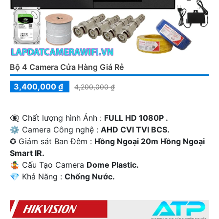
Bộ 4 Camera Cửa Hàng Giá Rẻ
3,400,000 ₫
4,200,000 ₫
👁️‍🗨 Chất lượng hình Ảnh :
FULL HD 1080P .
⚙ Camera Công nghệ :
AHD CVI TVI BCS.
✪ Giám sát Ban Đêm :
Hồng Ngoại 20m Hồng Ngoại
Smart IR.
🤹 Cấu Tạo Camera
Dome Plastic.
️💎 Khả Năng :
Chống Nước.