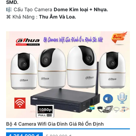
SMD.
🎼️ Cấu Tạo Camera
Dome Kim loại + Nhựa.
️⌘ Khả Năng :
Thu Âm Và Loa.
Bộ 4 Camera Wifi Gia Đình Giá Rẻ Ổn Định
4,264,000 ₫