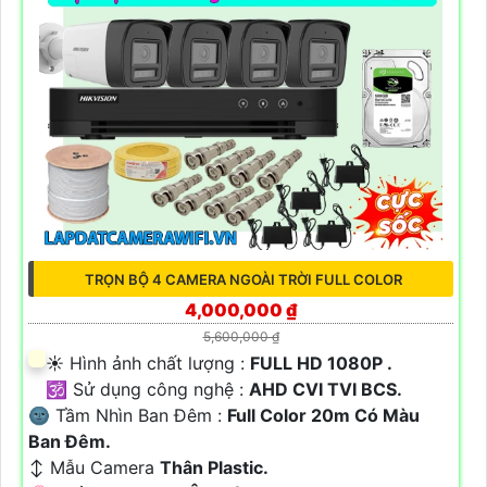
TRỌN BỘ 4 CAMERA NGOÀI TRỜI FULL COLOR
4,000,000 ₫
5,600,000 ₫
☀️ Hình ảnh chất lượng :
FULL HD 1080P .
🕉️ Sử dụng công nghệ :
AHD CVI TVI BCS.
🌚 Tầm Nhìn Ban Đêm :
Full Color 20m Có Màu
Ban Ðêm.
↕️ Mẫu Camera
Thân Plastic.