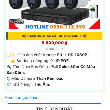
BỘ CAMERA QUAN SÁT XƯỞNG SẢN XUẤT
5,500,000 ₫
8,900,000 ₫
✨ Hình ảnh chất lượng :
FULL HD 1080P .
👍 Sử dụng công nghệ :
IP POE.
🔦 Tầm Nhìn Ban Đêm :
Full Color 30m Có Màu
Ban Ðêm.
↕️ Mẫu Camera
Thân Kim loại.
️💎 Khả Năng :
Thu Âm.
Xem các gói khác
TIN TỨC NỔI BẬT