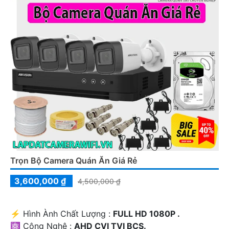
Trọn Bộ Camera Quán Ăn Giá Rẻ
3,600,000 ₫
4,500,000 ₫
️⚡ Hình Ành Chất Lượng :
FULL HD 1080P .
⚛️ Công Nghệ :
AHD CVI TVI BCS.