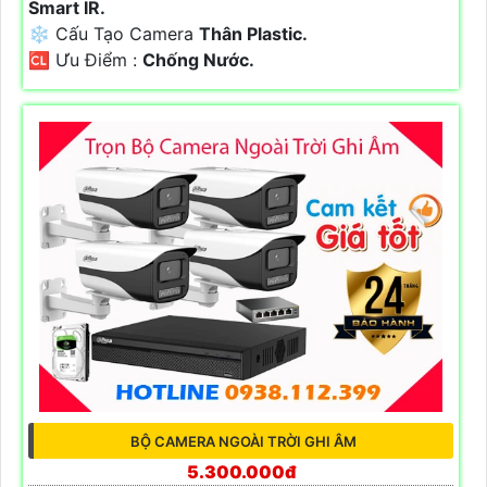
Smart IR.
❄ Cấu Tạo Camera
Thân Plastic.
️🆑 Ưu Điểm :
Chống Nước.
BỘ CAMERA NGOÀI TRỜI GHI ÂM
5.300.000đ