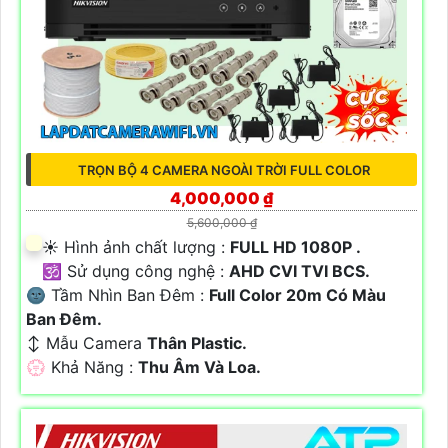
TRỌN BỘ 4 CAMERA NGOÀI TRỜI FULL COLOR
4,000,000 ₫
5,600,000 ₫
☀️ Hình ảnh chất lượng :
FULL HD 1080P .
🕉️ Sử dụng công nghệ :
AHD CVI TVI BCS.
🌚 Tầm Nhìn Ban Đêm :
Full Color 20m Có Màu
Ban Ðêm.
↕️ Mẫu Camera
Thân Plastic.
️💮 Khả Năng :
Thu Âm Và Loa.