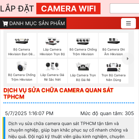
LẮP ĐẶT
CAMERA WIFI
DANH MỤC SẢN PHẨM
Bộ Camera
Bộ Camera Ghi
Lắp Camera
Bô Camera Chống
Hikvision Ban Đêm
Âm Hikvision
Hikvision Trọn Bộ
Trộm Hikvision
Có Màu
Bộ Camera Chống
Lắp Camera Giá
Lắp Camera Trọn
Trọn Bộ Camera
Trộm Hikvision
Rẻ Sắc Nét
Bộ Giá Rẻ
Nên Dùng
DỊCH VỤ SỬA CHỮA CAMERA QUAN SÁT
TPHCM
5/7/2025 1:16:07 PM
Mức độ quan tâm: 305
Dịch vụ sửa chữa camera quan sát TPHCM tận tâm và
chuyên nghiệp, giúp bạn khắc phục sự cố nhanh chóng và
hiệu quả. Đội ngũ kỹ thuật viên giàu kinh nghiệm, chuyên