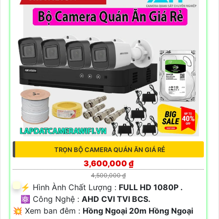
TRỌN BỘ CAMERA QUÁN ĂN GIÁ RẺ
3,600,000 ₫
4,500,000 ₫
️⚡ Hình Ành Chất Lượng :
FULL HD 1080P .
⚛️ Công Nghệ :
AHD CVI TVI BCS.
💥 Xem ban đêm :
Hồng Ngoại 20m Hồng Ngoại