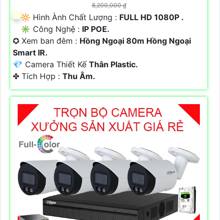
8,200,000 ₫
🔆 Hình Ành Chất Lượng :
FULL HD 1080P .
✳️ Công Nghệ :
IP POE.
✪ Xem ban đêm :
Hồng Ngoại 80m Hồng Ngoại
Smart IR.
💎 Camera Thiết Kế
Thân Plastic.
️✤ Tích Hợp :
Thu Âm.