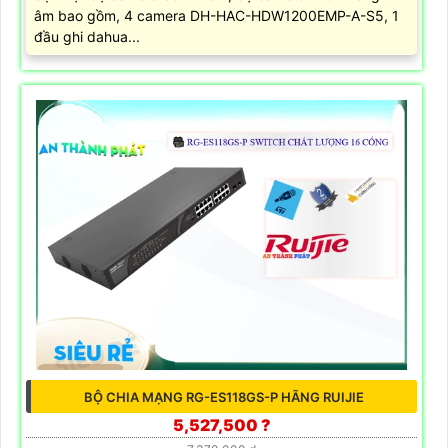
âm bao gồm, 4 camera DH-HAC-HDW1200EMP-A-S5, 1
đầu ghi dahua...
BỘ CHIA MẠNG RG-ES118GS-P HÃNG RUIJIE
5,527,500 ?