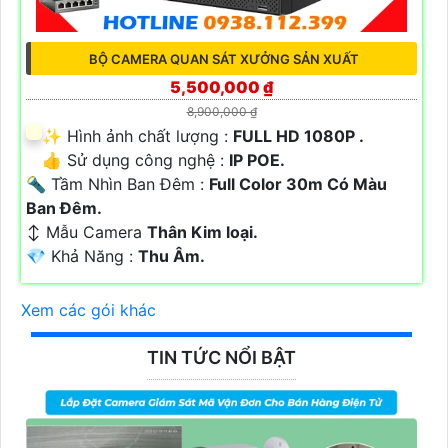
BỘ CAMERA QUAN SÁT XƯỞNG SẢN XUẤT
5,500,000 ₫
8,900,000 ₫
✨ Hình ảnh chất lượng :
FULL HD 1080P .
👍 Sử dụng công nghệ :
IP POE.
🔦 Tầm Nhìn Ban Đêm :
Full Color 30m Có Màu
Ban Ðêm.
↕️ Mẫu Camera
Thân Kim loại.
️💎 Khả Năng :
Thu Âm.
Xem các gói khác
TIN TỨC NỔI BẬT