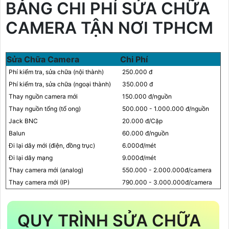
BẢNG CHI PHÍ SỬA CHỮA
CAMERA TẬN NƠI TPHCM
Sửa Chữa Camera
Chi Phí
Phí kiểm tra, sửa chữa (nội thành)
250.000 đ
Phí kiểm tra, sửa chữa (ngoại thành)
350.000 đ
Thay nguồn camera mới
150.000 đ/nguồn
Thay nguồn tổng (tổ ong)
500.000 - 1.000.000 đ/nguồn
Jack BNC
20.000 đ/Cặp
Balun
60.000 đ/nguồn
Đi lại dây mới (điện, đồng trục)
6.000đ/mét
Đi lại dây mạng
9.000đ/mét
Thay camera mới (analog)
550.000 - 2.000.000đ/camera
Thay camera mới (IP)
790.000 - 3.000.000đ/camera
QUY TRÌNH SỬA CHỮA