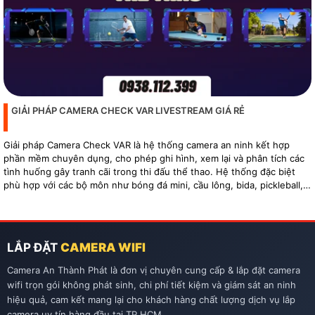
GIẢI PHÁP CAMERA CHECK VAR LIVESTREAM GIÁ RẺ
Giải pháp Camera Check VAR là hệ thống camera an ninh kết hợp
phần mềm chuyên dụng, cho phép ghi hình, xem lại và phân tích các
tình huống gây tranh cãi trong thi đấu thể thao. Hệ thống đặc biệt
phù hợp với các bộ môn như bóng đá mini, cầu lông, bida, pickleball,
tennis…
LẮP ĐẶT
CAMERA WIFI
Camera An Thành Phát là đơn vị chuyên cung cấp & lắp đặt camera
wifi trọn gói không phát sinh, chi phí tiết kiệm và giám sát an ninh
hiệu quả, cam kết mang lại cho khách hàng chất lượng dịch vụ lắp
camera uy tín hàng đầu tại TP.HCM