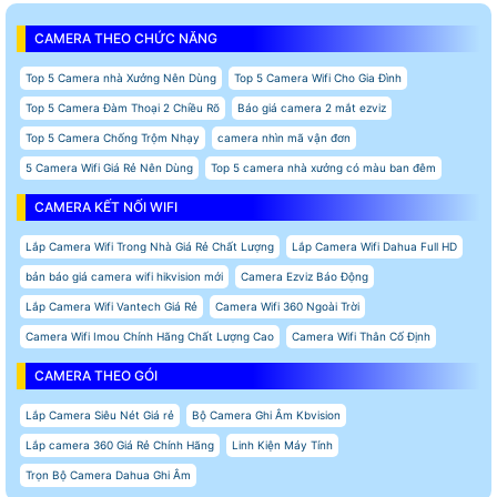
CAMERA THEO CHỨC NĂNG
Top 5 Camera nhà Xưởng Nên Dùng
Top 5 Camera Wifi Cho Gia Đình
Top 5 Camera Đàm Thoại 2 Chiều Rõ
Báo giá camera 2 mắt ezviz
Top 5 Camera Chống Trộm Nhạy
camera nhìn mã vận đơn
5 Camera Wifi Giá Rẻ Nên Dùng
Top 5 camera nhà xưởng có màu ban đêm
CAMERA KẾT NỐI WIFI
Lắp Camera Wifi Trong Nhà Giá Rẻ Chất Lượng
Lắp Camera Wifi Dahua Full HD
bản báo giá camera wifi hikvision mới
Camera Ezviz Báo Động
Lắp Camera Wifi Vantech Giá Rẻ
Camera Wifi 360 Ngoài Trời
Camera Wifi Imou Chính Hãng Chất Lượng Cao
Camera Wifi Thân Cố Định
CAMERA THEO GÓI
Lắp Camera Siêu Nét Giá rẻ
Bộ Camera Ghi Âm Kbvision
Lắp camera 360 Giá Rẻ Chính Hãng
Linh Kiện Máy Tính
Trọn Bộ Camera Dahua Ghi Âm