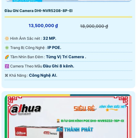
Đầu Ghi Camera DHI-NVR5208-8P-EI
13,500,000 ₫
18,900,000 ₫
32 MP.
🔆 Hình Ảnh Sắc nét :
IP POE.
✳️ Trang Bị Công Nghệ :
Từng Vị Trí Camera .
🌈 Tầm Nhìn Ban Đêm :
Đầu Ghi 8 kênh.
🕉️ Camera Theo Mẫu
Công Nghệ AI.
️⌘ Khả Năng :