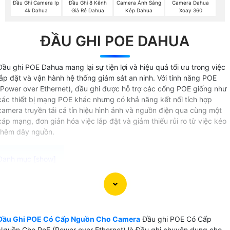
Đầu Ghi Camera Ip
Đầu Ghi 8 Kênh
Camera Ánh Sáng
Camera Dahua
4k Dahua
Giá Rẻ Dahua
Kép Dahua
Xoay 360
ĐẦU GHI POE DAHUA
Đầu ghi POE Dahua mang lại sự tiện lợi và hiệu quả tối ưu trong việc
lắp đặt và vận hành hệ thống giám sát an ninh. Với tính năng POE
(Power over Ethernet), đầu ghi được hỗ trợ các cổng POE giống như
các thiết bị mạng POE khác nhưng có khả năng kết nối tích hợp
camera truyền tải cả tín hiệu hình ảnh và nguồn điện qua cùng một
cáp mạng, đơn giản hóa việc lắp đặt và giảm thiểu rủi ro từ việc kéo
thêm dây nguồn.
Đầu Ghi POE Có Cấp Nguồn Cho Camera là lựa chọn hoàn
hảo cho hệ thống camera giám sát an toàn tuyệt đối về
điện. Với tính năng cấp nguồn qua công nghệ PoE 12V 2A
Đầu Ghi POE Có Cấp Nguồn Cho Camera
Đầu ghi POE Có Cấp
thi công trở nên đơn giản hơn bao giờ hết vì bạn không cần
Nguồn Cho PoE (Power over Ethernet) là Đầu ghi chuyên dụng cho