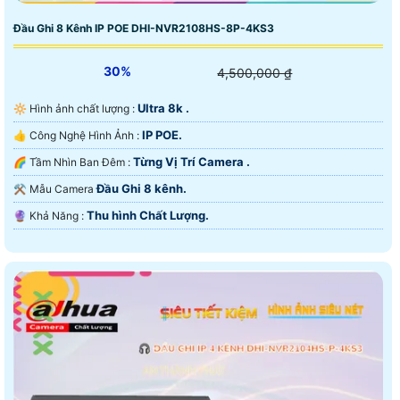
Đầu Ghi 8 Kênh IP POE DHI-NVR2108HS-8P-4KS3
30%
4,500,000 ₫
Ultra 8k .
🔆 Hình ảnh chất lượng :
IP POE.
👍 Công Nghệ Hình Ảnh :
Từng Vị Trí Camera .
🌈 Tầm Nhìn Ban Đêm :
Đầu Ghi 8 kênh.
⚒ Mẫu Camera
Thu hình Chất Lượng.
️🔮 Khả Năng :