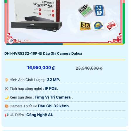
DHI-NVR5232-16P-EI Đầu Ghi Camera Dahua
16,950,000 ₫
23,940,000 ₫
32 MP.
🔅 Hình Ành Chất Lượng :
IP POE.
⚒ Tích hợp công nghệ :
Từng Vị Trí Camera .
🌙 Xem ban đêm :
Đầu Ghi 32 kênh.
🎨 Camera Thiết Kế
Công Nghệ AI.
️📢 Ưu Điểm :