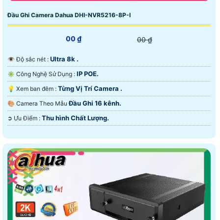
Đầu Ghi Camera Dahua DHI-NVR5216-8P-I
00 ₫
00 ₫
Ultra 8k .
👁 Độ sắc nét :
IP POE.
✳️ Công Nghệ Sử Dụng :
Từng Vị Trí Camera .
💡 Xem ban đêm :
Đầu Ghi 16 kênh.
🎨 Camera Theo Mẫu
Thu hình Chất Lượng.
️➲ Ưu Điểm :