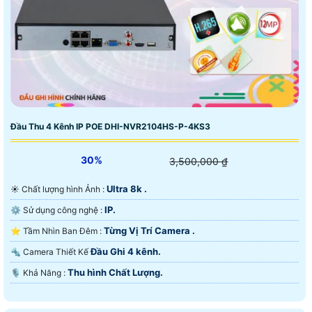
Đầu Thu 4 Kênh IP POE DHI-NVR2104HS-P-4KS3
30%
3,500,000 ₫
Ultra 8k .
☀️ Chất lượng hình Ảnh :
IP.
⚙ Sử dụng công nghệ :
Từng Vị Trí Camera .
⭐ Tầm Nhìn Ban Đêm :
Đầu Ghi 4 kênh.
🔩 Camera Thiết Kế
Thu hình Chất Lượng.
️🎙 Khả Năng :