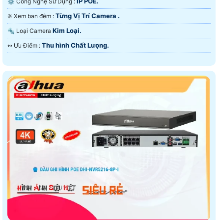
IP POE.
⚙ Công Nghệ Sử Dụng :
Từng Vị Trí Camera .
❈ Xem ban đêm :
Kim Loại.
🔩 Loại Camera
Thu hình Chất Lượng.
️↭ Ưu Điểm :