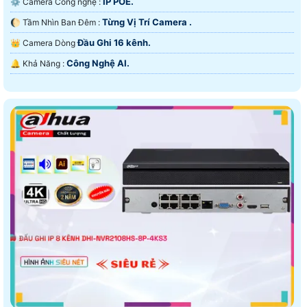
IP POE.
⚙ Camera Công nghệ :
Từng Vị Trí Camera .
🌔 Tầm Nhìn Ban Đêm :
Đầu Ghi 16 kênh.
👑 Camera Dòng
Công Nghệ AI.
️🔔 Khả Năng :