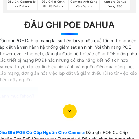
Đầu Ghi Camera Ip
Đầu Ghi 8 Kênh
Camera Ánh Sáng
Camera Dahua
4k Dahua
Giá Rẻ Dahua
Kép Dahua
Xoay 360
ĐẦU GHI POE DAHUA
Đầu ghi POE Dahua mang lại sự tiện lợi và hiệu quả tối ưu trong việc
lắp đặt và vận hành hệ thống giám sát an ninh. Với tính năng POE
(Power over Ethernet), đầu ghi được hỗ trợ các cổng POE giống như
các thiết bị mạng POE khác nhưng có khả năng kết nối tích hợp
camera truyền tải cả tín hiệu hình ảnh và nguồn điện qua cùng một
cáp mạng, đơn giản hóa việc lắp đặt và giảm thiểu rủi ro từ việc kéo
thêm dây nguồn.
Đầu Ghi POE Có Cấp Nguồn Cho Camera là lựa chọn hoàn
hảo cho hệ thống camera giám sát an toàn tuyệt đối về
điện. Với tính năng cấp nguồn qua công nghệ PoE 12V 2A
Đầu Ghi POE Có Cấp Nguồn Cho Camera
Đầu ghi POE Có Cấp
thi công trở nên đơn giản hơn bao giờ hết vì bạn không cần
Nguồn Cho PoE (Power over Ethernet) là Đầu ghi chuyên dụng cho