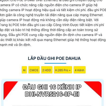
phải đi dây điện đến từng vị trí camera mà chỉ cần sử dụng
camera IP có chức năng cấp nguồn điện cho camera IP giúp hệ
cáp mạng.
thống camera IP hoạt động hiệu quả và tiết kiệm chi phí. đầu ghi PO
Đầu ghi POE giúp bạn tiết kiệm thời gian và công sức trong
đơn giản là công nghệ truyền tải điện năng qua cáp mạng Ethernet
việc lắp đặt hệ thống camera đồng thời
đảm bảo tính an
giúp camera IP hoạt động mà không cần dây điện riêng biệt. Với
Trang bị POE trên đầu ghi cao cấp Công trình Được tiết kiệm chi phí
toàn về điện
cao cho toàn bộ hệ thống. Với sự linh hoạt và
lắp đặt và bảo trì hệ thống đồng thời đẳng cấp an toàn trong sử
hiệu quả của công nghệ PoE có thể dễ dàng mở rộng hệ
dụng. Đầu ghi POE cung cấp nguồn điện ổn định cho camera IP và
thống camera mà không cần lo lắng về việc phải kéo dài
các thiết bị khác kết nối qua mạng Ethernet giúp hệ thống hoạt động
thêm dây điện.
mạnh mẽ và ổn định.
LẮP ĐẦU GHI POE DAHUA
AI
CMOS
2 HDD
H.265 Pro +
4 Kênh