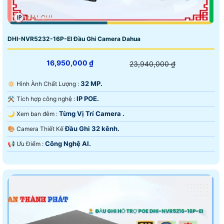
DHI-NVR5232-16P-EI Đầu Ghi Camera Dahua
16,950,000 ₫
23,940,000 ₫
32 MP.
🔅 Hình Ành Chất Lượng :
IP POE.
⚒ Tích hợp công nghệ :
Từng Vị Trí Camera .
🌙 Xem ban đêm :
Đầu Ghi 32 kênh.
🎨 Camera Thiết Kế
Công Nghệ AI.
️📢 Ưu Điểm :