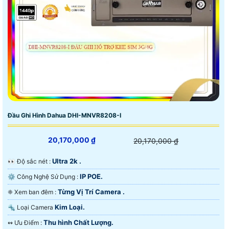
Đầu Ghi Hình Dahua DHI-MNVR8208-I
20,170,000 ₫
20,170,000 ₫
Ultra 2k .
️👀 Độ sắc nét :
IP POE.
⚙ Công Nghệ Sử Dụng :
Từng Vị Trí Camera .
❈ Xem ban đêm :
Kim Loại.
🔩 Loại Camera
Thu hình Chất Lượng.
️↭ Ưu Điểm :