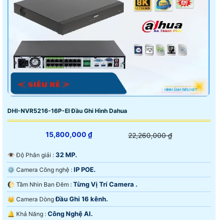
DHI-NVR5216-16P-EI Đầu Ghi Hình Dahua
15,800,000 ₫
22,260,000 ₫
32 MP.
👁 Độ Phân giải :
IP POE.
⚙ Camera Công nghệ :
Từng Vị Trí Camera .
🌔 Tầm Nhìn Ban Đêm :
Đầu Ghi 16 kênh.
👑 Camera Dòng
Công Nghệ AI.
️🔔 Khả Năng :