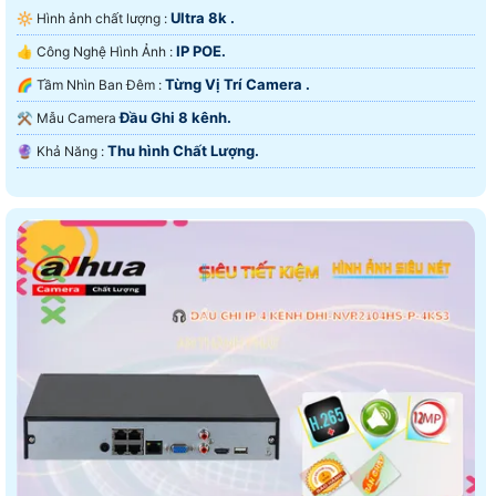
Ultra 8k .
🔆 Hình ảnh chất lượng :
IP POE.
👍 Công Nghệ Hình Ảnh :
Từng Vị Trí Camera .
🌈 Tầm Nhìn Ban Đêm :
Đầu Ghi 8 kênh.
⚒ Mẫu Camera
Thu hình Chất Lượng.
️🔮 Khả Năng :