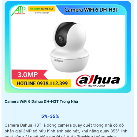
Camera WiFi 6 Dahua DH-H3T Trong Nhà
5%-35%
Camera Dahua H3T là dòng camera quay quét trong nhà có độ
phân giải 3MP sở hữu hình ảnh sắc nét, khả năng quay 355° linh
hoạt cùng AI phát hiện người và Auto Tracking thông minh