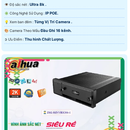
Ultra 8k .
👁 Độ sắc nét :
IP POE.
✳️ Công Nghệ Sử Dụng :
Từng Vị Trí Camera .
💡 Xem ban đêm :
Đầu Ghi 16 kênh.
🎨 Camera Theo Mẫu
Thu hình Chất Lượng.
️➲ Ưu Điểm :