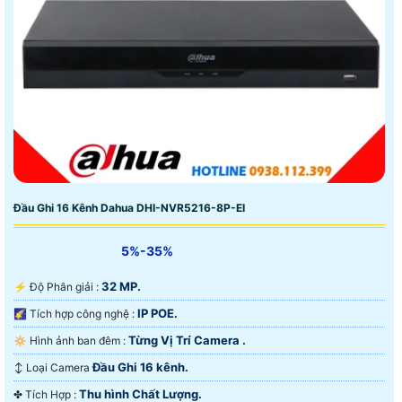
Đầu Ghi 16 Kênh Dahua DHI-NVR5216-8P-EI
5%-35%
32 MP.
️⚡ Độ Phân giải :
IP POE.
🌠 Tích hợp công nghệ :
Từng Vị Trí Camera .
🔅 Hình ảnh ban đêm :
Đầu Ghi 16 kênh.
↕️ Loại Camera
Thu hình Chất Lượng.
️✤ Tích Hợp :