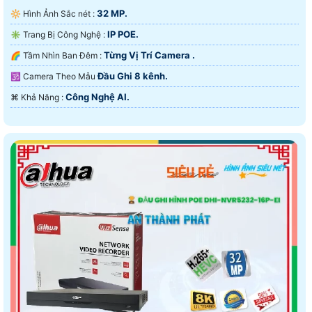
32 MP.
🔆 Hình Ảnh Sắc nét :
IP POE.
✳️ Trang Bị Công Nghệ :
Từng Vị Trí Camera .
🌈 Tầm Nhìn Ban Đêm :
Đầu Ghi 8 kênh.
🕉️ Camera Theo Mẫu
Công Nghệ AI.
️⌘ Khả Năng :