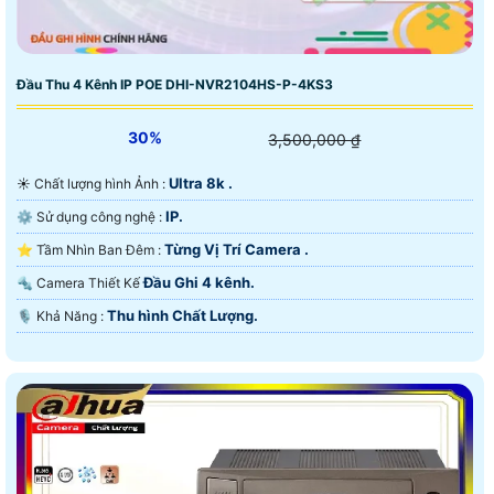
Đầu Thu 4 Kênh IP POE DHI-NVR2104HS-P-4KS3
30%
3,500,000 ₫
Ultra 8k .
☀️ Chất lượng hình Ảnh :
IP.
⚙ Sử dụng công nghệ :
Từng Vị Trí Camera .
⭐ Tầm Nhìn Ban Đêm :
Đầu Ghi 4 kênh.
🔩 Camera Thiết Kế
Thu hình Chất Lượng.
️🎙 Khả Năng :