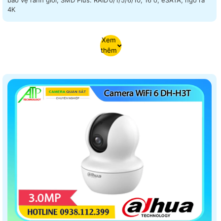
bảo vệ ranh giới, SMD Plus. RAID 0/1/5/6/10, 16 ổ, eSATA, ngõ ra
4K
Xem
thêm