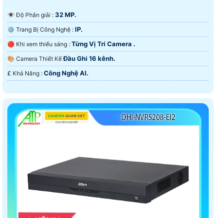
32 MP.
👁 Độ Phân giải :
IP.
⚙ Trang Bị Công Nghệ :
Từng Vị Trí Camera .
🔴 Khi xem thiếu sáng :
Đầu Ghi 16 kênh.
🎨 Camera Thiết Kế
Công Nghệ AI.
️₤ Khả Năng :