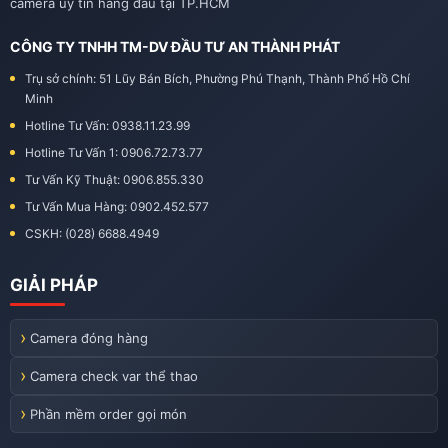
camera uy tín hàng đầu tại TP.HCM
CÔNG TY TNHH TM-DV ĐẦU TƯ AN THÀNH PHÁT
Trụ sở chính: 51 Lũy Bán Bích, Phường Phú Thạnh, Thành Phố Hồ Chí
Minh
Hotline Tư Vấn: 0938.11.23.99
Hotline Tư Vấn 1: 0906.72.73.77
Tư Vấn Kỹ Thuật: 0906.855.330
Tư Vấn Mua Hàng: 0902.452.577
CSKH: (028) 6688.4949
GIẢI PHÁP
Camera đóng hàng
Camera check var thể thao
Phần mềm order gọi món