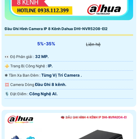
Đầu Ghi Hình Camera IP 8 Kênh Dahua DHI-NVR5208-EI2
5%-35%
Liên hệ
32 MP.
️👀 Độ Phân giải :
IP.
⚜️ Trang Bị Công Nghệ :
Từng Vị Trí Camera .
❃ Tầm Xa Ban Đêm :
Đầu Ghi 8 kênh.
💢 Camera Dòng
Công Nghệ AI.
️🎙 Đặt Điểm :