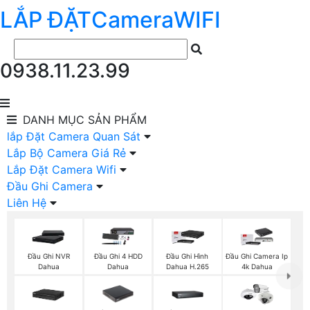
LẮP ĐẶT
Camera
WIFI
0938.11.23.99
DANH MỤC
SẢN PHẨM
lắp Đặt Camera Quan Sát
Lắp Bộ Camera Giá Rẻ
Lắp Đặt Camera Wifi
Đầu Ghi Camera
Liên Hệ
Đầu Ghi NVR
Đầu Ghi 4 HDD
Đầu Ghi Hình
Đầu Ghi Camera Ip
Dahua
Dahua
Dahua H.265
4k Dahua