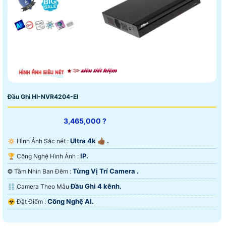
Đầu Ghi HI-NVR4204-EI
3,465,000 ?
Ultra 4k 👍🏾 .
🔅 Hình Ảnh Sắc nét :
IP.
🏆 Công Nghệ Hình Ảnh :
Từng Vị Trí Camera .
❂ Tầm Nhìn Ban Đêm :
Đầu Ghi 4 kênh.
⛓ Camera Theo Mẫu
Công Nghệ AI.
️☣️ Đặt Điểm :