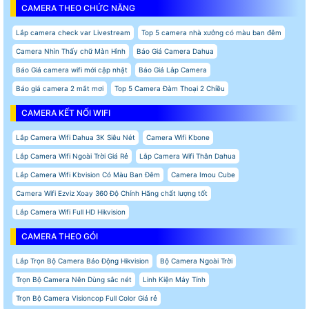
CAMERA THEO CHỨC NĂNG
Lắp camera check var Livestream
Top 5 camera nhà xưởng có màu ban đêm
Camera Nhìn Thấy chữ Màn Hình
Báo Giá Camera Dahua
Báo Giá camera wifi mới cập nhật
Báo Giá Lắp Camera
Báo giá camera 2 mắt mơi
Top 5 Camera Đàm Thoại 2 Chiều
CAMERA KẾT NỐI WIFI
Lắp Camera Wifi Dahua 3K Siêu Nét
Camera Wifi Kbone
Lắp Camera Wifi Ngoài Trời Giá Rẻ
Lắp Camera Wifi Thân Dahua
Lắp Camera Wifi Kbvision Có Màu Ban Đêm
Camera Imou Cube
Camera Wifi Ezviz Xoay 360 Độ Chính Hãng chất lượng tốt
Lắp Camera Wifi Full HD Hikvision
CAMERA THEO GÓI
Lắp Trọn Bộ Camera Báo Động Hikvision
Bộ Camera Ngoài Trời
Trọn Bộ Camera Nên Dùng sắc nét
Linh Kiện Máy Tính
Trọn Bộ Camera Visioncop Full Color Giá rẻ