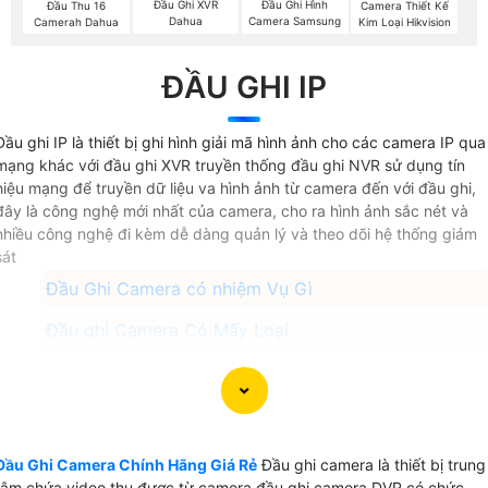
Đầu Ghi XVR
Đầu Ghi Hình
Đầu Thu 16
Camera Thiết Kế
Dahua
Camera Samsung
Camerah Dahua
Kim Loại Hikvision
ĐẦU GHI IP
Đầu ghi IP là thiết bị ghi hình giải mã hình ảnh cho các camera IP qua
mạng khác với đầu ghi XVR truyền thống đầu ghi NVR sử dụng tín
hiệu mạng để truyền dữ liệu va hình ảnh từ camera đến với đầu ghi,
đây là công nghệ mới nhất của camera, cho ra hình ảnh sắc nét và
nhiều công nghệ đi kèm dễ dàng quản lý và theo dõi hệ thống giám
sát
Đầu Ghi Camera có nhiệm Vụ Gì
Đầu ghi Camera Có Mấy Loại
Cách Chọn Đầu Ghi Camera Tốt
Dùng Đầu Ghi Hãng Nào Tốt
Đầu Ghi Camera Giá Rẻ Nhất
Đầu Ghi Camera Chính Hãng Giá Rẻ
Đầu ghi camera là thiết bị trung
tâm chứa video thu được từ camera đầu ghi camera DVR có chức