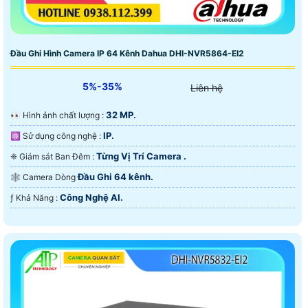
Đầu Ghi Hình Camera IP 64 Kênh Dahua DHI-NVR5864-EI2
5%-35%
Liên hệ
32 MP.
️👀 Hình ảnh chất lượng :
IP.
⚛️ Sử dụng công nghệ :
Từng Vị Trí Camera .
❈ Giám sát Ban Đêm :
Đầu Ghi 64 kênh.
🕸️ Camera Dòng
Công Nghệ AI.
️ƒ Khả Năng :