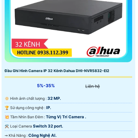
Đầu Ghi Hình Camera IP 32 Kênh Dahua DHI-NVR5832-EI2
5%-35%
Liên hệ
32 MP.
🔅 Hình ảnh chất lượng :
IP.
🏆 Sử dụng công nghệ :
Từng Vị Trí Camera .
💥 Tầm Nhìn Ban Đêm :
Switch 32 port.
⚒ Loại Camera
Công Nghệ AI.
️⇝ Khả Năng :