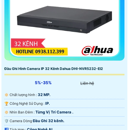
Đầu Ghi Hình Camera IP 32 Kênh Dahua DHI-NVR5232-EI2
5%-35%
Liên hệ
32 MP.
🔅 Chất lượng hình :
IP.
🏆 Công Nghệ Sử Dụng :
Từng Vị Trí Camera .
🔅 Nhìn Ban Đêm :
Đầu Ghi 32 kênh.
🛡 Camera Dòng
Công Nghệ AI.
️🛃 Tích Hợp :