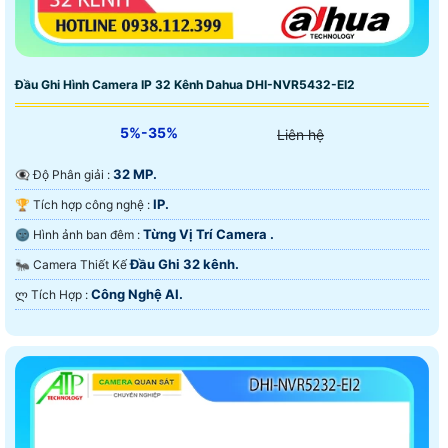
Đầu Ghi Hình Camera IP 32 Kênh Dahua DHI-NVR5432-EI2
5%-35%
Liên hệ
32 MP.
👁️‍🗨 Độ Phân giải :
IP.
🏆 Tích hợp công nghệ :
Từng Vị Trí Camera .
🌚 Hình ảnh ban đêm :
Đầu Ghi 32 kênh.
🐜 Camera Thiết Kế
Công Nghệ AI.
️ლ Tích Hợp :