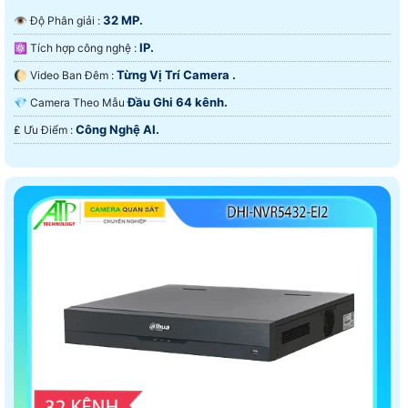
32 MP.
👁 Độ Phân giải :
IP.
⚛️ Tích hợp công nghệ :
Từng Vị Trí Camera .
🌔 Video Ban Đêm :
Đầu Ghi 64 kênh.
💎 Camera Theo Mẫu
Công Nghệ AI.
️₤ Ưu Điểm :