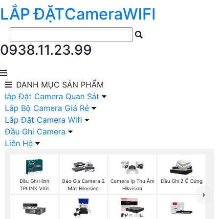
LẮP ĐẶT
Camera
WIFI
0938.11.23.99
DANH MỤC
SẢN PHẨM
lắp Đặt Camera Quan Sát
Lắp Bộ Camera Giá Rẻ
Lắp Đặt Camera Wifi
Đầu Ghi Camera
Liên Hệ
Đầu Ghi Hình
Báo Giá Camera 2
Camera Ip Thu Âm
Đầu Ghi 2 Ổ Cứng
TPLINK VIGI
Mắt Hikvision
Hikvision