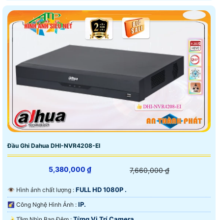
Đầu Ghi Dahua DHI-NVR4208-EI
5,380,000 ₫
7,660,000 ₫
FULL HD 1080P .
👁 Hình ảnh chất lượng :
IP.
🌠 Công Nghệ Hình Ảnh :
Từng Vị Trí Camera .
🌛 Tầm Nhìn Ban Đêm :