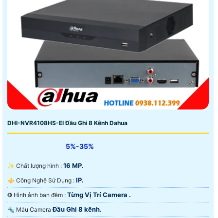
DHI-NVR4108HS-EI Đầu Ghi 8 Kênh Dahua
5%-35%
16 MP.
✨ Chất lượng hình :
IP.
⚜️ Công Nghệ Sử Dụng :
Từng Vị Trí Camera .
❂ Hình ảnh ban đêm :
Đầu Ghi 8 kênh.
🔩 Mẫu Camera