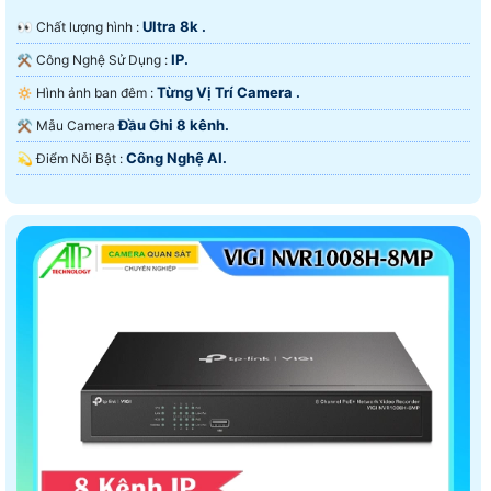
Ultra 8k .
️👀 Chất lượng hình :
IP.
⚒ Công Nghệ Sử Dụng :
Từng Vị Trí Camera .
🔅 Hình ảnh ban đêm :
Đầu Ghi 8 kênh.
⚒ Mẫu Camera
Công Nghệ AI.
️💫 Điểm Nỗi Bật :