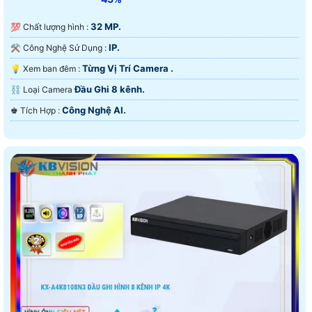
32 MP.
💯 Chất lượng hình :
IP.
⚒ Công Nghệ Sử Dụng :
Từng Vị Trí Camera .
💡 Xem ban đêm :
Đầu Ghi 8 kênh.
⛓ Loại Camera
Công Nghệ AI.
️♚ Tích Hợp :