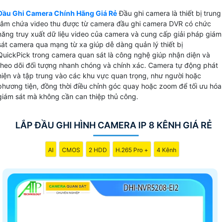
Đầu Ghi Camera Chính Hãng Giá Rẻ
Đầu ghi camera là thiết bị trung
tâm chứa video thu được từ camera đầu ghi camera DVR có chức
năng truy xuất dữ liệu video của camera và cung cấp giải pháp giám
sát camera qua mạng từ xa giúp dễ dàng quản lý thiết bị
QuickPick trong camera quan sát là công nghệ giúp nhận diện và
theo dõi đối tượng nhanh chóng và chính xác. Camera tự động phát
hiện và tập trung vào các khu vực quan trọng, như người hoặc
phương tiện, đồng thời điều chỉnh góc quay hoặc zoom để tối ưu hóa
giám sát mà không cần can thiệp thủ công.
LẮP ĐẦU GHI HÌNH CAMERA IP 8 KÊNH GIÁ RẺ
AI
CMOS
2 HDD
H.265 Pro +
4 Kênh