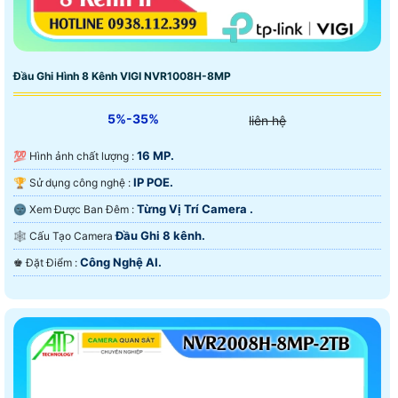
Đầu Ghi Hình 8 Kênh VIGI NVR1008H-8MP
5%-35%
liên hệ
16 MP.
💯 Hình ảnh chất lượng :
IP POE.
🏆 Sử dụng công nghệ :
Từng Vị Trí Camera .
🌚 Xem Được Ban Đêm :
Đầu Ghi 8 kênh.
🕸️ Cấu Tạo Camera
Công Nghệ AI.
️♚ Đặt Điểm :