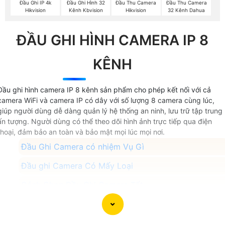
Đầu Ghi IP 4k
Đầu Ghi Hình 32
Đầu Thu Camera
Đầu Thu Camera
Hikvision
Kênh Kbvision
Hikvision
32 Kênh Dahua
ĐẦU GHI HÌNH CAMERA IP 8
KÊNH
Đầu ghi hình camera IP 8 kênh sản phẩm cho phép kết nối với cả
camera WiFi và camera IP có dây với số lượng 8 camera cùng lúc,
giúp người dùng dễ dàng quản lý hệ thống an ninh, lưu trữ tập trung
ấn tượng. Người dùng có thể theo dõi hình ảnh trực tiếp qua điện
thoại, đảm bảo an toàn và bảo mật mọi lúc mọi nơi.
Đầu Ghi Camera có nhiệm Vụ Gì
Đầu ghi Camera Có Mấy Loại
Cách Chọn Đầu Ghi Camera Tốt
Dùng Đầu Ghi Hãng Nào Tốt
Đầu Ghi Camera Giá Rẻ Nhất