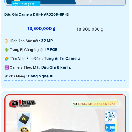
Đầu Ghi Camera DHI-NVR5208-8P-EI
13,500,000 ₫
18,900,000 ₫
32 MP.
🔆 Hình Ảnh Sắc nét :
IP POE.
✳️ Trang Bị Công Nghệ :
Từng Vị Trí Camera .
🌈 Tầm Nhìn Ban Đêm :
Đầu Ghi 8 kênh.
🕉️ Camera Theo Mẫu
Công Nghệ AI.
️⌘ Khả Năng :