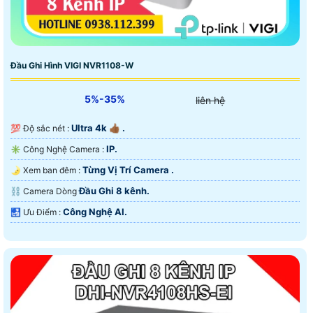
Đầu Ghi Hình VIGI NVR1108-W
5%-35%
liên hệ
Ultra 4k 👍🏾 .
💯 Độ sắc nét :
IP.
✳️ Công Nghệ Camera :
Từng Vị Trí Camera .
🌛 Xem ban đêm :
Đầu Ghi 8 kênh.
⛓ Camera Dòng
Công Nghệ AI.
️🛃 Ưu Điểm :