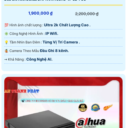
1,900,000 ₫
2,200,000 ₫
Ultra 2k Chất Lượng Cao .
💯 Hình ảnh chất lượng :
IP Wifi.
✳️ Công Nghệ Hình Ảnh :
Từng Vị Trí Camera .
💡 Tầm Nhìn Ban Đêm :
Đầu Ghi 8 kênh.
🤹 Camera Theo Mẫu
Công Nghệ AI.
️⇝ Khả Năng :