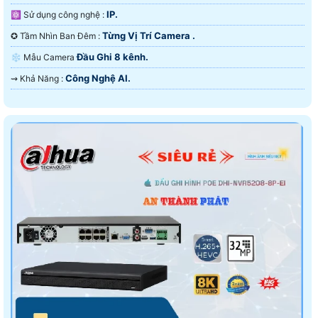
IP.
⚛️ Sử dụng công nghệ :
Từng Vị Trí Camera .
✪ Tầm Nhìn Ban Đêm :
Đầu Ghi 8 kênh.
❄ Mẫu Camera
Công Nghệ AI.
️⇝ Khả Năng :