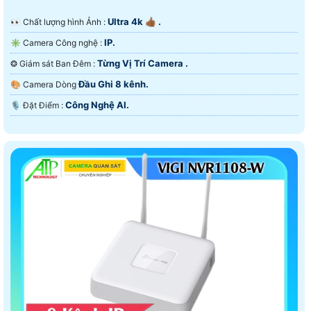
Ultra 4k 👍🏾 .
️👀 Chất lượng hình Ảnh :
IP.
✳️ Camera Công nghệ :
Từng Vị Trí Camera .
❂ Giám sát Ban Đêm :
Đầu Ghi 8 kênh.
🎨 Camera Dòng
Công Nghệ AI.
️🎙 Đặt Điểm :