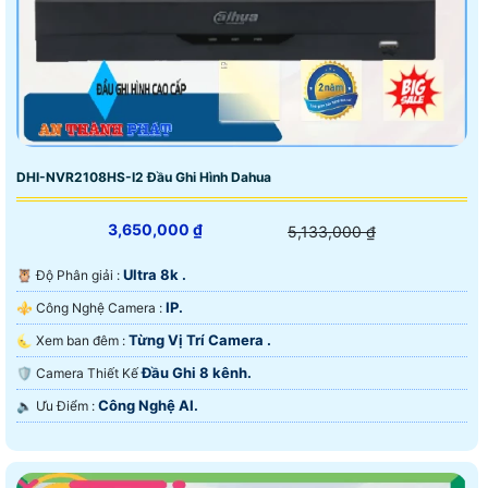
DHI-NVR2108HS-I2 Đầu Ghi Hình Dahua
3,650,000 ₫
5,133,000 ₫
Ultra 8k .
🦉 Độ Phân giải :
IP.
⚜️ Công Nghệ Camera :
Từng Vị Trí Camera .
🌜 Xem ban đêm :
Đầu Ghi 8 kênh.
🛡 Camera Thiết Kế
Công Nghệ AI.
️🔈 Ưu Điểm :