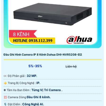
Đầu Ghi Hình Camera IP 8 Kênh Dahua DHI-NVR5208-EI2
5%-35%
Liên hệ
32 MP.
️👀 Độ Phân giải :
IP.
⚜️ Trang Bị Công Nghệ :
Từng Vị Trí Camera .
❃ Tầm Xa Ban Đêm :
Đầu Ghi 8 kênh.
💢 Camera Dòng
Công Nghệ AI.
️🎙 Đặt Điểm :