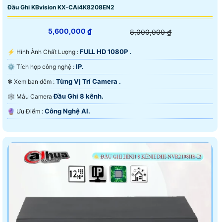
Đầu Ghi KBvision KX-CAi4K8208EN2
5,600,000 ₫
8,000,000 ₫
FULL HD 1080P .
️⚡ Hình Ành Chất Lượng :
IP.
⚙ Tích hợp công nghệ :
Từng Vị Trí Camera .
❃ Xem ban đêm :
Đầu Ghi 8 kênh.
🕸️ Mẫu Camera
Công Nghệ AI.
️🔮 Ưu Điểm :