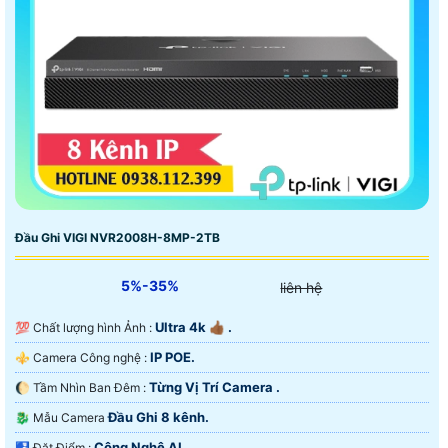
Đầu Ghi VIGI NVR2008H-8MP-2TB
5%-35%
liên hệ
Ultra 4k 👍🏾 .
💯 Chất lượng hình Ảnh :
IP POE.
⚜️ Camera Công nghệ :
Từng Vị Trí Camera .
🌔 Tầm Nhìn Ban Đêm :
Đầu Ghi 8 kênh.
🐉️ Mẫu Camera
Công Nghệ AI.
️🛃 Đặt Điểm :