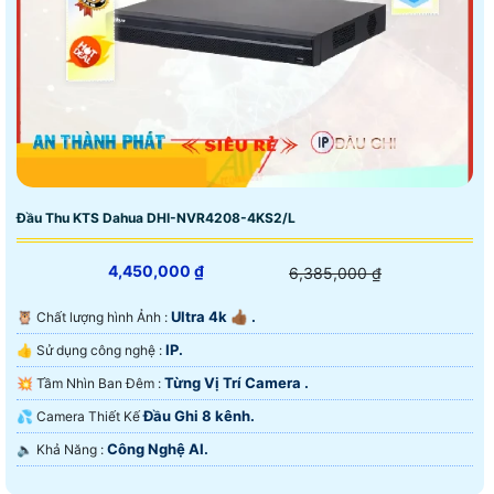
Đầu Thu KTS Dahua DHI-NVR4208-4KS2/L
4,450,000 ₫
6,385,000 ₫
Ultra 4k 👍🏾 .
🦉 Chất lượng hình Ảnh :
IP.
👍 Sử dụng công nghệ :
Từng Vị Trí Camera .
💥 Tầm Nhìn Ban Đêm :
Đầu Ghi 8 kênh.
💦 Camera Thiết Kế
Công Nghệ AI.
️🔈 Khả Năng :