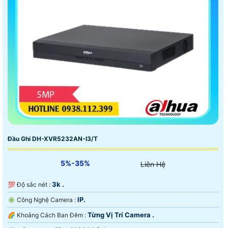
Đầu Ghi DH-XVR5232AN-I3/T
5%-35%
Liên Hệ
3k .
💯 Độ sắc nét :
IP.
✳️ Công Nghệ Camera :
Từng Vị Trí Camera .
🌈 Khoảng Cách Ban Đêm :