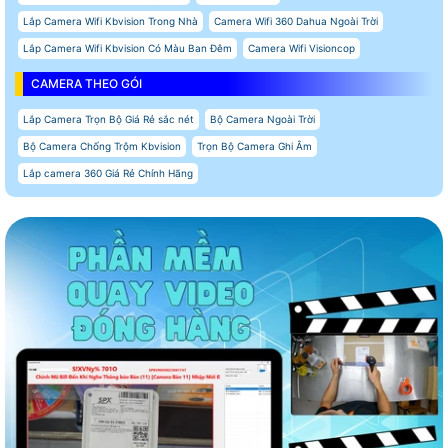
Lắp Camera Wifi Kbvision Trong Nhà
Camera Wifi 360 Dahua Ngoài Trời
Lắp Camera Wifi Kbvision Có Màu Ban Đêm
Camera Wifi Visioncop
CAMERA THEO GÓI
Lắp Camera Trọn Bộ Giá Rẻ sắc nét
Bộ Camera Ngoài Trời
Bộ Camera Chống Trộm Kbvision
Trọn Bộ Camera Ghi Âm
Lắp camera 360 Giá Rẻ Chính Hãng