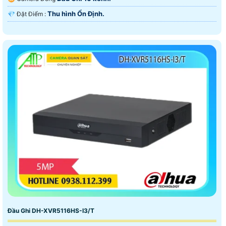
Thu hình Ổn Định.
️💎 Đặt Điểm :
Đầu Ghi DH-XVR5116HS-I3/T