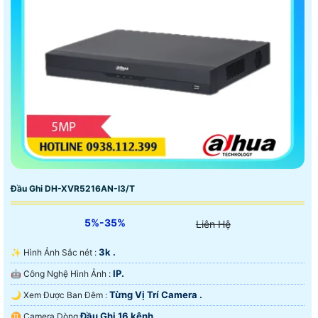
Đầu Ghi DH-XVR5216AN-I3/T
5%-35%
Liên Hệ
3k .
✨ Hình Ảnh Sắc nét :
IP.
🤖️ Công Nghệ Hình Ảnh :
Từng Vị Trí Camera .
🌙 Xem Được Ban Đêm :
Đầu Ghi 16 kênh.
♊ Camera Dòng