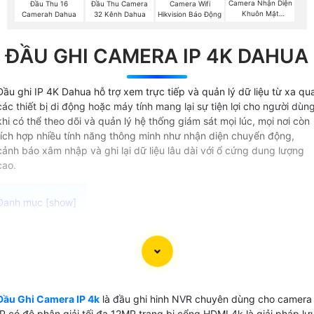
Camera Nhận Diện
Đầu Thu 16
Đầu Thu Camera
Camera Wifi
Khuôn Mặt
Camerah Dahua
32 Kênh Dahua
Hikvision Báo Động
Hikvision
ĐẦU GHI CAMERA IP 4K DAHUA
Đầu ghi IP 4K Dahua hỗ trợ xem trực tiếp và quản lý dữ liệu từ xa qu
các thiết bị di động hoặc máy tính mang lại sự tiện lợi cho người dùn
khi có thể theo dõi và quản lý hệ thống giám sát mọi lúc, mọi nơi còn
tích hợp nhiều tính năng thông minh như nhận diện chuyển động,
cảnh báo xâm nhập và ghi lại dữ liệu lâu dài với ổ cứng dung lượng
cao.
Đầu ghi camera IP 4K, hay còn gọi là đầu ghi NVR 4K là
thiết bị ghi hình chuyên dụng để ghi và quản lý hình ảnh từ
các camera IP với độ phân giải cao lên đến 8MP i nhu cầu
sử dụng cho các công trình đòi hỏi chất lượng video cao
Đầu Ghi Camera IP 4k
là đầu ghi hinh NVR chuyên dùng cho camera
đầu ghi này là lựa chọn lý tưởng Với khả năng ghi hình 4K
IP có độ phân giải tối đa 12MP trang bị cổng HDMI 4k là giải pháp lư