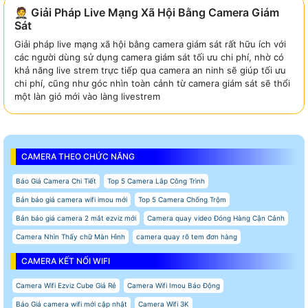
🤵 Giải Pháp Live Mạng Xã Hội Bằng Camera Giám
Sát
Giải pháp live mạng xã hội bằng camera giám sát rất hữu ích với
các người dùng sử dụng camera giám sát tối ưu chi phí, nhờ có
khả năng live strem trực tiếp qua camera an ninh sẽ giúp tối ưu
chi phí, cũng như góc nhìn toàn cảnh từ camera giám sát sẽ thổi
một làn gió mới vào làng livestrem
CAMERA THEO CHỨC NĂNG
Báo Giá Camera Chi Tiết
Top 5 Camera Lắp Công Trình
Bản báo giá camera wifi imou mới
Top 5 Camera Chống Trộm
Bản báo giá camera 2 mắt ezviz mới
Camera quay video Đóng Hàng Cận Cảnh
Camera Nhìn Thấy chữ Màn Hình
camera quay rõ tem đơn hàng
CAMERA KẾT NỐI WIFI
Camera Wifi Ezviz Cube Giá Rẻ
Camera Wifi Imou Báo Động
Báo Giá camera wifi mới cập nhật
Camera Wifi 3K