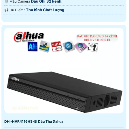
Đầu Ghi 32 kênh.
🛡 Mẫu Camera
Thu hình Chất Lượng.
️📢 Ưu Điểm :
DHI-NVR4116HS-EI Đầu Thu Dahua