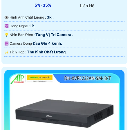
5%-35%
Liên Hệ
3k .
👁️‍🗨 Hình Ành Chất Lượng :
IP.
🕉️ Công Nghệ :
Từng Vị Trí Camera .
💡 Nhìn Ban Đêm :
Đầu Ghi 4 kênh.
🕉️ Camera Dòng
Thu hình Chất Lượng.
️✨ Tích Hợp :