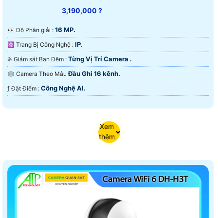
3,190,000 ?
16 MP.
️👀 Độ Phân giải :
IP.
⚛️ Trang Bị Công Nghệ :
Từng Vị Trí Camera .
❈ Giám sát Ban Đêm :
Đầu Ghi 16 kênh.
🕸️ Camera Theo Mẫu
Công Nghệ AI.
️ƒ Đặt Điểm :
Xem
thêm