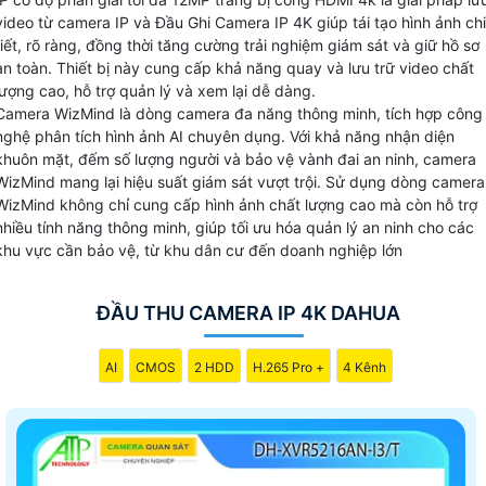
đầu ghi camera IP 4K còn hỗ trợ nhiều tính năng thông min
video từ camera IP và Đầu Ghi Camera IP 4K giúp tái tạo hình ảnh chi
như phát hiện chuyển động ghi đè, gửi thông báo và xem
tiết, rõ ràng, đồng thời tăng cường trải nghiệm giám sát và giữ hồ sơ
lại từ xa thông qua ứng dụng di động mang lại sự thuận tiệ
an toàn. Thiết bị này cung cấp khả năng quay và lưu trữ video chất
lượng cao, hỗ trợ quản lý và xem lại dễ dàng.
và an ninh tối ưu cho công trình của bạn.
Camera WizMind là dòng camera đa năng thông minh, tích hợp công
nghệ phân tích hình ảnh AI chuyên dụng. Với khả năng nhận diện
khuôn mặt, đếm số lượng người và bảo vệ vành đai an ninh, camera
WizMind mang lại hiệu suất giám sát vượt trội. Sử dụng dòng camera
WizMind không chỉ cung cấp hình ảnh chất lượng cao mà còn hỗ trợ
nhiều tính năng thông minh, giúp tối ưu hóa quản lý an ninh cho các
khu vực cần bảo vệ, từ khu dân cư đến doanh nghiệp lớn
ĐẦU THU CAMERA IP 4K DAHUA
AI
CMOS
2 HDD
H.265 Pro +
4 Kênh