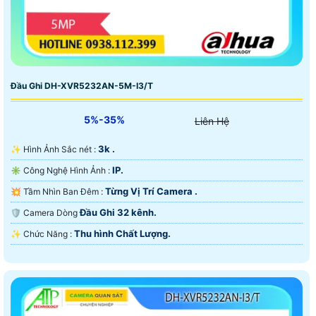
Đầu Ghi DH-XVR5232AN-5M-I3/T
5%-35%
Liên Hệ
3k .
✨ Hình Ảnh Sắc nét :
IP.
✳️ Công Nghệ Hình Ảnh :
Từng Vị Trí Camera .
💥 Tầm Nhìn Ban Đêm :
Đầu Ghi 32 kênh.
🛡 Camera Dòng
Thu hình Chất Lượng.
️✨ Chức Năng :