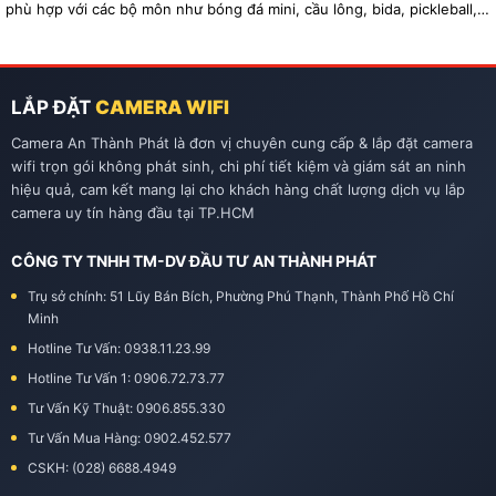
phù hợp với các bộ môn như bóng đá mini, cầu lông, bida, pickleball,
tennis…
LẮP ĐẶT
CAMERA WIFI
Camera An Thành Phát là đơn vị chuyên cung cấp & lắp đặt camera
wifi trọn gói không phát sinh, chi phí tiết kiệm và giám sát an ninh
hiệu quả, cam kết mang lại cho khách hàng chất lượng dịch vụ lắp
camera uy tín hàng đầu tại TP.HCM
CÔNG TY TNHH TM-DV ĐẦU TƯ AN THÀNH PHÁT
Trụ sở chính: 51 Lũy Bán Bích, Phường Phú Thạnh, Thành Phố Hồ Chí
Minh
Hotline Tư Vấn: 0938.11.23.99
Hotline Tư Vấn 1: 0906.72.73.77
Tư Vấn Kỹ Thuật: 0906.855.330
Tư Vấn Mua Hàng: 0902.452.577
CSKH: (028) 6688.4949