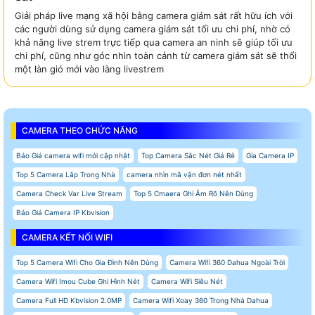
Giải pháp live mạng xã hội bằng camera giám sát rất hữu ích với
các người dùng sử dụng camera giám sát tối ưu chi phí, nhờ có
khả năng live strem trực tiếp qua camera an ninh sẽ giúp tối ưu
chi phí, cũng như góc nhìn toàn cảnh từ camera giám sát sẽ thổi
một làn gió mới vào làng livestrem
CAMERA THEO CHỨC NĂNG
Báo Giá camera wifi mới cập nhật
Top Camera Sắc Nét Giá Rẻ
Gía Camera IP
Top 5 Camera Lắp Trong Nhà
camera nhìn mã vận đơn nét nhất
Camera Check Var Live Stream
Top 5 Cmaera Ghi Âm Rõ Nên Dùng
Báo Giá Camera IP Kbvision
CAMERA KẾT NỐI WIFI
Top 5 Camera Wifi Cho Gia Đình Nên Dùng
Camera Wifi 360 Dahua Ngoài Trời
Camera Wifi Imou Cube Ghi Hình Nét
Camera Wifi Siêu Nét
Camera Full HD Kbvision 2.0MP
Camera Wifi Xoay 360 Trong Nhà Dahua