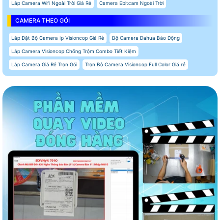
Lắp Camera Wifi Ngoài Trời Giá Rẻ
Camera Ebitcam Ngoài Trời
CAMERA THEO GÓI
Lắp Đặt Bộ Camera Ip Visioncop Giá Rẻ
Bộ Camera Dahua Báo Động
Lắp Camera Visioncop Chống Trộm Combo Tiết Kiệm
Lắp Camera Giá Rẻ Trọn Gói
Trọn Bộ Camera Visioncop Full Color Giá rẻ