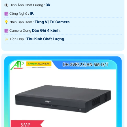
3k .
👁️‍🗨 Hình Ành Chất Lượng :
IP.
🕉️ Công Nghệ :
Từng Vị Trí Camera .
💡 Nhìn Ban Đêm :
Đầu Ghi 4 kênh.
🕉️ Camera Dòng
Thu hình Chất Lượng.
️✨ Tích Hợp :