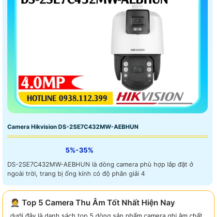
Camera Hikvision DS-2SE7C432MW-AEBHUN
5%-35%
DS-2SE7C432MW-AEBHUN là dòng camera phù hợp lắp đặt ở
ngoài trời, trang bị ống kính có độ phân giải 4
🤵 Top 5 Camera Thu Âm Tốt Nhất Hiện Nay
dưới đây là danh sách top 5 dòng sản phẩm camera ghi âm chất