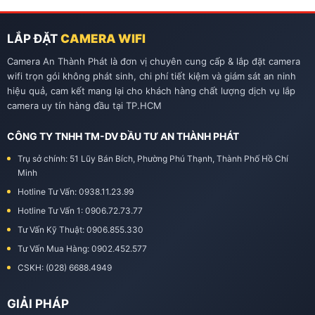
LẮP ĐẶT
CAMERA WIFI
Camera An Thành Phát là đơn vị chuyên cung cấp & lắp đặt camera
wifi trọn gói không phát sinh, chi phí tiết kiệm và giám sát an ninh
hiệu quả, cam kết mang lại cho khách hàng chất lượng dịch vụ lắp
camera uy tín hàng đầu tại TP.HCM
CÔNG TY TNHH TM-DV ĐẦU TƯ AN THÀNH PHÁT
Trụ sở chính: 51 Lũy Bán Bích, Phường Phú Thạnh, Thành Phố Hồ Chí
Minh
Hotline Tư Vấn: 0938.11.23.99
Hotline Tư Vấn 1: 0906.72.73.77
Tư Vấn Kỹ Thuật: 0906.855.330
Tư Vấn Mua Hàng: 0902.452.577
CSKH: (028) 6688.4949
GIẢI PHÁP