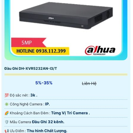
Đầu Ghi DH-XVR5232AN-I3/T
5%-35%
Liên Hệ
3k .
💯 Độ sắc nét :
IP.
✳️ Công Nghệ Camera :
Từng Vị Trí Camera .
🌈 Khoảng Cách Ban Đêm :
Đầu Ghi 32 kênh.
🛡 Mẫu Camera
Thu hình Chất Lượng.
️📢 Ưu Điểm :