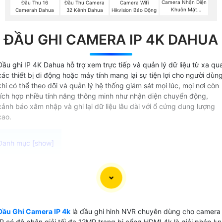
Camera Nhận Diện
Đầu Thu 16
Đầu Thu Camera
Camera Wifi
Khuôn Mặt
Camerah Dahua
32 Kênh Dahua
Hikvision Báo Động
Hikvision
ĐẦU GHI CAMERA IP 4K DAHUA
Đầu ghi IP 4K Dahua hỗ trợ xem trực tiếp và quản lý dữ liệu từ xa qu
các thiết bị di động hoặc máy tính mang lại sự tiện lợi cho người dùn
khi có thể theo dõi và quản lý hệ thống giám sát mọi lúc, mọi nơi còn
tích hợp nhiều tính năng thông minh như nhận diện chuyển động,
cảnh báo xâm nhập và ghi lại dữ liệu lâu dài với ổ cứng dung lượng
cao.
Đầu ghi camera IP 4K, hay còn gọi là đầu ghi NVR 4K là
thiết bị ghi hình chuyên dụng để ghi và quản lý hình ảnh từ
các camera IP với độ phân giải cao lên đến 8MP i nhu cầu
sử dụng cho các công trình đòi hỏi chất lượng video cao
Đầu Ghi Camera IP 4k
là đầu ghi hinh NVR chuyên dùng cho camera
đầu ghi này là lựa chọn lý tưởng Với khả năng ghi hình 4K
IP có độ phân giải tối đa 12MP trang bị cổng HDMI 4k là giải pháp lư