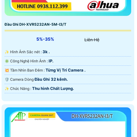
Đầu Ghi DH-XVR5232AN-5M-I3/T
5%-35%
Liên Hệ
3k .
✨ Hình Ảnh Sắc nét :
IP.
✳️ Công Nghệ Hình Ảnh :
Từng Vị Trí Camera .
💥 Tầm Nhìn Ban Đêm :
Đầu Ghi 32 kênh.
🛡 Camera Dòng
Thu hình Chất Lượng.
️✨ Chức Năng :