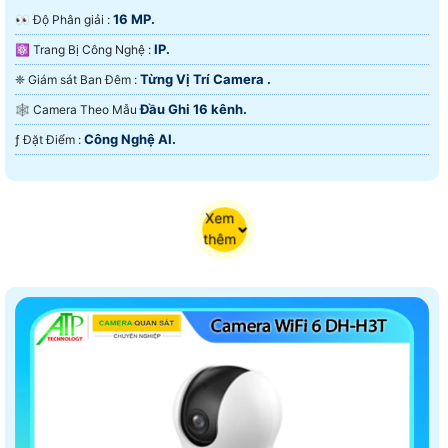
16 MP.
️👀 Độ Phân giải :
IP.
⚛️ Trang Bị Công Nghệ :
Từng Vị Trí Camera .
❈ Giám sát Ban Đêm :
Đầu Ghi 16 kênh.
🕸️ Camera Theo Mẫu
Công Nghệ AI.
️ƒ Đặt Điểm :
Xem
thêm