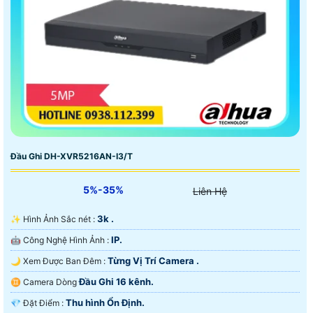
Đầu Ghi DH-XVR5216AN-I3/T
5%-35%
Liên Hệ
3k .
✨ Hình Ảnh Sắc nét :
IP.
🤖️ Công Nghệ Hình Ảnh :
Từng Vị Trí Camera .
🌙 Xem Được Ban Đêm :
Đầu Ghi 16 kênh.
♊ Camera Dòng
Thu hình Ổn Định.
️💎 Đặt Điểm :