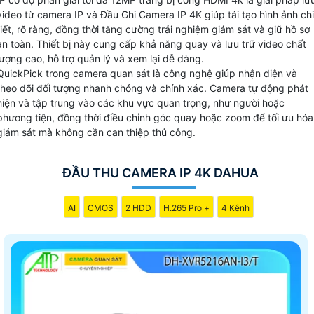
đầu ghi camera IP 4K còn hỗ trợ nhiều tính năng thông min
video từ camera IP và Đầu Ghi Camera IP 4K giúp tái tạo hình ảnh chi
như phát hiện chuyển động ghi đè, gửi thông báo và xem
tiết, rõ ràng, đồng thời tăng cường trải nghiệm giám sát và giữ hồ sơ
lại từ xa thông qua ứng dụng di động mang lại sự thuận tiệ
an toàn. Thiết bị này cung cấp khả năng quay và lưu trữ video chất
lượng cao, hỗ trợ quản lý và xem lại dễ dàng.
và an ninh tối ưu cho công trình của bạn.
QuickPick trong camera quan sát là công nghệ giúp nhận diện và
theo dõi đối tượng nhanh chóng và chính xác. Camera tự động phát
hiện và tập trung vào các khu vực quan trọng, như người hoặc
phương tiện, đồng thời điều chỉnh góc quay hoặc zoom để tối ưu hóa
giám sát mà không cần can thiệp thủ công.
ĐẦU THU CAMERA IP 4K DAHUA
AI
CMOS
2 HDD
H.265 Pro +
4 Kênh