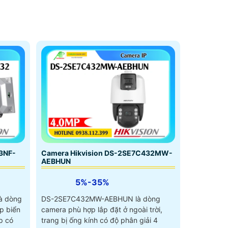
3NF-
Camera Hikvision DS-2SE7C432MW-
AEBHUN
5%-35%
à dòng
DS-2SE7C432MW-AEBHUN là dòng
p biển
camera phù hợp lắp đặt ở ngoài trời,
p có
trang bị ống kính có độ phân giải 4