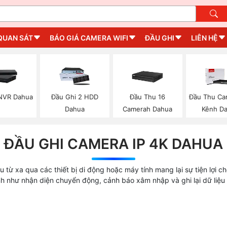
QUAN SÁT
BÁO GIÁ CAMERA WIFI
ĐẦU GHI
LIÊN HỆ
NVR Dahua
Đầu Ghi 2 HDD
Đầu Thu 16
Đầu Thu Ca
Dahua
Camerah Dahua
Kênh D
ĐẦU GHI CAMERA IP 4K DAHUA
u từ xa qua các thiết bị di động hoặc máy tính mang lại sự tiện lợi 
inh như nhận diện chuyển động, cảnh báo xâm nhập và ghi lại dữ liệu