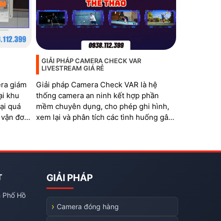
GIẢI PHÁP CAMERA CHECK VAR
LIVESTREAM GIÁ RẺ
era giám
Giải pháp Camera Check VAR là hệ
ại khu
thống camera an ninh kết hợp phần
ại quá
mềm chuyên dụng, cho phép ghi hình,
 vận đơn,
xem lại và phân tích các tình huống gây
tranh cãi trong thi đấu thể thao. Hệ
thống đặc biệt phù hợp với các bộ môn
như bóng đá mini, cầu lông, bida,
pickleball, tennis…
T
GIẢI PHÁP
h Phố Hồ
Camera đóng hàng