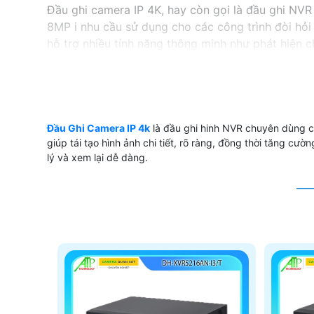
Đầu ghi camera IP 4K, hay còn gọi là đầu ghi NVR 
8MP i nhu cầu sử dụng cho các công trình đòi hỏi
hỗ trợ nhiều tính năng thông minh như phát hiện 
ninh tối ưu cho công trình của bạn.
'
Đầu Ghi Camera IP 4k
là đầu ghi hinh NVR chuyên dùng ch
giúp tái tạo hình ảnh chi tiết, rõ ràng, đồng thời tăng cư
lý và xem lại dễ dàng.