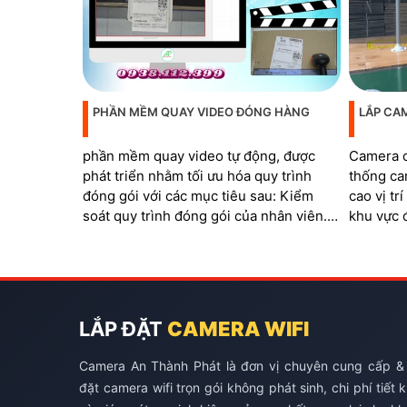
PHẦN MỀM QUAY VIDEO ĐÓNG HÀNG
LẮP CA
phần mềm quay video tự động, được
Camera c
phát triển nhằm tối ưu hóa quy trình
thống ca
đóng gói với các mục tiêu sau: Kiểm
cao vị tr
soát quy trình đóng gói của nhân viên.
khu vực 
Đáp ứng các tiêu chuẩn của sàn thương
quá trình
mại điện tử. Ngăn chặn các trường hợp
barcode 
khách hàng hoàn trả hàng hóa không
đơn
đúng sản phẩm
LẮP ĐẶT
CAMERA WIFI
Camera An Thành Phát là đơn vị chuyên cung cấp &
đặt camera wifi trọn gói không phát sinh, chi phí tiết 