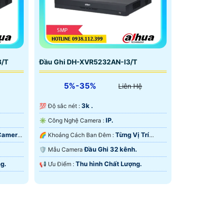
3/T
Đầu Ghi DH-XVR5232AN-I3/T
5%-35%
Liên Hệ
3k .
💯 Độ sắc nét :
IP.
✳️ Công Nghệ Camera :
 Camera
Từng Vị Trí
🌈 Khoảng Cách Ban Đêm :
Camera .
Đầu Ghi 32 kênh.
🛡 Mẫu Camera
g.
Thu hình Chất Lượng.
️📢 Ưu Điểm :