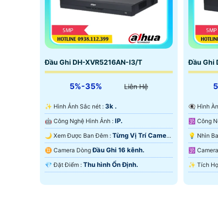
Đầu Ghi DH-XVR5216AN-I3/T
Đầu Ghi
5%-35%
Liên Hệ
3k .
✨ Hình Ảnh Sắc nét :
👁️‍🗨 Hì
IP.
🤖️ Công Nghệ Hình Ảnh :
Từng Vị Trí Camera
🌙 Xem Được Ban Đêm :
.
Đầu Ghi 16 kênh.
♊ Camera Dòng
🕉️ Came
Thu hình Ổn Định.
️💎 Đặt Điểm :