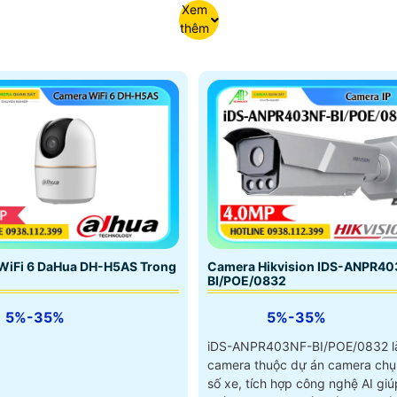
Xem
thêm
Camera Hikvision IDS-ANPR40
WiFi 6 DaHua DH-H5AS Trong
BI/POE/0832
5%-35%
5%-35%
iDS-ANPR403NF-BI/POE/0832 l
camera thuộc dự án camera chụ
số xe, tích hợp công nghệ AI giú