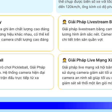
thể chụp được biển số xe với tốc
đến 120km/h, ống kính có độ phâ
4
y
🤵 Giải Pháp Livestream
a ghi âm chất lượng cao đáng
Giải pháp livestream bằng cam
ơng hiệu khác nhau, có thể kể
lương hình ảnh sắc nét. Cam
g camera chất lượng cao đáng
chi tiết trên sân quần vợt
ll
🤵 Giải Pháp Live Mạng X
rò chơi Pickleball, Giải Pháp
Giải pháp live mạng xã hội bằ
n. Hệ thống camera hiện đại
sử dụng camera giám sát tối ưu
trận đấu trực tiếp từ xa
camera an ninh sẽ giúp tối ưu
giám sát sẽ thổi một làn gió mớ