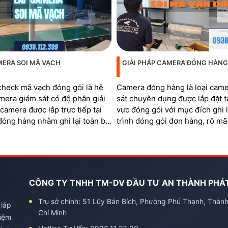
MERA SOI MÃ VẠCH
GIẢI PHÁP CAMERA ĐÓNG HÀNG
heck mã vạch đóng gói là hệ
Camera đóng hàng là loại cam
mera giám sát có độ phân giải
sát chuyên dụng được lắp đặt t
í camera được lắp trực tiếp tại
vực đóng gói với mục đích ghi l
đóng hàng nhằm ghi lại toàn bộ
trình đóng gói đơn hàng, rõ mã
 xử lý đơn và soi rõ mã QR,
quản lý khu vực đóng hàng
trên từng sản phẩm và mã vận
CÔNG TY TNHH TM-DV ĐẦU TƯ AN THÀNH PHÁ
Trụ sở chính: 51 Lũy Bán Bích, Phường Phú Thạnh, Thàn
 lắp
Chí Minh
kiệm