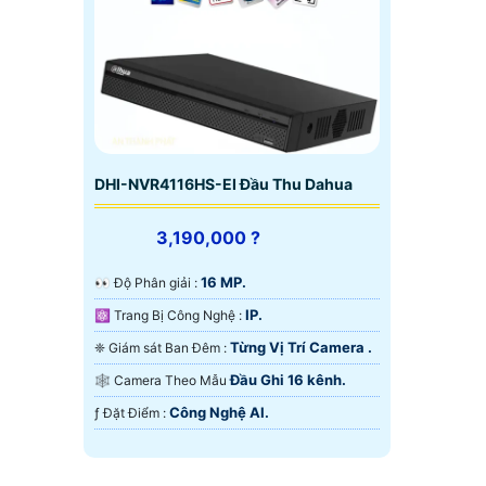
DHI-NVR4116HS-EI Đầu Thu Dahua
3,190,000 ?
16 MP.
️👀 Độ Phân giải :
IP.
⚛️ Trang Bị Công Nghệ :
Từng Vị Trí Camera .
❈ Giám sát Ban Đêm :
Đầu Ghi 16 kênh.
🕸️ Camera Theo Mẫu
Công Nghệ AI.
️ƒ Đặt Điểm :