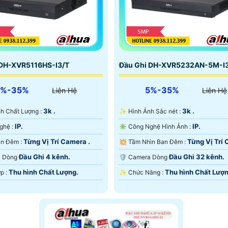
 DH-XVR5116HS-I3/T
Đầu Ghi DH-XVR5232AN-5M-I
5%-35%
5%-35%
Liên Hệ
Liên Hệ
3k .
3k .
nh Ành Chất Lượng :
✨ Hình Ảnh Sắc nét :
IP.
IP.
🕉️ Công Nghệ :
✳️ Công Nghệ Hình Ảnh :
Từng Vị Trí Camera .
Từng Vị Trí
💡 Nhìn Ban Đêm :
💥 Tầm Nhìn Ban Đêm :
.
Đầu Ghi 4 kênh.
Đầu Ghi 32 kênh.
ra Dòng
🛡 Camera Dòng
Thu hình Chất Lượng.
Thu hình Chất Lượn
️✨ Tích Hợp :
️✨ Chức Năng :