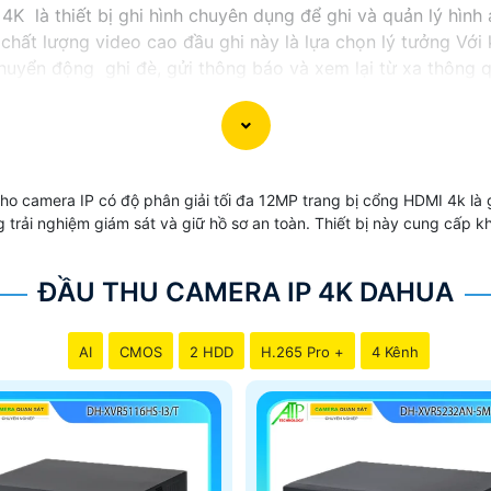
4K là thiết bị ghi hình chuyên dụng để ghi và quản lý hình
 chất lượng video cao đầu ghi này là lựa chọn lý tưởng Với
chuyển động ghi đè, gửi thông báo và xem lại từ xa thông 
o camera IP có độ phân giải tối đa 12MP trang bị cổng HDMI 4k là 
ờng trải nghiệm giám sát và giữ hồ sơ an toàn. Thiết bị này cung cấp 
ĐẦU THU CAMERA IP 4K DAHUA
AI
CMOS
2 HDD
H.265 Pro +
4 Kênh