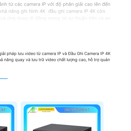
 ảnh từ các camera IP với độ phân giải cao lên đến
 khả năng ghi hình 4K đầu ghi camera IP 4K còn
qua ứng dụng di động mang lại sự thuận tiện và an
giải pháp lưu video từ camera IP và Đầu Ghi Camera IP 4K
khả năng quay và lưu trữ video chất lượng cao, hỗ trợ quản