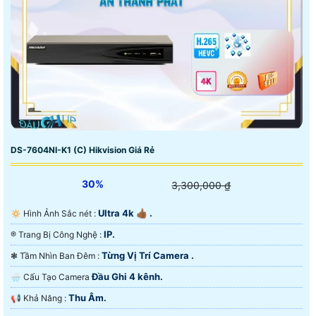
DS-7604NI-K1 (C) Hikvision Giá Rẻ
30%
3,300,000 ₫
Ultra 4k 👍🏾 .
🔅 Hình Ảnh Sắc nét :
IP.
®️ Trang Bị Công Nghệ :
Từng Vị Trí Camera .
❃ Tầm Nhìn Ban Đêm :
Đầu Ghi 4 kênh.
🌧️ Cấu Tạo Camera
Thu Âm.
️📢 Khả Năng :