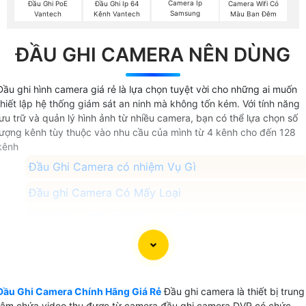
Camera Ip
Đầu Ghi PoE
Đầu Ghi Ip 64
Camera Wifi Có
Samsung
Vantech
Kênh Vantech
Màu Ban Đêm
ĐẦU GHI CAMERA NÊN DÙNG
Đầu ghi hình camera giá rẻ là lựa chọn tuyệt vời cho những ai muốn
thiết lập hệ thống giám sát an ninh mà không tốn kém. Với tính năng
lưu trữ và quản lý hình ảnh từ nhiều camera, bạn có thể lựa chọn số
lượng kênh tùy thuộc vào nhu cầu của mình từ 4 kênh cho đến 128
kênh
Đầu Ghi Camera có nhiệm Vụ Gì
Đầu ghi Camera Có Mấy Loại
Cách Chọn Đầu Ghi Camera Tốt
Dùng Đầu Ghi Hãng Nào Tốt
Đầu Ghi Camera Giá Rẻ Nhất
Đầu Ghi Camera Chính Hãng Giá Rẻ
Đầu ghi camera là thiết bị trung
tâm chứa video thu được từ camera đầu ghi camera DVR có chức