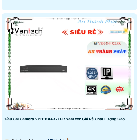
Đầu Ghi Camera VPH-N4432LPR VanTech Giá Rẻ Chất Lượng Cao