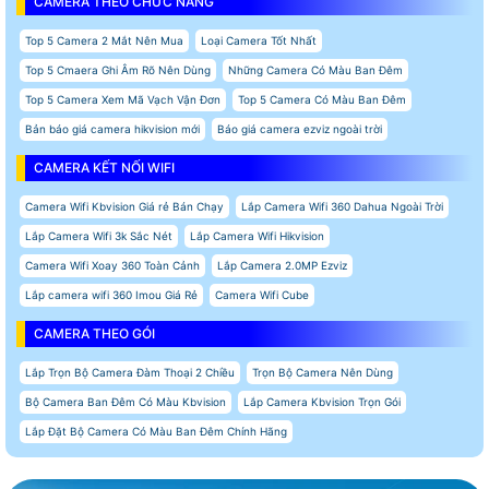
CAMERA THEO CHỨC NĂNG
Top 5 Camera 2 Mắt Nên Mua
Loại Camera Tốt Nhất
Top 5 Cmaera Ghi Âm Rõ Nên Dùng
Những Camera Có Màu Ban Đêm
Top 5 Camera Xem Mã Vạch Vận Đơn
Top 5 Camera Có Màu Ban Đêm
Bản báo giá camera hikvision mới
Báo giá camera ezviz ngoài trời
CAMERA KẾT NỐI WIFI
Camera Wifi Kbvision Giá rẻ Bán Chạy
Lắp Camera Wifi 360 Dahua Ngoài Trời
Lắp Camera Wifi 3k Sắc Nét
Lắp Camera Wifi Hikvision
Camera Wifi Xoay 360 Toàn Cảnh
Lắp Camera 2.0MP Ezviz
Lắp camera wifi 360 Imou Giá Rẻ
Camera Wifi Cube
CAMERA THEO GÓI
Lắp Trọn Bộ Camera Đàm Thoại 2 Chiều
Trọn Bộ Camera Nên Dùng
Bộ Camera Ban Đêm Có Màu Kbvision
Lắp Camera Kbvision Trọn Gói
Lắp Đặt Bộ Camera Có Màu Ban Đêm Chính Hãng