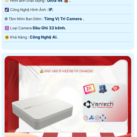
Ultra 4k 👍🏾 .
🔅 Hình ảnh chất lượng :
IP.
🌠 Công Nghệ Hình Ảnh :
Từng Vị Trí Camera .
❂ Tầm Nhìn Ban Đêm :
Đầu Ghi 32 kênh.
🕉️ Loại Camera
Công Nghệ AI.
️☣️ Khả Năng :