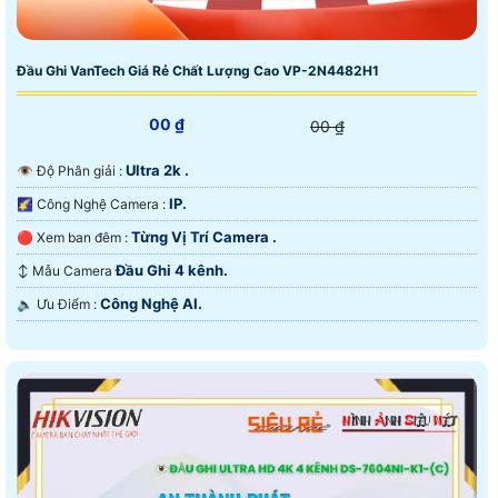
Đầu Ghi VanTech Giá Rẻ Chất Lượng Cao VP-2N4482H1
00 ₫
00 ₫
Ultra 2k .
👁 Độ Phân giải :
IP.
🌠 Công Nghệ Camera :
Từng Vị Trí Camera .
🔴 Xem ban đêm :
Đầu Ghi 4 kênh.
↕️ Mẫu Camera
Công Nghệ AI.
️🔈 Ưu Điểm :