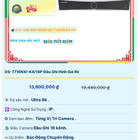
DS-7716NXI-K4/16P Đầu Ghi Hình Giá Rẻ
13,600,000 ₫
19,440,000 ₫
Ultra 8k .
☀️ Độ sắc nét :
IP.
⚛️ Công Nghệ Sử Dụng :
Từng Vị Trí Camera .
✪ Xem ban đêm :
Đầu Ghi 16 kênh.
🐉️ Mẫu Camera
Báo Động Chuyển Động.
️↭ Ưu Điểm :