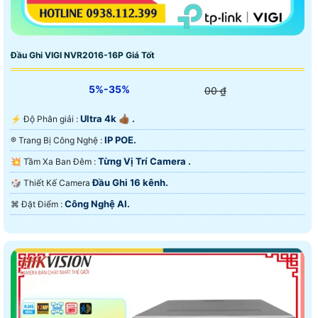
Đầu Ghi VIGI NVR2016-16P Giá Tốt
5%-35%
00 ₫
Ultra 4k 👍🏾 .
️⚡ Độ Phân giải :
IP POE.
®️ Trang Bị Công Nghệ :
Từng Vị Trí Camera .
💥 Tầm Xa Ban Đêm :
Đầu Ghi 16 kênh.
🎲 Thiết Kế Camera
Công Nghệ AI.
️⌘ Đặt Điểm :