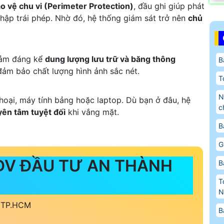
o vệ chu vi (Perimeter Protection)
, đầu ghi giúp phát
nhập trái phép. Nhờ đó, hệ thống giám sát trở nên
chủ
giảm đáng kể
dung lượng lưu trữ và băng thông
B
ảm bảo chất lượng hình ảnh sắc nét.
T
N
hoại, máy tính bảng hoặc laptop. Dù bạn ở đâu, hệ
ch
yên tâm tuyệt đối
khi vắng mặt.
B
G
DV ĐẦU TƯ AN THÀNH
B
T
N
, TP.HCM
B