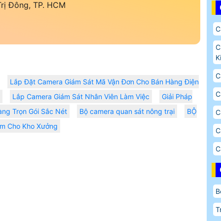
Trị Đông, TP. HCM
C
C
K
C
Lắp Đặt Camera Giám Sát Mã Vận Đơn Cho Bán Hàng Điện
C
Lắp Camera Giám Sát Nhân Viên Làm Việc
Giải Pháp
ng Trọn Gói Sắc Nét
Bộ camera quan sát nông trại
BỘ
C
ộm Cho Kho Xưởng
C
C
B
T