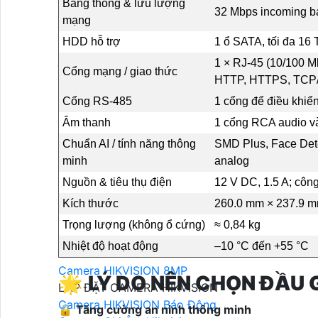
Camera Hikvision
Băng thông & lưu lượng
32 Mbps incoming 
mạng
HDD hỗ trợ
1 ổ SATA, tối đa 16
Camera Hikvision
1 × RJ-45 (10/100 M
Đầu Ghi Camera HIKVISION
Cổng mạng / giao thức
HTTP, HTTPS, TCP/
Lắp Camera Trọn Bộ HIKVISION
Camera HIKVISION Ai
Cổng RS‑485
1 cổng để điều khiể
Camera Wifi HIKVISION
Âm thanh
1 cổng RCA audio và
Camera Wifi 360 HIKVISION
Chuẩn AI / tính năng thông
SMD Plus, Face Dete
Camera Wifi Trong Nhà HIKVISION
minh
analog
Camera Wifi Ngoài Trời HIKVISION
Nguồn & tiêu thụ điện
12 V DC, 1.5 A; côn
Camera IP HIKVISION
Camera HIKVISION Xoay 360
Kích thước
260.0 mm × 237.9 
Camera ZOOM Sắc Nét HIKVISION
Trọng lượng (không ổ cứng)
≈ 0,84 kg
Camera HIKVISION 2MP
Nhiệt độ hoạt động
–10 °C đến +55 °C
Camera HIKVISION 4MP
Camera HIKVISION 8MP
🌟
LÝ DO NÊN CHỌN ĐẦU 
LẮP ĐẶT CAMERA HIKVISION
Camera HIKVISION Báo Động
🔒
Tăng cường an ninh thông minh