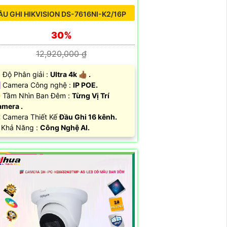
ẦU GHI HIKVISION DS-7616NI-K2/16P
30%
12,920,000 ₫
 Độ Phân giải :
Ultra 4k 👍🏾 .
️ Camera Công nghệ :
IP POE.
 Tầm Nhìn Ban Đêm :
Từng Vị Trí
mera .
️ Camera Thiết Kế
Đầu Ghi 16 kênh.
 Khả Năng :
Công Nghệ AI.