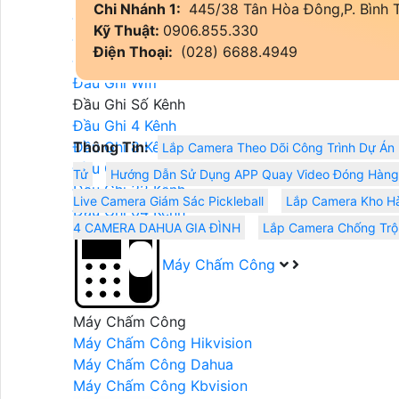
Chi Nhánh 1:
445/38 Tân Hòa Đông,P. Bình 
Đầu Ghi Hikvision
Kỹ Thuật:
0906.855.330
Đầu Ghi Kbvision
Điện Thoại:
(028) 6688.4949
Đầu Ghi Vantech
Đầu Ghi Wifi
Đầu Ghi Số Kênh
Đầu Ghi 4 Kênh
Đầu Ghi 8 Kênh
Thông Tin:
Lắp Camera Theo Dõi Công Trình Dự Án
Đầu Ghi 16 Kênh
Tử
Hướng Dẫn Sử Dụng APP Quay Video Đóng Hàng
Đầu Ghi 32 Kênh
Live Camera Giám Sác Pickleball
Lắp Camera Kho Hà
Đầu Ghi 64 Kênh
4 CAMERA DAHUA GIA ĐÌNH
Lắp Camera Chống Tr
Máy Chấm Công
Máy Chấm Công
Máy Chấm Công Hikvision
Máy Chấm Công Dahua
Máy Chấm Công Kbvision