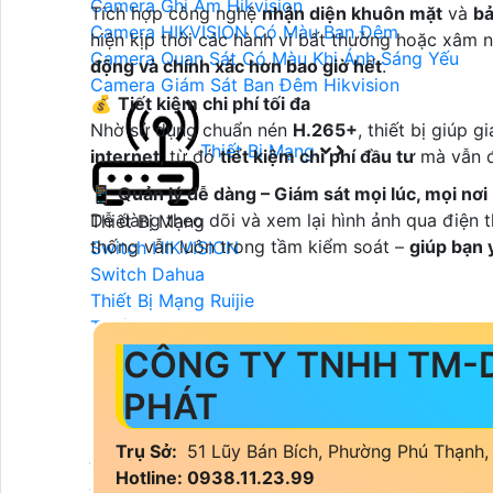
Camera Ghi Âm Hikvision
Tích hợp công nghệ
nhận diện khuôn mặt
và
bả
Camera HIKVISION Có Màu Ban Đêm
hiện kịp thời các hành vi bất thường hoặc xâm 
Camera Quan Sát Có Màu Khi Ánh Sáng Yếu
động và chính xác hơn bao giờ hết
.
Camera Giám Sát Ban Đêm Hikvision
💰
Tiết kiệm chi phí tối đa
Nhờ sử dụng chuẩn nén
H.265+
, thiết bị giúp 
Thiết Bị Mạng
internet
, từ đó
tiết kiệm chi phí đầu tư
mà vẫn đ
📱
Quản lý dễ dàng – Giám sát mọi lúc, mọi nơi
Dễ dàng theo dõi và xem lại hình ảnh qua điện t
Thiết Bị Mạng
thống vẫn luôn trong tầm kiểm soát –
giúp bạn 
Switch HIKVISION
Switch Dahua
Thiết Bị Mạng Ruijie
Thiết Bị Mạng KBvision
CÔNG TY TNHH TM-
Đầu Ghi Hình
PHÁT
Trụ Sở:
51 Lũy Bán Bích, Phường Phú Thạnh
Đầu Ghi Camera
Hotline: 0938.11.23.99
Đầu Ghi Dahua