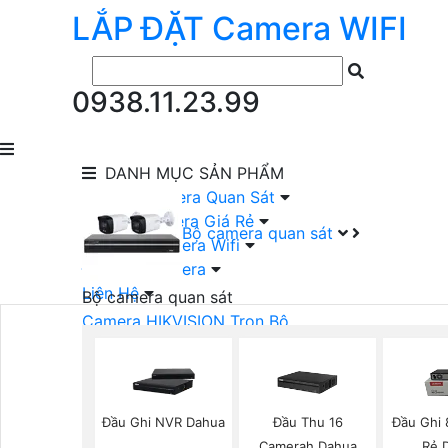
LẮP ĐẶT
Camera
WIFI
0938.11.23.99
DANH MỤC
SẢN PHẨM
lắp Đặt Camera Quan Sát
Lắp Bộ Camera Giá Rẻ
Bộ camera quan sát
Lắp Đặt Camera Wifi
Đầu Ghi Camera
Liên Hệ
Bộ camera quan sát
Camera HIKVISION Trọn Bộ
Camera KBVISION Trọn Bộ
Camera DAHUA Trọn Bộ
Camera giá Rẻ Trọn Bộ
Bộ Camera Nên Dùng
Đầu Ghi NVR Dahua
Đầu Thu 16
Đầu Ghi 
Bộ Camera Có Màu Ban Đêm
Camerah Dahua
Rẻ 