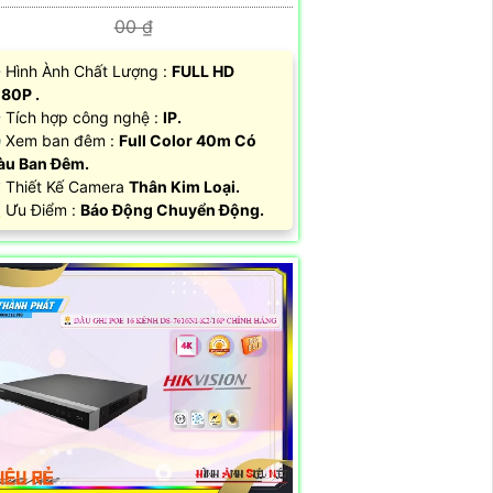
00 ₫
 Hình Ành Chất Lượng :
FULL HD
80P .
Tích hợp công nghệ :
IP.
 Xem ban đêm :
Full Color 40m Có
àu Ban Đêm.
️ Thiết Kế Camera
Thân Kim Loại.
 Ưu Điểm :
Báo Động Chuyển Động.