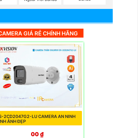
CAMERA GIÁ RẺ CHÍNH HÃNG
S-2CD2047G2-LU CAMERA AN NINH
ÌNH ẢNH ĐẸP
00 ₫