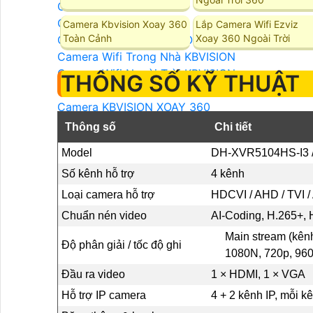
Camera IP KBVISION
Camera Wifi KBVISION
Camera Kbvision Xoay 360
Lắp Camera Wifi Ezviz
Toàn Cảnh
Xoay 360 Ngoài Trời
Camera Wifi 360 KBVISION
Camera Wifi Trong Nhà KBVISION
Camera Wifi Ngoài Trời KBVISION
THÔNG SỐ KỸ THUẬT
Camera Ai KBVISION
Camera KBVISION XOAY 360
Camera KBVISION 2.0 MP
Thông số
Chi tiết
Camera KBVISION 4.0 MP
Model
DH‑XVR5104HS‑I3 /
Camera KBVISION 8.0 MP
LẮP ĐẶT CAMERA KBVISION
Số kênh hỗ trợ
4 kênh
Camera KBVISION Báo Động
Loại camera hỗ trợ
HDCVI / AHD / TVI /
Camera KBVISION Ghi Âm
Chuẩn nén video
AI‑Coding, H.265+, 
Camera KBVISION Zoom Xa
Main stream (kênh
Camera KBVISION có Màu Ban Đêm
Độ phân giải / tốc độ ghi
1080N, 720p, 960
Camera KBVISION có Màu Sắc Khi Ánh Sáng Yế
Camera Quan Sát Ban Đêm Rõ Nét KBVISION
Đầu ra video
1 × HDMI, 1 × VGA
Hỗ trợ IP camera
4 + 2 kênh IP, mỗi k