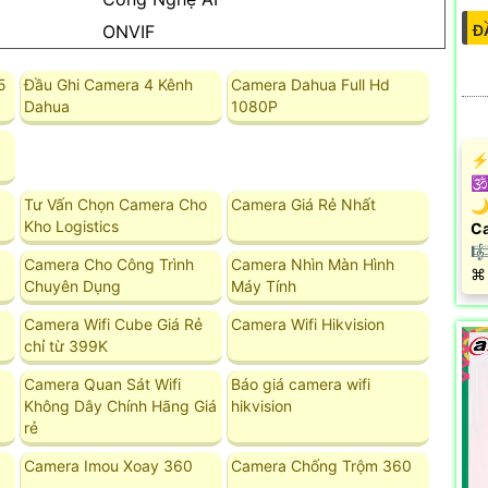
Đ
ONVIF
5
Đầu Ghi Camera 4 Kênh
Camera Dahua Full Hd
Dahua
1080P
️⚡
🕉
Tư Vấn Chọn Camera Cho
Camera Giá Rẻ Nhất
🌙
Kho Logistics
Ca
🎼
Camera Cho Công Trình
Camera Nhìn Màn Hình
️⌘
Chuyên Dụng
Máy Tính
Camera Wifi Cube Giá Rẻ
Camera Wifi Hikvision
chỉ từ 399K
Camera Quan Sát Wifi
Báo giá camera wifi
Không Dây Chính Hãng Giá
hikvision
rẻ
Camera Imou Xoay 360
Camera Chống Trộm 360