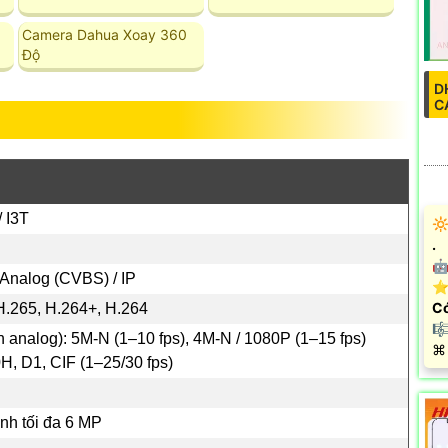
Camera Dahua Xoay 360
Độ
D
C
 I3T
🔆
.
🤖
 Analog (CVBS) / IP
⭐ 
Có
H.265, H.264+, H.264
🎼
 analog): 5M‑N (1–10 fps), 4M‑N / 1080P (1–15 fps)
️⌘
H, D1, CIF (1–25/30 fps)
u
ênh tối đa 6 MP