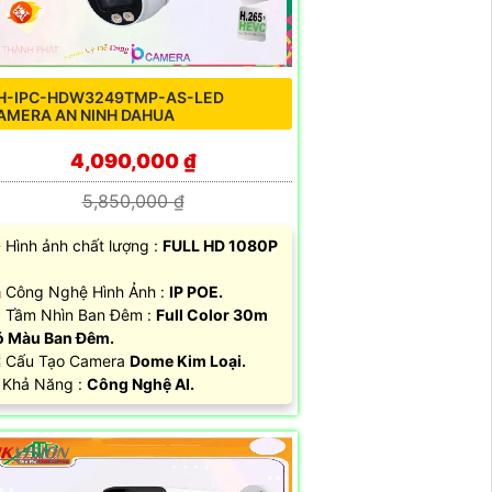
H-IPC-HDW3249TMP-AS-LED
AMERA AN NINH DAHUA
4,090,000 ₫
5,850,000 ₫
 Hình ảnh chất lượng :
FULL HD 1080P
️ Công Nghệ Hình Ảnh :
IP POE.
Tầm Nhìn Ban Đêm :
Full Color 30m
 Màu Ban Đêm.
️ Cấu Tạo Camera
Dome Kim Loại.
 Khả Năng :
Công Nghệ AI.