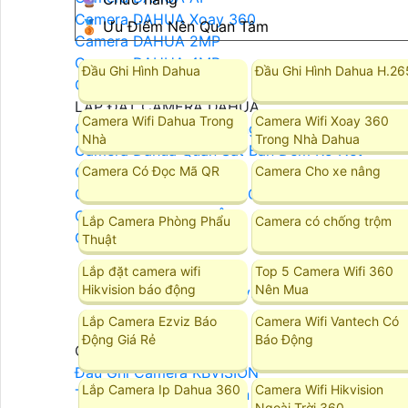
Camera DAHUA Xoay 360
🥉 Ưu Điểm Nên Quan Tâm
Camera DAHUA 2MP
Camera DAHUA 4MP
Đầu Ghi Hình Dahua
Đầu Ghi Hình Dahua H.26
Camera DAHUA 8MP
LẮP ĐẶT CAMERA DAHUA
Camera Wifi Dahua Trong
Camera Wifi Xoay 360
Camera DAHUA Báo Động
Nhà
Trong Nhà Dahua
Camera Dahua Quan Sát Ban Đêm Rõ Nét
Camera Dahua Starlight
Camera Có Đọc Mã QR
Camera Cho xe nâng
Camera Dahua Ban Đêm Có Màu
Camera DAHUA Ghi Âm
Lắp Camera Phòng Phẩu
Camera có chống trộm
Camera DAHUA Zoom
Thuật
Lắp đặt camera wifi
Top 5 Camera Wifi 360
Hikvision báo động
Nên Mua
Camera Kbvision
Lắp Camera Ezviz Báo
Camera Wifi Vantech Có
Động Giá Rẻ
Báo Động
Camera Kbvision
Đầu Ghi Camera KBVISION
Lắp Camera Ip Dahua 360
Camera Wifi Hikvision
Trọn Bộ Camera KBvision
Ngoài Trời 360