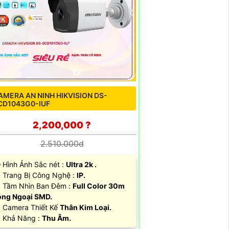
AMERA AN NINH HIKVISION DS-
CD1043G0-IUF
2,200,000 ?
2.510.000d
️‍🗨 Hình Ảnh Sắc nét :
Ultra 2k .
Trang Bị Công Nghệ :
IP.
 Tầm Nhìn Ban Đêm :
Full Color 30m
ng Ngoại SMD.
 Camera Thiết Kế
Thân Kim Loại.
 Khả Năng :
Thu Âm.