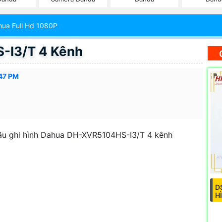
ua Full Hd 1080P
-I3/T 4 Kênh
47 PM
u ghi hình Dahua DH-XVR5104HS-I3/T 4 kênh
D
H