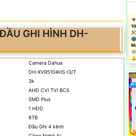
👁
10
ĐẦU GHI HÌNH DH-
⚒ 
🌚
M
🕸
️
Camera Dahua
DH-XVR5104HS-I3/T
3k
AHD CVI TVI BCS
SMD Plus
1 HDD
8TB
Đầu Ghi 4 kênh
Công Nghệ AI