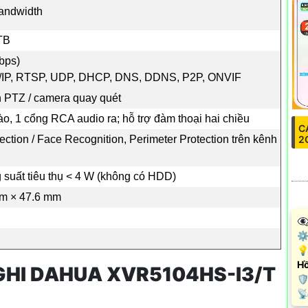
bandwidth
 TB
bps)
IP, RTSP, UDP, DHCP, DNS, DDNS, P2P, ONVIF
n PTZ / camera quay quét
o, 1 cổng RCA audio ra; hỗ trợ đàm thoại hai chiều
C
2
ction / Face Recognition, Perimeter Protection trên kênh
g suất tiêu thụ < 4 W (không có HDD)
mm × 47.6 mm
👁
⚙ 
💡
Hồ
GHI DAHUA XVR5104HS-I3/T
🛡
️