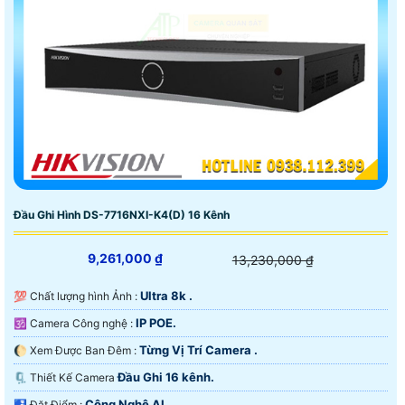
Đầu Ghi Hình DS-7716NXI-K4(D) 16 Kênh
9,261,000 ₫
13,230,000 ₫
Ultra 8k .
💯 Chất lượng hình Ảnh :
IP POE.
🕉️ Camera Công nghệ :
Từng Vị Trí Camera .
🌔 Xem Được Ban Đêm :
Đầu Ghi 16 kênh.
🗜️ Thiết Kế Camera
Công Nghệ AI.
️🛃 Đặt Điểm :