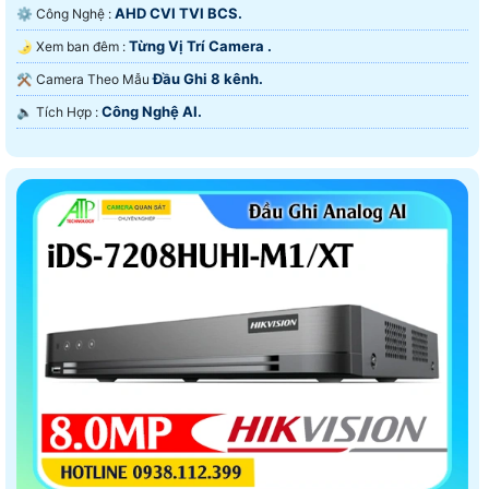
AHD CVI TVI BCS.
⚙ Công Nghệ :
Từng Vị Trí Camera .
🌛 Xem ban đêm :
Đầu Ghi 8 kênh.
⚒ Camera Theo Mẫu
Công Nghệ AI.
️🔈 Tích Hợp :