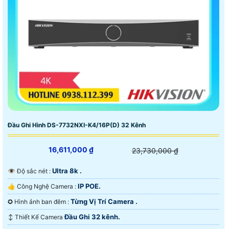
Đầu Ghi Hình DS-7732NXI-K4/16P(D) 32 Kênh
16,611,000 ₫
23,730,000 ₫
Ultra 8k .
👁 Độ sắc nét :
IP POE.
👍 Công Nghệ Camera :
Từng Vị Trí Camera .
✪ Hình ảnh ban đêm :
Đầu Ghi 32 kênh.
↕️ Thiết Kế Camera