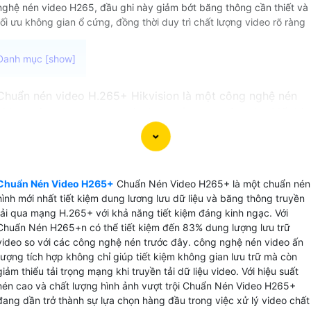
nghệ nén video H265, đầu ghi này giảm bớt băng thông cần thiết và
tối ưu không gian ổ cứng, đồng thời duy trì chất lượng video rõ ràng
Chuẩn nén video H.265+ Hikvision là một công nghệ nén
video trên camera quan sát được sử dụng trên các thiết bị
ghi video camera cao cấp là chip xử lý video thông minh .
Công nghệ này cung cấp khả năng nén video hiệu quả đến
83% giúp giảm dung lượng file video mà vẫn duy trì chất
lượng hình ảnh cao.
Chuẩn Nén Video H265+
Chuẩn Nén Video H265+ là một chuẩn nén
Với Chuẩn nén video H.265+ Hikvision có thể lưu trữ video
hình mới nhất tiết kiệm dung lương lưu dữ liệu và băng thông truyền
dài hạn một cách tiết kiệm với dung lượng nhỏ gọn hơn so
tải qua mạng H.265+ với khả năng tiết kiệm đáng kinh ngạc. Với
Chuẩn Nén H265+n có thể tiết kiệm đến 83% dung lượng lưu trữ
với các chuẩn nén truyền thống. Đồng thời, chất lượng hình
video so với các công nghệ nén trước đây. công nghệ nén video ấn
ảnh được giữ nguyên, không bị giảm sút khi nén.
tượng tích hợp không chỉ giúp tiết kiệm không gian lưu trữ mà còn
giảm thiểu tải trọng mạng khi truyền tải dữ liệu video. Với hiệu suất
nén cao và chất lượng hình ảnh vượt trội Chuẩn Nén Video H265+
đang dần trở thành sự lựa chọn hàng đầu trong việc xử lý video chất