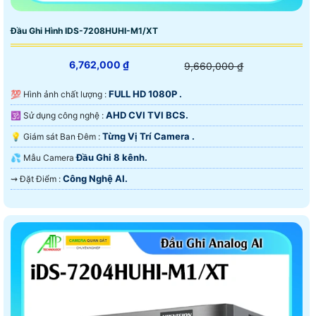
Đầu Ghi Hình IDS-7208HUHI-M1/XT
6,762,000 ₫
9,660,000 ₫
FULL HD 1080P .
💯 Hình ảnh chất lượng :
AHD CVI TVI BCS.
🕉️ Sử dụng công nghệ :
Từng Vị Trí Camera .
💡 Giám sát Ban Đêm :
Đầu Ghi 8 kênh.
💦 Mẫu Camera
Công Nghệ AI.
️⇝ Đặt Điểm :