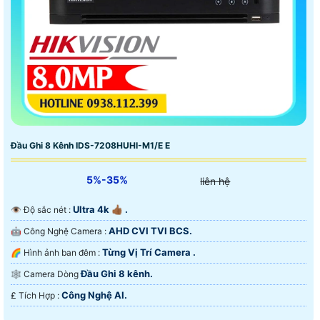
Đầu Ghi 8 Kênh IDS-7208HUHI-M1/E E
5%-35%
liên hệ
Ultra 4k 👍🏾 .
👁 Độ sắc nét :
AHD CVI TVI BCS.
🤖️ Công Nghệ Camera :
Từng Vị Trí Camera .
🌈 Hình ảnh ban đêm :
Đầu Ghi 8 kênh.
🕸️ Camera Dòng
Công Nghệ AI.
️₤ Tích Hợp :