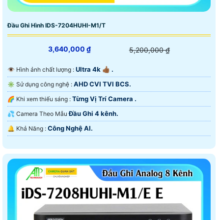
Đầu Ghi Hình IDS-7204HUHI-M1/T
3,640,000 ₫
5,200,000 ₫
Ultra 4k 👍🏾 .
👁 Hình ảnh chất lượng :
AHD CVI TVI BCS.
✳️ Sử dụng công nghệ :
Từng Vị Trí Camera .
🌈 Khi xem thiếu sáng :
Đầu Ghi 4 kênh.
💦 Camera Theo Mẫu
Công Nghệ AI.
️🔔 Khả Năng :