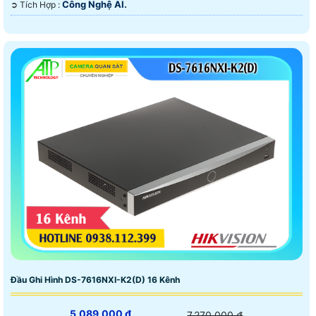
Công Nghệ AI.
️➲ Tích Hợp :
Đầu Ghi Hình DS-7616NXI-K2(D) 16 Kênh
5,089,000 ₫
7,270,000 ₫