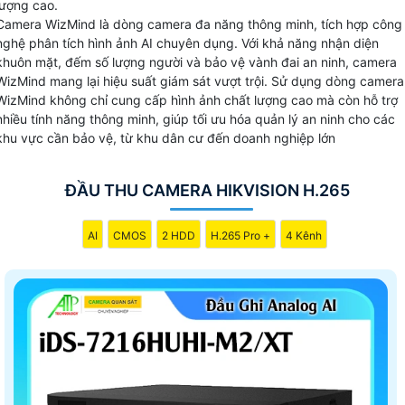
lượng cao.
Camera WizMind là dòng camera đa năng thông minh, tích hợp công
nghệ phân tích hình ảnh AI chuyên dụng. Với khả năng nhận diện
khuôn mặt, đếm số lượng người và bảo vệ vành đai an ninh, camera
WizMind mang lại hiệu suất giám sát vượt trội. Sử dụng dòng camera
WizMind không chỉ cung cấp hình ảnh chất lượng cao mà còn hỗ trợ
nhiều tính năng thông minh, giúp tối ưu hóa quản lý an ninh cho các
khu vực cần bảo vệ, từ khu dân cư đến doanh nghiệp lớn
ĐẦU THU CAMERA HIKVISION H.265
AI
CMOS
2 HDD
H.265 Pro +
4 Kênh