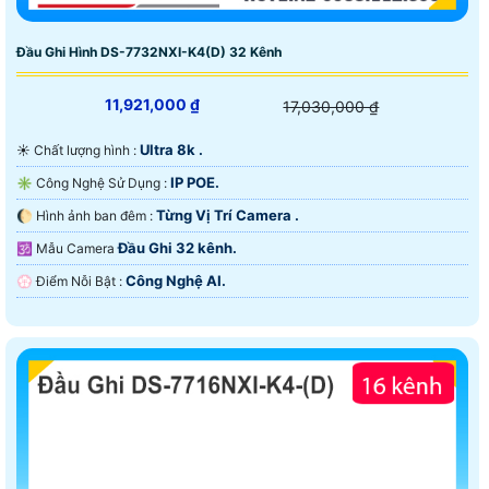
Đầu Ghi Hình DS-7732NXI-K4(D) 32 Kênh
11,921,000 ₫
17,030,000 ₫
Ultra 8k .
☀️ Chất lượng hình :
IP POE.
✳️ Công Nghệ Sử Dụng :
Từng Vị Trí Camera .
🌔 Hình ảnh ban đêm :
Đầu Ghi 32 kênh.
🕉️ Mẫu Camera
Công Nghệ AI.
️💮 Điểm Nỗi Bật :