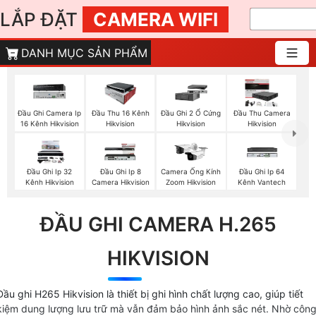
LẮP ĐẶT
CAMERA WIFI
DANH MỤC SẢN PHẨM
Đầu Ghi Camera Ip
Đầu Thu 16 Kênh
Đầu Ghi 2 Ổ Cứng
Đầu Thu Camera
16 Kênh Hikvision
Hikvision
Hikvision
Hikvision
Đầu Ghi Ip 32
Đầu Ghi Ip 8
Camera Ống Kính
Đầu Ghi Ip 64
Kênh Hikvision
Camera Hikvision
Zoom Hikvision
Kênh Vantech
ĐẦU GHI CAMERA H.265
HIKVISION
Đầu ghi H265 Hikvision là thiết bị ghi hình chất lượng cao, giúp tiết
kiệm dung lượng lưu trữ mà vẫn đảm bảo hình ảnh sắc nét. Nhờ côn