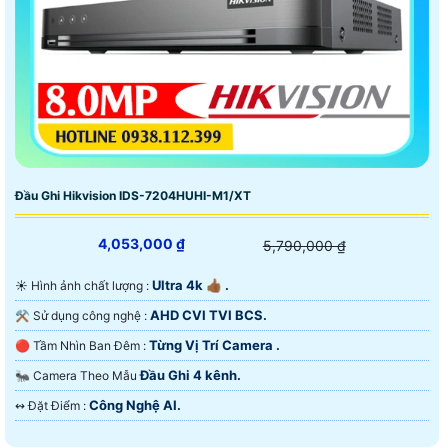
Đầu Ghi Hikvision IDS-7204HUHI-M1/XT
4,053,000 ₫
5,790,000 ₫
Ultra 4k 👍🏾 .
☀️ Hình ảnh chất lượng :
AHD CVI TVI BCS.
⚒ Sử dụng công nghệ :
Từng Vị Trí Camera .
🔴 Tầm Nhìn Ban Đêm :
Đầu Ghi 4 kênh.
🐜 Camera Theo Mẫu
Công Nghệ AI.
️↭ Đặt Điểm :