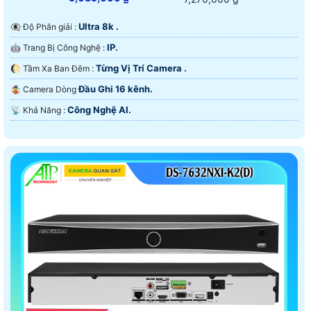
Ultra 8k .
👁️‍🗨 Độ Phân giải :
IP.
🤖️ Trang Bị Công Nghệ :
Từng Vị Trí Camera .
🌔 Tầm Xa Ban Đêm :
Đầu Ghi 16 kênh.
🤹 Camera Dòng
Công Nghệ AI.
️📡 Khả Năng :