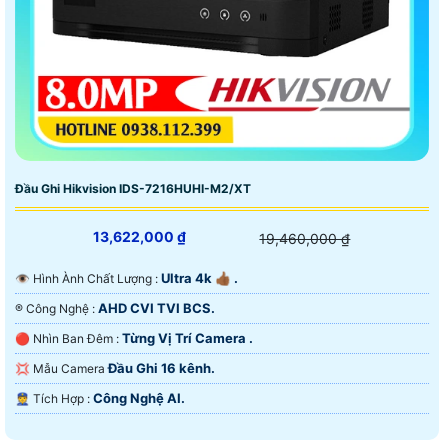
Đầu Ghi Hikvision IDS-7216HUHI-M2/XT
13,622,000 ₫
19,460,000 ₫
Ultra 4k 👍🏾 .
👁 Hình Ành Chất Lượng :
AHD CVI TVI BCS.
®️ Công Nghệ :
Từng Vị Trí Camera .
🔴 Nhìn Ban Đêm :
Đầu Ghi 16 kênh.
💢 Mẫu Camera
Công Nghệ AI.
️👮 Tích Hợp :