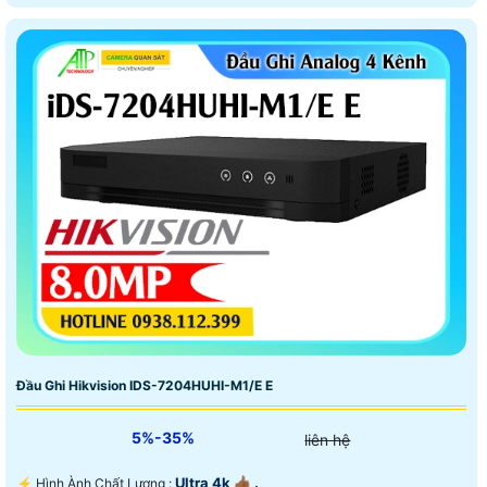
Đầu Ghi Hikvision IDS-7204HUHI-M1/E E
5%-35%
liên hệ
Ultra 4k 👍🏾 .
️⚡ Hình Ành Chất Lượng :