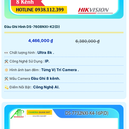
Đầu Ghi Hình DS-7608NXI-K2(D)
4,466,000 ₫
6,380,000 ₫
Ultra 8k .
️👀 Chất lượng hình :
IP.
⚒ Công Nghệ Sử Dụng :
Từng Vị Trí Camera .
🔅 Hình ảnh ban đêm :
Đầu Ghi 8 kênh.
⚒ Mẫu Camera
Công Nghệ AI.
️💫 Điểm Nỗi Bật :