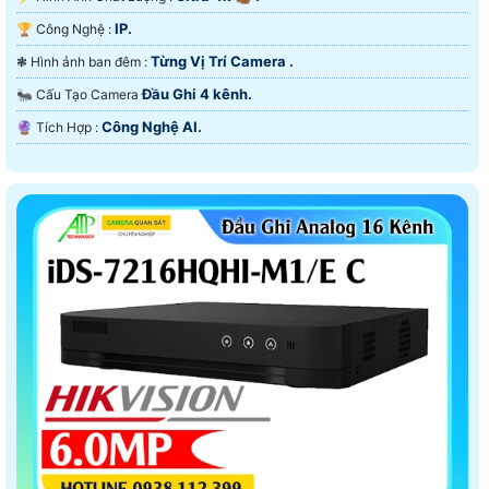
IP.
🏆 Công Nghệ :
Từng Vị Trí Camera .
❃ Hình ảnh ban đêm :
Đầu Ghi 4 kênh.
🐜 Cấu Tạo Camera
Công Nghệ AI.
️🔮 Tích Hợp :