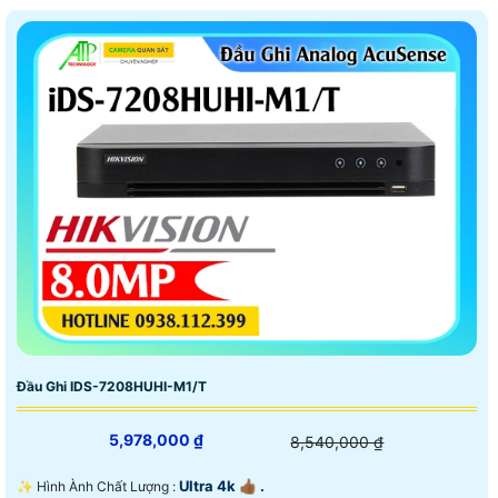
Đầu Ghi IDS-7208HUHI-M1/T
5,978,000 ₫
8,540,000 ₫
Ultra 4k 👍🏾 .
✨ Hình Ành Chất Lượng :