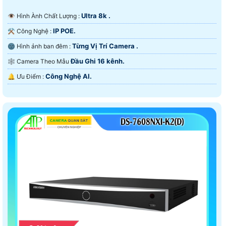
Ultra 8k .
👁 Hình Ành Chất Lượng :
IP POE.
⚒ Công Nghệ :
Từng Vị Trí Camera .
🌚 Hình ảnh ban đêm :
Đầu Ghi 16 kênh.
🕸️ Camera Theo Mẫu
Công Nghệ AI.
️🔔 Ưu Điểm :