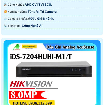
AHD CVI TVI BCS.
⚒ Công Nghệ :
Từng Vị Trí Camera .
💥 Xem ban đêm :
Đầu Ghi 8 kênh.
🌧️ Camera Thiết Kế
Công Nghệ AI.
️📡 Tích Hợp :