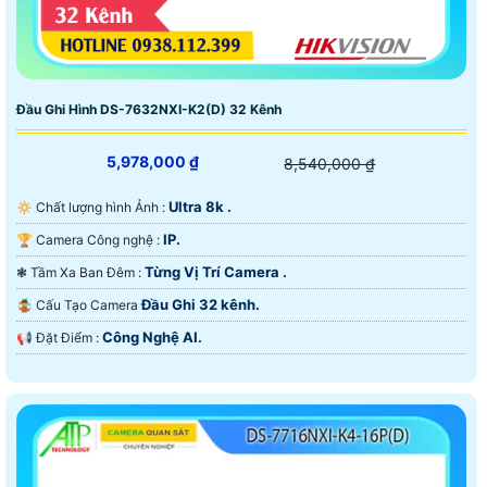
Đầu Ghi Hình DS-7632NXI-K2(D) 32 Kênh
5,978,000 ₫
8,540,000 ₫
Ultra 8k .
🔅 Chất lượng hình Ảnh :
IP.
🏆 Camera Công nghệ :
Từng Vị Trí Camera .
❃ Tầm Xa Ban Đêm :
Đầu Ghi 32 kênh.
🤹 Cấu Tạo Camera
Công Nghệ AI.
️📢 Đặt Điểm :