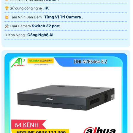
IP.
🏆 Sử dụng công nghệ :
Từng Vị Trí Camera .
💥 Tầm Nhìn Ban Đêm :
Switch 32 port.
⚒ Loại Camera
Công Nghệ AI.
️⇝ Khả Năng :