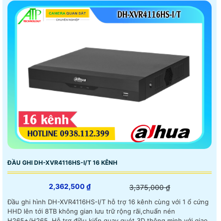
ĐẦU GHI DH-XVR4116HS-I/T 16 KÊNH
2,362,500 ₫
3,375,000 ₫
Đầu ghi hình DH-XVR4116HS-I/T hỗ trợ 16 kênh cùng với 1 ổ cứng
HHD lên tới 8TB không gian lưu trữ rộng rãi,chuẩn nén
H265+/H265. Hỗ trợ điều kiển quay quét 3D thông minh với giao