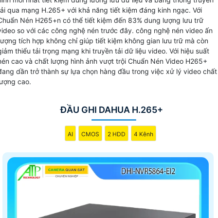
Với Chuẩn nén video H.265+ Dahua có thể lưu trữ video dà
tải qua mạng H.265+ với khả năng tiết kiệm đáng kinh ngạc. Với
hạn một cách tiết kiệm với dung lượng nhỏ gọn hơn so với
Chuẩn Nén H265+n có thể tiết kiệm đến 83% dung lượng lưu trữ
video so với các công nghệ nén trước đây. công nghệ nén video ấn
các chuẩn nén truyền thống. Đồng thời, chất lượng hình ảnh
tượng tích hợp không chỉ giúp tiết kiệm không gian lưu trữ mà còn
được giữ nguyên, không bị giảm sút khi nén.
giảm thiểu tải trọng mạng khi truyền tải dữ liệu video. Với hiệu suất
nén cao và chất lượng hình ảnh vượt trội Chuẩn Nén Video H265+
đang dần trở thành sự lựa chọn hàng đầu trong việc xử lý video chất
lượng cao.
ĐẦU GHI DAHUA H.265+
AI
CMOS
2 HDD
4 Kênh