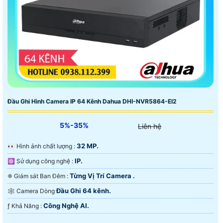
Đầu Ghi Hình Camera IP 64 Kênh Dahua DHI-NVR5864-EI2
5%-35%
Liên hệ
32 MP.
️👀 Hình ảnh chất lượng :
IP.
⚛️ Sử dụng công nghệ :
Từng Vị Trí Camera .
❈ Giám sát Ban Đêm :
Đầu Ghi 64 kênh.
🕸️ Camera Dòng
Công Nghệ AI.
️ƒ Khả Năng :