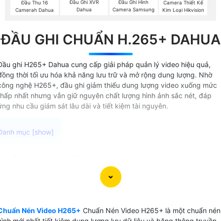
Đầu Ghi XVR
Đầu Ghi Hình
Đầu Thu 16
Camera Thiết Kế
Dahua
Camera Samsung
Camerah Dahua
Kim Loại Hikvision
ĐẦU GHI CHUẨN H.265+ DAHUA
Đầu ghi H265+ Dahua cung cấp giải pháp quản lý video hiệu quả,
đồng thời tối ưu hóa khả năng lưu trữ và mở rộng dung lượng. Nhờ
công nghệ H265+, đầu ghi giảm thiểu dung lượng video xuống mức
thấp nhất nhưng vẫn giữ nguyên chất lượng hình ảnh sắc nét, đáp
ứng nhu cầu giám sát lâu dài và tiết kiệm tài nguyên.
Chuẩn nén video H.265+ Dahua là một công nghệ nén
video trên camera quan sát được sử dụng trên các thiết bị
ghi video camera cao cấp là chip xử lý video thông minh .
Công nghệ này cung cấp khả năng nén video hiệu quả đến
83% giúp giảm dung lượng file video mà vẫn duy trì chất
Chuẩn Nén Video H265+
Chuẩn Nén Video H265+ là một chuẩn nén
lượng hình ảnh cao.
hình mới nhất tiết kiệm dung lương lưu dữ liệu và băng thông truyền