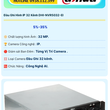
Đầu Ghi Hình IP 32 Kênh DHI-NVR5032-EI
5%-35%
32 MP.
🔆 Chất lượng hình Ảnh :
IP.
🏆 Camera Công nghệ :
Từng Vị Trí Camera .
🔴 Giám sát Ban Đêm :
Đầu Ghi 32 kênh.
💢 Loại Camera
Công Nghệ AI.
️🆑 Chức Năng :