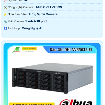
💯 Độ sắc nét :
AHD CVI TVI BCS.
⚒ Công Nghệ Camera :
Từng Vị Trí Camera .
⭐ Nhìn Ban Đêm :
Switch 16 port.
🔩 Mẫu Camera
Công Nghệ AI.
️🛃 Tích Hợp :