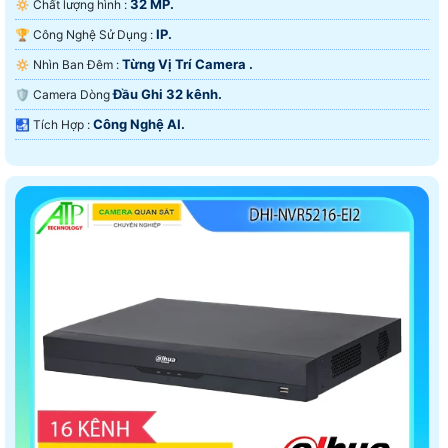
32 MP.
🔅 Chất lượng hình :
IP.
🏆 Công Nghệ Sử Dụng :
Từng Vị Trí Camera .
🔅 Nhìn Ban Đêm :
Đầu Ghi 32 kênh.
🛡 Camera Dòng
Công Nghệ AI.
️🛃 Tích Hợp :