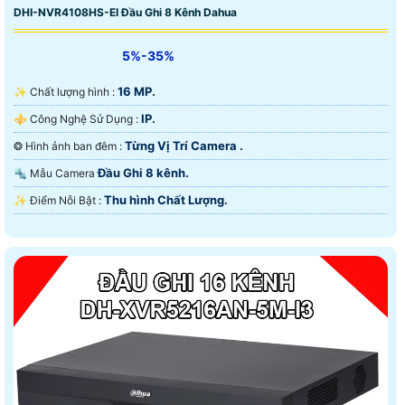
DHI-NVR4108HS-EI Đầu Ghi 8 Kênh Dahua
5%-35%
16 MP.
✨ Chất lượng hình :
IP.
⚜️ Công Nghệ Sử Dụng :
Từng Vị Trí Camera .
❂ Hình ảnh ban đêm :
Đầu Ghi 8 kênh.
🔩 Mẫu Camera
Thu hình Chất Lượng.
️✨ Điểm Nỗi Bật :