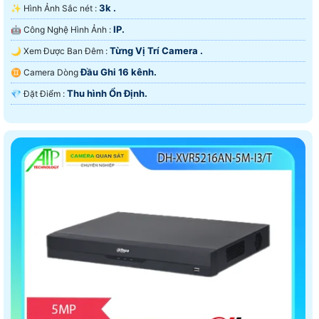
3k .
✨ Hình Ảnh Sắc nét :
IP.
🤖️ Công Nghệ Hình Ảnh :
Từng Vị Trí Camera .
🌙 Xem Được Ban Đêm :
Đầu Ghi 16 kênh.
♊ Camera Dòng
Thu hình Ổn Định.
️💎 Đặt Điểm :