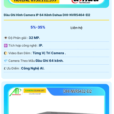
Đầu Ghi Hình Camera IP 64 Kênh Dahua DHI-NVR5464-EI2
5%-35%
Liên hệ
32 MP.
👁 Độ Phân giải :
IP.
⚛️ Tích hợp công nghệ :
Từng Vị Trí Camera .
🌔 Video Ban Đêm :
Đầu Ghi 64 kênh.
💎 Camera Theo Mẫu
Công Nghệ AI.
️₤ Ưu Điểm :