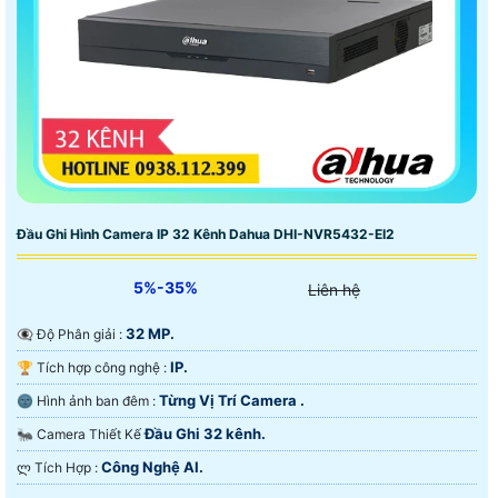
Đầu Ghi Hình Camera IP 32 Kênh Dahua DHI-NVR5432-EI2
5%-35%
Liên hệ
32 MP.
👁️‍🗨 Độ Phân giải :
IP.
🏆 Tích hợp công nghệ :
Từng Vị Trí Camera .
🌚 Hình ảnh ban đêm :
Đầu Ghi 32 kênh.
🐜 Camera Thiết Kế
Công Nghệ AI.
️ლ Tích Hợp :