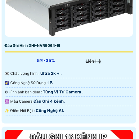
Đầu Ghi Hình DHI-NVR5064-EI
5%-35%
Liên Hệ
Ultra 2k + .
👁️‍🗨 Chất lượng hình :
IP.
🌠 Công Nghệ Sử Dụng :
Từng Vị Trí Camera .
✪ Hình ảnh ban đêm :
Đầu Ghi 4 kênh.
🕉️ Mẫu Camera
Công Nghệ AI.
️✨ Điểm Nỗi Bật :