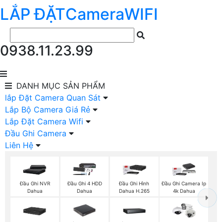
LẮP ĐẶT
Camera
WIFI
0938.11.23.99
DANH MỤC
SẢN PHẨM
lắp Đặt Camera Quan Sát
Lắp Bộ Camera Giá Rẻ
Lắp Đặt Camera Wifi
Đầu Ghi Camera
Liên Hệ
Đầu Ghi NVR
Đầu Ghi 4 HDD
Đầu Ghi Hình
Đầu Ghi Camera Ip
Dahua
Dahua
Dahua H.265
4k Dahua