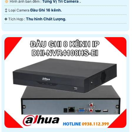
Từng Vị Trí Camera .
🔅 Hình ảnh ban đêm :
Đầu Ghi 16 kênh.
↕️ Loại Camera
Thu hình Chất Lượng.
️✤ Tích Hợp :