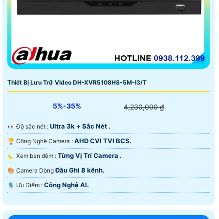
Thiết Bị Lưu Trữ Video DH-XVR5108HS-5M-I3/T
5%-35%
4,230,000 ₫
Ultra 3k + Sắc Nét .
️👀 Độ sắc nét :
AHD CVI TVI BCS.
🏆 Công Nghệ Camera :
Từng Vị Trí Camera .
🌜 Xem ban đêm :
Đầu Ghi 8 kênh.
🎨 Camera Dòng
Công Nghệ AI.
️🎙 Ưu Điểm :