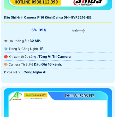
Đầu Ghi Hình Camera IP 16 Kênh Dahua DHI-NVR5216-EI2
5%-35%
Liên hệ
32 MP.
👁 Độ Phân giải :
IP.
⚙ Trang Bị Công Nghệ :
Từng Vị Trí Camera .
🔴 Khi xem thiếu sáng :
Đầu Ghi 16 kênh.
🎨 Camera Thiết Kế
Công Nghệ AI.
️₤ Khả Năng :