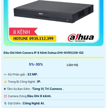
Đầu Ghi Hình Camera IP 8 Kênh Dahua DHI-NVR5208-EI2
5%-35%
Liên hệ
32 MP.
️👀 Độ Phân giải :
IP.
⚜️ Trang Bị Công Nghệ :
Từng Vị Trí Camera .
❃ Tầm Xa Ban Đêm :
Đầu Ghi 8 kênh.
💢 Camera Dòng
Công Nghệ AI.
️🎙 Đặt Điểm :