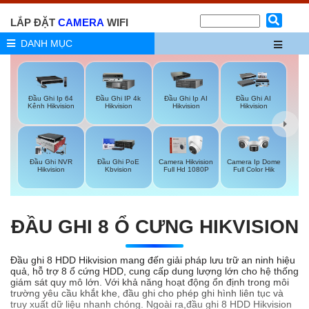
LẮP ĐẶT
CAMERA
WIFI
DANH MỤC
Đầu Ghi Ip 64
Đầu Ghi IP 4k
Đầu Ghi Ip AI
Đầu Ghi AI
Kênh Hikvision
Hikvision
Hikvision
Hikvision
Đầu Ghi NVR
Đầu Ghi PoE
Camera Hikvision
Camera Ip Dome
Hikvision
Kbvision
Full Hd 1080P
Full Color Hik
ĐẦU GHI 8 Ổ CƯNG HIKVISION
Đầu ghi 8 HDD Hikvision mang đến giải pháp lưu trữ an ninh hiệu
quả, hỗ trợ 8 ổ cứng HDD, cung cấp dung lượng lớn cho hệ thống
giám sát quy mô lớn. Với khả năng hoạt động ổn định trong môi
trường yêu cầu khắt khe, đầu ghi cho phép ghi hình liên tục và
truy xuất dữ liệu nhanh chóng. Ngoài ra,đầu ghi 8 HDD Hikvision