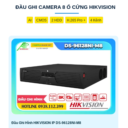
ĐẦU GHI CAMERA 8 Ổ CỨNG HIKVISION
AI
CMOS
2 HDD
H.265 Pro +
4 Kênh
Đầu Ghi Hình HIKVISION IP DS-96128NI-M8