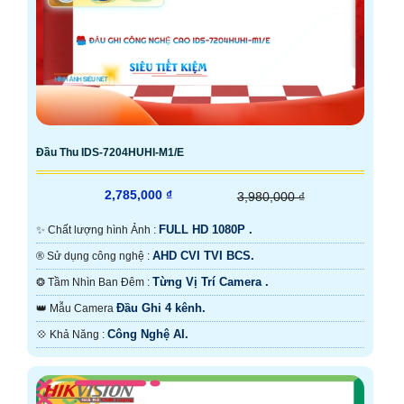
Đầu Thu IDS-7204HUHI-M1/E
2,785,000 ₫
3,980,000 ₫
FULL HD 1080P .
✨ Chất lượng hình Ảnh :
AHD CVI TVI BCS.
®️ Sử dụng công nghệ :
Từng Vị Trí Camera .
❂ Tầm Nhìn Ban Đêm :
Đầu Ghi 4 kênh.
👑 Mẫu Camera
Công Nghệ AI.
️💠 Khả Năng :