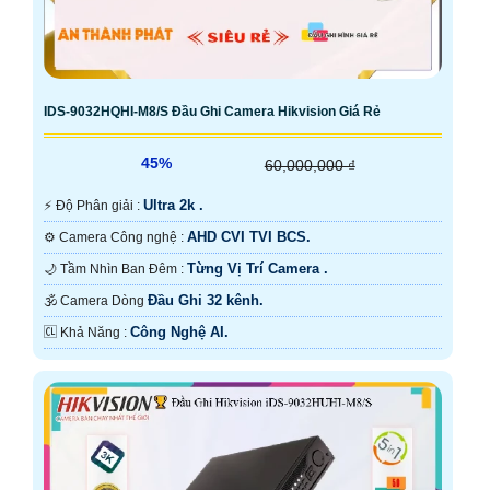
IDS-9032HQHI-M8/S Đầu Ghi Camera Hikvision Giá Rẻ
45%
60,000,000 ₫
Ultra 2k .
️⚡ Độ Phân giải :
AHD CVI TVI BCS.
⚙ Camera Công nghệ :
Từng Vị Trí Camera .
🌙 Tầm Nhìn Ban Đêm :
Đầu Ghi 32 kênh.
🕉️ Camera Dòng
Công Nghệ AI.
️🆑 Khả Năng :