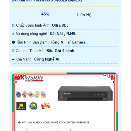
Đầu Ghi Hình Hikvision DS-9632NXI-I8/16S
45%
Liên Hệ
Ultra 8k .
💯 Chất lượng hình Ảnh :
Kết Nối , RJ45.
✳️ Sử dụng công nghệ :
Từng Vị Trí Camera .
🌚 Tầm Nhìn Ban Đêm :
Đầu Ghi 4 kênh.
♊ Camera Theo Mẫu
Công Nghệ AI.
️⇝ Khả Năng :