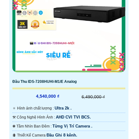
Đầu Thu IDS-7208HUHI-M1/E Analog
4,540,000 ₫
6,490,000 ₫
Ultra 2k .
🔅 Hình ảnh chất lượng :
AHD CVI TVI BCS.
⚒ Công Nghệ Hình Ảnh :
Từng Vị Trí Camera .
❃ Tầm Nhìn Ban Đêm :
Đầu Ghi 8 kênh.
🐜 Thiết Kế Camera