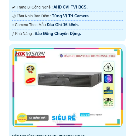
AHD CVI TVI BCS.
🌠 Trang Bị Công Nghệ :
Từng Vị Trí Camera .
🌙 Tầm Nhìn Ban Đêm :
Đầu Ghi 16 kênh.
↕️ Camera Theo Mẫu
Báo Động Chuyển Động.
️ƒ Khả Năng :