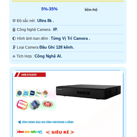
5%-35%
liên hệ
Ultra 8k .
💯 Độ sắc nét :
IP.
🤖️ Công Nghệ Camera :
Từng Vị Trí Camera .
🌔 Hình ảnh ban đêm :
Đầu Ghi 128 kênh.
🗜️ Loại Camera
Công Nghệ AI.
️☣️ Tích Hợp :