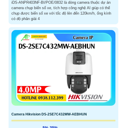
iDS-ANPR403NF-BI/POE/0832 là dòng camera thuộc dự án
camera chụp biển số xe, tích hợp công nghệ AI giúp có thể
chụp được biển số xe với tốc độ lên đến 120km/h, ống kính
có độ phân giải 4
Camera Hikvision DS-2SE7C432MW-AEBHUN
5%-35%