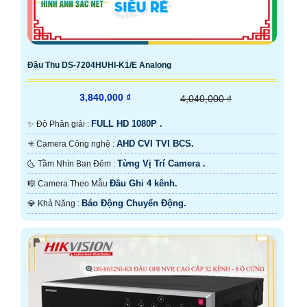
Đầu Thu DS-7204HUHI-K1/E Analong
3,840,000 ₫
4,040,000 ₫
FULL HD 1080P .
✨ Độ Phân giải :
AHD CVI TVI BCS.
✳️ Camera Công nghệ :
Từng Vị Trí Camera .
🌜 Tầm Nhìn Ban Đêm :
Đầu Ghi 4 kênh.
🎼️ Camera Theo Mẫu
Báo Động Chuyển Động.
️💎 Khả Năng :