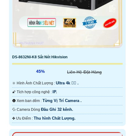
DS-8632NI-K8 Sắt Nét Hikvision
45%
Liên Hệ-Đặt Hàng
Ultra 4k 👍🏾 .
🔆 Hình Ành Chất Lượng :
IP.
🌠 Tích hợp công nghệ :
Từng Vị Trí Camera .
🌚 Xem ban đêm :
Đầu Ghi 32 kênh.
💦 Camera Dòng
Thu hình Chất Lượng.
️✤ Ưu Điểm :