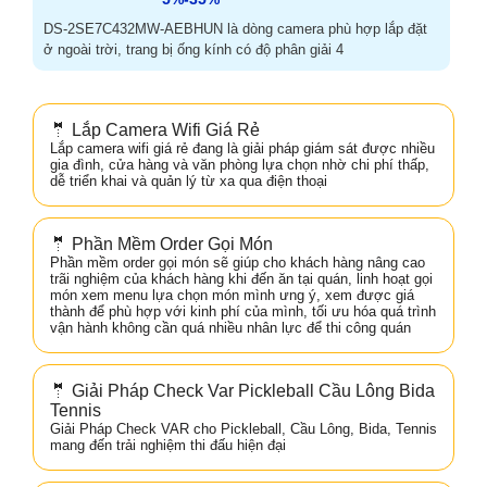
DS-2SE7C432MW-AEBHUN là dòng camera phù hợp lắp đặt
ở ngoài trời, trang bị ống kính có độ phân giải 4
🤵 Lắp Camera Wifi Giá Rẻ
Lắp camera wifi giá rẻ đang là giải pháp giám sát được nhiều
gia đình, cửa hàng và văn phòng lựa chọn nhờ chi phí thấp,
dễ triển khai và quản lý từ xa qua điện thoại
🤵 Phần Mềm Order Gọi Món
Phần mềm order gọi món sẽ giúp cho khách hàng nâng cao
trãi nghiệm của khách hàng khi đến ăn tại quán, linh hoạt gọi
món xem menu lựa chọn món mình ưng ý, xem được giá
thành để phù hợp với kinh phí của mình, tối ưu hóa quá trình
vận hành không cần quá nhiều nhân lực để thi công quán
🤵 Giải Pháp Check Var Pickleball Cầu Lông Bida
Tennis
Giải Pháp Check VAR cho Pickleball, Cầu Lông, Bida, Tennis
mang đến trải nghiệm thi đấu hiện đại