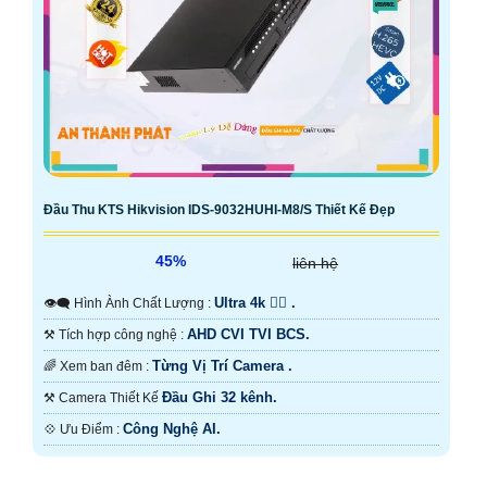
Đầu Thu KTS Hikvision IDS-9032HUHI-M8/S Thiết Kế Đẹp
45%
liên hệ
Ultra 4k 👍🏾 .
👁️‍🗨 Hình Ành Chất Lượng :
AHD CVI TVI BCS.
⚒ Tích hợp công nghệ :
Từng Vị Trí Camera .
🌈 Xem ban đêm :
Đầu Ghi 32 kênh.
⚒ Camera Thiết Kế
Công Nghệ AI.
️💠 Ưu Điểm :