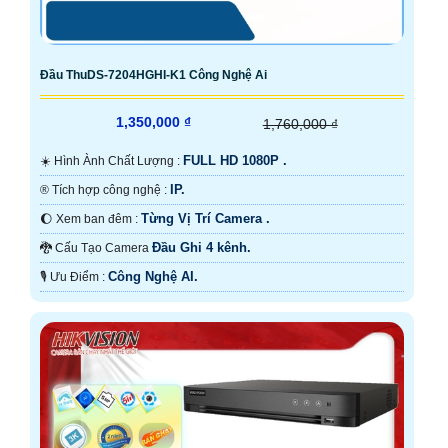
Đầu ThuDS-7204HGHI-K1 Công Nghệ Ai
1,350,000 ₫
1,760,000 ₫
FULL HD 1080P .
☀️ Hình Ành Chất Lượng :
IP.
®️ Tích hợp công nghệ :
Từng Vị Trí Camera .
🌔 Xem ban đêm :
Đầu Ghi 4 kênh.
🐉️ Cấu Tạo Camera
Công Nghệ AI.
️🎙 Ưu Điểm :