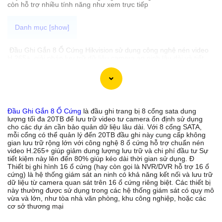
còn hỗ trợ nhiều tính năng như xem trực tiếp
Đầu Ghi Gắn 8 Ổ Cứng Hikvision sử dụng công nghệ nén video
H.265+ giải pháp lưu trữ dữ liệu camera an ninh lâu dài và tiết
kiệm chi phí. Với công nghệ nén H.265+ đầu ghi này tiết kiệm hơn
80% dung lượng so với H.265 truyền thống giúp tiết kiệm chỗ lưu
trữ mà vẫn Tin hơn chất lượng hình ảnh sắc nét. Đầu ghi 8 ổ
cứng này được thiết kế để hỗ trợ cho đầu ghi IP 16 kênh trở lên
mang đến sự linh hoạt trong việc mở rộng hệ thống giám sát. Với
khả năng lưu trữ dữ liệu lên đến hơn 12 tháng cho 16 camera
Đầu Ghi Gắn 8 Ổ Cứng
là đầu ghi trang bị 8 cổng sata dung
bạn hoàn toàn yên tâm về việc ghi lại và đánh giá lại những hình
lượng tối đa 20TB để lưu trữ video tư camera ổn định sử dụng
ảnh quan trọng.
cho các dự án cần bảo quản dữ liệu lâu dài. Với 8 cổng SATA,
mỗi cổng có thể quản lý đến 20TB đầu ghi này cung cấp không
gian lưu trữ rộng lớn với công nghệ 8 ổ cứng hỗ trợ chuẩn nén
video H.265+ giúp giảm dung lượng lưu trữ và chi phí đầu tư Sự
'
tiết kiệm này lên đến 80% giúp kéo dài thời gian sử dụng. Đ
Thiết bị ghi hình 16 ổ cứng (hay còn gọi là NVR/DVR hỗ trợ 16 ổ
cứng) là hệ thống giám sát an ninh có khả năng kết nối và lưu trữ
dữ liệu từ camera quan sát trên 16 ổ cứng riêng biệt. Các thiết bị
này thường được sử dụng trong các hệ thống giám sát có quy mô
vừa và lớn, như tòa nhà văn phòng, khu công nghiệp, hoặc các
cơ sở thương mại