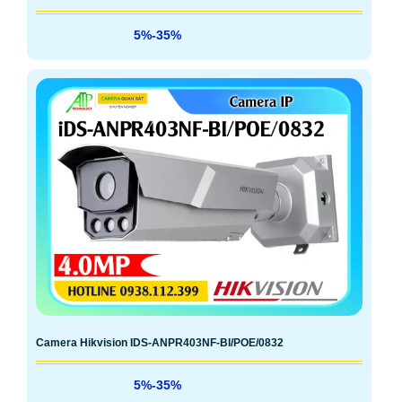
5%-35%
Camera Hikvision IDS-ANPR403NF-BI/POE/0832
5%-35%