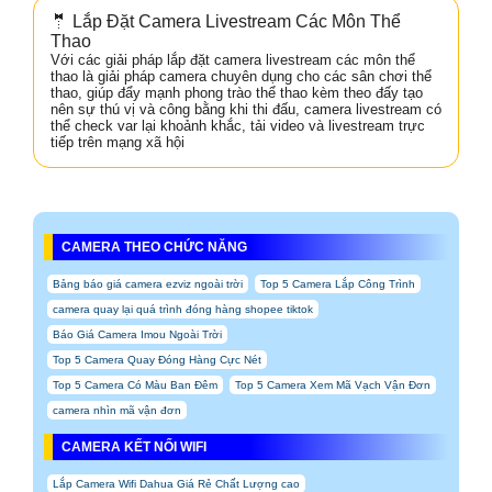
🤵 Lắp Đặt Camera Livestream Các Môn Thể
Thao
Với các giải pháp lắp đặt camera livestream các môn thể
thao là giải pháp camera chuyên dụng cho các sân chơi thể
thao, giúp đẩy mạnh phong trào thể thao kèm theo đấy tạo
nên sự thú vị và công bằng khi thi đấu, camera livestream có
thể check var lại khoảnh khắc, tải video và livestream trực
tiếp trên mạng xã hội
CAMERA THEO CHỨC NĂNG
Bảng báo giá camera ezviz ngoài trời
Top 5 Camera Lắp Công Trình
camera quay lại quá trình đóng hàng shopee tiktok
Báo Giá Camera Imou Ngoài Trời
Top 5 Camera Quay Đóng Hàng Cực Nét
Top 5 Camera Có Màu Ban Đêm
Top 5 Camera Xem Mã Vạch Vận Đơn
camera nhìn mã vận đơn
CAMERA KẾT NỐI WIFI
Lắp Camera Wifi Dahua Giá Rẻ Chất Lượng cao