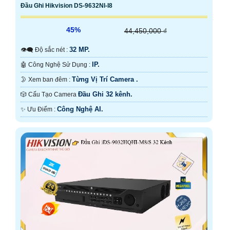
Đầu Ghi Hikvision DS-9632NI-I8
45%
44,450,000 ₫
32 MP.
👁️‍🗨 Độ sắc nét :
IP.
🤖️ Công Nghệ Sử Dụng :
Từng Vị Trí Camera .
🌛 Xem ban đêm :
Đầu Ghi 32 kênh.
🎲 Cấu Tạo Camera
Công Nghệ AI.
️✨ Ưu Điểm :