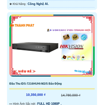
Công Nghệ AI.
️♚ Khả Năng :
Đầu Thu IDS-7216HUHI-M2/S Báo Động
10,350,000 ₫
14,780,000 ₫
FULL HD 1080P .
️👀 Hình Ảnh Sắc nét :