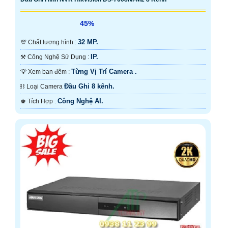
45%
32 MP.
💯 Chất lượng hình :
IP.
⚒ Công Nghệ Sử Dụng :
Từng Vị Trí Camera .
💡 Xem ban đêm :
Đầu Ghi 8 kênh.
⛓ Loại Camera
Công Nghệ AI.
️♚ Tích Hợp :