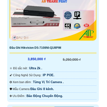
Đầu Ghi Hikvision DS-7108NI-Q1/8P/M
3,850,000 ₫
5,250,000 ₫
Ultra 2k .
🔆 Độ sắc nét :
IP POE.
🌠 Công Nghệ Sử Dụng :
Từng Vị Trí Camera .
✪ Xem ban đêm :
Đầu Ghi 8 kênh.
🛡 Mẫu Camera
Báo Động Chuyển Động.
️✤ Ưu Điểm :