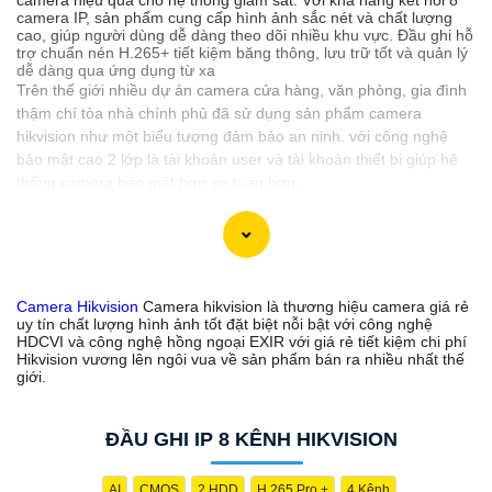
camera IP, sản phẩm cung cấp hình ảnh sắc nét và chất lượng
cao, giúp người dùng dễ dàng theo dõi nhiều khu vực. Đầu ghi hỗ
trợ chuẩn nén H.265+ tiết kiệm băng thông, lưu trữ tốt và quản lý
dễ dàng qua ứng dụng từ xa
Trên thế giới nhiều dự án camera cửa hàng, văn phòng, gia đình
thậm chí tòa nhà chính phủ đã sử dụng sản phẩm camera
hikvision như một biểu tượng đảm bảo an ninh. với công nghệ
bảo mật cao 2 lớp là tài khoản user và tài khoản thiết bị giúp hệ
thống camera bảo mật hơn an toàn hơn.
Tại Việt Nam tuy không có văn phòng đại diện chính thức của
hãng camera hikvision nhưng có nhiều nhà phân phối dòng sản
phẩm camera này trong đó An Thành Phát là đơn vị lắp camera
Hikvision uy tín với hơn 13 năm phân phối và lắp đặt.
Camera Hikvision
Camera hikvision là thương hiệu camera giá rẻ
uy tín chất lượng hình ảnh tốt đặt biệt nỗi bật với công nghệ
HDCVI và công nghệ hồng ngoại EXIR với giá rẻ tiết kiệm chi phí
CAMERA HIKVISION GIÁ RẺ NÊN DÙNG
Hikvision vương lên ngôi vua về sản phẩm bán ra nhiều nhất thế
giới.
💭 Camera hikvision sản xuất rất nhiêu tuy nhiên để chọn những
sản phẩm phù hợp với nhu cầu sử dụng của mỗi công trình thật
khó khi bạn không quá hiểu và chỉ mua sử dụng 1 vài lần, vây làm
ĐẦU GHI IP 8 KÊNH HIKVISION
sao để chọn những thông số camera hikvision phù hợp. sau đây
là những sản phẩm nên dùng cho những công trình dân dụng
AI
CMOS
2 HDD
H.265 Pro +
4 Kênh