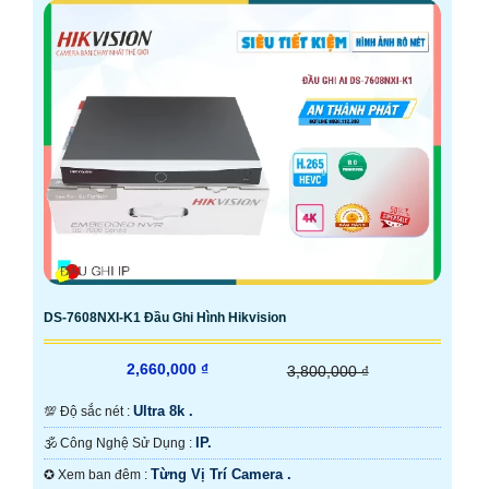
DS-7608NXI-K1 Đầu Ghi Hình Hikvision
2,660,000 ₫
3,800,000 ₫
Ultra 8k .
💯 Độ sắc nét :
IP.
🕉️ Công Nghệ Sử Dụng :
Từng Vị Trí Camera .
✪ Xem ban đêm :