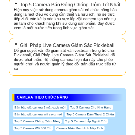
🤵 Top 5 Camera Báo Động Chống Trộm Tốt Nhất
Hiện nay việc sử dụng camera giám sát có chức năng báo
động là một điều vô cùng cần thiết và hữu ích, nó sẽ trực
tiếp đuổi các kẻ lạ vào khu vực lắp đặt camera tạo nên sự
an tâm cho khách hàng khi sử dụng sản phẩm, đây được
xem là một bước tiến trong lĩnh vực giám sát
🤵 Giải Pháp Live Camera Giám Sác Pickleball
Để giải quyết vấn đề giám sát và livestream trong trò chơi
Pickleball, Giải Pháp Live Camera Giám Sát Pickleball đã
được phát triển. Hệ thống camera hiện đại này cho phép
người chơi và người quản lý theo dõi trận đấu trực tiếp từ
xa
CAMERA THEO CHỨC NĂNG
Bản báo giá camera 2 mắt ezviz mới
Top 5 Camera Cho Kho Hàng
Bản báo giá camera wifi ezviz mới
Top 5 Camera Đàm Thoại 2 Chiều
Top 5 Camera Chống Trộm Nhạy
Top 5 Camera Lắp Ngoài Trời
Top 5 Camera Wifi 360 Tốt
Camera Nhìn Màn Hình Máy Tính