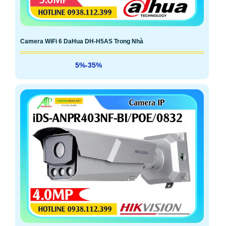
Camera WiFi 6 DaHua DH-H5AS Trong Nhà
5%-35%