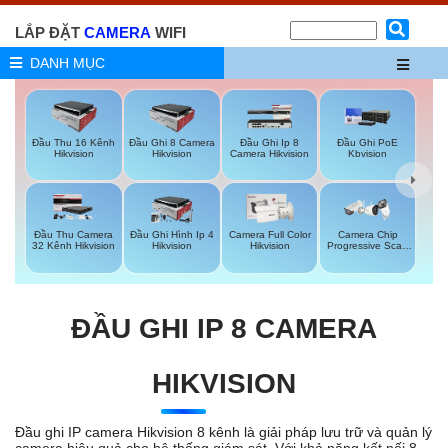
LẮP ĐẶT
CAMERA
WIFI
DANH MỤC
Đầu Thu 16 Kênh
Đầu Ghi 8 Camera
Đầu Ghi Ip 8
Đầu Ghi PoE
Hikvision
Hikvision
Camera Hikvision
Kbvision
Đầu Thu Camera
Đầu Ghi Hình Ip 4
Camera Full Color
Camera Chip
32 Kênh Hikvision
Hikvision
Hikvision
Progressive Scan
CMOS Hikvision
ĐẦU GHI IP 8 CAMERA
HIKVISION
Đầu ghi IP camera Hikvision 8 kênh là giải pháp lưu trữ và quản lý
camera hiệu quả cho hệ thống giám sát. Với khả năng kết nối 8