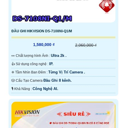
ĐẦU GHI HIKVISION DS-7108NI-Q1/M
1,580,000 ₫
2,060,000 ₫
Ultra 2k .
️👀 Chất lượng hình Ảnh :
IP.
👍 Sử dụng công nghệ :
Từng Vị Trí Camera .
❈ Tầm Nhìn Ban Đêm :
Đầu Ghi 8 kênh.
🎲 Cấu Tạo Camera
Công Nghệ AI.
️🎙 Khả Năng :