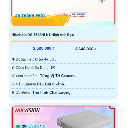
Hikvision DS-7608NI-K1 Hình Ảnh Đẹp
2,595,000 ₫
3,640,000 ₫
Ultra 4k 👍🏾 .
👁 Độ sắc nét :
IP.
🌠 Công Nghệ Sử Dụng :
Từng Vị Trí Camera .
💡 Xem ban đêm :
Đầu Ghi 8 kênh.
💦 Mẫu Camera
Thu hình Chất Lượng.
️👮 Ưu Điểm :