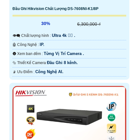
Đầu Ghi Hikvision Chất Lượng DS-7608NI-K1/8P
30%
6,300,000 ₫
Ultra 4k 👍🏾 .
👁️‍🗨 Chất lượng hình :
IP.
🤖️ Công Nghệ :
Từng Vị Trí Camera .
🌚 Xem ban đêm :
Đầu Ghi 8 kênh.
🔩 Thiết Kế Camera
Công Nghệ AI.
️📡 Ưu Điểm :