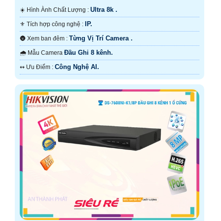
Ultra 8k .
☀️ Hình Ành Chất Lượng :
IP.
⚜️ Tích hợp công nghệ :
Từng Vị Trí Camera .
🌚 Xem ban đêm :
Đầu Ghi 8 kênh.
🌧️ Mẫu Camera
Công Nghệ AI.
️↭ Ưu Điểm :