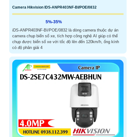
Camera Hikvision IDS-ANPR403NF-BI/POE/0832
5%-35%
iDS-ANPR403NF-BI/POE/0832 là dòng camera thuộc dự án
camera chụp biển số xe, tích hợp công nghệ AI giúp có thể
chụp được biển số xe với tốc độ lên đến 120km/h, ống kính
có độ phân giải 4