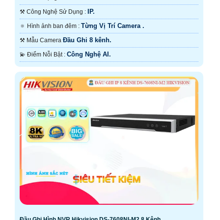
camera tích hợp micro thu âm sẽ mang lại hiệu quả cao.
IP.
⚒ Công Nghệ Sử Dụng :
Từng Vị Trí Camera .
🔅 Hình ảnh ban đêm :
Đầu Ghi 8 kênh.
⚒ Mẫu Camera
'
Công Nghệ AI.
️💫 Điểm Nỗi Bật :
Đầu Ghi Hình NVR Hikvision DS-7608NI-M2 8 Kênh