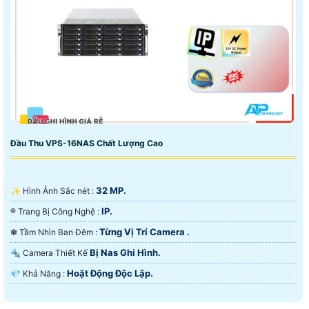
Đầu Thu VPS-16NAS Chất Lượng Cao
32 MP.
✨ Hình Ảnh Sắc nét :
IP.
®️ Trang Bị Công Nghệ :
Từng Vị Trí Camera .
❃ Tầm Nhìn Ban Đêm :
Bị Nas Ghi Hình.
🔩 Camera Thiết Kế
Hoặt Động Độc Lập.
️💎 Khả Năng :