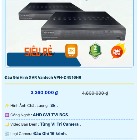
Đầu Ghi Hình XVR Vantech VPH-D4516HR
3,360,000 ₫
4,800,000 ₫
3k .
✨ Hình Ành Chất Lượng :
AHD CVI TVI BCS.
⚛️ Công Nghệ :
Từng Vị Trí Camera .
🌙 Video Ban Đêm :
Đầu Ghi 16 kênh.
⛓ Loại Camera