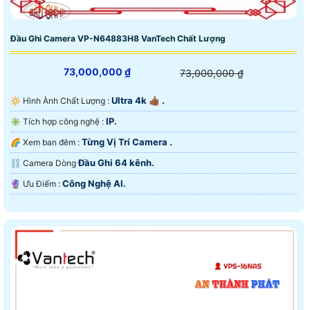
Đầu Ghi Camera VP-N64883H8 VanTech Chất Lượng
73,000,000 ₫
73,000,000 ₫
Ultra 4k 👍🏾 .
🔆 Hình Ành Chất Lượng :
IP.
✳️ Tích hợp công nghệ :
Từng Vị Trí Camera .
🌈 Xem ban đêm :
Đầu Ghi 64 kênh.
⛓ Camera Dòng
Công Nghệ AI.
️🔮 Ưu Điểm :