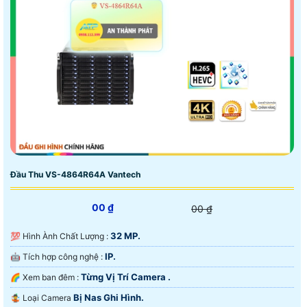
Đầu Thu VS-4864R64A Vantech
00 ₫
00 ₫
32 MP.
💯 Hình Ành Chất Lượng :
IP.
🤖️ Tích hợp công nghệ :
Từng Vị Trí Camera .
🌈 Xem ban đêm :
Bị Nas Ghi Hình.
🤹 Loại Camera