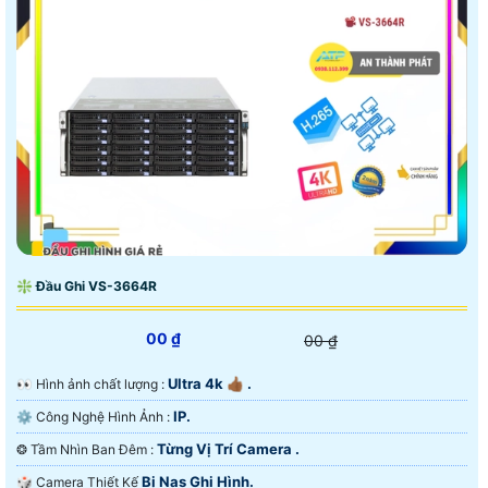
❇ Đầu Ghi VS-3664R
00 ₫
00 ₫
Ultra 4k 👍🏾 .
️👀 Hình ảnh chất lượng :
IP.
⚙ Công Nghệ Hình Ảnh :
Từng Vị Trí Camera .
❂ Tầm Nhìn Ban Đêm :
Bị Nas Ghi Hình.
🎲 Camera Thiết Kế