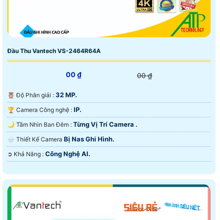
Đầu Thu Vantech VS-2464R64A
00 ₫
00 ₫
32 MP.
🦉 Độ Phân giải :
IP.
🏆 Camera Công nghệ :
Từng Vị Trí Camera .
🌙 Tầm Nhìn Ban Đêm :
Bị Nas Ghi Hình.
🌧️ Thiết Kế Camera
Công Nghệ AI.
️➲ Khả Năng :