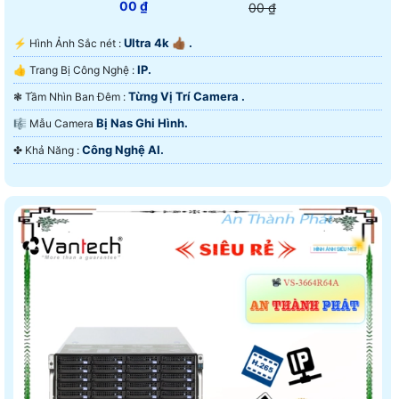
00 ₫
00 ₫
Ultra 4k 👍🏾 .
️⚡ Hình Ảnh Sắc nét :
IP.
👍 Trang Bị Công Nghệ :
Từng Vị Trí Camera .
❃ Tầm Nhìn Ban Đêm :
Bị Nas Ghi Hình.
🎼️ Mẫu Camera
Công Nghệ AI.
️✤ Khả Năng :