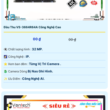
Đầu Thu VS-3664R64A Công Nghệ Cao
00 ₫
00 ₫
32 MP.
👁️‍🗨 Chất lượng hình :
IP.
🌠 Công Nghệ :
Từng Vị Trí Camera .
⭐ Xem ban đêm :
Bị Nas Ghi Hình.
🐉️ Camera Dòng
Công Nghệ AI.
️✨ Ưu Điểm :