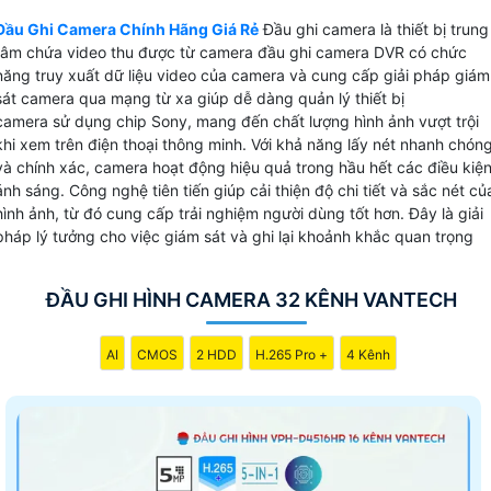
Đầu Ghi Camera Chính Hãng Giá Rẻ
Đầu ghi camera là thiết bị trung
tâm chứa video thu được từ camera đầu ghi camera DVR có chức
năng truy xuất dữ liệu video của camera và cung cấp giải pháp giám
sát camera qua mạng từ xa giúp dễ dàng quản lý thiết bị
camera sử dụng chip Sony, mang đến chất lượng hình ảnh vượt trội
khi xem trên điện thoại thông minh. Với khả năng lấy nét nhanh chón
và chính xác, camera hoạt động hiệu quả trong hầu hết các điều kiệ
ánh sáng. Công nghệ tiên tiến giúp cải thiện độ chi tiết và sắc nét củ
hình ảnh, từ đó cung cấp trải nghiệm người dùng tốt hơn. Đây là giải
pháp lý tưởng cho việc giám sát và ghi lại khoảnh khắc quan trọng
ĐẦU GHI HÌNH CAMERA 32 KÊNH VANTECH
AI
CMOS
2 HDD
H.265 Pro +
4 Kênh