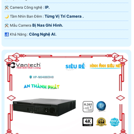
IP.
⚒ Camera Công nghệ :
Từng Vị Trí Camera .
🌙 Tầm Nhìn Ban Đêm :
Bị Nas Ghi Hình.
⚒ Mẫu Camera
Công Nghệ AI.
️🛃 Khả Năng :