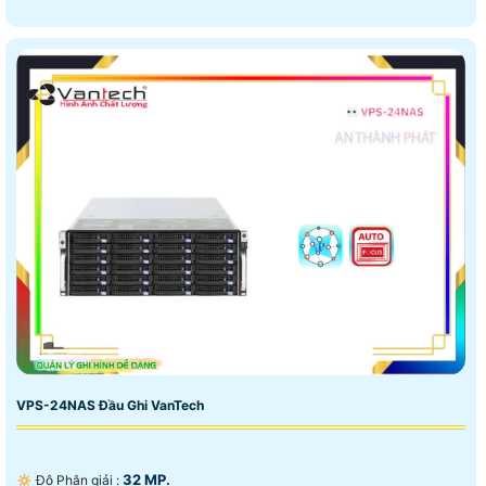
VPS-24NAS Đầu Ghi VanTech
32 MP.
🔅 Độ Phân giải :