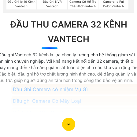
Đầu Ghi Ip 16 Kênh
Đầu Ghi NVR
Camera Có Hổ Trợ
Camera Ip Full
Vantech
Vantech
Thẻ Nhớ Vantech
Color Vantech
ĐẦU THU CAMERA 32 KÊNH
VANTECH
Đầu ghi Vantech 32 kênh là lựa chọn lý tưởng cho hệ thống giám sát
an ninh chuyên nghiệp. Với khả năng kết nối đến 32 camera, thiết bị
này mang đến khả năng giám sát toàn diện cho các khu vực rộng lớn
Đặc biệt, đầu ghi hỗ trợ chất lượng hình ảnh cao, dễ dàng quản lý và
lưu trữ, giúp người dùng an tâm hơn trong công tác bảo vệ an ninh.
Đầu Ghi Camera có nhiệm Vụ Gì
Đầu ghi Camera Có Mấy Loại
Cách Chọn Đầu Ghi Camera Tốt
Dùng Đầu Ghi Hãng Nào Tốt
Đầu Ghi Camera Giá Rẻ Nhất