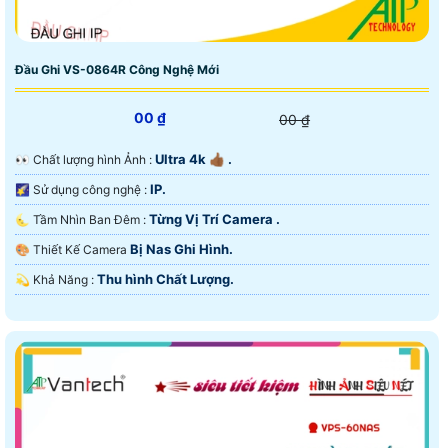
Đầu Ghi VS-0864R Công Nghệ Mới
00 ₫
00 ₫
Ultra 4k 👍🏾 .
️👀 Chất lượng hình Ảnh :
IP.
🌠 Sử dụng công nghệ :
Từng Vị Trí Camera .
🌜 Tầm Nhìn Ban Đêm :
Bị Nas Ghi Hình.
🎨 Thiết Kế Camera
Thu hình Chất Lượng.
️💫 Khả Năng :