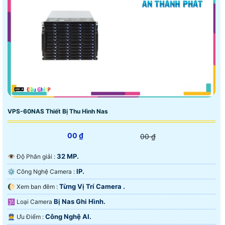
VPS-60NAS Thiết Bị Thu Hình Nas
00 ₫
00 ₫
32 MP.
👁 Độ Phân giải :
IP.
⚙ Công Nghệ Camera :
Từng Vị Trí Camera .
🌔 Xem ban đêm :
Bị Nas Ghi Hình.
🕉️ Loại Camera
Công Nghệ AI.
️👮 Ưu Điểm :