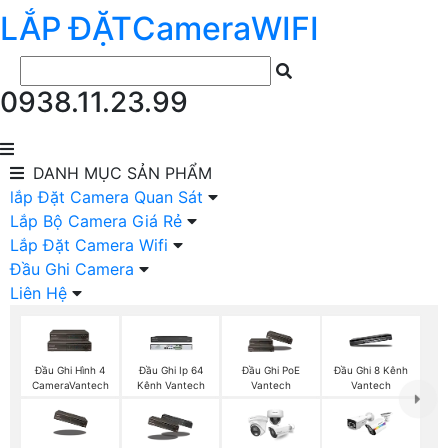
LẮP ĐẶT
Camera
WIFI
0938.11.23.99
DANH MỤC
SẢN PHẨM
lắp Đặt Camera Quan Sát
Lắp Bộ Camera Giá Rẻ
Lắp Đặt Camera Wifi
Đầu Ghi Camera
Liên Hệ
Đầu Ghi Hình 4
Đầu Ghi Ip 64
Đầu Ghi PoE
Đầu Ghi 8 Kênh
CameraVantech
Kênh Vantech
Vantech
Vantech