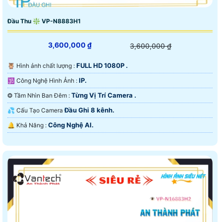
Đầu Thu ❇ VP-N8883H1
3,600,000 ₫
3,600,000 ₫
FULL HD 1080P .
🦉 Hình ảnh chất lượng :
IP.
🕉️ Công Nghệ Hình Ảnh :
Từng Vị Trí Camera .
❂ Tầm Nhìn Ban Đêm :
Đầu Ghi 8 kênh.
💦 Cấu Tạo Camera
Công Nghệ AI.
️🔔 Khả Năng :