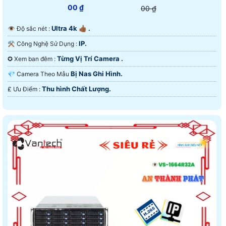
00 ₫
00 ₫
Ultra 4k 👍🏾 .
👁 Độ sắc nét :
IP.
⚒ Công Nghệ Sử Dụng :
Từng Vị Trí Camera .
✪ Xem ban đêm :
Bị Nas Ghi Hình.
💎 Camera Theo Mẫu
Thu hình Chất Lượng.
️₤ Ưu Điểm :