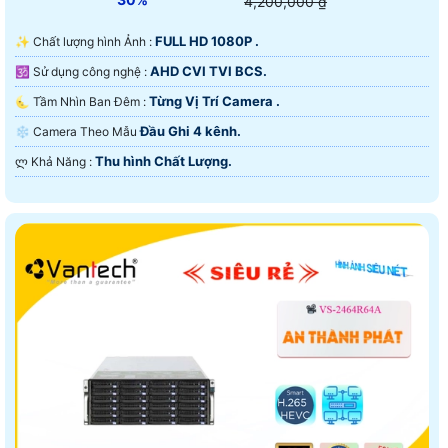
4,200,000 ₫
FULL HD 1080P .
✨ Chất lượng hình Ảnh :
AHD CVI TVI BCS.
🕉️ Sử dụng công nghệ :
Từng Vị Trí Camera .
🌜 Tầm Nhìn Ban Đêm :
Đầu Ghi 4 kênh.
❄ Camera Theo Mẫu
Thu hình Chất Lượng.
️ლ Khả Năng :