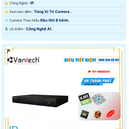
IP.
⚜️ Công Nghệ :
Từng Vị Trí Camera .
⭐ Xem ban đêm :
Đầu Ghi 8 kênh.
❄ Camera Theo Mẫu
Công Nghệ AI.
️🎙 Ưu Điểm :