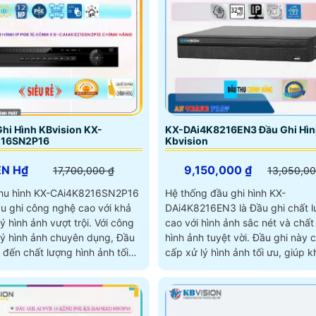
 Ghi Hình KBvision KX-
KX-DAi4K8216EN3 Đầu Ghi Hì
216SN2P16
Kbvision
ÊN H₫
9,150,000 ₫
17,700,000 ₫
13,050,00
 thu hình KX-CAi4K8216SN2P16
Hệ thống đầu ghi hình KX-
ầu ghi công nghệ cao với khả
DAi4K8216EN3 là Đầu ghi chất 
ình ảnh vượt trội. Với công
cao với hình ảnh sắc nét và chất
lý hình ảnh chuyên dụng, Đầu
hình ảnh tuyệt vời. Đầu ghi này cung
đến chất lượng hình ảnh tối
cấp xử lý hình ảnh tối ưu, giúp 
n ngày và ban đêm
phục vấn đề hình ảnh thiếu sáng