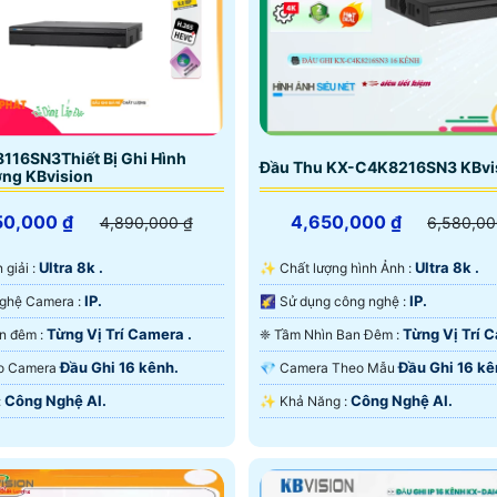
116SN3Thiết Bị Ghi Hình
Đầu Thu KX-C4K8216SN3 KBvi
ợng KBvision
50,000 ₫
4,650,000 ₫
4,890,000 ₫
6,580,00
Ultra 8k .
Ultra 8k .
n giải :
✨ Chất lượng hình Ảnh :
IP.
IP.
⚙ Công Nghệ Camera :
🌠 Sử dụng công nghệ :
Từng Vị Trí Camera .
Từng Vị Trí 
🔴 Xem ban đêm :
❈ Tầm Nhìn Ban Đêm :
Đầu Ghi 16 kênh.
Đầu Ghi 16 kê
 Tạo Camera
💎 Camera Theo Mẫu
Công Nghệ AI.
Công Nghệ AI.
u Điểm :
️✨ Khả Năng :