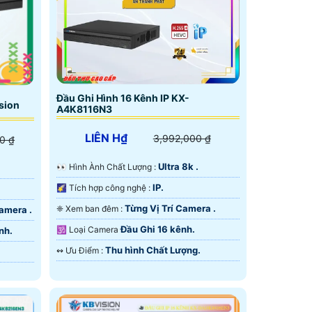
Đầu Ghi Hình 16 Kênh IP KX-
sion
A4K8116N3
LIÊN H₫
3,992,000 ₫
0 ₫
Ultra 8k .
️👀 Hình Ành Chất Lượng :
IP.
🌠 Tích hợp công nghệ :
Từng Vị Trí Camera .
❈ Xem ban đêm :
Camera .
Đầu Ghi 16 kênh.
🕉️ Loại Camera
nh.
Thu hình Chất Lượng.
️↭ Ưu Điểm :