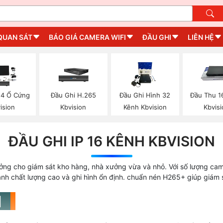
QUAN SÁT
BÁO GIÁ CAMERA WIFI
ĐẦU GHI
LIÊN HỆ
 4 Ổ Cứng
Đầu Ghi H.265
Đầu Ghi Hình 32
Đầu Thu 1
ision
Kbvision
Kênh Kbvision
Kbvisi
ĐẦU GHI IP 16 KÊNH KBVISION
tưởng cho giám sát kho hàng, nhà xưởng vừa và nhỏ. Với số lượng cam
h chất lượng cao và ghi hình ổn định. chuẩn nén H265+ giúp giám s
 〛