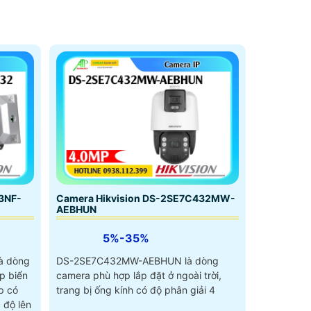
3NF-
Camera Hikvision DS-2SE7C432MW-
AEBHUN
5%-35%
à dòng
DS-2SE7C432MW-AEBHUN là dòng
p biển
camera phù hợp lắp đặt ở ngoài trời,
p có
trang bị ống kính có độ phân giải 4
 độ lên