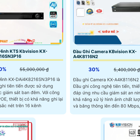
Hình KTS Kbvision KX-
Đầu Ghi Camera KBvision KX-
16SN3P16
A4K8116N2
0%
30%
55,000,000 ₫
5,400,000 ₫
Hình KX-DAi4K8216SN3P16 là
Đầu ghi Camera KX-A4K8116N2 
ghi tiên tiến được sử dụng
Đầu ghi công nghệ tiên tiến, thiế
giám sát ban đêm. Với công
đáp ứng nhu cầu giám sát an ninh. 
OE, thiết bị có khả năng ghi lại
khả năng xử lý hình ảnh chất lư
sắc nét trên 16 kênh
và băng thông lên đến 80 Mbps,
phép người dùng giám sát ban 
một cách rõ ràng