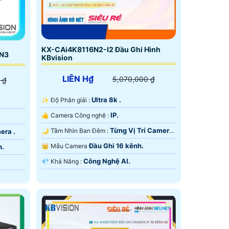
KX-CAi4K8116N2-I2 Đầu Ghi Hình
EN3
KBvision
LIÊN H₫
5,070,000 ₫
 ₫
Ultra 8k .
✨ Độ Phân giải :
IP.
👍 Camera Công nghệ :
Từng Vị Trí Camera
🌙 Tầm Nhìn Ban Đêm :
era .
.
Đầu Ghi 16 kênh.
👑 Mẫu Camera
h.
Công Nghệ AI.
️💎 Khả Năng :