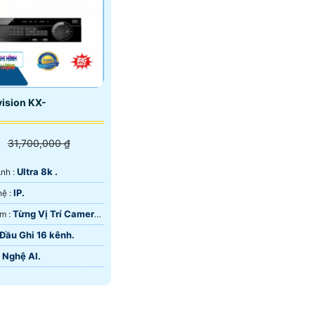
vision KX-
31,700,000 ₫
Ultra 8k .
Ảnh :
IP.
🏆 Sử dụng công nghệ :
Từng Vị Trí Camera
🌜 Tầm Nhìn Ban Đêm :
Đầu Ghi 16 kênh.
 Nghệ AI.