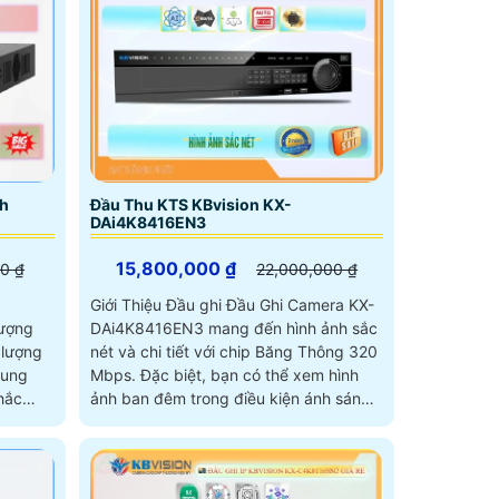
nh
Đầu Thu KTS KBvision KX-
DAi4K8416EN3
15,800,000 ₫
0 ₫
22,000,000 ₫
Giới Thiệu Đầu ghi Đầu Ghi Camera KX-
lượng
DAi4K8416EN3 mang đến hình ảnh sắc
 lượng
nét và chi tiết với chip Băng Thông 320
Mbps. Đặc biệt, bạn có thể xem hình
khắc
ảnh ban đêm trong điều kiện ánh sáng
yếu mà vẫn tạo ra hình ảnh rõ ràng và
đẹp mắt