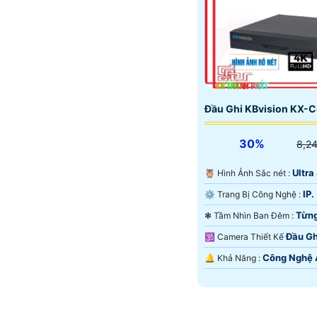
Đầu Ghi KBvision KX
30%
8,2
Ultra 
🦉 Hình Ảnh Sắc nét :
IP.
⚙ Trang Bị Công Nghệ :
Từng
❃ Tầm Nhìn Ban Đêm :
Đầu Gh
🕉️ Camera Thiết Kế
Công Nghệ 
️🔔 Khả Năng :