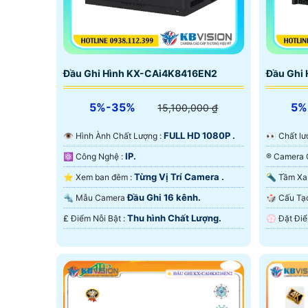
'
Đầu Ghi Hình KX-CAi4K8416EN2
Đầu Ghi
5%-35%
5%
15,100,000 ₫
FULL HD 1080P .
👁 Hình Ành Chất Lượng :
️👀 Chất
IP.
⚛️ Công Nghệ :
Từng Vị Trí Camera .
⭐ Xem ban đêm :
Đầu Ghi 16 kênh.
🔩 Mẫu Camera
🎲 Cấu 
Thu hình Chất Lượng.
️₤ Điểm Nỗi Bật :