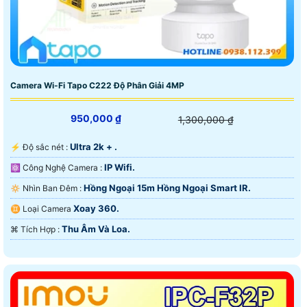
Camera Wi-Fi Tapo C222 Độ Phân Giải 4MP
950,000 ₫
1,300,000 ₫
Ultra 2k + .
️⚡ Độ sắc nét :
IP Wifi.
⚛️ Công Nghệ Camera :
Hồng Ngoại 15m Hồng Ngoại Smart IR.
🔅 Nhìn Ban Đêm :
Xoay 360.
♊ Loại Camera
Thu Âm Và Loa.
️⌘ Tích Hợp :