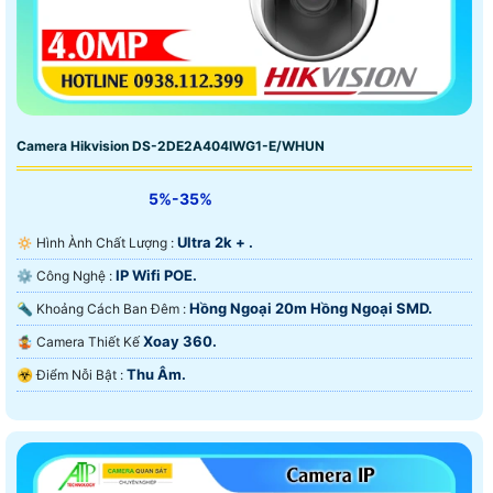
Camera Hikvision DS-2DE2A404IWG1-E/WHUN
5%-35%
Ultra 2k + .
🔅 Hình Ành Chất Lượng :
IP Wifi POE.
⚙ Công Nghệ :
Hồng Ngoại 20m Hồng Ngoại SMD.
🔦 Khoảng Cách Ban Đêm :
Xoay 360.
🤹 Camera Thiết Kế
Thu Âm.
️☣️ Điểm Nỗi Bật :