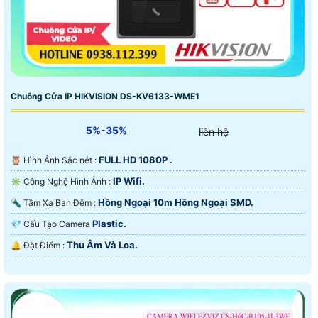
Chuông Cửa IP HIKVISION DS-KV6133-WME1
5%-35%
liên hệ
FULL HD 1080P .
🦉 Hình Ảnh Sắc nét :
IP Wifi.
✳️ Công Nghệ Hình Ảnh :
Hồng Ngoại 10m Hồng Ngoại SMD.
🔦 Tầm Xa Ban Đêm :
Plastic.
💎 Cấu Tạo Camera
Thu Âm Và Loa.
️🔔 Đặt Điểm :