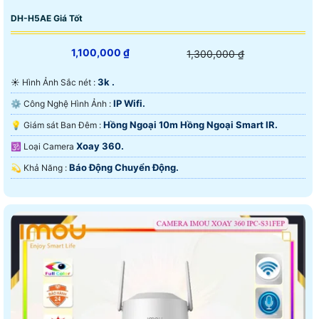
DH-H5AE Giá Tốt
1,100,000 ₫
1,300,000 ₫
3k .
☀️ Hình Ảnh Sắc nét :
IP Wifi.
⚙ Công Nghệ Hình Ảnh :
Hồng Ngoại 10m Hồng Ngoại Smart IR.
💡 Giám sát Ban Đêm :
Xoay 360.
🕉️ Loại Camera
Báo Động Chuyển Động.
️💫 Khả Năng :