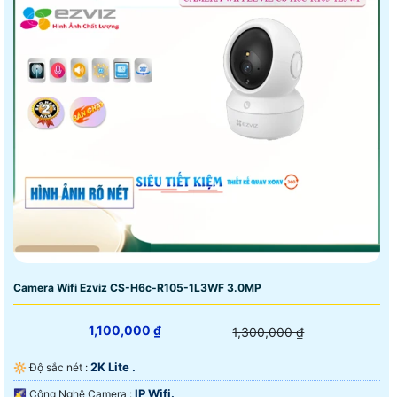
Camera Wifi Ezviz CS-H6c-R105-1L3WF 3.0MP
1,100,000 ₫
1,300,000 ₫
2K Lite .
🔆 Độ sắc nét :
IP Wifi.
🌠 Công Nghệ Camera :