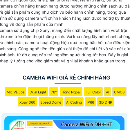
của nhà sản xuất.
camera chính hãng khách hàng được hưởng những chính sách ưu đả
về giá sản phẩm cũng như dịch vụ bảo hành chính hãng, trong quá
Hiên tại An Thành Phát Bán và phân phối
camera wifi
với
trình sử dụng camera wifi chính khách hàng luôn được hổ trợ kỹ thuậ
chiết khấu cao các thương hiệu uy tín như: Hãng Ezviz,
đúng về dòng sản phẩm của mình
camera sử dụng chip Sony, mang đến chất lượng hình ảnh vượt trội
Hãng Dahua, Hãng Imou,Hãng Hikvision và kbone.
khi xem trên điện thoại thông minh. Với khả năng lấy nét nhanh chón
và chính xác, camera hoạt động hiệu quả trong hầu hết các điều kiệ
【 GIÁ CAMERA WIFI CHÍNH HÃNG EZVIZ VÀ IMOU 】
ánh sáng. Công nghệ tiên tiến giúp cải thiện độ chi tiết và sắc nét củ
hình ảnh, từ đó cung cấp trải nghiệm người dùng tốt hơn. Đây là giải
✔️ Thị trường camera wifi chính hãng tại việt nam có 5
pháp lý tưởng cho việc giám sát và ghi lại khoảnh khắc quan trọng
thương hiệu đáng tin cậy như imou, ezviz, kboen,
ebitcam,vantech tuy nhiên trong số này camera dễ sử dụng
CAMERA WIFI GIÁ RẺ CHÍNH HÃNG
giá rẻ và chất lượng dịch vụ tốt phải nói đến camera wifi
imou và hãng ezviz sau đây tham khảo giá camera wifi
Mic Và Loa
Dual Light
78°
Hồng Ngoại
Full Color
AI
CMOS
chính hãng chất lượng tốt.
Xoay 360
Speed Dome
AI Coding
IP66
3D DNR
LOẠI CAMERA WIFI
GIÁ VÀ CHỨC NĂNG
💫 Camera Wifi IPC-A22EP-G-V2 IMOU