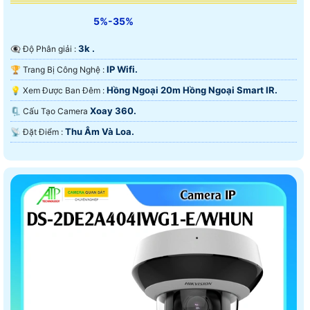
5%-35%
3k .
👁️‍🗨 Độ Phân giải :
IP Wifi.
🏆 Trang Bị Công Nghệ :
Hồng Ngoại 20m Hồng Ngoại Smart IR.
💡 Xem Được Ban Đêm :
Xoay 360.
🗜️ Cấu Tạo Camera
Thu Âm Và Loa.
️📡 Đặt Điểm :