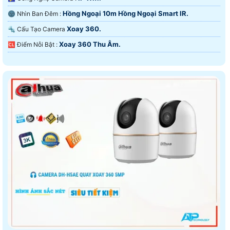
Hồng Ngoại 10m Hồng Ngoại Smart IR.
🌚 Nhìn Ban Đêm :
Xoay 360.
🔩 Cấu Tạo Camera
Xoay 360 Thu Âm.
️🆑 Điểm Nỗi Bật :