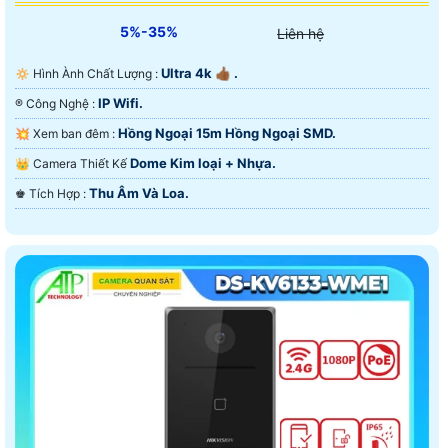
5%-35%
Liên hệ
Ultra 4k 👍🏾 .
🔅 Hình Ành Chất Lượng :
IP Wifi.
®️ Công Nghệ :
Hồng Ngoại 15m Hồng Ngoại SMD.
💥 Xem ban đêm :
Dome Kim loại + Nhựa.
👑 Camera Thiết Kế
Thu Âm Và Loa.
️♚ Tích Hợp :