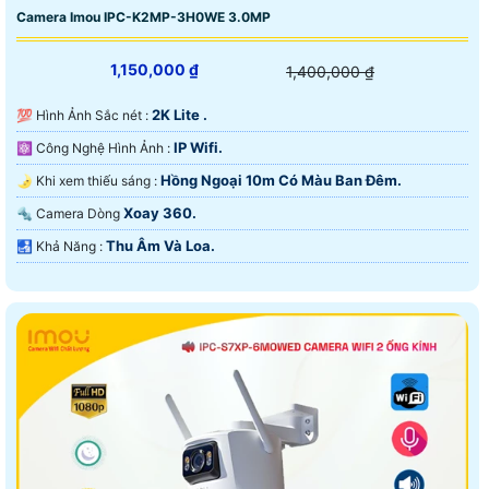
Camera Imou IPC-K2MP-3H0WE 3.0MP
1,150,000 ₫
1,400,000 ₫
2K Lite .
💯 Hình Ảnh Sắc nét :
IP Wifi.
⚛️ Công Nghệ Hình Ảnh :
Hồng Ngoại 10m Có Màu Ban Ðêm.
🌛 Khi xem thiếu sáng :
Xoay 360.
🔩 Camera Dòng
Thu Âm Và Loa.
️🛃 Khả Năng :