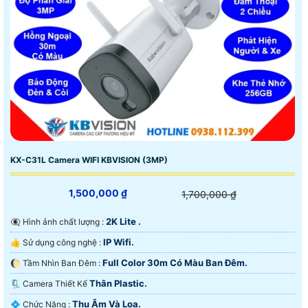
KX-C31L Camera WIFI KBVISION (3MP)
1,500,000 ₫
1,700,000 ₫
2K Lite .
👁️‍🗨 Hình ảnh chất lượng :
IP Wifi.
👍 Sử dụng công nghệ :
Full Color 30m Có Màu Ban Ðêm.
🌔 Tầm Nhìn Ban Đêm :
Thân Plastic.
🗜️ Camera Thiết Kế
Thu Âm Và Loa.
️💠 Chức Năng :