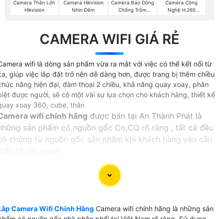
Camera Thân Lớn
Camera Hikvision
Camera Báo Động
Camera Công
Hikvision
Nhìn Đêm
Chống Trộm
Nghệ H.265
Hikvision
Hikvision
CAMERA WIFI GIÁ RẺ
Camera wifi là dòng sản phẩm vừa ra mắt với việc có thể kết nối từ
xa, giúp việc lắp đặt trở nên dễ dàng hơn, được trang bị thêm chiều
chức năng hiện đại, đàm thoại 2 chiều, khả năng quay xoay, phân
biệt được người, sẽ có một vài sự lựa chọn cho khách hàng, thiết kế
quay xoay 360, cube, thân
Camera wifi chính hãng
được bán tại An Thành Phát là
những sản phẩm có nguồn gốc Co,CQ rõ ràng , tất cả đều
có chứng từ nguồn gốc sản phẩm khi khách hàng yêu cầu
giấy tờ liên quan.
Lắp camera wifi chính hãng
tại An Thành Phát khách hàng
được hưởng đúng các chính sách dịch vụ bảo hành theo
đúng sản phẩm của nhà sản xuất. đặt biệt với dịch vụ đổi
mới camera được hãng hổ trợ tại An Thành Phát khi khách
Lắp Camera Wifi Chính Hãng
Camera wifi chính hãng là những sản
hàng không hài lòng về chất lượng cũng như sản phẩm lỗi
phẩm có nguồn gốc nhà phân phối tại Việt Nam rõ ràng, Sử dụng