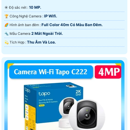
10 MP.
☀️ Độ sắc nét :
IP Wifi.
🏆 Công Nghệ Camera :
Full Color 40m Có Màu Ban Ðêm.
🌈 Hình ảnh ban đêm :
2 Mắt Ngoài Trời.
🔩 Mẫu Camera
Thu Âm Và Loa.
️💫 Tích Hợp :