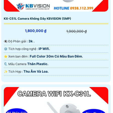
KX-C51L Camera Không Dây KBVISION (5MP)
1,800,000 ₫
1,900,000 ₫
3k .
👁️‍🗨 Độ Phân giải :
IP Wifi.
⚙ Tích hợp công nghệ :
Full Color 30m Có Màu Ban Ðêm.
⭐ Xem ban đêm :
Thân Plastic.
🗜️ Mẫu Camera
Thu Âm Và Loa.
️✨ Tích Hợp :