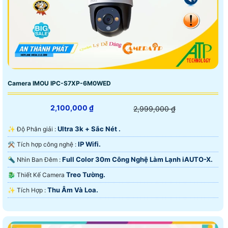
Camera IMOU IPC-S7XP-6M0WED
2,100,000 ₫
2,999,000 ₫
Ultra 3k + Sắc Nét .
✨ Độ Phân giải :
IP Wifi.
⚒ Tích hợp công nghệ :
Full Color 30m Công Nghệ Làm Lạnh iAUTO-X.
🔦 Nhìn Ban Đêm :
Treo Tường.
🐉️ Thiết Kế Camera
Thu Âm Và Loa.
️✨ Tích Hợp :