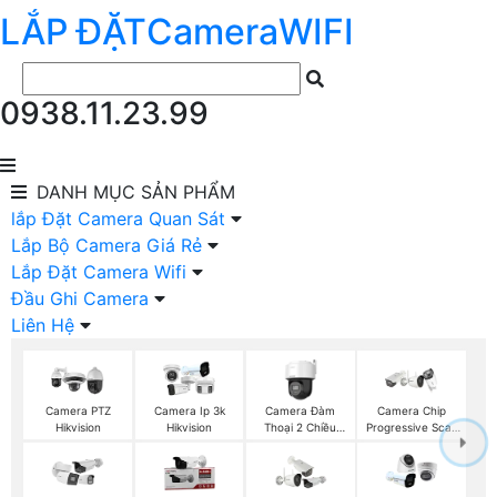
LẮP ĐẶT
Camera
WIFI
0938.11.23.99
DANH MỤC
SẢN PHẨM
lắp Đặt Camera Quan Sát
Lắp Bộ Camera Giá Rẻ
Lắp Đặt Camera Wifi
Đầu Ghi Camera
Liên Hệ
Camera Đàm
Camera PTZ
Camera Ip 3k
Camera Chip
Thoại 2 Chiều
Hikvision
Hikvision
Progressive Scan
Hikvision
CMOS Hikvision