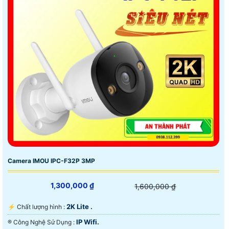
Camera IMOU IPC-F32P 3MP
1,300,000 ₫
1,600,000 ₫
2K Lite .
️⚡ Chất lượng hình :
IP Wifi.
®️ Công Nghệ Sử Dụng :