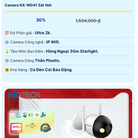
Camera KX-WD41 Sắt Nét
30%
1,504,000 ₫
Ultra 2k .
💯 Độ Phân giải :
IP Wifi.
⚙ Camera Công nghệ :
Hồng Ngoại 30m Starlight.
💡 Tầm Nhìn Ban Đêm :
Thân Plastic.
🕸️ Camera Dòng
Có Ðèn Còi Báo Động.
️☣️ Khả Năng :