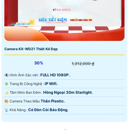
Camera KX-WD21 Thiết Kế Đẹp
30%
1,312,000 ₫
FULL HD 1080P .
👁️‍🗨 Hình Ảnh Sắc nét :
IP Wifi.
✳️ Trang Bị Công Nghệ :
Hồng Ngoại 30m Starlight.
🌛 Tầm Nhìn Ban Đêm :
Thân Plastic.
🎨 Camera Theo Mẫu
Có Ðèn Còi Báo Động.
️📡 Khả Năng :