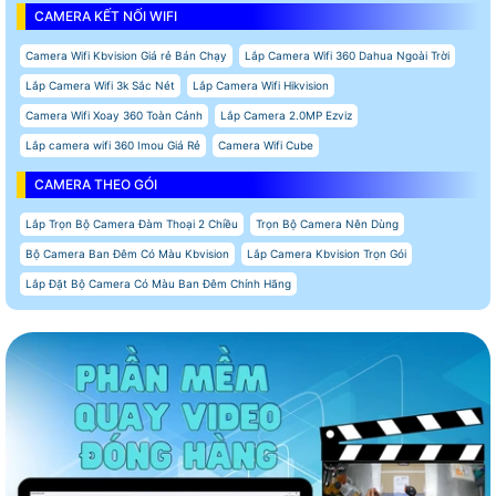
CAMERA KẾT NỐI WIFI
Camera Wifi Kbvision Giá rẻ Bán Chạy
Lắp Camera Wifi 360 Dahua Ngoài Trời
Lắp Camera Wifi 3k Sắc Nét
Lắp Camera Wifi Hikvision
Camera Wifi Xoay 360 Toàn Cảnh
Lắp Camera 2.0MP Ezviz
Lắp camera wifi 360 Imou Giá Rẻ
Camera Wifi Cube
CAMERA THEO GÓI
Lắp Trọn Bộ Camera Đàm Thoại 2 Chiều
Trọn Bộ Camera Nên Dùng
Bộ Camera Ban Đêm Có Màu Kbvision
Lắp Camera Kbvision Trọn Gói
Lắp Đặt Bộ Camera Có Màu Ban Đêm Chính Hãng