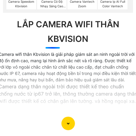
Camera Speedom
Camera Có Độ
Camera Vantech
Camera Ip AI Full
Kbvision
Nhạy Sáng Cao
Zoom
Color Vantech
Kbvision
LẮP CAMERA WIFI THÂN
KBVISION
Camera wifi thân Kbvision là giải pháp giám sát an ninh ngoài trời với
độ ổn định cao, mang lại hình ảnh sắc nét và rõ ràng. Được thiết kế
với lớp vỏ ngoài chắc chắn từ chất liệu cao cấp, đạt chuẩn chống
nước IP 67, camera này hoạt động bền bỉ trong mọi điều kiện thời tiết
như mưa, nắng hay bụi bẩn, đảm bảo hiệu quả giám sát lâu dài.
Camera dạng thân ngoài trời được thiết kế theo chuẩn
chống nước từ ip67 trở lên, thông thường camera dạng thâ
wifi được thiết kế có chân gắn lên tường. và hồng ngoại xa.
Không giống với các dòng sản phẩm camera wifi thiêt kế
dạng thân hay còn gọi là camera bullet hoàn toàn có thể s
dụng cơ động cả trong nhà lẫn ngoài trời, chính vì thế, khi
đi trên đường hoặc đi qua các tòa nhà có yêu cầu an ninh,