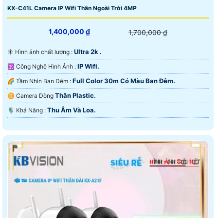
KX-C41L Camera IP Wifi Thân Ngoài Trời 4MP
1,400,000 ₫
1,700,000 ₫
Ultra 2k .
☀️ Hình ảnh chất lượng :
IP Wifi.
🕉️ Công Nghệ Hình Ảnh :
Full Color 30m Có Màu Ban Ðêm.
🌈 Tầm Nhìn Ban Đêm :
Thân Plastic.
♊ Camera Dòng
Thu Âm Và Loa.
️🎙 Khả Năng :