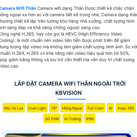
Quý vị chắc chắn sẽ dễ dàng có thể bắt gặp các sản phẩm
Camera Wifi Thân
Camera wifi dạng Thân Đươc thiết kê chắc chắn
camera thân.
hồng ngoại xa hơn so với camera tiết kế trong nhà, Camera dạng thâ
thường thiết kế lắp trên tường kho hàng nhà xưởng, chất lượng hình
ảnh sáng đẹp và khả năng chống ngược sáng cao.
Công nghệ H.265, hay còn gọi là HEVC (High Efficiency Video
Coding), là một chuẩn nén video tiên tiến được phát triển để giảm
dung lượng tệp video mà không làm giảm chất lượng hình ảnh. So vớ
chuẩn H.264, H.265 có khả năng nén video hiệu quả hơn tới 50%,
giúp giảm băng thông và lưu trữ cần thiết mà vẫn duy trì chất lượng
video cao.
LẮP ĐẶT CAMERA WIFI THÂN NGOÀI TRỜI
KBVISION
Mic Và Loa
Dual Light
78°
Hồng Ngoại
Full Color
AI
Xoay 360
3D DNR
AI Coding
IP66