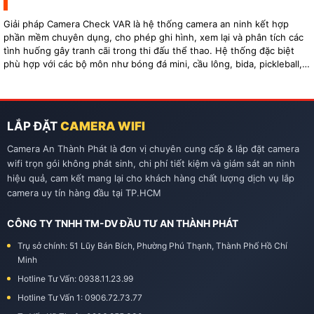
Giải pháp Camera Check VAR là hệ thống camera an ninh kết hợp
phần mềm chuyên dụng, cho phép ghi hình, xem lại và phân tích các
tình huống gây tranh cãi trong thi đấu thể thao. Hệ thống đặc biệt
phù hợp với các bộ môn như bóng đá mini, cầu lông, bida, pickleball,
tennis…
LẮP ĐẶT
CAMERA WIFI
Camera An Thành Phát là đơn vị chuyên cung cấp & lắp đặt camera
wifi trọn gói không phát sinh, chi phí tiết kiệm và giám sát an ninh
hiệu quả, cam kết mang lại cho khách hàng chất lượng dịch vụ lắp
camera uy tín hàng đầu tại TP.HCM
CÔNG TY TNHH TM-DV ĐẦU TƯ AN THÀNH PHÁT
Trụ sở chính: 51 Lũy Bán Bích, Phường Phú Thạnh, Thành Phố Hồ Chí
Minh
Hotline Tư Vấn: 0938.11.23.99
Hotline Tư Vấn 1: 0906.72.73.77