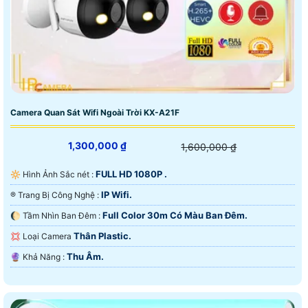
Camera Quan Sát Wifi Ngoài Trời KX-A21F
1,300,000 ₫
1,600,000 ₫
FULL HD 1080P .
🔆 Hình Ảnh Sắc nét :
IP Wifi.
®️ Trang Bị Công Nghệ :
Full Color 30m Có Màu Ban Ðêm.
🌔 Tầm Nhìn Ban Đêm :
Thân Plastic.
💢 Loại Camera
Thu Âm.
️🔮 Khả Năng :