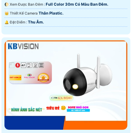
Full Color 30m Có Màu Ban Ðêm.
🌔 Xem Được Ban Đêm :
Thân Plastic.
👑 Thiết Kế Camera
Thu Âm.
️🔔 Đặt Điểm :