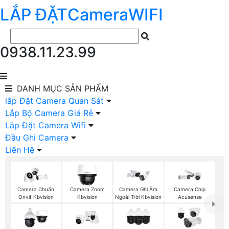
LẮP ĐẶT
Camera
WIFI
0938.11.23.99
DANH MỤC
SẢN PHẨM
lắp Đặt Camera Quan Sát
Lắp Bộ Camera Giá Rẻ
Lắp Đặt Camera Wifi
Đầu Ghi Camera
Liên Hệ
Camera Chuẩn
Camera Zoom
Camera Ghi Âm
Camera Chip
Onvif Kbvision
Kbvision
Ngoài Trời Kbvision
Acusense