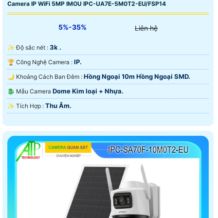
Camera IP WiFi 5MP IMOU IPC-UA7E-5M0T2-EU/FSP14
5%-35%
Liên hệ
3k .
✨ Độ sắc nét :
IP.
🏆 Công Nghệ Camera :
Hồng Ngoại 10m Hồng Ngoại SMD.
🌙 Khoảng Cách Ban Đêm :
Dome Kim loại + Nhựa.
🐉️ Mẫu Camera
Thu Âm.
️✨ Tích Hợp :