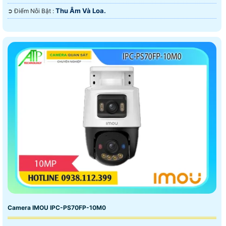
Thu Âm Và Loa.
️➲ Điểm Nỗi Bật :
Camera IMOU IPC-PS70FP-10M0