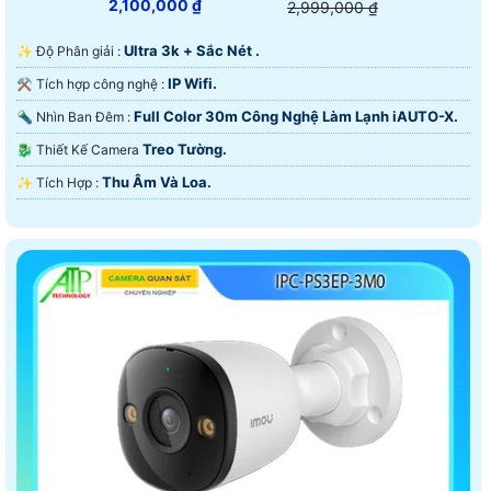
2,100,000 ₫
2,999,000 ₫
Ultra 3k + Sắc Nét .
✨ Độ Phân giải :
IP Wifi.
⚒ Tích hợp công nghệ :
Full Color 30m Công Nghệ Làm Lạnh iAUTO-X.
🔦 Nhìn Ban Đêm :
Treo Tường.
🐉️ Thiết Kế Camera
Thu Âm Và Loa.
️✨ Tích Hợp :