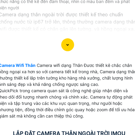
chức năng có thể kể đến đàm thoại, nhìn có màu ban đêm và phát
hiện người
Camera dạng thân ngoài trời được thiết kế theo chuẩn
chống nước từ ip67 trở lên, thông thường camera dạng thâ
wifi được thiết kế có chân gắn lên tường. và hồng ngoại xa.
Không giống với các dòng sản phẩm camera wifi thiêt kế
dạng thân hay còn gọi là camera bullet hoàn toàn có thể s
dụng cơ động cả trong nhà lẫn ngoài trời, chính vì thế, khi
đi trên đường hoặc đi qua các tòa nhà có yêu cầu an ninh,
Camera Wifi Thân
Camera wifi dạng Thân Đươc thiết kê chắc chắn
Quý vị chắc chắn sẽ dễ dàng có thể bắt gặp các sản phẩm
hồng ngoại xa hơn so với camera tiết kế trong nhà, Camera dạng thâ
camera thân.
thường thiết kế lắp trên tường kho hàng nhà xưởng, chất lượng hình
ảnh sáng đẹp và khả năng chống ngược sáng cao.
QuickPick trong camera quan sát là công nghệ giúp nhận diện và
theo dõi đối tượng nhanh chóng và chính xác. Camera tự động phát
hiện và tập trung vào các khu vực quan trọng, như người hoặc
phương tiện, đồng thời điều chỉnh góc quay hoặc zoom để tối ưu hóa
giám sát mà không cần can thiệp thủ công.
LẮP ĐẶT CAMERA THÂN NGOÀI TRỜI IMOU