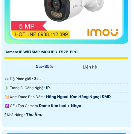
Camera IP WiFi 5MP IMOU IPC-F52P-PRO
5%-35%
Liên hệ
3k .
️👀 Độ Phân giải :
IP.
✳️ Trang Bị Công Nghệ :
Hồng Ngoại 10m Hồng Ngoại SMD.
💥 Xem Được Ban Đêm :
Dome Kim loại + Nhựa.
🕉️ Cấu Tạo Camera
Thu Âm.
️ƒ Khả Năng :