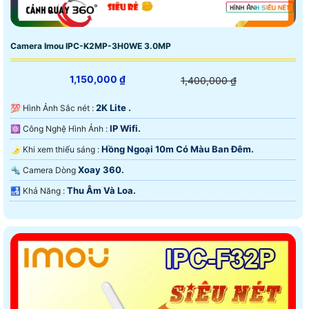
Camera Imou IPC-K2MP-3H0WE 3.0MP
1,150,000 ₫
1,400,000 ₫
2K Lite .
💯 Hình Ảnh Sắc nét :
IP Wifi.
⚛️ Công Nghệ Hình Ảnh :
Hồng Ngoại 10m Có Màu Ban Ðêm.
🌛 Khi xem thiếu sáng :
Xoay 360.
🔩 Camera Dòng
Thu Âm Và Loa.
️🛃 Khả Năng :