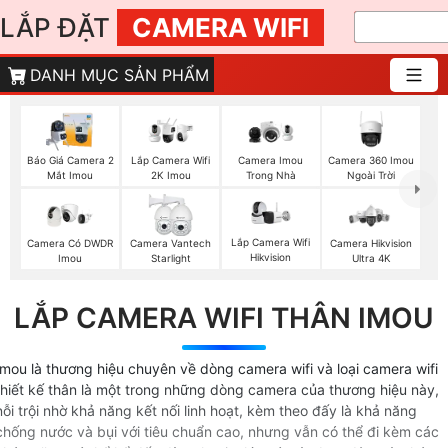
LẮP ĐẶT
CAMERA WIFI
DANH MỤC SẢN PHẨM
Báo Giá Camera 2
Camera Imou
Camera 360 Imou
Lắp Camera Wifi
Mắt Imou
Trong Nhà
Ngoài Trời
2K Imou
Lắp Camera Wifi
Camera Có DWDR
Camera Vantech
Camera Hikvision
Hikvision
Imou
Starlight
Ultra 4K
LẮP CAMERA WIFI THÂN IMOU
Imou là thương hiệu chuyên về dòng camera wifi và loại camera wifi
thiết kế thân là một trong những dòng camera của thương hiệu này,
nỗi trội nhờ khả năng kết nối linh hoạt, kèm theo đấy là khả năng
chống nước và bụi với tiêu chuẩn cao, nhưng vẫn có thể đi kèm các