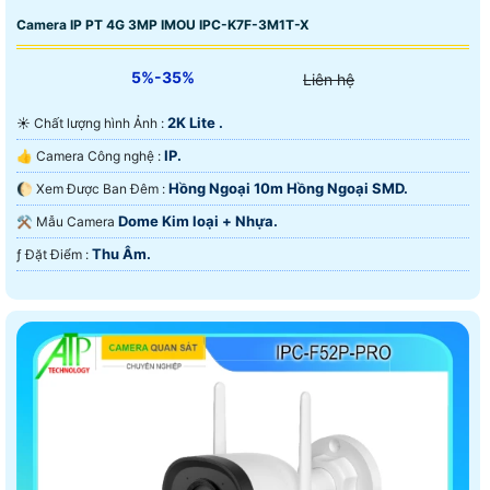
Camera IP PT 4G 3MP IMOU IPC-K7F-3M1T-X
5%-35%
Liên hệ
2K Lite .
☀️ Chất lượng hình Ảnh :
IP.
👍 Camera Công nghệ :
Hồng Ngoại 10m Hồng Ngoại SMD.
🌔 Xem Được Ban Đêm :
Dome Kim loại + Nhựa.
⚒ Mẫu Camera
Thu Âm.
️ƒ Đặt Điểm :