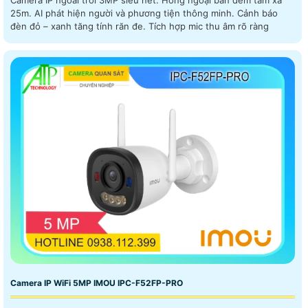
Camera IP ngoài trời 3MP siêu nét. Hồng ngoại ban đêm tầm xa
25m. AI phát hiện người và phương tiện thông minh. Cảnh báo
đèn đỏ – xanh tăng tính răn đe. Tích hợp mic thu âm rõ ràng
Camera IP WiFi 5MP IMOU IPC-F52FP-PRO