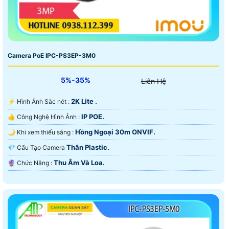
Camera PoE IPC-PS3EP-3M0
5%-35%
Liên Hệ
2K Lite .
️⚡ Hình Ảnh Sắc nét :
IP POE.
👍 Công Nghệ Hình Ảnh :
Hồng Ngoại 30m ONVIF.
🌙 Khi xem thiếu sáng :
Thân Plastic.
💎 Cấu Tạo Camera
Thu Âm Và Loa.
️🔮 Chức Năng :