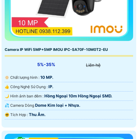
Camera IP WiFi 5MP+5MP IMOU IPC-SA70F-10M0T2-EU
5%-35%
Liên hệ
10 MP.
🔅 Chất lượng hình :
IP.
👍 Công Nghệ Sử Dụng :
Hồng Ngoại 10m Hồng Ngoại SMD.
🌙 Hình ảnh ban đêm :
Dome Kim loại + Nhựa.
💦 Camera Dòng
Thu Âm.
️☣️ Tích Hợp :