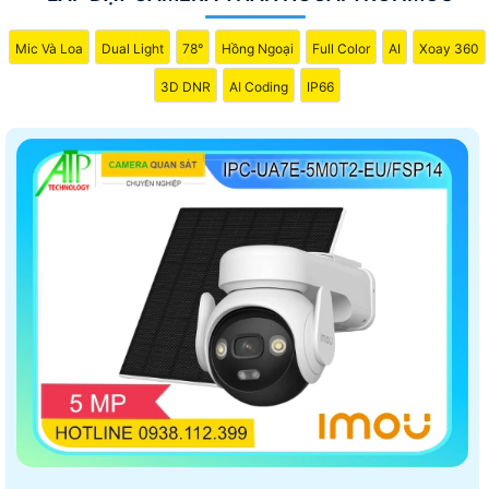
Mic Và Loa
Dual Light
78°
Hồng Ngoại
Full Color
AI
Xoay 360
3D DNR
AI Coding
IP66