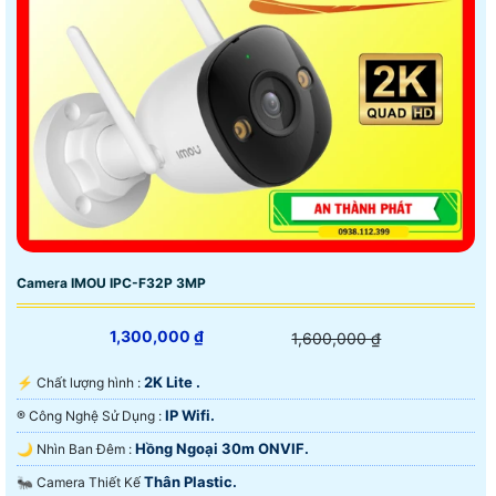
Camera IMOU IPC-F32P 3MP
1,300,000 ₫
1,600,000 ₫
2K Lite .
️⚡ Chất lượng hình :
IP Wifi.
®️ Công Nghệ Sử Dụng :
Hồng Ngoại 30m ONVIF.
🌙 Nhìn Ban Đêm :
Thân Plastic.
🐜 Camera Thiết Kế