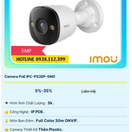
Camera PoE IPC-PS3EP-5M0
5%-35%
Liên Hệ
3k .
👁 Hình Ành Chất Lượng :
IP POE.
👍 Công Nghệ :
Full Color 30m ONVIF.
💡 Nhìn Ban Đêm :
Thân Plastic.
👑 Camera Thiết Kế