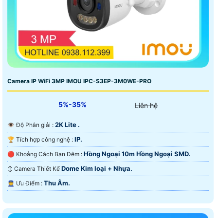
Camera IP WiFi 3MP IMOU IPC-S3EP-3M0WE-PRO
5%-35%
Liên hệ
2K Lite .
👁 Độ Phân giải :
IP.
🏆 Tích hợp công nghệ :
Hồng Ngoại 10m Hồng Ngoại SMD.
🔴 Khoảng Cách Ban Đêm :
Dome Kim loại + Nhựa.
↕️ Camera Thiết Kế
Thu Âm.
️👮 Ưu Điểm :