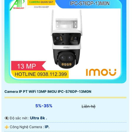
Camera IP PT WiFi 13MP IMOU IPC-S76DP-13M0N
5%-35%
Liên hệ
Ultra 8k .
👁️‍🗨 Độ sắc nét :
IP.
⚜️ Công Nghệ Camera :