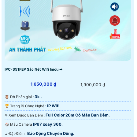
IPC-S51FEP Sắc Nét Wifi Imou ➠
1,650,000 ₫
1,900,000 ₫
3k .
🦉 Độ Phân giải :
IP Wifi.
🏆 Trang Bị Công Nghệ :
Full Color 20m Có Màu Ban Ðêm.
❈ Xem Được Ban Đêm :
IP67 xoay 360.
🎲 Mẫu Camera
Báo Động Chuyển Động.
️➲ Đặt Điểm :