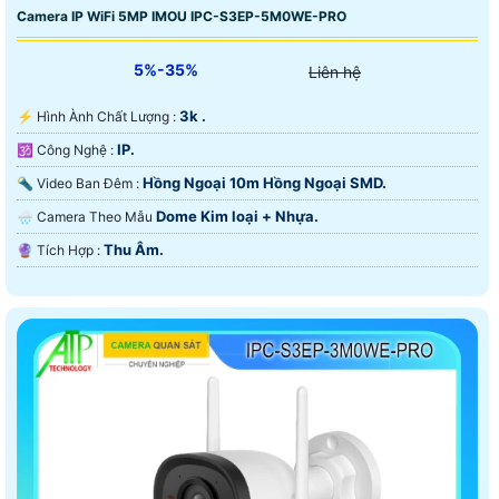
Camera IP WiFi 5MP IMOU IPC-S3EP-5M0WE-PRO
5%-35%
Liên hệ
3k .
️⚡ Hình Ành Chất Lượng :
IP.
🕉️ Công Nghệ :
Hồng Ngoại 10m Hồng Ngoại SMD.
🔦 Video Ban Đêm :
Dome Kim loại + Nhựa.
🌧️ Camera Theo Mẫu
Thu Âm.
️🔮 Tích Hợp :