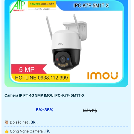
Camera IP PT 4G 5MP IMOU IPC-K7F-5M1T-X
5%-35%
Liên hệ
3k .
🦉 Độ sắc nét :
IP.
👍 Công Nghệ Camera :