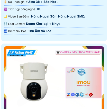
Ultra 3k + Sắc Nét .
🔅 Độ Phân giải :
IP.
🕉️ Tích hợp công nghệ :
Hồng Ngoại 30m Hồng Ngoại SMD.
🌙 Video Ban Đêm :
Dome Kim loại + Nhựa.
⛓ Loại Camera
Thu Âm Và Loa.
️🛃 Điểm Nỗi Bật :