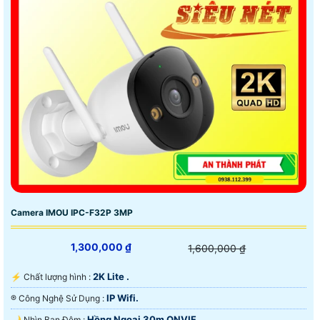
Camera IMOU IPC-F32P 3MP
1,300,000 ₫
1,600,000 ₫
2K Lite .
️⚡ Chất lượng hình :
IP Wifi.
®️ Công Nghệ Sử Dụng :
Hồng Ngoại 30m ONVIF.
🌙 Nhìn Ban Đêm :