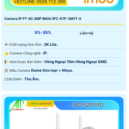
Camera IP PT 4G 3MP IMOU IPC-K7F-3M1T-X
5%-35%
Liên hệ
2K Lite .
☀️ Chất lượng hình Ảnh :
IP.
👍 Camera Công nghệ :
Hồng Ngoại 10m Hồng Ngoại SMD.
🌔 Xem Được Ban Đêm :
Dome Kim loại + Nhựa.
⚒ Mẫu Camera
Thu Âm.
️ƒ Đặt Điểm :