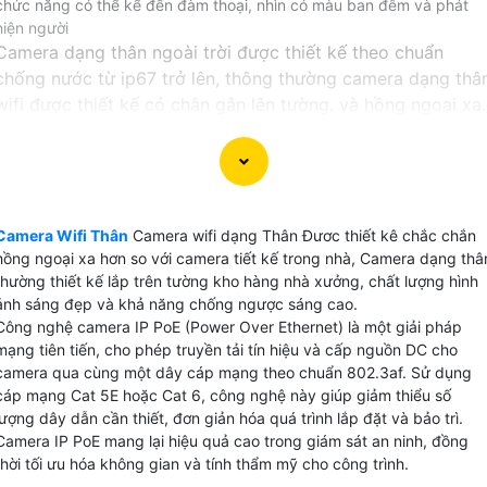
chức năng có thể kể đến đàm thoại, nhìn có màu ban đêm và phát
hiện người
Camera dạng thân ngoài trời được thiết kế theo chuẩn
chống nước từ ip67 trở lên, thông thường camera dạng thâ
wifi được thiết kế có chân gắn lên tường. và hồng ngoại xa.
Không giống với các dòng sản phẩm camera wifi thiêt kế
dạng thân hay còn gọi là camera bullet hoàn toàn có thể s
dụng cơ động cả trong nhà lẫn ngoài trời, chính vì thế, khi
đi trên đường hoặc đi qua các tòa nhà có yêu cầu an ninh,
Camera Wifi Thân
Camera wifi dạng Thân Đươc thiết kê chắc chắn
Quý vị chắc chắn sẽ dễ dàng có thể bắt gặp các sản phẩm
hồng ngoại xa hơn so với camera tiết kế trong nhà, Camera dạng thâ
camera thân.
thường thiết kế lắp trên tường kho hàng nhà xưởng, chất lượng hình
ảnh sáng đẹp và khả năng chống ngược sáng cao.
Công nghệ camera IP PoE (Power Over Ethernet) là một giải pháp
mạng tiên tiến, cho phép truyền tải tín hiệu và cấp nguồn DC cho
camera qua cùng một dây cáp mạng theo chuẩn 802.3af. Sử dụng
cáp mạng Cat 5E hoặc Cat 6, công nghệ này giúp giảm thiểu số
lượng dây dẫn cần thiết, đơn giản hóa quá trình lắp đặt và bảo trì.
Camera IP PoE mang lại hiệu quả cao trong giám sát an ninh, đồng
thời tối ưu hóa không gian và tính thẩm mỹ cho công trình.