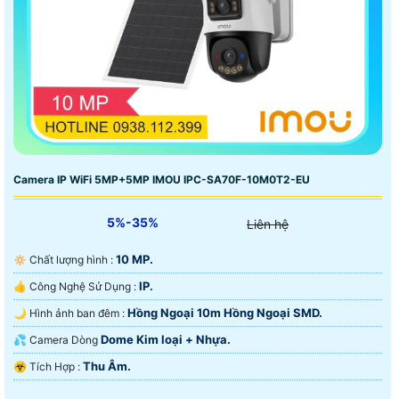
Camera IP WiFi 5MP+5MP IMOU IPC-SA70F-10M0T2-EU
5%-35%
Liên hệ
10 MP.
🔅 Chất lượng hình :
IP.
👍 Công Nghệ Sử Dụng :
Hồng Ngoại 10m Hồng Ngoại SMD.
🌙 Hình ảnh ban đêm :
Dome Kim loại + Nhựa.
💦 Camera Dòng
Thu Âm.
️☣️ Tích Hợp :