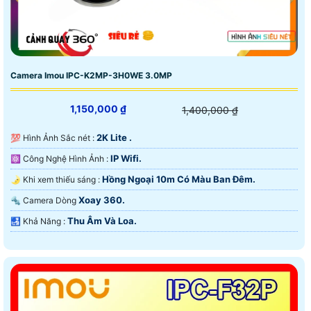
Camera Imou IPC-K2MP-3H0WE 3.0MP
1,150,000 ₫
1,400,000 ₫
2K Lite .
💯 Hình Ảnh Sắc nét :
IP Wifi.
⚛️ Công Nghệ Hình Ảnh :
Hồng Ngoại 10m Có Màu Ban Ðêm.
🌛 Khi xem thiếu sáng :
Xoay 360.
🔩 Camera Dòng
Thu Âm Và Loa.
️🛃 Khả Năng :