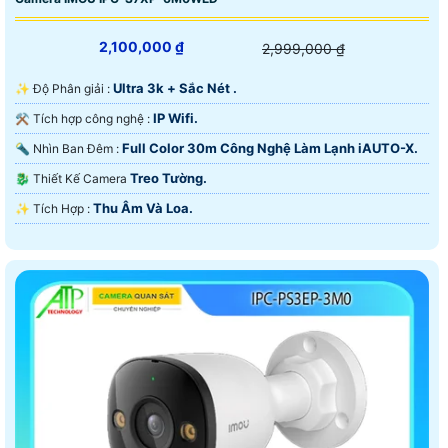
2,100,000 ₫
2,999,000 ₫
Ultra 3k + Sắc Nét .
✨ Độ Phân giải :
IP Wifi.
⚒ Tích hợp công nghệ :
Full Color 30m Công Nghệ Làm Lạnh iAUTO-X.
🔦 Nhìn Ban Đêm :
Treo Tường.
🐉️ Thiết Kế Camera
Thu Âm Và Loa.
️✨ Tích Hợp :